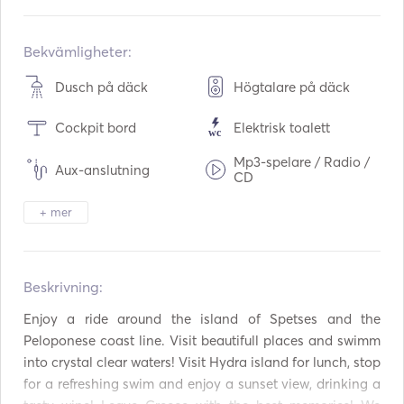
Inbyggd i:
10 / 2024
Motorer:
1 x 300hp
Bekvämligheter:
Bränsletyp:
Bensin
Dusch på däck
Högtalare på däck
Konsumtion:
30
L /timme
Cockpit bord
Elektrisk toalett
Vattenkapacitet:
70
L
Bränslekapacitet:
280
L
Mp3-spelare / Radio /
Aux-anslutning
CD
Högsta marschfart:
35
knutar
Padelbräda
Seabob
+ mer
Elektriskt ankare
Fendrar
Beskrivning:   
Handhållna brandsläck
Guider och kartor
are
Enjoy a ride around the island of Spetses and the 
Flytvästar
Navigeringssystem
Peloponese coast line. Visit beautifull places and swimm 
into crystal clear waters! Visit Hydra island for lunch, stop 
Utombordsmotor
for a refreshing swim and enjoy a sunset view, drinking a 