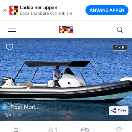
Ladda ner appen
×
ANVÄND APPEN
Boka snabbare och enklare
1 / 9
Tiger Marine 28
Dela
Spetses