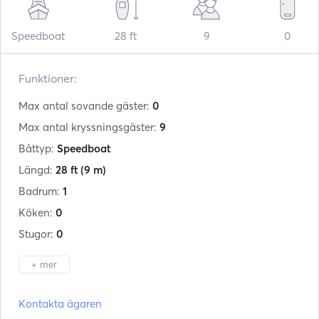
Speedboat
28 ft
9
0
Funktioner:
Max antal sovande gäster:
0
Max antal kryssningsgäster:
9
Båttyp:
Speedboat
Längd:
28 ft
(9 m)
Badrum:
1
Köken:
0
Stugor:
0
+ mer
Tillverkare:
Tiger Marine
Kontakta ägaren
Modell:
850 Open