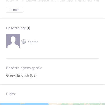
tasty wine! Leave Greece with the best memories! We 
offer sea scooter, towels, snaks & refreshments. 
+ mer
Besättning: (
1
)
Kapten
Besättningens språk:
Greek, English (US)
Plats: