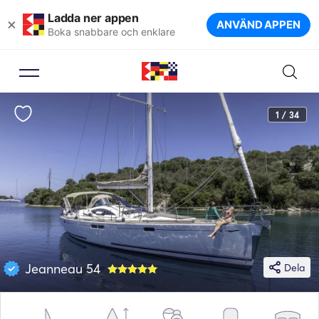
Ladda ner appen
×
ANVÄND APPEN
Boka snabbare och enklare
1 / 34
Jeanneau 54
Dela