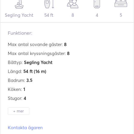
Segling Yacht
54 ft
8
4
5
Funktioner:
Max antal sovande gäster:
8
Max antal kryssningsgäster:
8
Båttyp:
Segling Yacht
Längd:
54 ft
(16 m)
Badrum:
3.5
Köken:
1
Stugor:
4
+ mer
Tillverkare:
Jeanneau
Kontakta ägaren
Modell:
Sun Odyssey 54DS