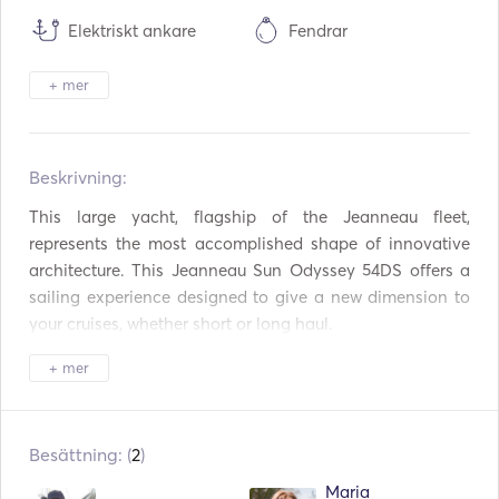
Elektriskt ankare
Fendrar
Flaregun
Guider och kartor
+ mer
Handhållna brandsläck
Flytvästar
are
Beskrivning:   
Navigeringssystem
Radar
This large yacht, flagship of the Jeanneau fleet, 
Väderstation
Utombordsmotor
represents the most accomplished shape of innovative 
architecture. This Jeanneau Sun Odyssey 54DS offers a 
VHF
Elektriska vinschar
sailing experience designed to give a new dimension to 
your cruises, whether short or long haul. 

Kraftgenerator
AC
+ mer
S/Y Jeanneau Sun Odyssey 54DS, built in 2007 and 
Varmt vatten
Soltält
renovated in 2024 and 2025, is currently operating from 
the Ports of Alimos Marina, Lavrion,  Nea Peramos Attica, 
Dusch på däck
Högtalare på däck
Besättning: (
2
)
Preveza or Lefkada, perfect starting points for visiting the 
Aegean or the Ionian Islands. Lavrion, Nea Peramos or 
Cockpit bord
Tender / Jolle
Maria