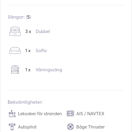
Inbyggd i:
04 / 2007
Ombyggnad i:
03 / 2025
Sängar: (
5
)
Motorer:
1 x 110hp
3 x
Dubbel
Bränsletyp:
Diesel
Konsumtion:
3.5
L /timme
1 x
Soffa
Vattenkapacitet:
1000
L
Bränslekapacitet:
400
L
Högsta marschfart:
8
knutar
1 x
Våningssäng
Bekvämligheter:
Leksaker för stranden
AIS / NAVTEX
Autopilot
Båge Thruster