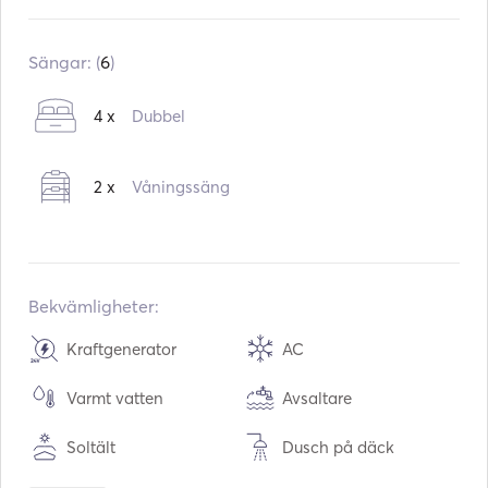
Inbyggd i:
02 / 2024
Motorer:
2 x 40hp
Sängar: (
6
)
Bränsletyp:
Diesel
4 x
Dubbel
Vattenkapacitet:
760
L
Bränslekapacitet:
400
L
2 x
Våningssäng
Bekvämligheter:
Kraftgenerator
AC
Varmt vatten
Avsaltare
Soltält
Dusch på däck