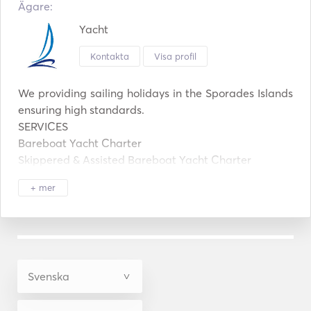
Ägare:
Yacht
Kontakta
Visa profil
We providing sailing holidays in the Sporades Islands 
ensuring high standards. 

SERVICES

Bareboat Yacht Charter

Skippered & Assisted Bareboat Yacht Charter

Cabin Charter & Adventure Sailing Holidays

+ mer
Sail And Stay Sailing Holidays

Learn To Sail Sailing Holidays