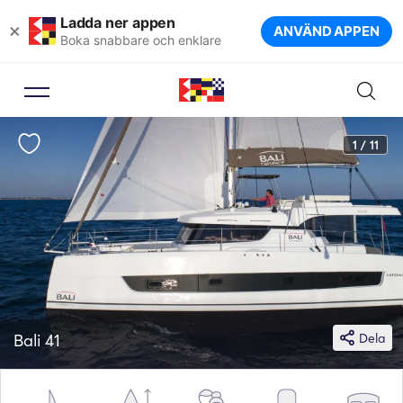
Ladda ner appen
×
ANVÄND APPEN
Boka snabbare och enklare
1 / 11
Bali 41
Dela