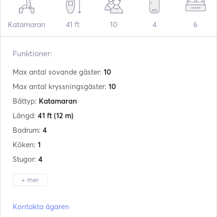
Katamaran
41 ft
10
4
6
Funktioner:
Max antal sovande gäster:
10
Max antal kryssningsgäster:
10
Båttyp:
Katamaran
Längd:
41 ft
(12 m)
Badrum:
4
Köken:
1
Stugor:
4
+ mer
Tillverkare:
Bali
Kontakta ägaren
Modell:
Catspace