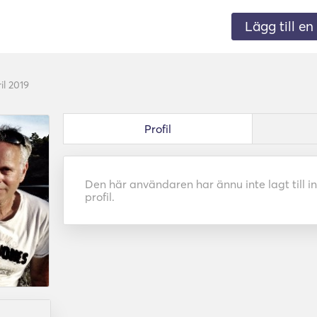
Lägg till en 
ril 2019
Profil
Den här användaren har ännu inte lagt till in
profil.