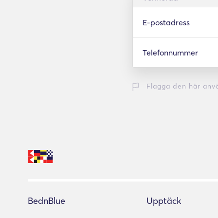
E-postadress
Telefonnummer
Flagga den här anv
BednBlue
Upptäck