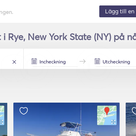
Lägg till en 
ingen.
 i Rye, New York State (NY) på n