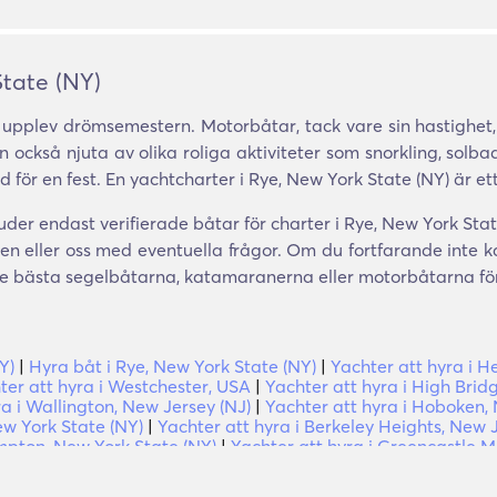
State (NY)
upplev drömsemestern. Motorbåtar, tack vare sin hastighet,
också njuta av olika roliga aktiviteter som snorkling, solbad
d för en fest. En yachtcharter i Rye, New York State (NY) är ett
der endast verifierade båtar för charter i Rye, New York Stat
en eller oss med eventuella frågor. Om du fortfarande inte 
 de bästa segelbåtarna, katamaranerna eller motorbåtarna för
Y)
|
Hyra båt i Rye, New York State (NY)
|
Yachter att hyra i H
ter att hyra i Westchester, USA
|
Yachter att hyra i High Brid
ra i Wallington, New Jersey (NJ)
|
Yachter att hyra i Hoboken,
ew York State (NY)
|
Yachter att hyra i Berkeley Heights, New 
mpton, New York State (NY)
|
Yachter att hyra i Greencastle 