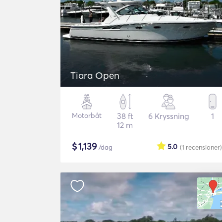
Tiara Open
Motorbåt
38 ft
6 Kryssning
1
12 m
$
1,139
5.0
/dag
(1
recensioner
)