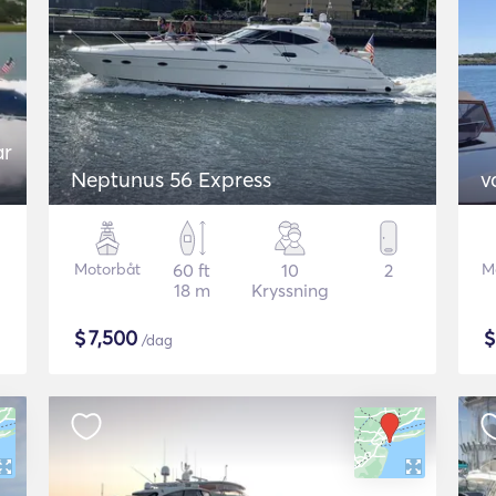
ar
Neptunus 56 Express
v
Motorbåt
60 ft
10
2
M
18 m
Kryssning
$
7,500
/dag