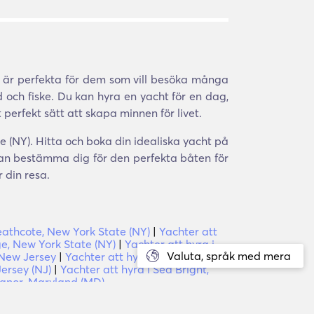
 är perfekta för dem som vill besöka många
 och fiske. Du kan hyra en yacht för en dag,
 perfekt sätt att skapa minnen för livet.
e (NY). Hitta och boka din idealiska yacht på
kan bestämma dig för den perfekta båten för
 din resa.
eathcote, New York State (NY)
|
Yachter att
ge, New York State (NY)
|
Yachter att hyra i
Valuta, språk med mera
 New Jersey
|
Yachter att hyra i Orange, New
Jersey (NJ)
|
Yachter att hyra i Sea Bright,
Manor, Maryland (MD)