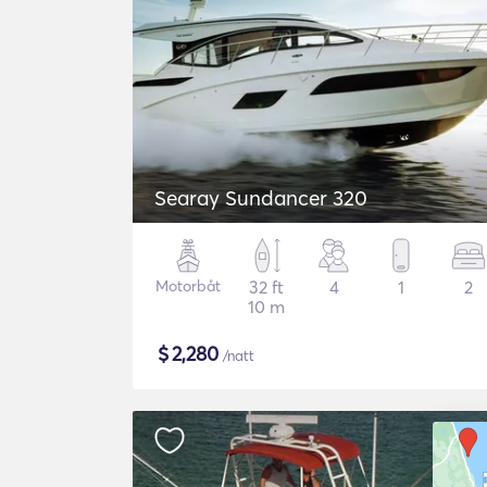
Searay Sundancer 320
Motorbåt
32 ft
4
1
2
10 m
$
2,280
/natt