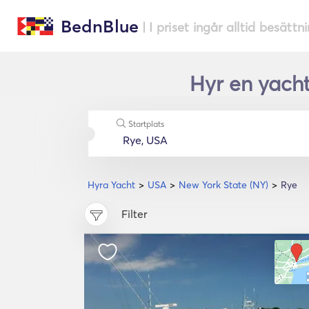
BednBlue
| I priset ingår alltid besättn
Hyr en yacht
Startplats
Hyra Yacht
USA
New York State (NY)
Rye
Filter