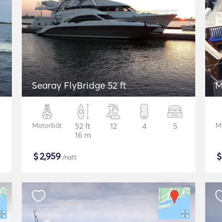
Searay FlyBridge 52 ft
M
Motorbåt
52 ft
12
4
5
M
16 m
$
2,959
/natt