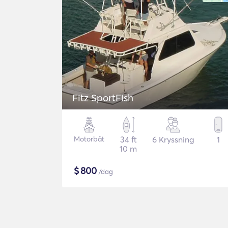
Fitz SportFish
Motorbåt
34 ft
6 Kryssning
1
10 m
$
800
/dag