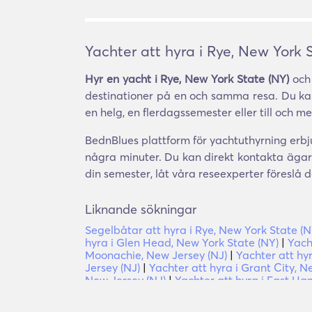
Yachter att hyra i Rye, New York 
Hyr en yacht i Rye, New York State (NY)
och 
destinationer på en och samma resa. Du kan 
en helg, en flerdagssemester eller till och me
BednBlues plattform för yachtuthyrning erbju
några minuter. Du kan direkt kontakta ägar
din semester, låt våra reseexperter föreslå
Liknande sökningar
Segelbåtar att hyra i Rye, New York State (N
hyra i Glen Head, New York State (NY)
|
Yach
Moonachie, New Jersey (NJ)
|
Yachter att hy
Jersey (NJ)
|
Yachter att hyra i Grant City, N
New Jersey (NJ)
|
Yachter att hyra i East Ha