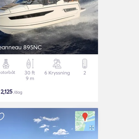
Jeanneau 895NC
otorbåt
30 ft
6 Kryssning
2
9 m
$
2,125
/dag