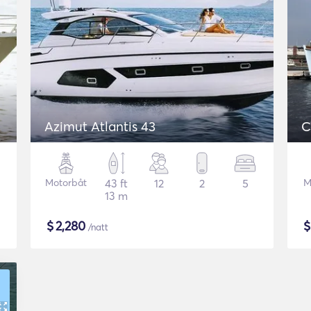
Azimut Atlantis 43
C
Motorbåt
43 ft
12
2
5
M
13 m
$
2,280
/natt