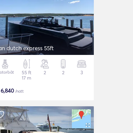
an dutch express 55ft
otorbåt
55 ft
2
2
3
17 m
$
6,840
/natt