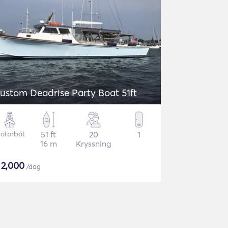
ustom Deadrise Party Boat 51ft
otorbåt
51 ft
20
1
16 m
Kryssning
$
2,000
/dag