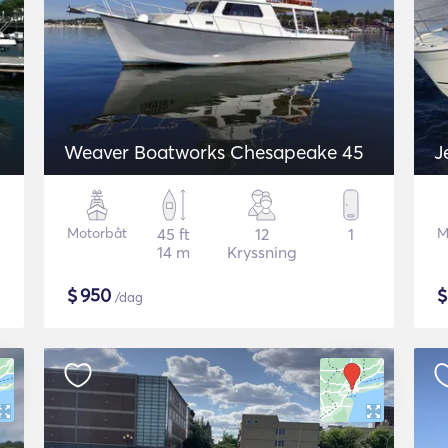
Weaver Boatworks Chesapeake 45
Motorbåt
45 ft
12
1
M
14 m
Kryssning
$
950
/dag