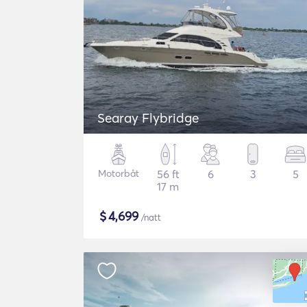
Searay Flybridge
Motorbåt
56 ft
6
3
5
17 m
$
4,699
/natt