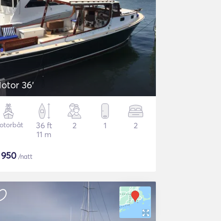
otor 36'
otorbåt
36 ft
2
1
2
11 m
$
950
/natt