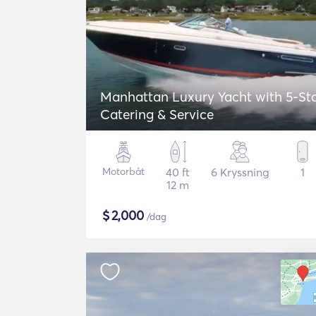
Manhattan Luxury Yacht with 5-St
Catering & Service
Motorbåt
40 ft
6 Kryssning
1
12 m
$
2,000
/dag