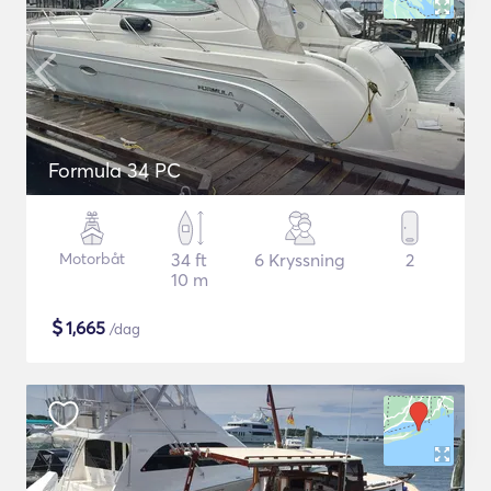
Formula 34 PC
Motorbåt
34 ft
6 Kryssning
2
10 m
$
1,665
/dag