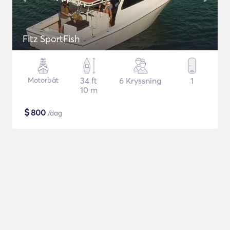
Fitz SportFish
Motorbåt
34 ft
6 Kryssning
1
10 m
$
800
/dag