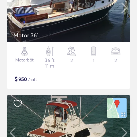
Motor 36'
Motorbåt
36 ft
2
1
2
11 m
$
950
/natt