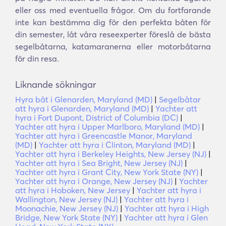
eller oss med eventuella frågor. Om du fortfarande
inte kan bestämma dig för den perfekta båten för
din semester, låt våra reseexperter föreslå de bästa
segelbåtarna, katamaranerna eller motorbåtarna
för din resa.
Liknande sökningar
Hyra båt i Glenarden, Maryland (MD)
|
Segelbåtar
att hyra i Glenarden, Maryland (MD)
|
Yachter att
hyra i Fort Dupont, District of Columbia (DC)
|
Yachter att hyra i Upper Marlboro, Maryland (MD)
|
Yachter att hyra i Greencastle Manor, Maryland
(MD)
|
Yachter att hyra i Clinton, Maryland (MD)
|
Yachter att hyra i Berkeley Heights, New Jersey (NJ)
|
Yachter att hyra i Sea Bright, New Jersey (NJ)
|
Yachter att hyra i Grant City, New York State (NY)
|
Yachter att hyra i Orange, New Jersey (NJ)
|
Yachter
att hyra i Hoboken, New Jersey
|
Yachter att hyra i
Wallington, New Jersey (NJ)
|
Yachter att hyra i
Moonachie, New Jersey (NJ)
|
Yachter att hyra i High
Bridge, New York State (NY)
|
Yachter att hyra i Glen