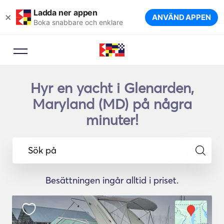
Ladda ner appen
×
ANVÄND APPEN
Boka snabbare och enklare
Hyr en yacht i Glenarden,
Maryland (MD) på några
minuter!
Sök på
Besättningen ingår alltid i priset.