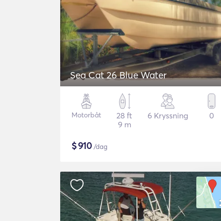
Sea Cat 26 Blue Water
Motorbåt
28 ft
6 Kryssning
0
9 m
$
910
/dag