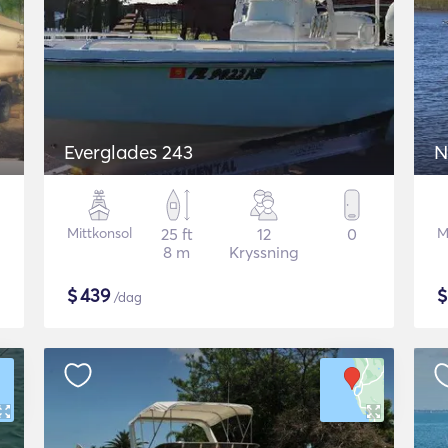
Everglades 243
N
Mittkonsol
25 ft
12
0
M
8 m
Kryssning
$
439
/dag