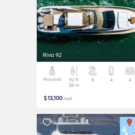
Riva 92
Motorbåt
92 ft
8
4
4
28 m
$
13,100
/natt