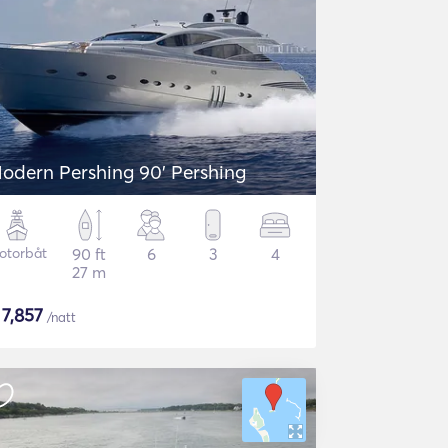
odern Pershing 90' Pershing
otorbåt
90 ft
6
3
4
27 m
$
7,857
/natt