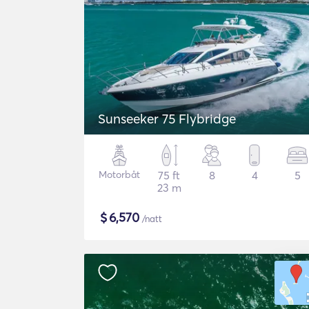
Sunseeker 75 Flybridge
Motorbåt
75 ft
8
4
5
23 m
$
6,570
/natt