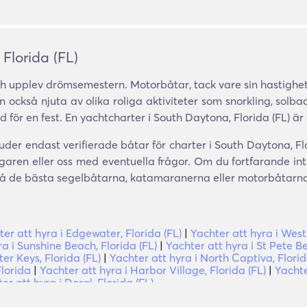
Florida (FL)
h upplev drömsemestern. Motorbåtar, tack vare sin hastighet
också njuta av olika roliga aktiviteter som snorkling, solbad
d för en fest. En yachtcharter i South Daytona, Florida (FL) är 
der endast verifierade båtar för charter i South Daytona, Flo
garen eller oss med eventuella frågor. Om du fortfarande i
eslå de bästa segelbåtarna, katamaranerna eller motorbåtarna 
er att hyra i Edgewater, Florida (FL)
|
Yachter att hyra i West
ra i Sunshine Beach, Florida (FL)
|
Yachter att hyra i St Pete Be
ter Keys, Florida (FL)
|
Yachter att hyra i North Captiva, Florid
Florida
|
Yachter att hyra i Harbor Village, Florida (FL)
|
Yachte
er att hyra i Doral, Florida (FL)