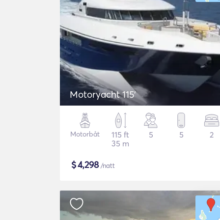
Motoryacht 115'
Motorbåt
115 ft
5
5
2
35 m
$
4,298
/natt