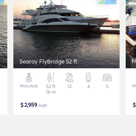
Searay FlyBridge 52 ft
M
Motorbåt
52 ft
12
4
5
M
16 m
$
2,959
/natt