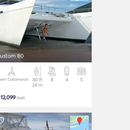
ustom 80
wer Catamaran
80 ft
8
4
5
24 m
$
12,099
/natt