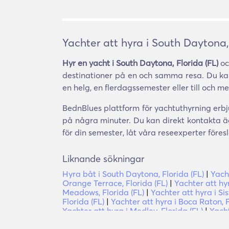
Yachter att hyra i South Daytona, 
Hyr en yacht i South Daytona, Florida (FL)
oc
destinationer på en och samma resa. Du kan 
en helg, en flerdagssemester eller till och me
BednBlues plattform för yachtuthyrning erbju
på några minuter. Du kan direkt kontakta ä
för din semester, låt våra reseexperter för
Liknande sökningar
Hyra båt i South Daytona, Florida (FL)
|
Yacht
Orange Terrace, Florida (FL)
|
Yachter att hy
Meadows, Florida (FL)
|
Yachter att hyra i Sis
Florida (FL)
|
Yachter att hyra i Boca Raton, 
Yachter att hyra i Medley, Florida (FL)
|
Yacht