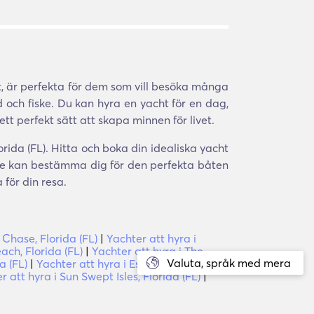
, är perfekta för dem som vill besöka många
 och fiske. Du kan hyra en yacht för en dag,
ett perfekt sätt att skapa minnen för livet.
rida (FL). Hitta och boka din idealiska yacht
nte kan bestämma dig för den perfekta båten
för din resa.
 Chase, Florida (FL)
|
Yachter att hyra i
ach, Florida (FL)
|
Yachter att hyra i The
Valuta, språk med mera
a (FL)
|
Yachter att hyra i Estero Island,
r att hyra i Sun Swept Isles, Florida (FL)
|