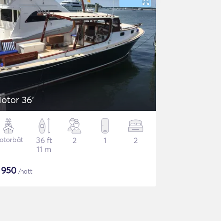
otor 36'
otorbåt
36 ft
2
1
2
11 m
$
950
/natt