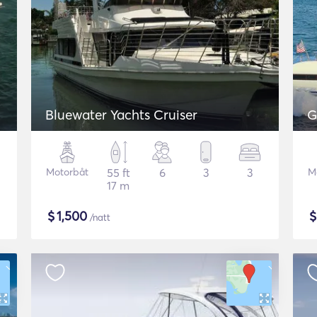
Bluewater Yachts Cruiser
G
Motorbåt
55 ft
6
3
3
M
17 m
$
1,500
/natt