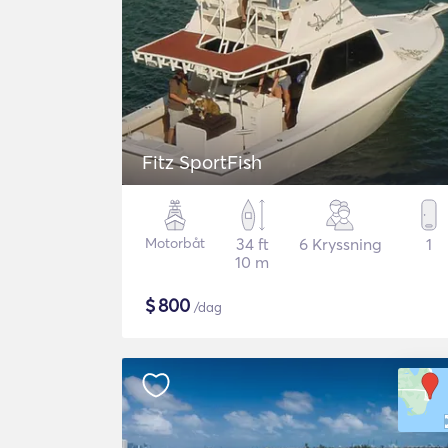
Fitz SportFish
Motorbåt
34 ft
6 Kryssning
1
10 m
$
800
/dag