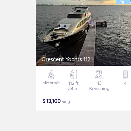
Crescent Yachts 112
Motorbåt
112 ft
13
4
34 m
Kryssning
$
13,100
/dag