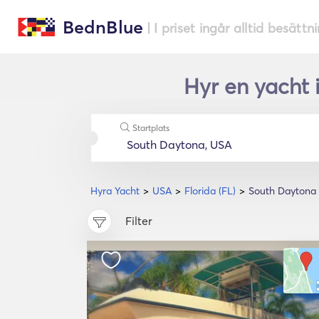
BednBlue
| I priset ingår alltid besättn
Hyr en yacht 
Startplats
Hyra Yacht
USA
Florida (FL)
South Daytona
Filter