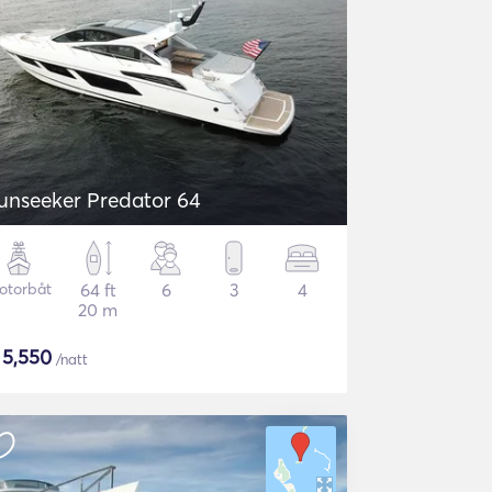
unseeker Predator 64
otorbåt
64 ft
6
3
4
20 m
$
5,550
/natt