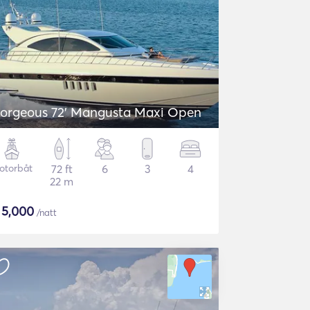
orgeous 72' Mangusta Maxi Open
otorbåt
72 ft
6
3
4
22 m
$
5,000
/natt