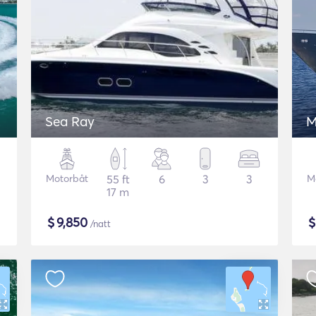
Sea Ray
M
Motorbåt
55 ft
6
3
3
M
17 m
$
9,850
/natt