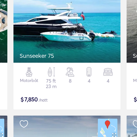
Sunseeker 75
S
Motorbåt
75 ft
8
4
4
M
23 m
$
7,850
/natt