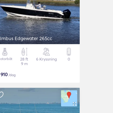
imbus Edgewater 265cc
otorbåt
28 ft
6 Kryssning
0
9 m
$
910
/dag