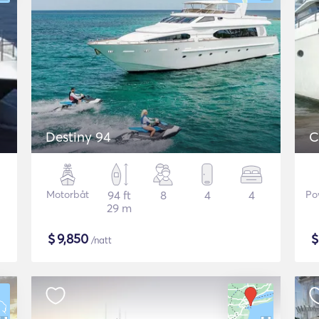
Destiny 94
C
Motorbåt
94 ft
8
4
4
Po
29 m
$
9,850
/natt