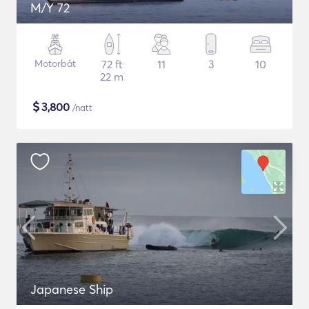
M/Y 72
Motorbåt
72 ft
11
3
10
22 m
$
3,800
/natt
Japanese Ship