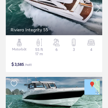
Riviera Integrity 55
Motorbåt
55 ft
6
3
4
17 m
$
3,585
/natt