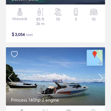
Motorbåt
85 ft
10
5
10
26 m
$
3,054
/natt
Princess 140hp 2 engine