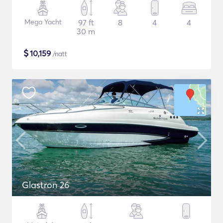
Mega Yacht
97 ft
8
4
4
30 m
$
10,159
/natt
Glastron 26