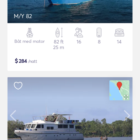
M/Y 82
Båt med motor
82 ft
16
8
14
25 m
$
284
/natt