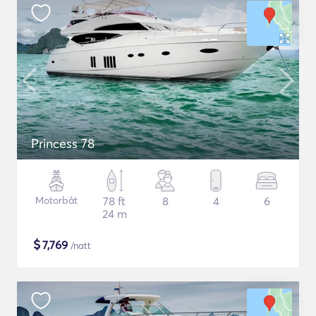
Princess 78
Motorbåt
78 ft
8
4
6
24 m
$
7,769
/natt