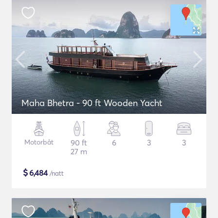
Maha Bhetra - 90 ft Wooden Yacht
Motorbåt
90 ft
6
3
3
27 m
$
6,484
/natt