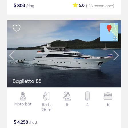
$
803
5.0
/dag
(138
recensioner
)
Baglietto 85
Motorbåt
85 ft
8
4
6
26 m
$
4,258
/natt