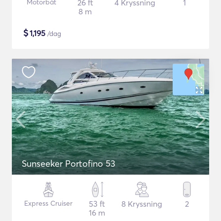
Motorbåt
26 ft
4 Kryssning
1
8 m
$
1,195
/dag
Sunseeker Portofino 53
Express Cruiser
53 ft
8 Kryssning
2
16 m