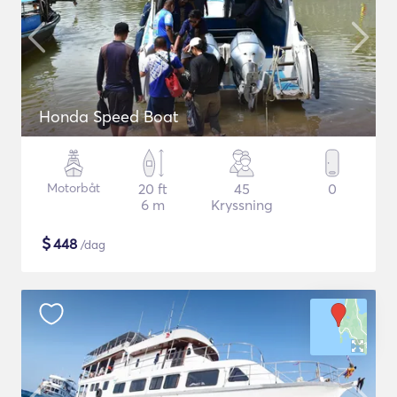
Honda Speed Boat
Motorbåt
20 ft
45
0
6 m
Kryssning
$
448
/dag