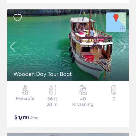
Wooden Day Tour Boat
Motorbåt
66 ft
40
0
20 m
Kryssning
$
1,010
/dag