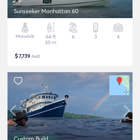
Sunseeker Manhattan 60
Motorbåt
64 ft
6
3
4
20 m
$
7,739
/natt
Custom Build