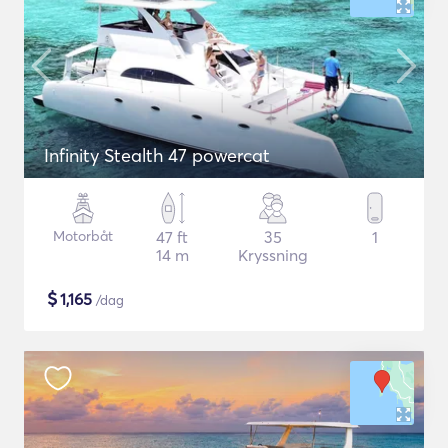
Infinity Stealth 47 powercat
Motorbåt
47 ft
35
1
14 m
Kryssning
$
1,165
/dag