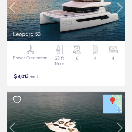
Leopard 53
Power Catamaran
53 ft
8
4
4
16 m
$
4,013
/natt