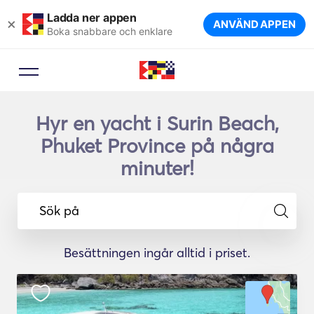
Ladda ner appen
×
ANVÄND APPEN
Boka snabbare och enklare
Hyr en yacht i Surin Beach,
Phuket Province på några
minuter!
Sök på
Besättningen ingår alltid i priset.