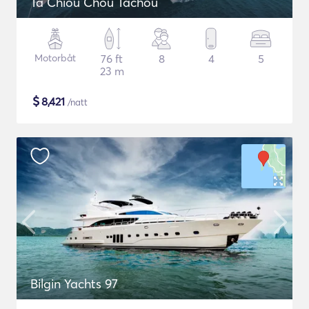
Ta Chiou Chou Tachou
Motorbåt
76 ft
8
4
5
23 m
$
8,421
/natt
Bilgin Yachts 97