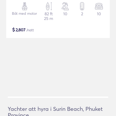
Båt med motor
82 ft
10
2
10
25 m
$
2,807
/natt
Yachter att hyra i Surin Beach, Phuket
Province