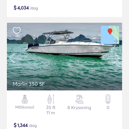
$
4,034
/dag
Marlin 350 SF
Mittkonsol
35 ft
8 Kryssning
0
11 m
$
1,344
/dag