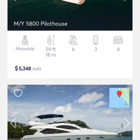
M/Y 5800 Pilothouse
Motorbåt
59 ft
6
3
4
18 m
$
5,348
/natt