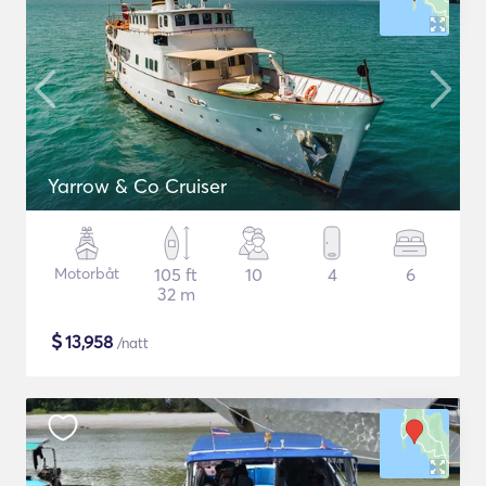
Yarrow & Co Cruiser
Motorbåt
105 ft
10
4
6
32 m
$
13,958
/natt