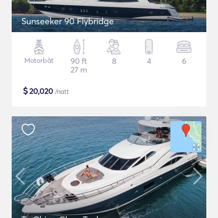
Sunseeker 90 Flybridge
Motorbåt
90 ft
8
4
6
27 m
$
20,020
/natt