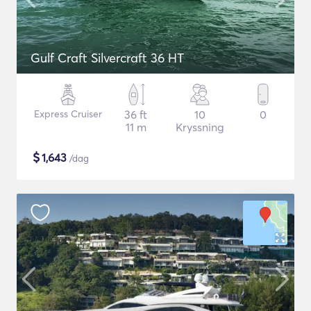
Gulf Craft Silvercraft 36 HT
Express Cruiser
36 ft
10
0
11 m
Kryssning
$
1,643
/dag