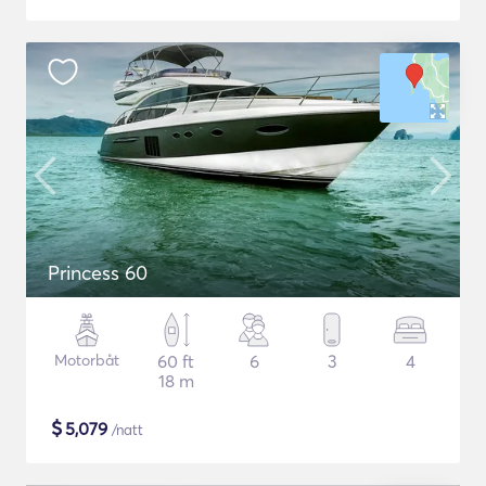
Princess 60
Motorbåt
60 ft
6
3
4
18 m
$
5,079
/natt