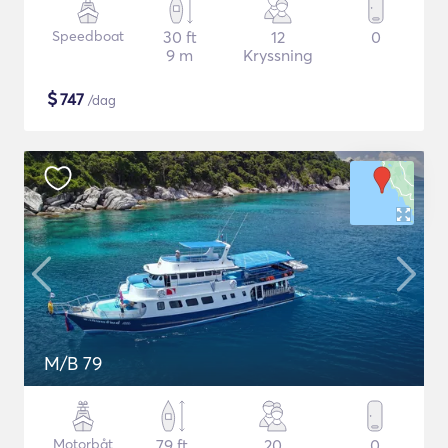
Speedboat
30 ft
12
0
9 m
Kryssning
$
747
/dag
M/B 79
Motorbåt
79 ft
20
0