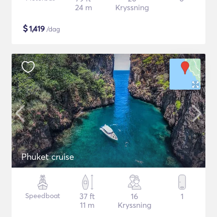
24 m
Kryssning
$
1,419
/dag
Phuket cruise
Speedboat
37 ft
16
1
11 m
Kryssning