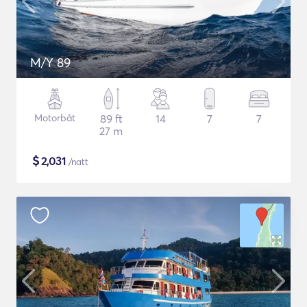
M/Y 89
Motorbåt
89 ft
14
7
7
27 m
$
2,031
/natt