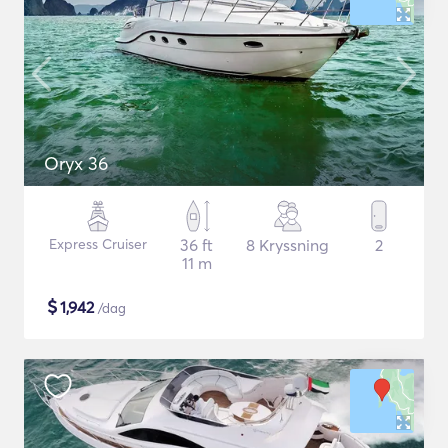
Oryx 36
Express Cruiser
36 ft
8 Kryssning
2
11 m
$
1,942
/dag