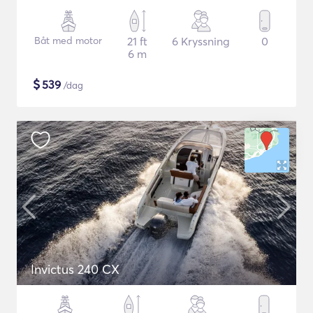
Båt med motor
21 ft
6 Kryssning
0
6 m
$
539
/dag
Invictus 240 CX