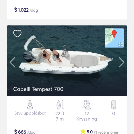
$
1,022
/dag
Capelli Tempest 700
Styv uppblåsbar
22 ft
12
0
7 m
Kryssning
$
666
5.0
/dag
(1
recensioner
)