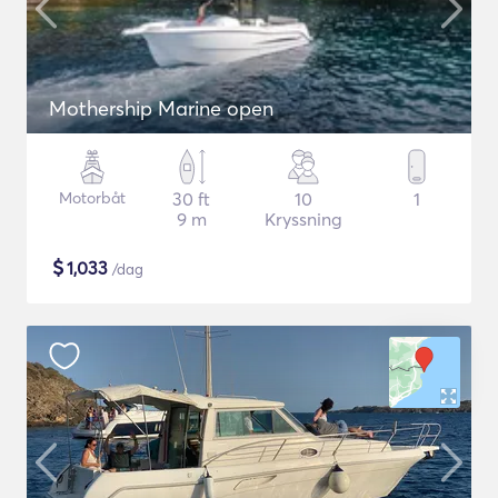
Mothership Marine open
Motorbåt
30 ft
10
1
9 m
Kryssning
$
1,033
/dag