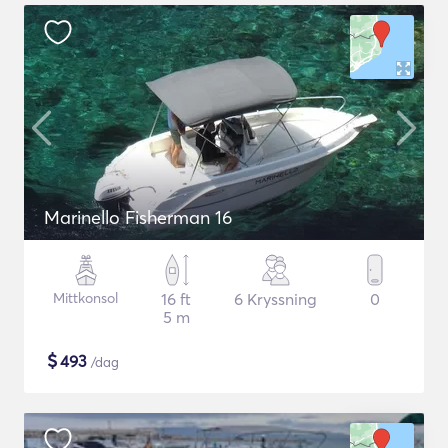
Marinello Fisherman 16
Mittkonsol
16 ft
6 Kryssning
0
5 m
$
493
/dag