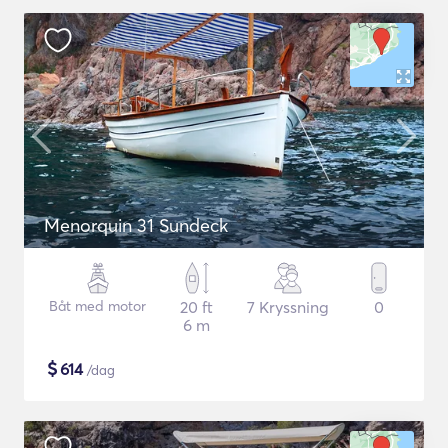
Menorquin 31 Sundeck
Båt med motor
20 ft
7 Kryssning
0
6 m
$
614
/dag