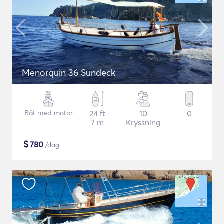
Menorquin 36 Sundeck
Båt med motor
24 ft
10
0
7 m
Kryssning
$
780
/dag