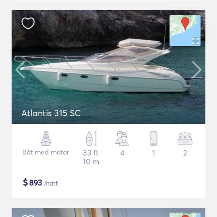
Atlantis 315 SC
Båt med motor
33 ft
4
1
2
10 m
$
893
/natt