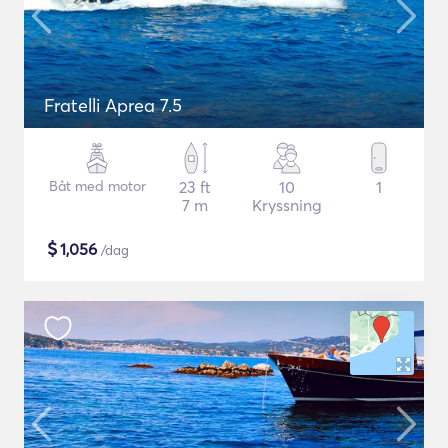
Fratelli Aprea 7.5
Båt med motor
23 ft
10
1
7 m
Kryssning
$
1,056
/dag