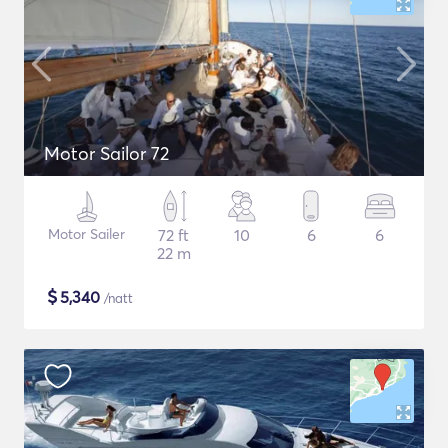
Motor Sailor 72
Motor Sailer
72 ft
10
6
6
22 m
$
5,340
/natt