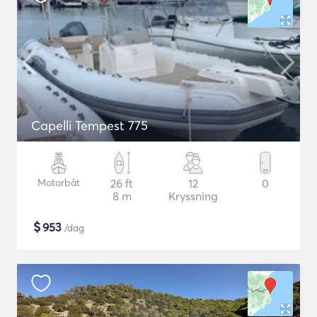
Capelli Tempest 775
Motorbåt
26 ft
12
0
8 m
Kryssning
$
953
/dag