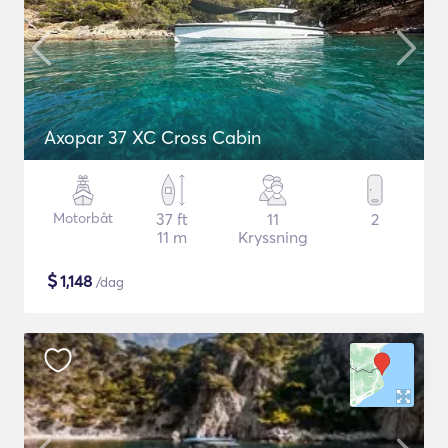
Axopar 37 XC Cross Cabin
Motorbåt
37 ft
11
2
11 m
Kryssning
$
1,148
/dag