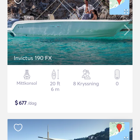
Invictus 190 FX
Mittkonsol
20 ft
8 Kryssning
0
6 m
$
677
/dag