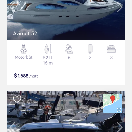
Azimut 52
Motorbåt
52 ft
6
3
3
16 m
$
1,688
/natt