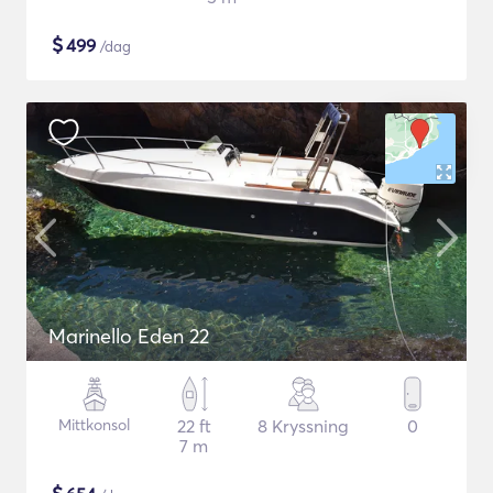
$
499
/dag
Marinello Eden 22
Mittkonsol
22 ft
8 Kryssning
0
7 m