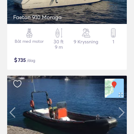
Faeton 910 Moraga
Båt med motor
30 ft
9 Kryssning
1
9 m
$
735
/dag