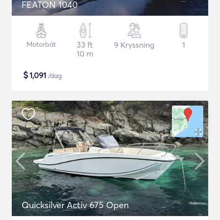
FEATON 1040
Motorbåt
33 ft
9 Kryssning
1
10 m
$
1,091
/dag
Quicksilver Activ 675 Open