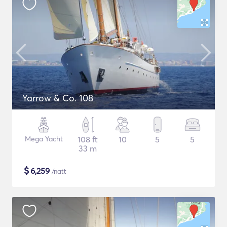
Yarrow & Co. 108
Mega Yacht
108 ft
10
5
5
33 m
$
6,259
/natt