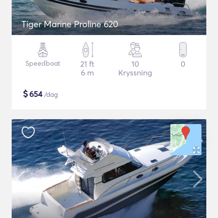
Tiger Marine Proline 620
Speedboat
21 ft
10
0
6 m
Kryssning
$
654
/dag