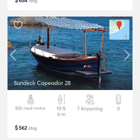
$
654
/dag
Sundeck Capeador 28
Båt med motor
19 ft
7 Kryssning
0
6 m
$
562
/dag