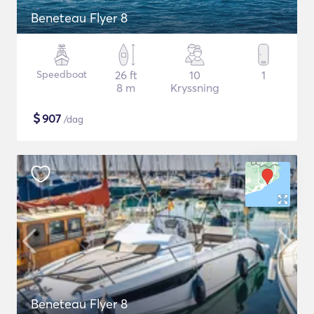
Beneteau Flyer 8
Speedboat
26 ft
10
1
8 m
Kryssning
$
907
/dag
Beneteau Flyer 8