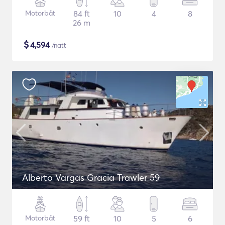
Motorbåt
84 ft
10
4
8
26 m
$
4,594
/natt
Alberto Vargas Gracia Trawler 59
Motorbåt
59 ft
10
5
6