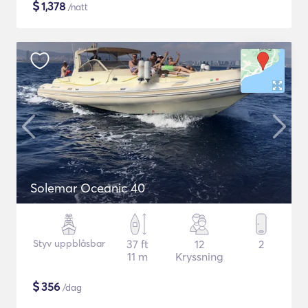
$
1,378
/natt
Solemar Oceanic 40
Styv uppblåsbar
37 ft
12
2
11 m
Kryssning
$
356
/dag