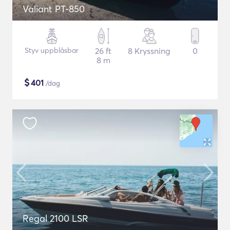
Valiant PT-850
Styv uppblåsbar
26 ft
8 Kryssning
0
8 m
$
401
/dag
Regal 2100 LSR