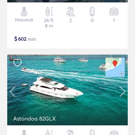
Motorbåt
26 ft
2
0
1
8 m
$
602
/natt
Astondoa 82GLX