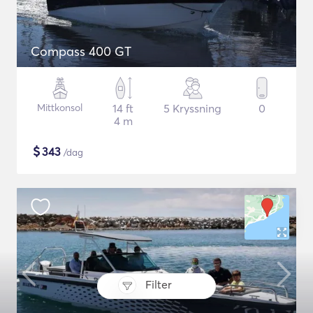
Compass 400 GT
Mittkonsol
14 ft
5 Kryssning
0
4 m
$
343
/dag
Filter