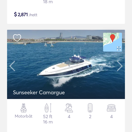
18 m
$
2,871
/natt
Sunseeker Camargue
Motorbåt
52 ft
4
2
4
16 m