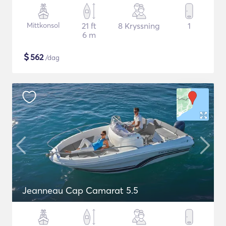
Mittkonsol
21 ft
8 Kryssning
1
6 m
$
562
/dag
Jeanneau Cap Camarat 5.5