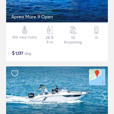
Aprea Mare 9 Open
Båt med motor
28 ft
10
0
9 m
Kryssning
$
1,137
/dag