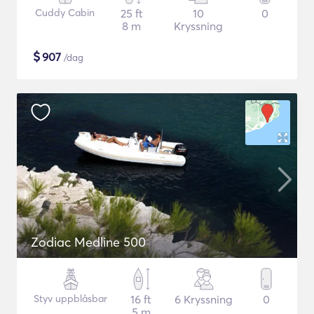
Cuddy Cabin
25 ft
10
0
8 m
Kryssning
$
907
/dag
Zodiac Medline 500
Styv uppblåsbar
16 ft
6 Kryssning
0
5 m