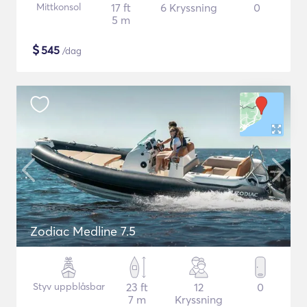
Mittkonsol
17 ft
6 Kryssning
0
5 m
$
545
/dag
Zodiac Medline 7.5
Styv uppblåsbar
23 ft
12
0
7 m
Kryssning