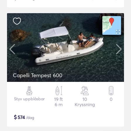
Capelli Tempest 600
Styv uppblåsbar
19 ft
10
0
6 m
Kryssning
$
574
/dag