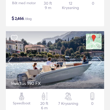
Båt med motor
30 ft
12
0
9 m
Kryssning
$
2,466
/dag
Invictus 190 FX
Speedboat
20 ft
7 Kryssning
0
6 m