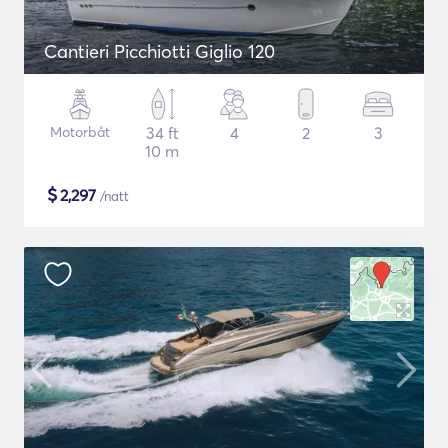
Cantieri Picchiotti Giglio 120
Motorbåt
34 ft
4
2
3
10 m
$
2,297
/natt