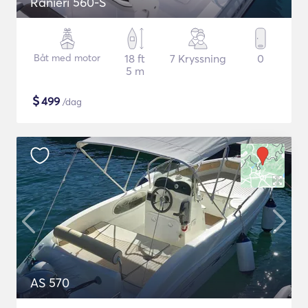
Ranieri 560-S
Båt med motor
18 ft
7 Kryssning
0
5 m
$
499
/dag
AS 570