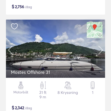
$
2,756
/dag
Mostes Offshore 31
Motorbåt
31 ft
8 Kryssning
1
9 m
$
2,342
/dag