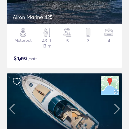
Airon Marine 425
Motorbåt
43 ft
5
3
4
13 m
$
1,493
/natt