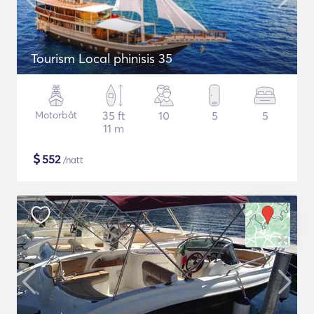
Tourism Local phinisis 35
Motorbåt
35 ft
10
5
5
11 m
$
552
/natt