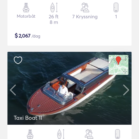
Motorbåt
26 ft
7 Kryssning
1
8 m
$
2,067
/dag
Taxi Boat II