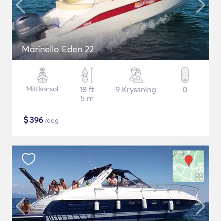
Marinello Eden 22
Mittkonsol
18 ft
9 Kryssning
0
5 m
$
396
/dag