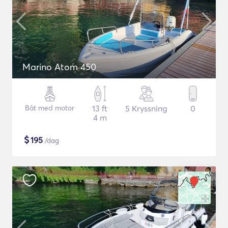
Marino Atom 450
Båt med motor
13 ft
5 Kryssning
0
4 m
$
195
/dag