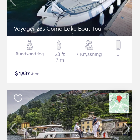
Voyager 23s Como Lake Boat Tour
Rundvandring
23 ft
7 Kryssning
0
7 m
$
1,837
/dag