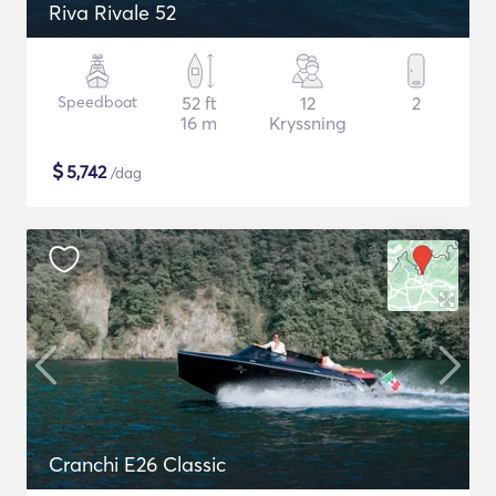
Riva Rivale 52
Speedboat
52 ft
12
2
16 m
Kryssning
$
5,742
/dag
Cranchi E26 Classic