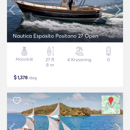
Nautica Esposito Positano 27 Open
Motorbåt
27 ft
4 Kryssning
0
8 m
$
1,378
/dag