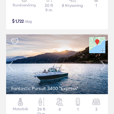
Rundvandring
30 ft
8 Kryssning
1
9 m
$
1,722
/dag
Fantastic Pursuit 3400 "Express"
Motorbåt
39 ft
4
1
3
12 m