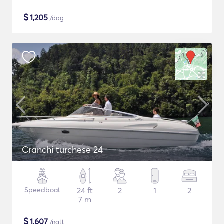
$
1,205
/dag
Cranchi turchese 24
Speedboat
24 ft
2
1
2
7 m
$
1,607
/natt