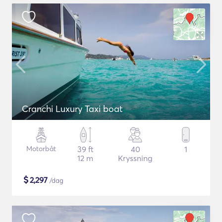
Cranchi Luxury Taxi boat
Motorbåt
39 ft
40
1
12 m
Kryssning
$
2,297
/dag