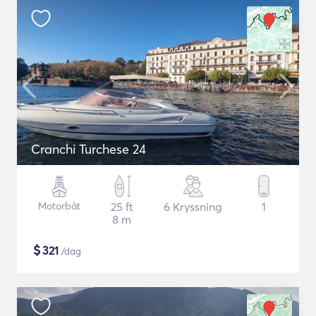
Cranchi Turchese 24
Motorbåt
25 ft
6 Kryssning
1
8 m
$
321
/dag