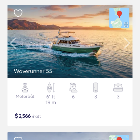
Waverunner 55
Motorbåt
61 ft
6
3
3
19 m
$
2,566
/natt