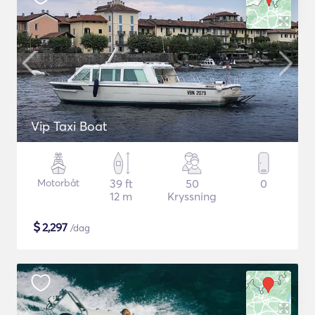
Vip Taxi Boat
Motorbåt
39 ft
50
0
12 m
Kryssning
$
2,297
/dag