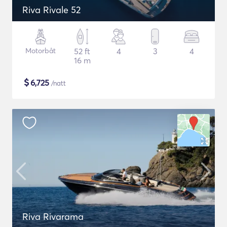
Riva Rivale 52
Motorbåt
52 ft
4
3
4
16 m
$
6,725
/natt
Riva Rivarama