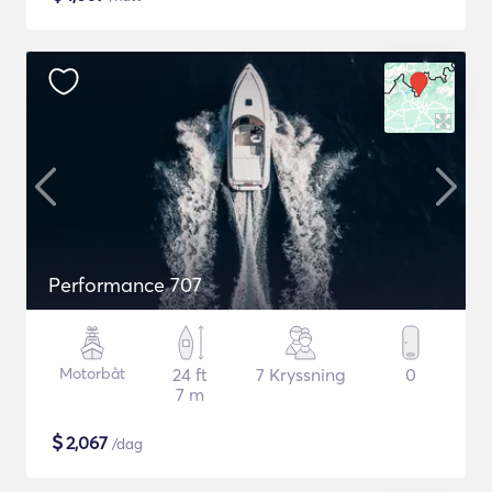
Performance 707
Motorbåt
24 ft
7 Kryssning
0
7 m
$
2,067
/dag