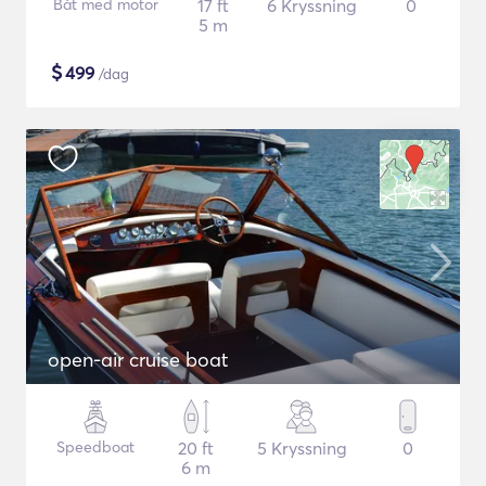
Båt med motor
17 ft
6 Kryssning
0
5 m
$
499
/dag
open-air cruise boat
Speedboat
20 ft
5 Kryssning
0
6 m