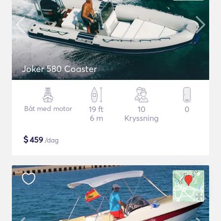
Joker 580 Coaster
Båt med motor
19 ft
10
0
6 m
Kryssning
$
459
/dag