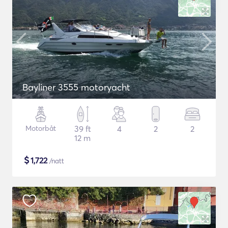
Bayliner 3555 motoryacht
Motorbåt
39 ft
4
2
2
12 m
$
1,722
/natt