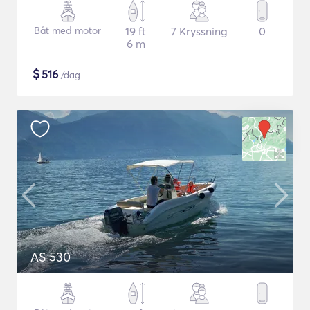
Båt med motor
19 ft
7 Kryssning
0
6 m
$
516
/dag
AS 530