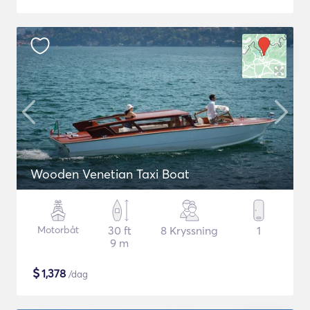
Wooden Venetian Taxi Boat
Motorbåt
30 ft
8 Kryssning
1
9 m
$
1,378
/dag