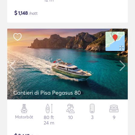
$
1,148
/natt
Cantieri di Pisa Pegasus 80
Motorbåt
80 ft
10
3
9
24 m