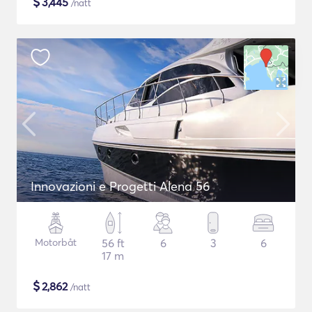
$
3,445
/natt
Innovazioni e Progetti Alena 56
Motorbåt
56 ft
6
3
6
17 m
$
2,862
/natt