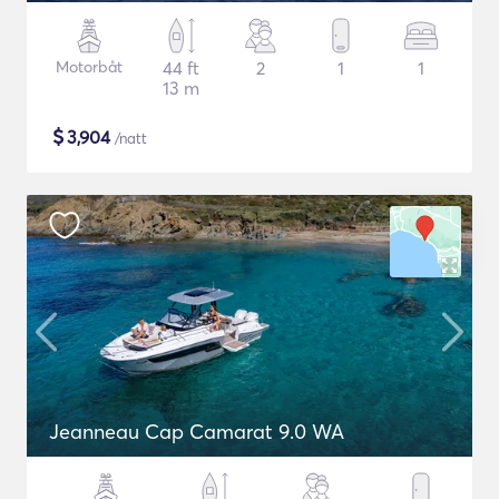
Motorbåt
44 ft
2
1
1
13 m
$
3,904
/natt
Jeanneau Cap Camarat 9.0 WA