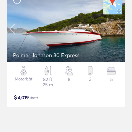
Palmer Johnson 80 Express
Motorbåt
82 ft
8
3
5
25 m
$
4,019
/natt