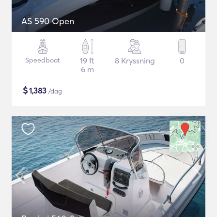
AS 590 Open
Speedboat
19 ft
8 Kryssning
0
6 m
$
1,383
/dag