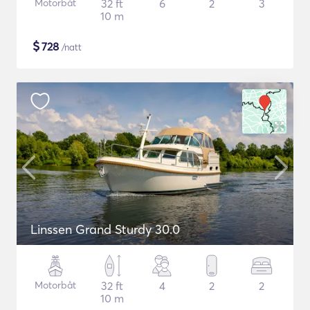
Motorbåt
32 ft
6
2
3
10 m
$
728
/natt
Linssen Grand Sturdy 30.0
Motorbåt
32 ft
4
2
2
10 m