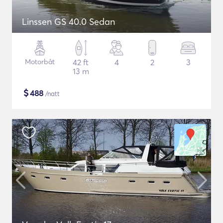
Linssen GS 40.0 Sedan
Motorbåt
42 ft
4
2
3
13 m
$
488
/natt