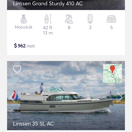
Linssen Grand Sturdy 410 AC
Motorbåt
42 ft
8
3
5
13 m
$
962
/natt
Linssen 35 SL AC