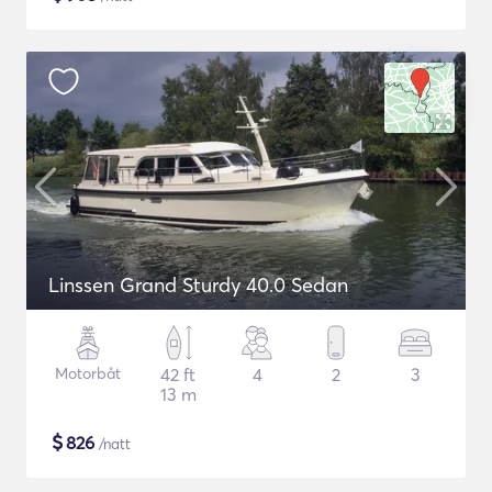
Linssen Grand Sturdy 40.0 Sedan
Motorbåt
42 ft
4
2
3
13 m
$
826
/natt