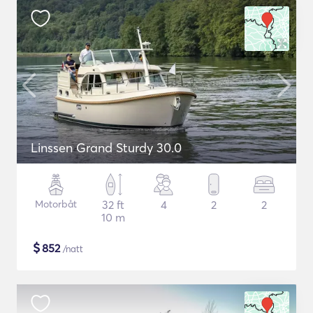
Linssen Grand Sturdy 30.0
Motorbåt
32 ft
4
2
2
10 m
$
852
/natt