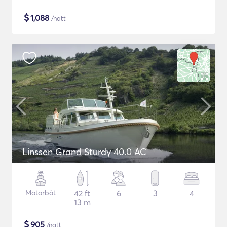
$
1,088
/natt
Linssen Grand Sturdy 40.0 AC
Motorbåt
42 ft
6
3
4
13 m
$
905
/natt