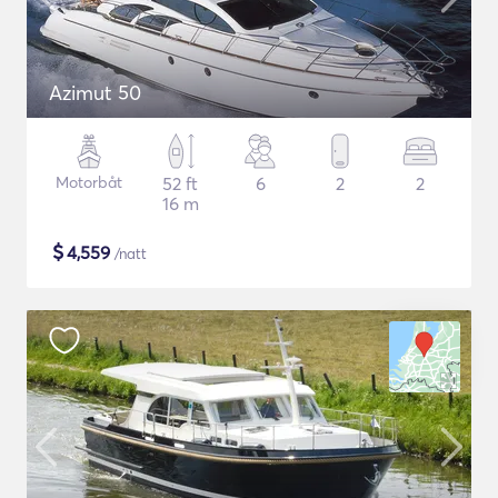
Azimut 50
Motorbåt
52 ft
6
2
2
16 m
$
4,559
/natt