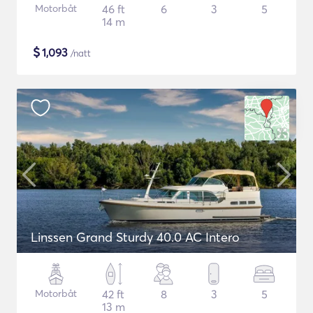
Motorbåt
46 ft
6
3
5
14 m
$
1,093
/natt
Linssen Grand Sturdy 40.0 AC Intero
Motorbåt
42 ft
8
3
5
13 m