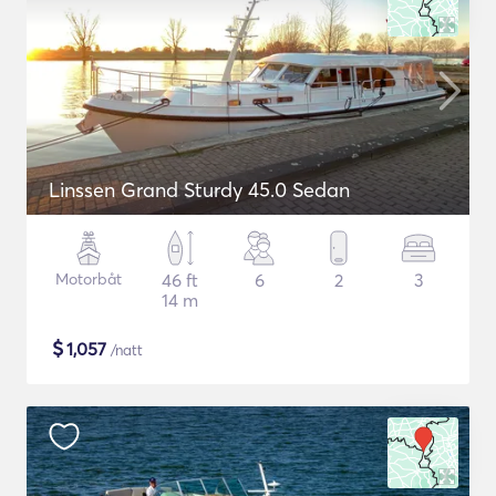
Linssen Grand Sturdy 45.0 Sedan
Motorbåt
46 ft
6
2
3
14 m
$
1,057
/natt