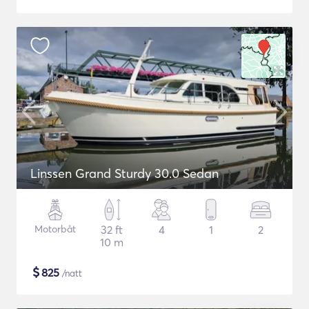
Linssen Grand Sturdy 30.0 Sedan
Motorbåt
32 ft
4
1
2
10 m
$
825
/natt