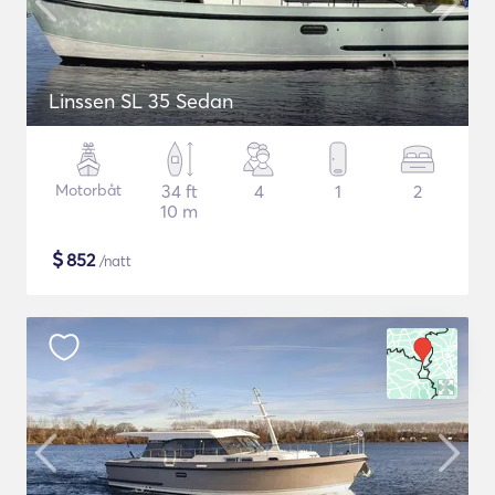
Linssen SL 35 Sedan
Motorbåt
34 ft
4
1
2
10 m
$
852
/natt