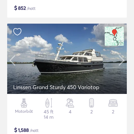
$
852
/natt
Linssen Grand Sturdy 450 Variotop
Motorbåt
45 ft
4
2
2
14 m
$
1,588
/natt