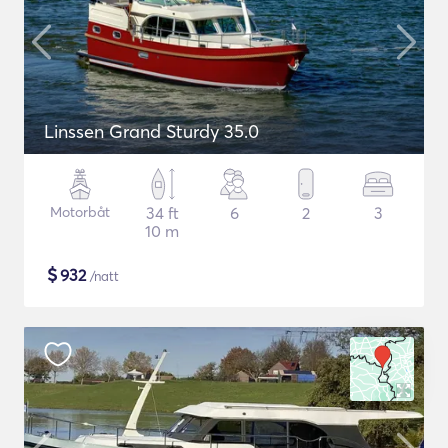
Linssen Grand Sturdy 35.0
Motorbåt
34 ft
6
2
3
10 m
$
932
/natt