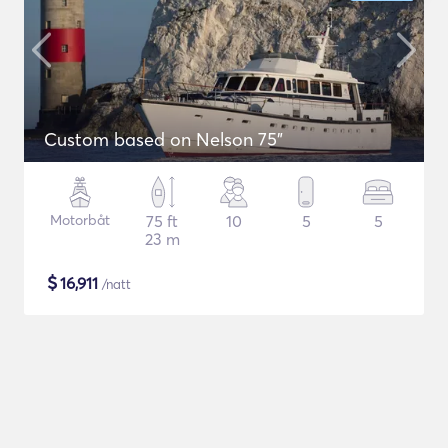
Custom based on Nelson 75"
Motorbåt
75 ft
10
5
5
23 m
$
16,911
/natt