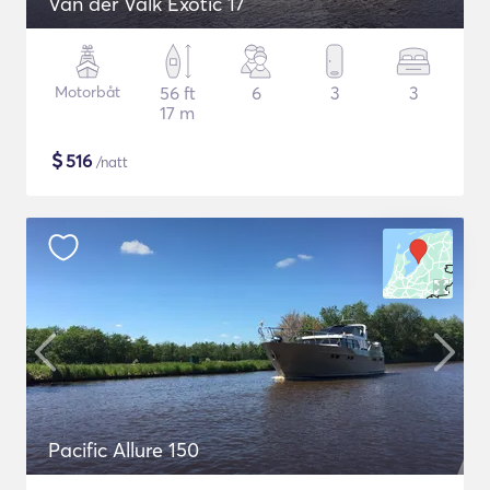
Van der Valk Exotic 17
Motorbåt
56 ft
6
3
3
17 m
$
516
/natt
Pacific Allure 150