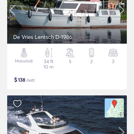
De Vries Lentsch D-1986
Motorbåt
34 ft
5
2
3
10 m
$
138
/natt