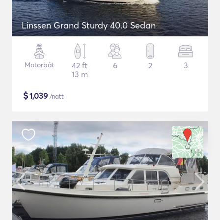
Linssen Grand Sturdy 40.0 Sedan
Motorbåt
42 ft
6
2
3
13 m
$
1,039
/natt