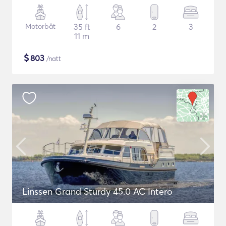
Motorbåt
35 ft
6
2
3
11 m
$
803
/natt
Linssen Grand Sturdy 45.0 AC Intero