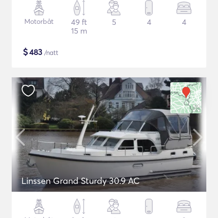
Motorbåt
49 ft
5
4
4
15 m
$
483
/natt
Linssen Grand Sturdy 30.9 AC