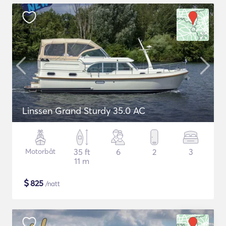
Linssen Grand Sturdy 35.0 AC
Motorbåt
35 ft
6
2
3
11 m
$
825
/natt