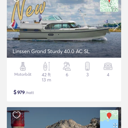
Linssen Grand Sturdy 40.0 AC SL
Motorbåt
42 ft
6
3
4
13 m
$
979
/natt