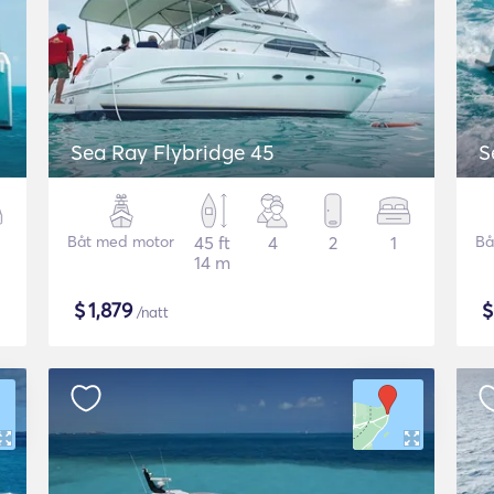
Sea Ray Flybridge 45
S
Båt med motor
45 ft
4
2
1
Bå
14 m
$
1,879
/natt