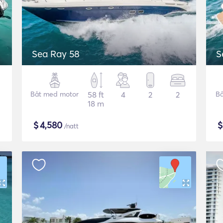
Sea Ray 58
S
Båt med motor
58 ft
4
2
2
Bå
18 m
$
4,580
/natt