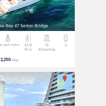
ea Ray 47 Sedan Bridge
t med motor
47 ft
15
2
14 m
Kryssning
$
2,250
/dag