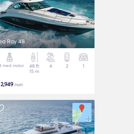
ea Ray 48
t med motor
48 ft
4
2
1
15 m
$
2,949
/natt