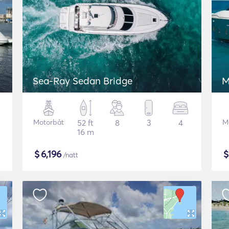
Sea-Ray Sedan Bridge
M
Motorbåt
52 ft
8
3
4
M
16 m
$
6,196
/natt