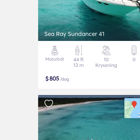
Sea Ray Sundancer 41
Motorbåt
44 ft
10
0
13 m
Kryssning
$
805
/dag