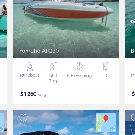
Yamaha AR230
B
Runabout
24 ft
6 Kryssning
0
M
7 m
$
1,250
/dag