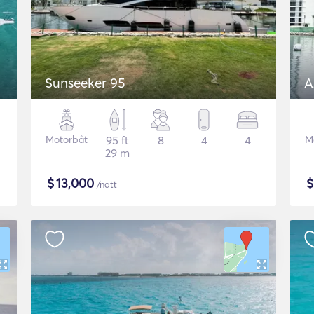
Sunseeker 95
A
Motorbåt
95 ft
8
4
4
M
29 m
$
13,000
/natt