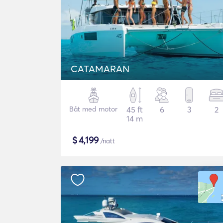
CATAMARAN
Båt med motor
45 ft
6
3
2
14 m
$
4,199
/natt