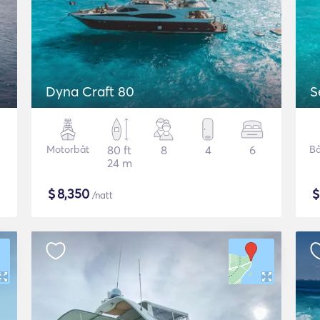
Dyna Craft 80
S
Motorbåt
80 ft
8
4
6
Bå
24 m
$
8,350
/natt