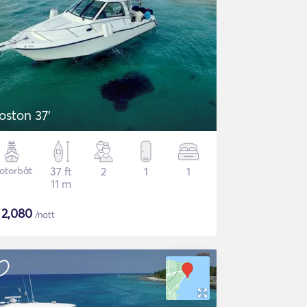
oston 37'
otorbåt
37 ft
2
1
1
11 m
$
2,080
/natt