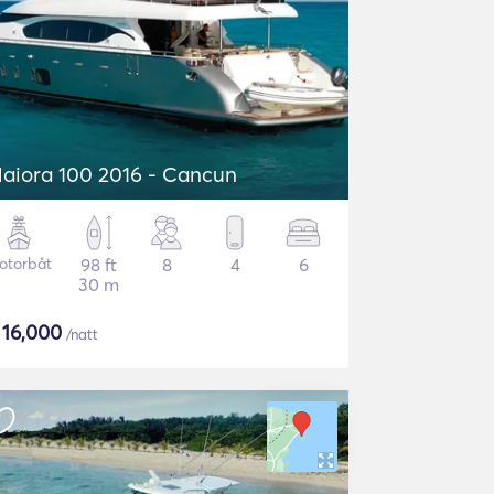
aiora 100 2016 - Cancun
otorbåt
98 ft
8
4
6
30 m
$
16,000
/natt