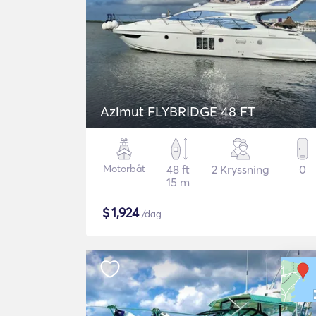
Azimut FLYBRIDGE 48 FT
Motorbåt
48 ft
2 Kryssning
0
15 m
$
1,924
/dag