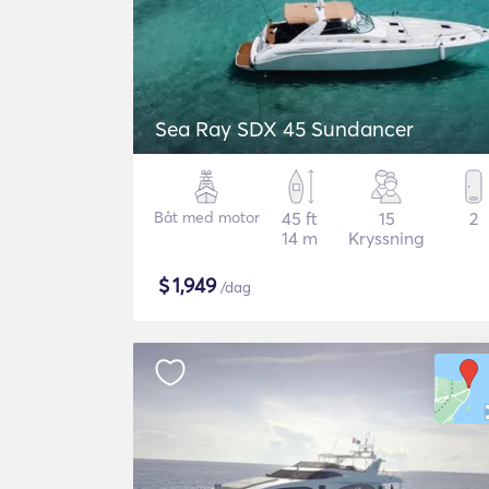
Sea Ray SDX 45 Sundancer
Båt med motor
45 ft
15
2
14 m
Kryssning
$
1,949
/dag