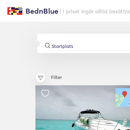
BednBlue
| I priset ingår alltid besättn
Filter