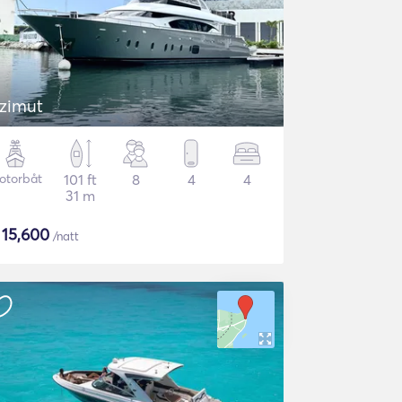
zimut
otorbåt
101 ft
8
4
4
31 m
$
15,600
/natt