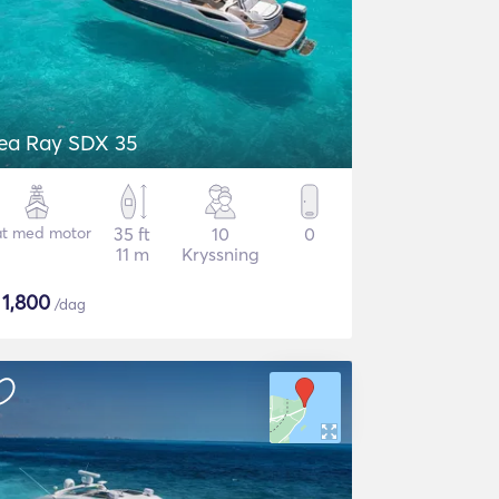
ea Ray SDX 35
t med motor
35 ft
10
0
11 m
Kryssning
$
1,800
/dag