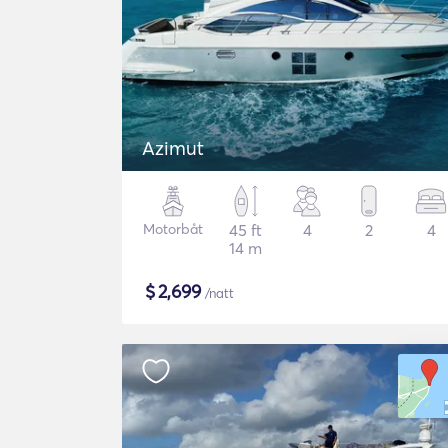
Azimut
Motorbåt
45 ft
4
2
4
14 m
$
2,699
/natt