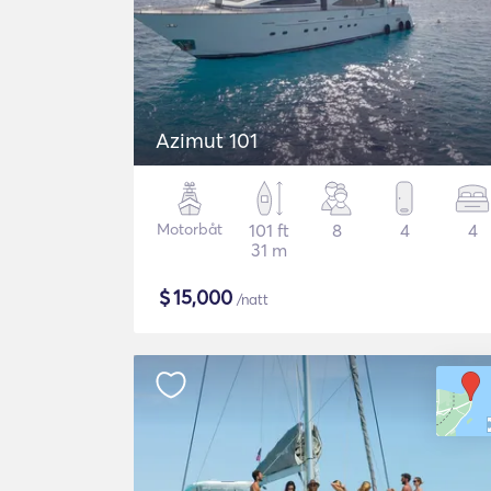
Azimut 101
Motorbåt
101 ft
8
4
4
31 m
$
15,000
/natt