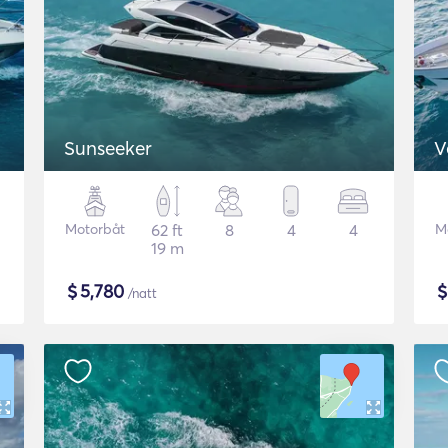
Sunseeker
V
Motorbåt
62 ft
8
4
4
M
19 m
$
5,780
/natt