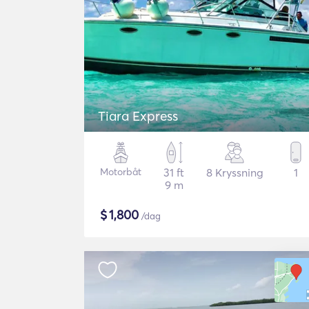
Tiara Express
Motorbåt
31 ft
8 Kryssning
1
9 m
$
1,800
/dag