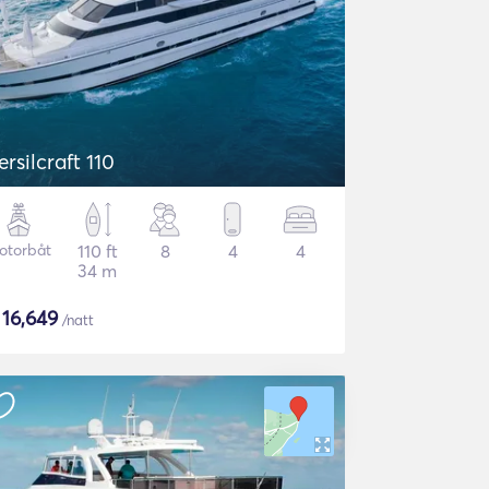
ersilcraft 110
otorbåt
110 ft
8
4
4
34 m
$
16,649
/natt