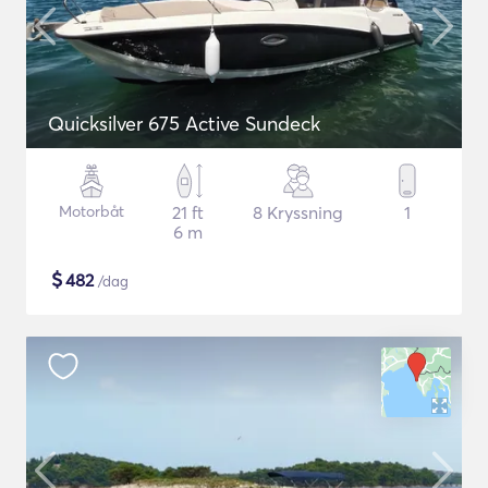
Quicksilver 675 Active Sundeck
Motorbåt
21 ft
8 Kryssning
1
6 m
$
482
/dag