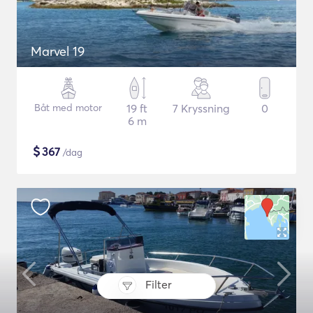
Marvel 19
Båt med motor
19 ft
7 Kryssning
0
6 m
$
367
/dag
Filter