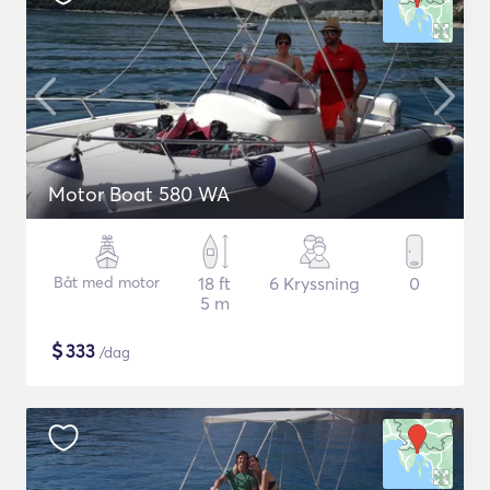
Motor Boat 580 WA
Båt med motor
18 ft
6 Kryssning
0
5 m
$
333
/dag