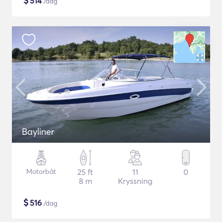
$
514
/dag
Bayliner
Motorbåt
25 ft
11
0
8 m
Kryssning
$
516
/dag