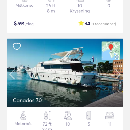
Mittkonsol
26 ft
10
0
8 m
Kryssning
$
591
4.3
/dag
(1
recensioner
)
Canados 70
Motorbåt
72 ft
10
5
11
22 m