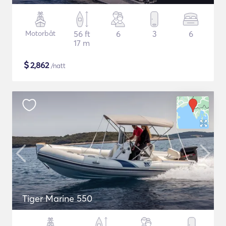
Motorbåt
56 ft
6
3
6
17 m
$
2,862
/natt
Tiger Marine 550