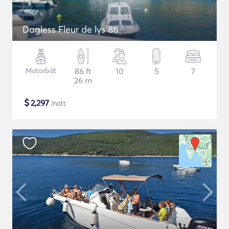
Dagless Fleur de lys 86
Motorbåt
86 ft
10
5
7
26 m
$
2,297
/natt