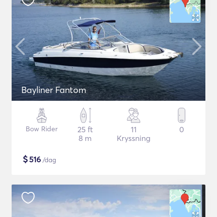
Bayliner Fantom
Bow Rider
25 ft
11
0
8 m
Kryssning
$
516
/dag