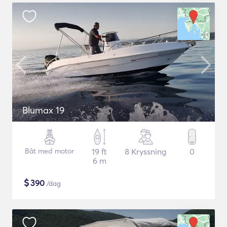
Blumax 19
Båt med motor
19 ft
8 Kryssning
0
6 m
$
390
/dag