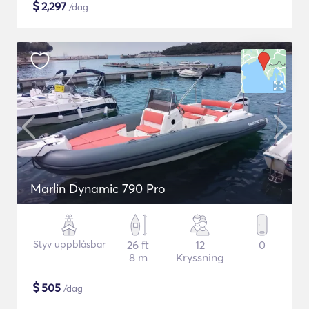
$
2,297
/dag
Marlin Dynamic 790 Pro
Styv uppblåsbar
26 ft
12
0
8 m
Kryssning
$
505
/dag