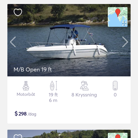
M/B Open 19 ft
Motorbåt
19 ft
8 Kryssning
0
6 m
$
298
/dag