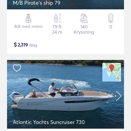
M/B Pirate's ship 79
Båt med motor
79 ft
140
0
24 m
Kryssning
$
2,319
/dag
Atlantic Yachts Suncruiser 730