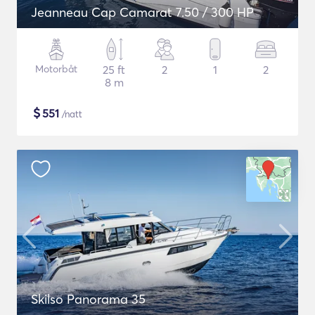
Jeanneau Cap Camarat 7.50 / 300 HP
Motorbåt
25 ft
2
1
2
8 m
$
551
/natt
Skilso Panorama 35