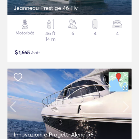
Jeanneau Prestige 46 Fly
Motorbåt
46 ft
6
4
4
14 m
$
1,665
/natt
Innovazioni e Progetti Alena 56