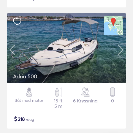
Adria 500
Båt med motor
15 ft
6 Kryssning
0
5 m
$
218
/dag