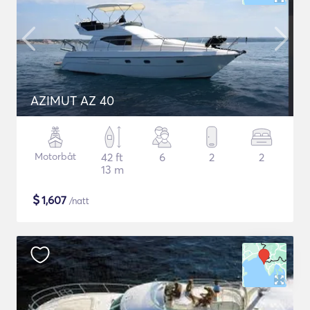
AZIMUT AZ 40
Motorbåt
42 ft
6
2
2
13 m
$
1,607
/natt