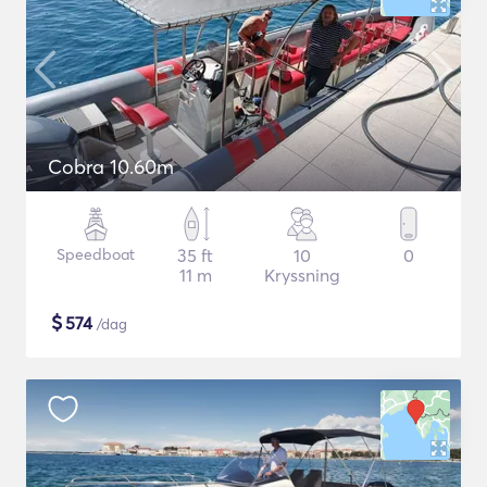
Cobra 10.60m
Speedboat
35 ft
10
0
11 m
Kryssning
$
574
/dag