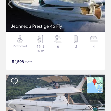
Jeanneau Prestige 46 Fly
Motorbåt
46 ft
6
3
4
14 m
$
1,598
/natt