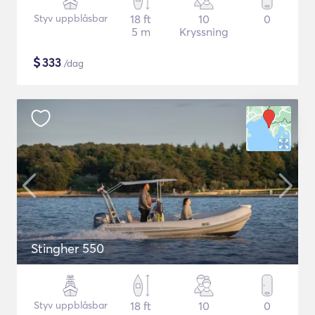
Styv uppblåsbar
18 ft
10
0
5 m
Kryssning
$
333
/dag
Stingher 550
Styv uppblåsbar
18 ft
10
0