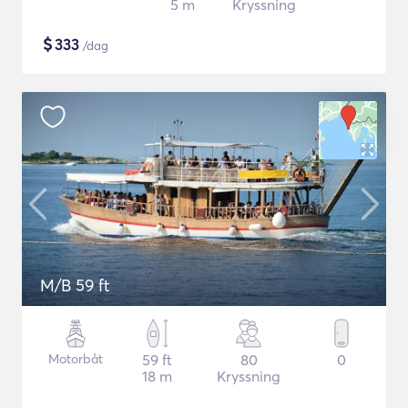
5 m
Kryssning
$
333
/dag
M/B 59 ft
Motorbåt
59 ft
80
0
18 m
Kryssning