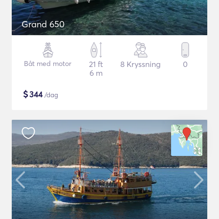
Grand 650
Båt med motor
21 ft
8 Kryssning
0
6 m
$
344
/dag