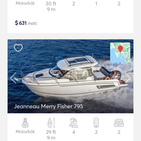
Motorbåt
30 ft
2
1
2
9 m
$
631
/natt
Jeanneau Merry Fisher 795
Motorbåt
29 ft
4
2
2
9 m