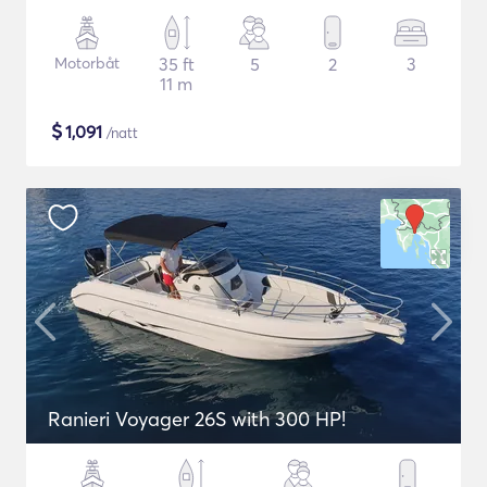
Motorbåt
35 ft
5
2
3
11 m
$
1,091
/natt
Ranieri Voyager 26S with 300 HP!