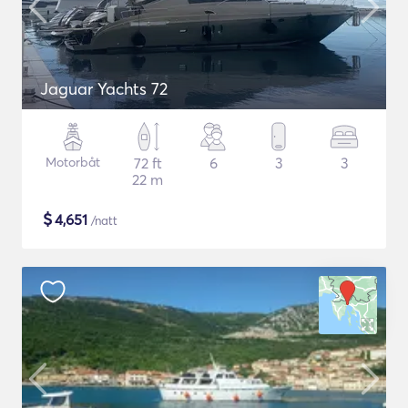
Jaguar Yachts 72
Motorbåt
72 ft
6
3
3
22 m
$
4,651
/natt