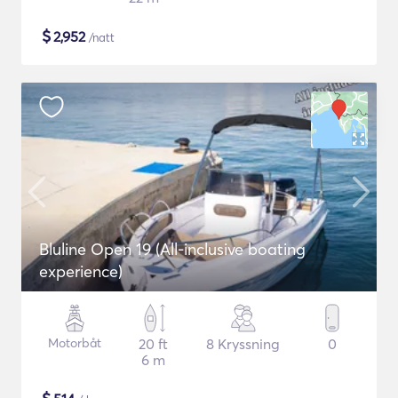
$
2,952
/natt
Bluline Open 19 (All-inclusive boating
experience)
Motorbåt
20 ft
8 Kryssning
0
6 m