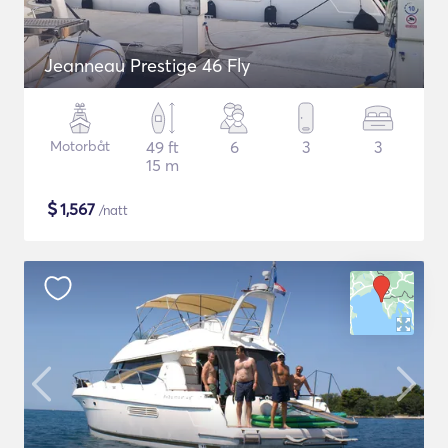
Jeanneau Prestige 46 Fly
Motorbåt
49 ft
6
3
3
15 m
$
1,567
/natt