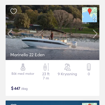
Marinello 22 Eden
Båt med motor
23 ft
9 Kryssning
0
7 m
$
447
/dag