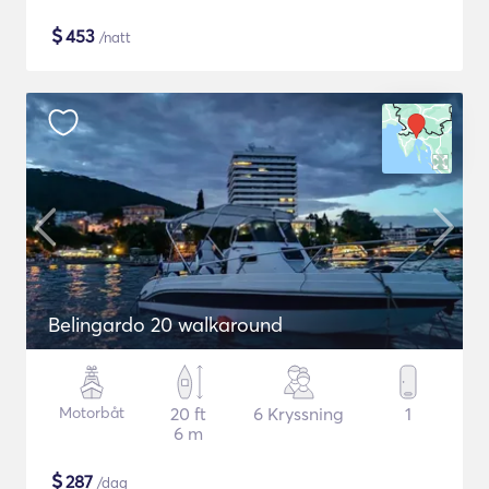
$
453
/natt
Belingardo 20 walkaround
Motorbåt
20 ft
6 Kryssning
1
6 m
$
287
/dag