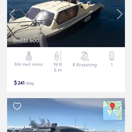
Gobbi 600
Båt med motor
19 ft
8 Kryssning
1
6 m
$
241
/dag