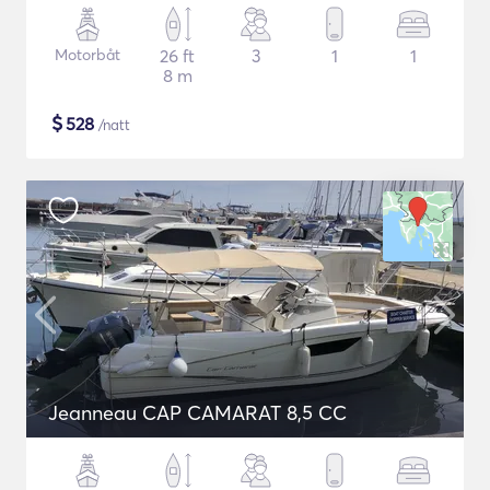
Motorbåt
26 ft
3
1
1
8 m
$
528
/natt
Jeanneau CAP CAMARAT 8,5 CC