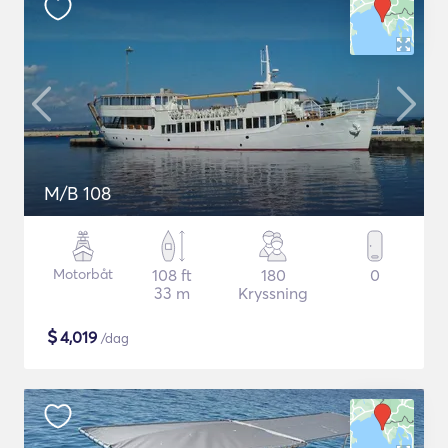
M/B 108
Motorbåt
108 ft
180
0
33 m
Kryssning
$
4,019
/dag