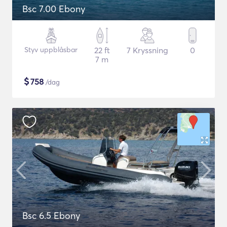
Bsc 7.00 Ebony
Styv uppblåsbar
22 ft
7 Kryssning
0
7 m
$
758
/dag
Bsc 6.5 Ebony