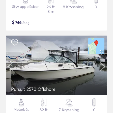
Styv uppblåsbar
26 ft
8 Kryssning
0
8 m
$
746
/dag
Pursuit 2570 Offshore
Motorbåt
32 ft
7 Kryssning
0