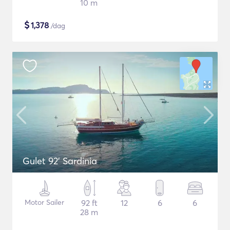
10 m
$
1,378
/dag
Gulet 92' Sardinia
Motor Sailer
92 ft
12
6
6
28 m