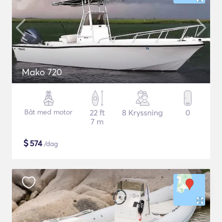
Mako 720
Båt med motor
22 ft
8 Kryssning
0
7 m
$
574
/dag