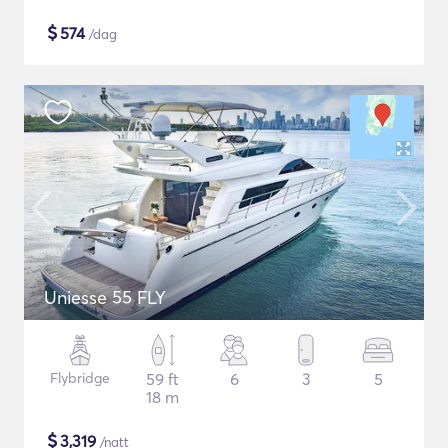
$
574
/dag
Uniesse 55 FLY
Flybridge
59 ft
6
3
5
18 m
$
3,319
/natt