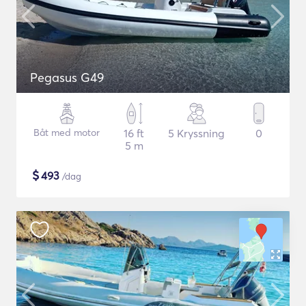
Pegasus G49
Båt med motor
16 ft
5 Kryssning
0
5 m
$
493
/dag