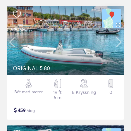
ORIGINAL 5,80
Båt med motor
19 ft
8 Kryssning
0
6 m
$
459
/dag