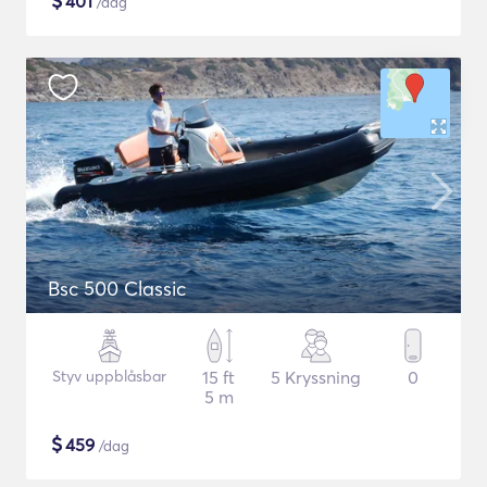
$
401
/dag
Bsc 500 Classic
Styv uppblåsbar
15 ft
5 Kryssning
0
5 m
$
459
/dag