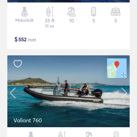
Motorbåt
35 ft
10
5
5
11 m
$
552
/natt
Valiant 760