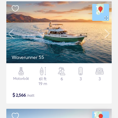
Waverunner 55
Motorbåt
61 ft
6
3
3
19 m
$
2,566
/natt