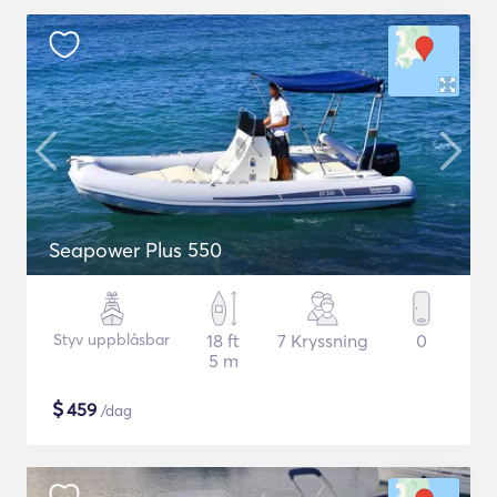
Seapower Plus 550
Styv uppblåsbar
18 ft
7 Kryssning
0
5 m
$
459
/dag