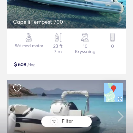
Capelli Tempest 700
Båt med motor
23 ft
10
0
7 m
Kryssning
$
608
/dag
Filter