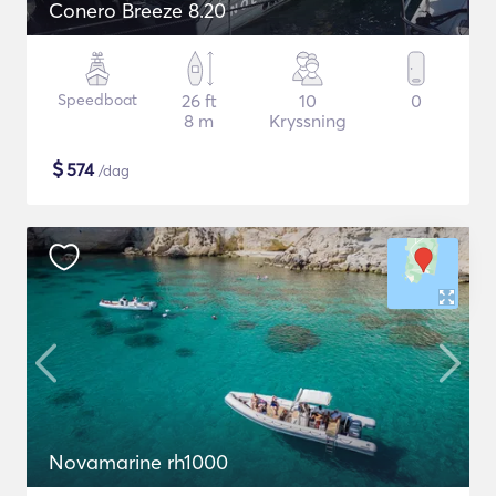
Conero Breeze 8.20
Speedboat
26 ft
10
0
8 m
Kryssning
$
574
/dag
Novamarine rh1000