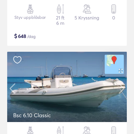
Styv uppblåsbar
21 ft
5 Kryssning
0
6 m
$
648
/dag
Bsc 6.10 Classic