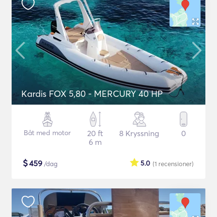
Kardis FOX 5,80 - MERCURY 40 HP
Båt med motor
20 ft
8 Kryssning
0
6 m
$
459
5.0
/dag
(1
recensioner
)