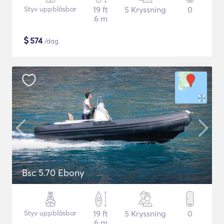
Styv uppblåsbar
19 ft
5 Kryssning
0
6 m
$
574
/dag
Bsc 5.70 Ebony
Styv uppblåsbar
19 ft
5 Kryssning
0
6 m