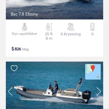
Bsc 7.8 Ebony
Styv uppblåsbar
25 ft
6 Kryssning
0
8 m
$
826
/dag