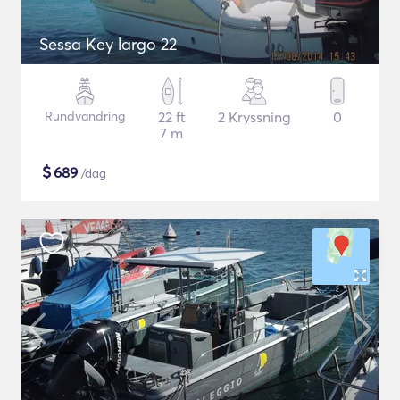
Sessa Key largo 22
Rundvandring
22 ft
2 Kryssning
0
7 m
$
689
/dag