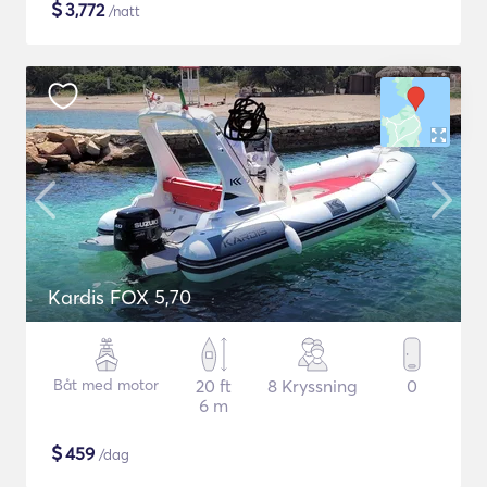
$
3,772
/natt
Kardis FOX 5,70
Båt med motor
20 ft
8 Kryssning
0
6 m
$
459
/dag