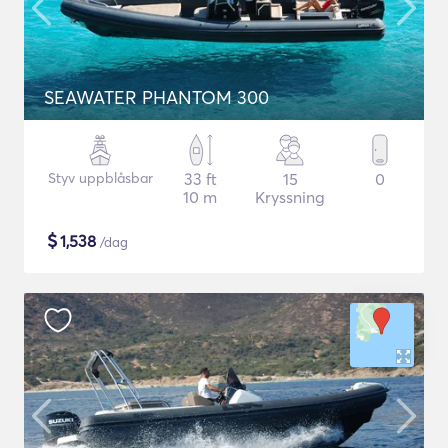
SEAWATER PHANTOM 300
Styv uppblåsbar
33 ft
15
0
10 m
Kryssning
$
1,538
/dag