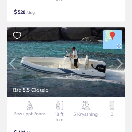
$
528
/dag
Bsc 5.5 Classic
Styv uppblåsbar
18 ft
5 Kryssning
0
5 m