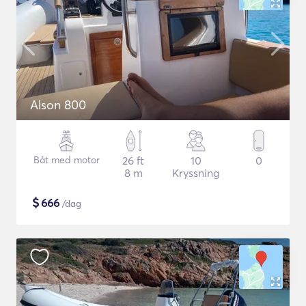
Alson 800
Båt med motor
26 ft
10
0
8 m
Kryssning
$
666
/dag