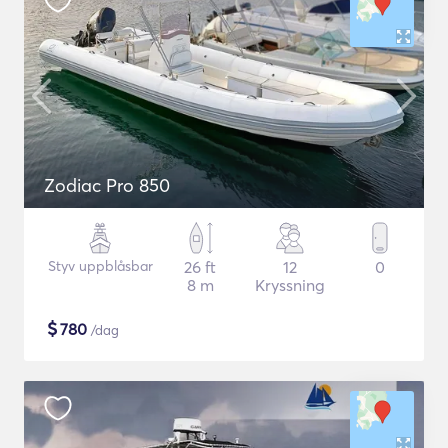
Zodiac Pro 850
Styv uppblåsbar
26 ft
12
0
8 m
Kryssning
$
780
/dag