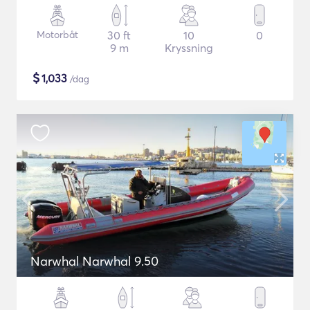
Motorbåt
30 ft
10
0
9 m
Kryssning
$
1,033
/dag
Narwhal Narwhal 9.50