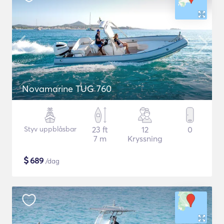
Novamarine TUG 760
Styv uppblåsbar
23 ft
12
0
7 m
Kryssning
$
689
/dag