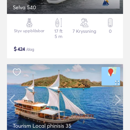
Selva 540
Styv uppblåsbar
17 ft
7 Kryssning
0
5 m
$
424
/dag
Tourism Local phinisis 35