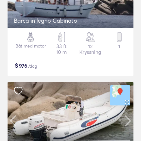
Barca in legno Cabinato
Båt med motor
33 ft
12
1
10 m
Kryssning
$
976
/dag