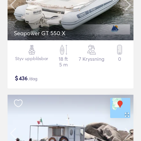
Seapower GT 550 X
Styv uppblåsbar
18 ft
7 Kryssning
0
5 m
$
436
/dag