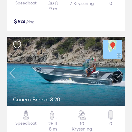
Speedboat
30 ft
7 Kryssning
0
9 m
$
574
/dag
Conero Breeze 8.20
Speedboat
26 ft
10
0
8 m
Kryssning