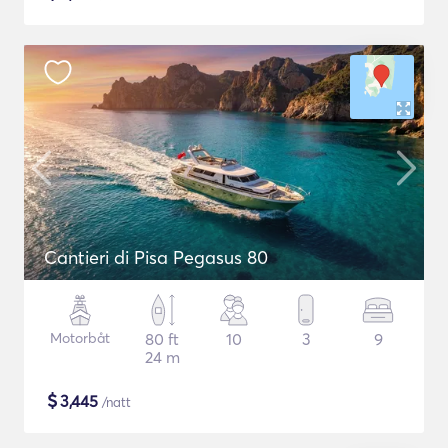
Cantieri di Pisa Pegasus 80
Motorbåt
80 ft
10
3
9
24 m
$
3,445
/natt