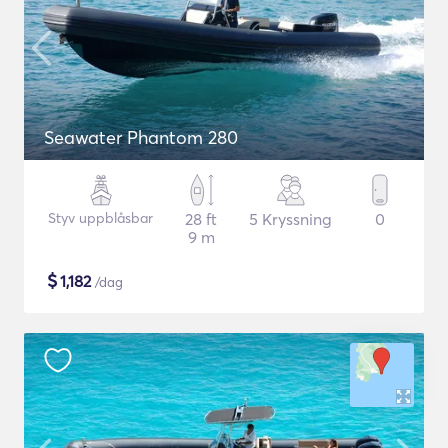
Seawater Phantom 280
Styv uppblåsbar
28 ft
5 Kryssning
0
9 m
$
1,182
/dag