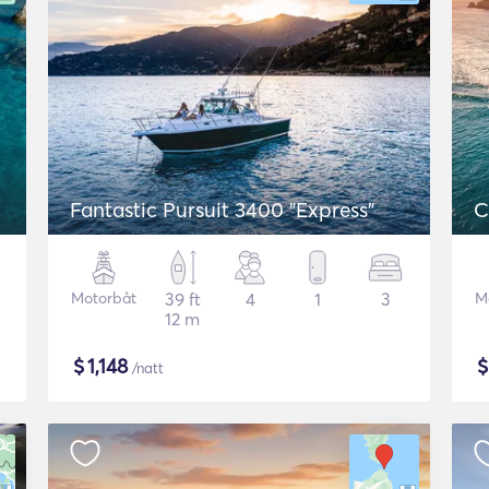
Fantastic Pursuit 3400 "Express"
C
Motorbåt
39 ft
4
1
3
M
12 m
$
1,148
/natt