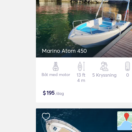
Marino Atom 450
Båt med motor
13 ft
5 Kryssning
0
4 m
$
195
/dag