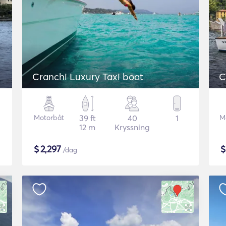
Cranchi Luxury Taxi boat
C
Motorbåt
39 ft
40
1
M
12 m
Kryssning
$
2,297
/dag