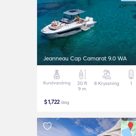
Jeanneau Cap Camarat 9.0 WA
Rundvandring
30 ft
8 Kryssning
1
9 m
$
1,722
/dag