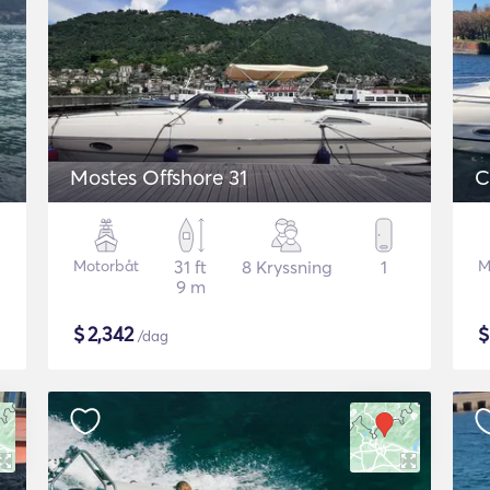
Mostes Offshore 31
C
Motorbåt
31 ft
8 Kryssning
1
M
9 m
$
2,342
/dag