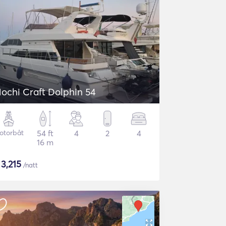
ochi Craft Dolphin 54
otorbåt
54 ft
4
2
4
16 m
$
3,215
/natt