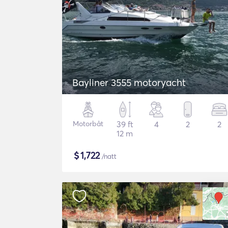
Bayliner 3555 motoryacht
Motorbåt
39 ft
4
2
2
12 m
$
1,722
/natt