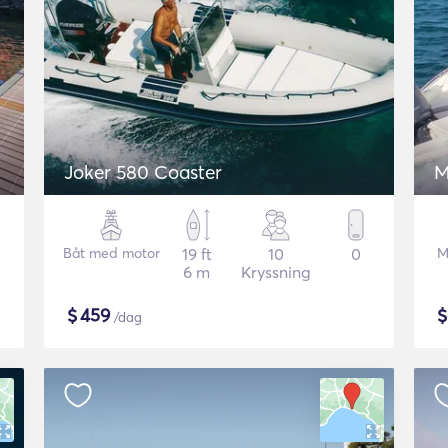
Joker 580 Coaster
M
Båt med motor
19 ft
10
0
M
6 m
Kryssning
$
459
/dag