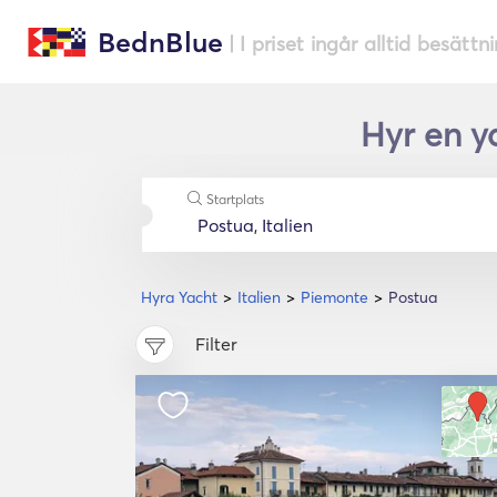
BednBlue
| I priset ingår alltid besättn
Hyr en y
Startplats
Hyra Yacht
Italien
Piemonte
Postua
Filter