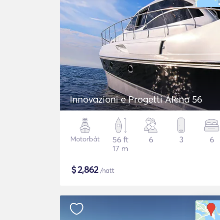
Innovazioni e Progetti Alena 56
Motorbåt
56 ft
6
3
6
17 m
$
2,862
/natt