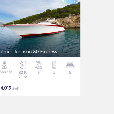
almer Johnson 80 Express
otorbåt
82 ft
8
3
5
25 m
$
4,019
/natt