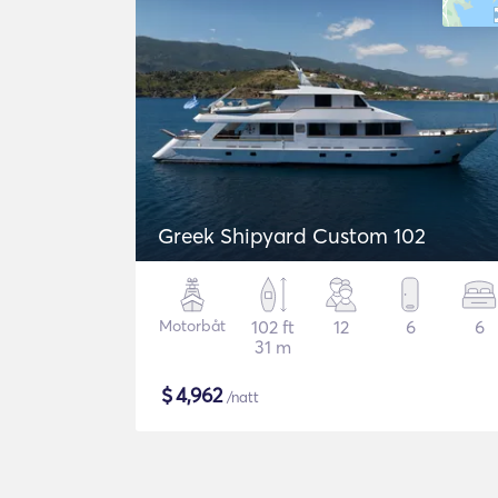
Greek Shipyard Custom 102
Motorbåt
102 ft
12
6
6
31 m
$
4,962
/natt