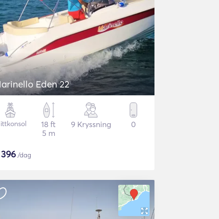
arinello Eden 22
ittkonsol
18 ft
9 Kryssning
0
5 m
$
396
/dag