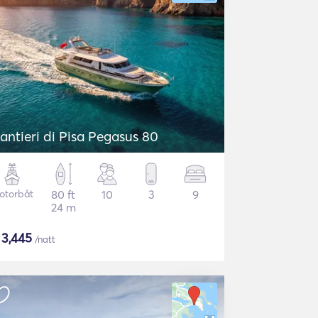
antieri di Pisa Pegasus 80
otorbåt
80 ft
10
3
9
24 m
$
3,445
/natt