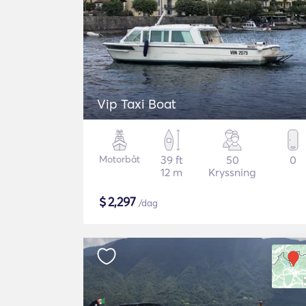
Vip Taxi Boat
Motorbåt
39 ft
50
0
12 m
Kryssning
$
2,297
/dag