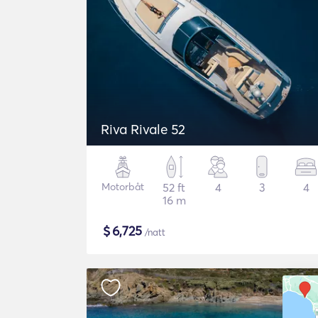
Riva Rivale 52
Motorbåt
52 ft
4
3
4
16 m
$
6,725
/natt