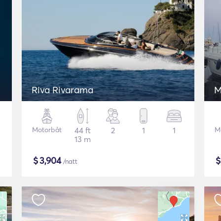
Riva Rivarama
M
Motorbåt
44 ft
2
1
1
M
13 m
$
3,904
/natt