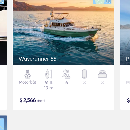
Waverunner 55
P
Motorbåt
61 ft
6
3
3
M
19 m
$
2,566
/natt