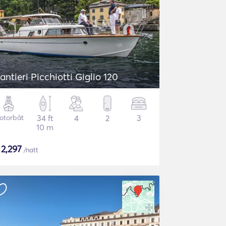
antieri Picchiotti Giglio 120
otorbåt
34 ft
4
2
3
10 m
$
2,297
/natt