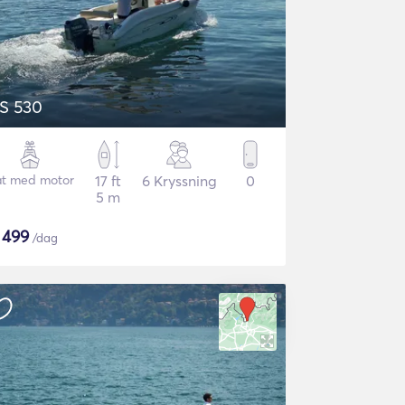
S 530
t med motor
17 ft
6 Kryssning
0
5 m
$
499
/dag