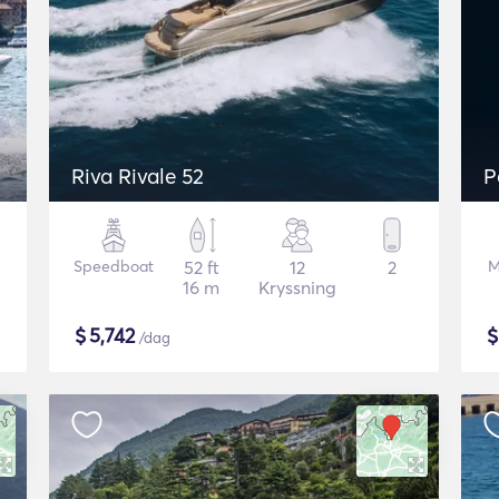
Riva Rivale 52
P
Speedboat
52 ft
12
2
M
16 m
Kryssning
$
5,742
/dag