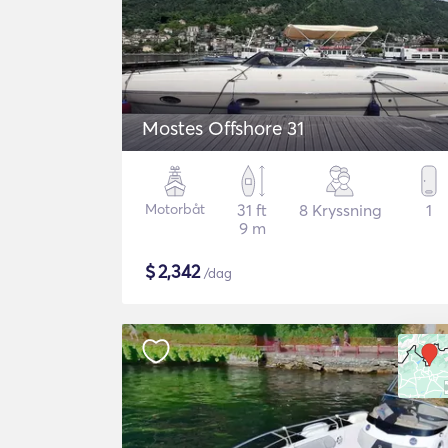
Mostes Offshore 31
Motorbåt
31 ft
8 Kryssning
1
9 m
$
2,342
/dag