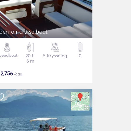
pen-air cruise boat
peedboat
20 ft
5 Kryssning
0
6 m
$
2,756
/dag