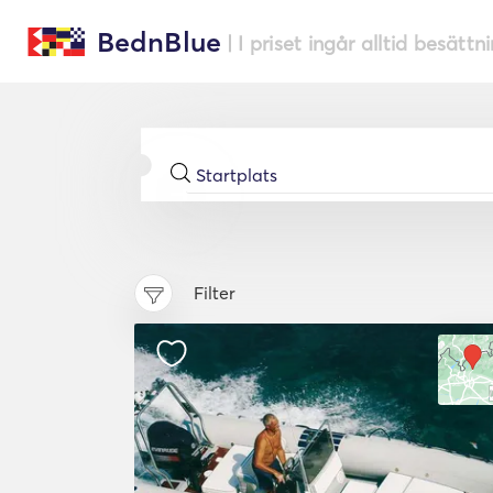
BednBlue
| I priset ingår alltid besättn
Filter