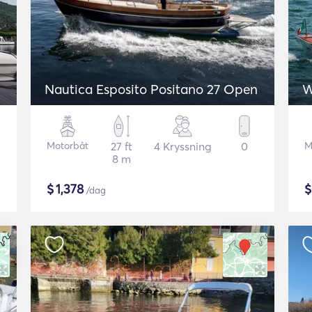
Nautica Esposito Positano 27 Open
W
Motorbåt
27 ft
4 Kryssning
0
M
8 m
$
1,378
/dag