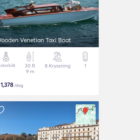
ooden Venetian Taxi Boat
otorbåt
30 ft
8 Kryssning
1
9 m
$
1,378
/dag