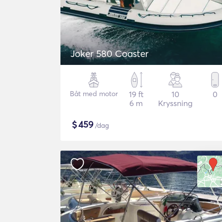
Joker 580 Coaster
Båt med motor
19 ft
10
0
6 m
Kryssning
$
459
/dag