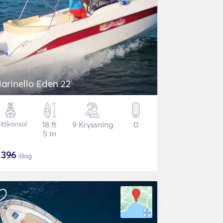
arinello Eden 22
ittkonsol
18 ft
9 Kryssning
0
5 m
$
396
/dag