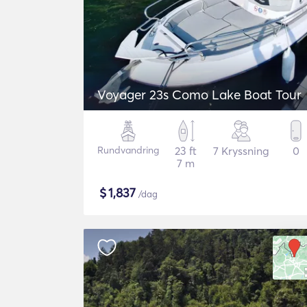
Voyager 23s Como Lake Boat Tour
Rundvandring
23 ft
7 Kryssning
0
7 m
$
1,837
/dag