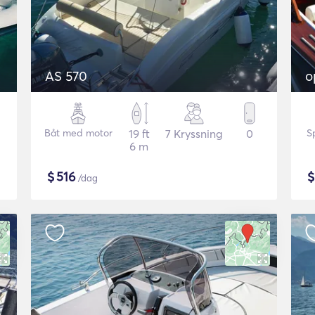
AS 570
o
Båt med motor
19 ft
7 Kryssning
0
S
6 m
$
516
/dag