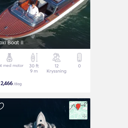
axi Boat II
t med motor
30 ft
12
0
9 m
Kryssning
$
2,466
/dag