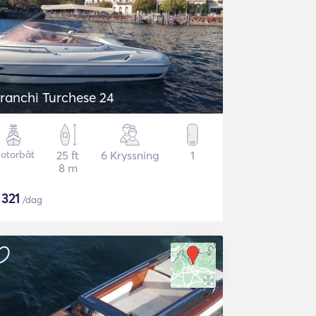
ranchi Turchese 24
otorbåt
25 ft
6 Kryssning
1
8 m
$
321
/dag