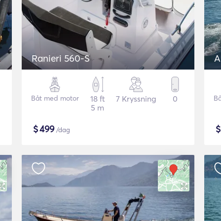
Ranieri 560-S
A
Båt med motor
18 ft
7 Kryssning
0
Bå
5 m
$
499
/dag