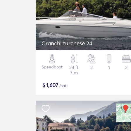
Cranchi turchese 24
Speedboat
24 ft
2
1
2
7 m
$
1,607
/natt