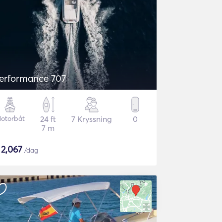
erformance 707
otorbåt
24 ft
7 Kryssning
0
7 m
$
2,067
/dag