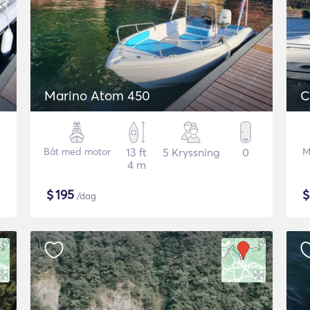
Marino Atom 450
C
Båt med motor
13 ft
5 Kryssning
0
M
4 m
$
195
/dag