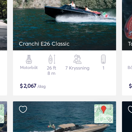
Cranchi E26 Classic
T
Motorbåt
26 ft
7 Kryssning
1
Bå
8 m
$
2,067
/dag