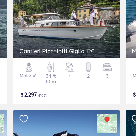
Cantieri Picchiotti Giglio 120
M
Motorbåt
34 ft
4
2
3
M
10 m
$
2,297
/natt