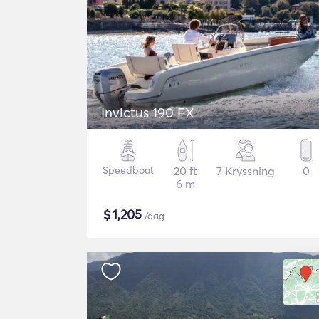
Invictus 190 FX
Speedboat
20 ft
7 Kryssning
0
6 m
$
1,205
/dag