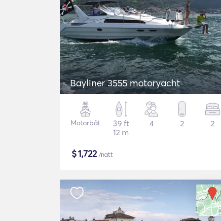
Bayliner 3555 motoryacht
Motorbåt
39 ft
4
2
2
12 m
$
1,722
/natt