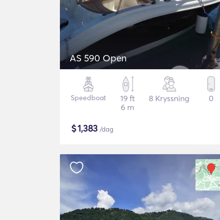
AS 590 Open
Speedboat
19 ft
8 Kryssning
0
6 m
$
1,383
/dag