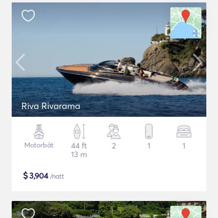
Riva Rivarama
Motorbåt
44 ft
2
1
1
13 m
$
3,904
/natt