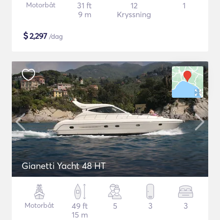
Motorbåt
31 ft
12
1
9 m
Kryssning
$
2,297
/dag
Gianetti Yacht 48 HT
Motorbåt
49 ft
5
3
3
15 m