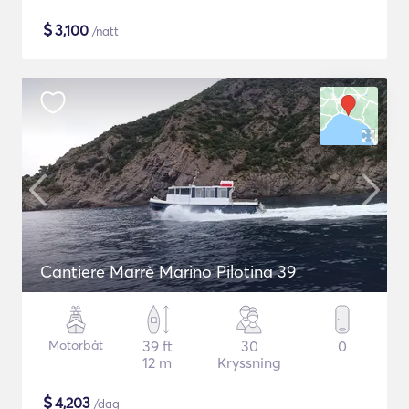
$
3,100
/natt
Cantiere Marrè Marino Pilotina 39
Motorbåt
39 ft
30
0
12 m
Kryssning
$
4,203
/dag