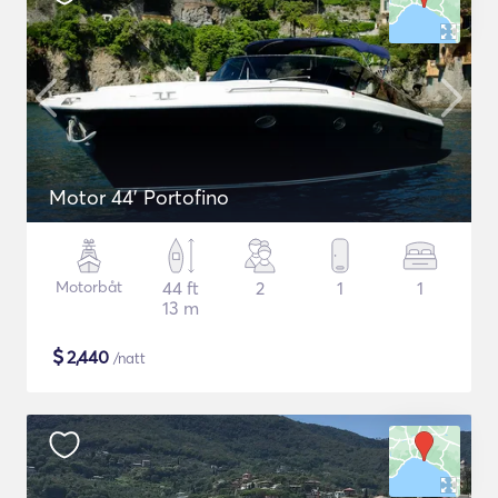
Motor 44' Portofino
Motorbåt
44 ft
2
1
1
13 m
$
2,440
/natt