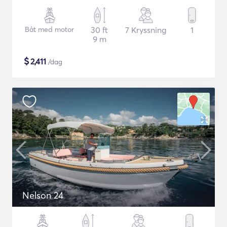
Båt med motor
30 ft
7 Kryssning
1
9 m
$
2,411
/dag
Nelson 24