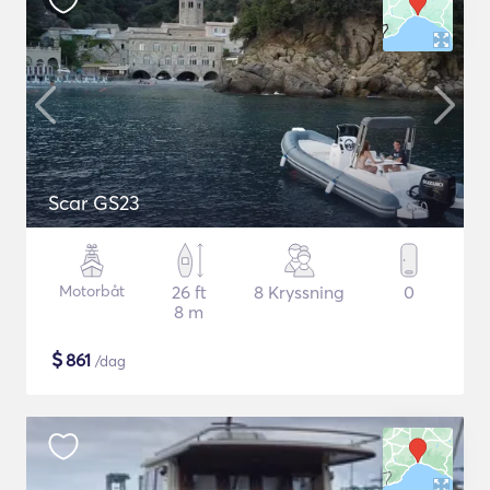
Scar GS23
Motorbåt
26 ft
8 Kryssning
0
8 m
$
861
/dag