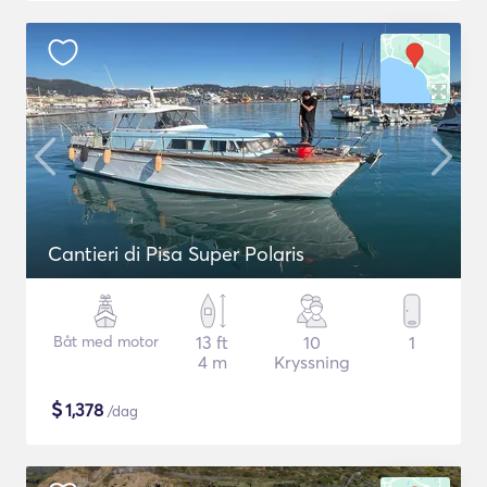
Cantieri di Pisa Super Polaris
Båt med motor
13 ft
10
1
4 m
Kryssning
$
1,378
/dag