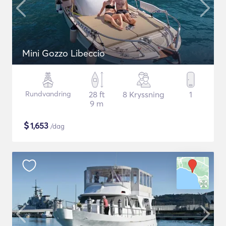
Mini Gozzo Libeccio
Rundvandring
28 ft
8 Kryssning
1
9 m
$
1,653
/dag