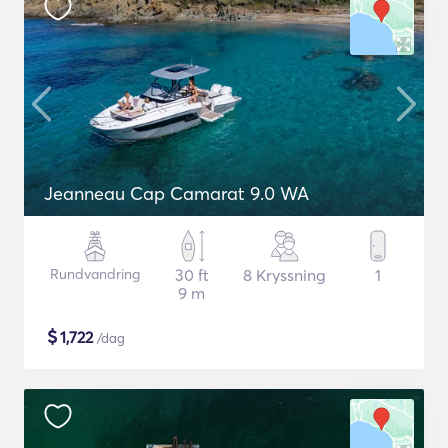
Jeanneau Cap Camarat 9.0 WA
Rundvandring
30 ft
8 Kryssning
1
9 m
$
1,722
/dag