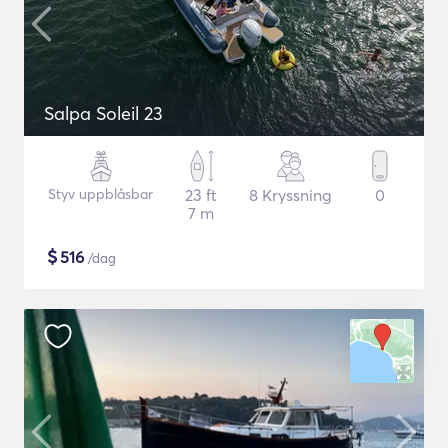
Salpa Soleil 23
Styv uppblåsbar
23 ft
8 Kryssning
0
7 m
$
516
/dag