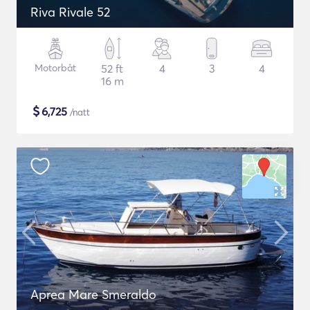
Riva Rivale 52
Motorbåt
52 ft
4
3
4
16 m
$
6,725
/natt
Aprea Mare Smeraldo