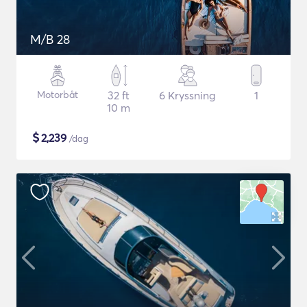
M/B 28
Motorbåt
32 ft
6 Kryssning
1
10 m
$
2,239
/dag