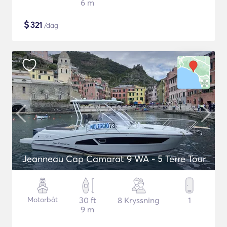
6 m
$
321
/dag
Jeanneau Cap Camarat 9 WA - 5 Terre Tour
Motorbåt
30 ft
8 Kryssning
1
9 m