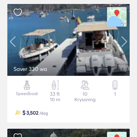
Saver 330 wa
Speedboat
33 ft
10
1
10 m
Kryssning
$
3,502
/dag