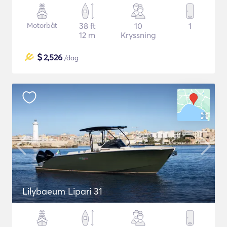
Motorbåt
38 ft
10
1
12 m
Kryssning
$
2,526
/dag
Lilybaeum Lipari 31