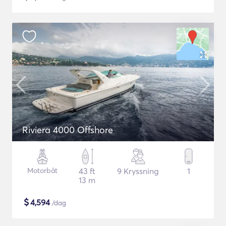
Riviera 4000 Offshore
Motorbåt
43 ft
9 Kryssning
1
13 m
$
4,594
/dag