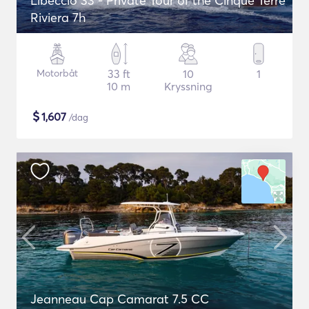
Libeccio 33 - Private Tour of the Cinque Terre
Riviera 7h
Motorbåt
33 ft
10
1
10 m
Kryssning
$
1,607
/dag
Jeanneau Cap Camarat 7.5 CC