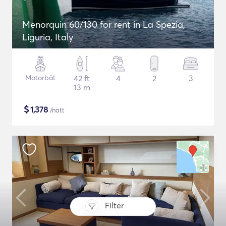
Menorquin 60/130 for rent in La Spezia,
Liguria, Italy
Motorbåt
42 ft
4
2
3
13 m
$
1,378
/natt
Filter