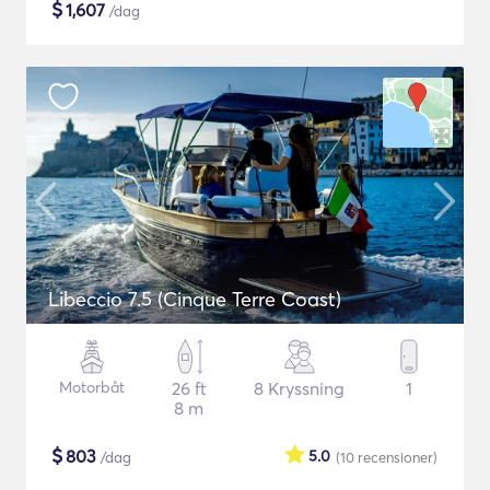
$
1,607
/dag
Libeccio 7.5 (Cinque Terre Coast)
Motorbåt
26 ft
8 Kryssning
1
8 m
$
803
5.0
/dag
(10
recensioner
)