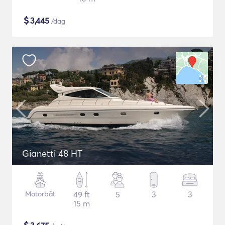
$
3,445
/dag
Gianetti 48 HT
Motorbåt
49 ft
5
3
3
15 m