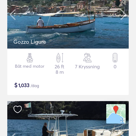
Gozzo Ligure
Båt med motor
26 ft
7 Kryssning
0
8 m
$
1,033
/dag