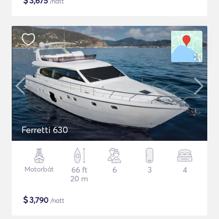
$
3,675
/natt
Ferretti 630
Motorbåt
66 ft
6
3
4
20 m
$
3,790
/natt