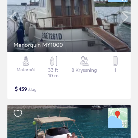
Menorquin MY1000
Motorbåt
33 ft
8 Kryssning
1
10 m
$
459
/dag