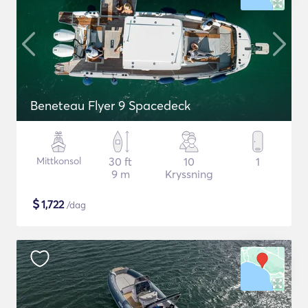
Beneteau Flyer 9 Spacedeck
Mittkonsol
30 ft
10
1
9 m
Kryssning
$
1,722
/dag