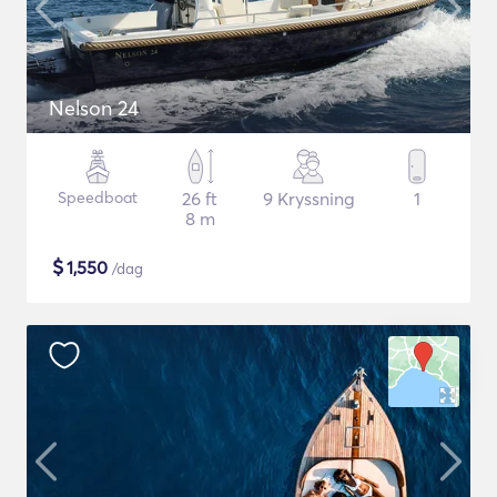
Nelson 24
Speedboat
26 ft
9 Kryssning
1
8 m
$
1,550
/dag