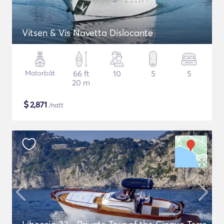
Vitsen & Vis Navetta Dislocante
Motorbåt
66 ft
10
5
5
20 m
$
2,871
/natt