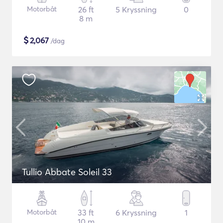
Motorbåt
26 ft
5 Kryssning
0
8 m
$
2,067
/dag
Tullio Abbate Soleil 33
Motorbåt
33 ft
6 Kryssning
1
10 m