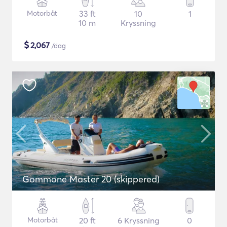
Motorbåt
33 ft
10
1
10 m
Kryssning
$
2,067
/dag
Gommone Master 20 (skippered)
Motorbåt
20 ft
6 Kryssning
0