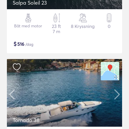
Salpa Soleil 23
Båt med motor
23 ft
8 Kryssning
0
7 m
$
516
/dag
Tornado 38