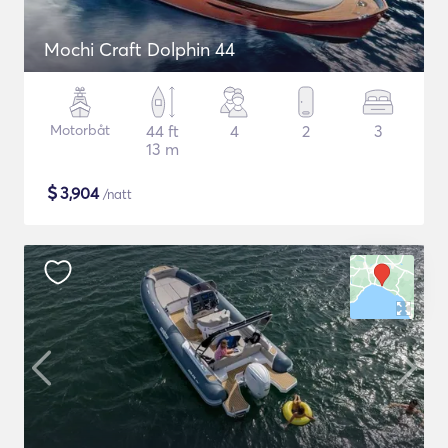
Mochi Craft Dolphin 44
Motorbåt
44 ft
4
2
3
13 m
$
3,904
/natt