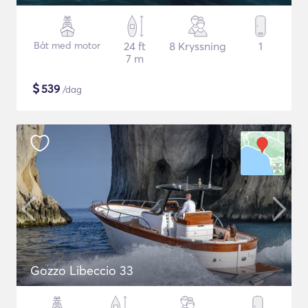
Båt med motor
24 ft
8 Kryssning
1
7 m
$
539
/dag
Gozzo Libeccio 33