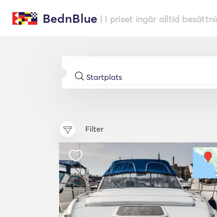
BednBlue
| I priset ingår alltid besättn
Filter