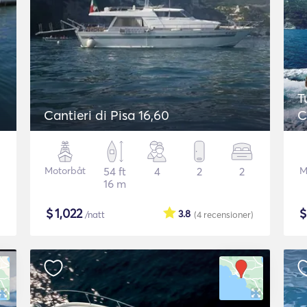
T
Cantieri di Pisa 16,60
C
Motorbåt
54 ft
4
2
2
M
16 m
$
1,022
3.8
/natt
(4
recensioner
)