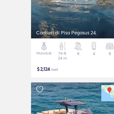
Cantieri di Pisa Pegasus 24
Motorbåt
79 ft
8
4
8
24 m
$
2,124
/natt