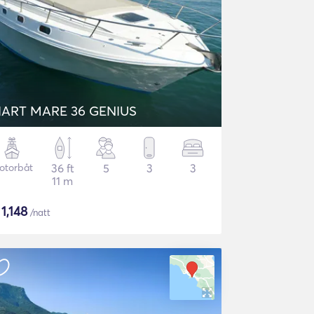
FIART MARE 36 GENIUS
otorbåt
36 ft
5
3
3
11 m
$
1,148
/natt