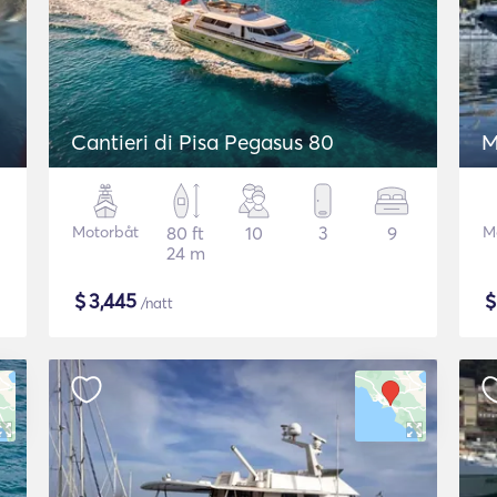
Cantieri di Pisa Pegasus 80
M
Motorbåt
80 ft
10
3
9
M
24 m
$
3,445
/natt