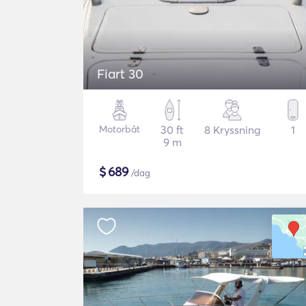
Fiart 30
Motorbåt
30 ft
8 Kryssning
1
9 m
$
689
/dag