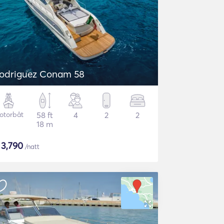
odriguez Conam 58
otorbåt
58 ft
4
2
2
18 m
$
3,790
/natt