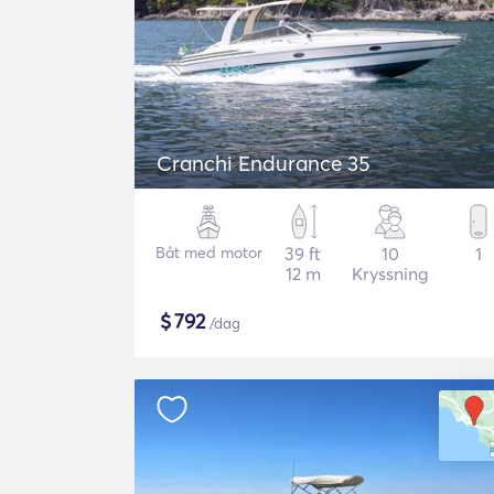
Cranchi Endurance 35
Båt med motor
39 ft
10
1
12 m
Kryssning
$
792
/dag