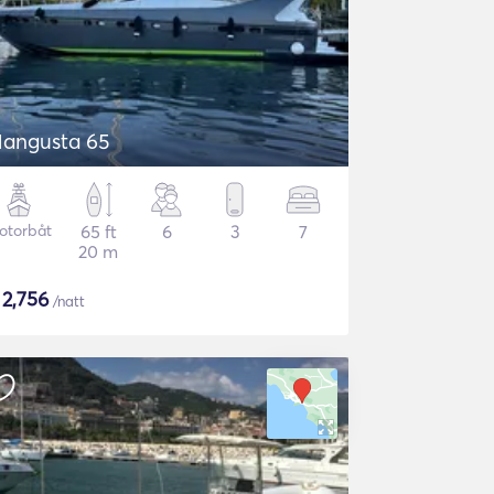
angusta 65
otorbåt
65 ft
6
3
7
20 m
$
2,756
/natt