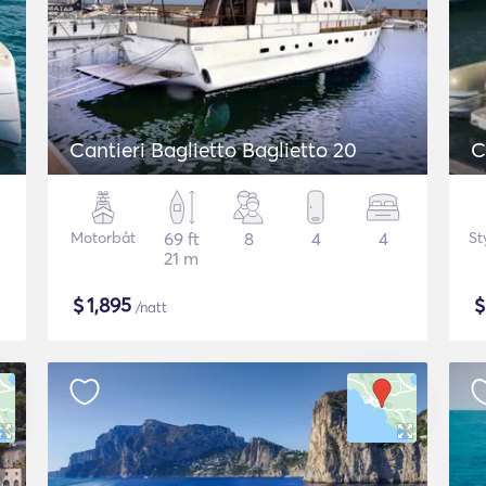
Cantieri Baglietto Baglietto 20
C
Motorbåt
69 ft
8
4
4
St
21 m
$
1,895
/natt