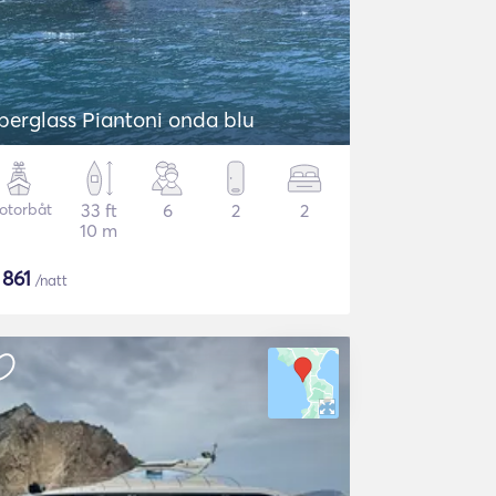
iberglass Piantoni onda blu
otorbåt
33 ft
6
2
2
10 m
$
861
/natt