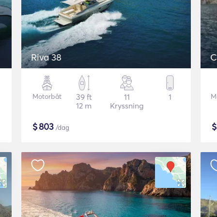
Riva 38
C
Motorbåt
39 ft
11
1
M
12 m
Kryssning
$
803
/dag