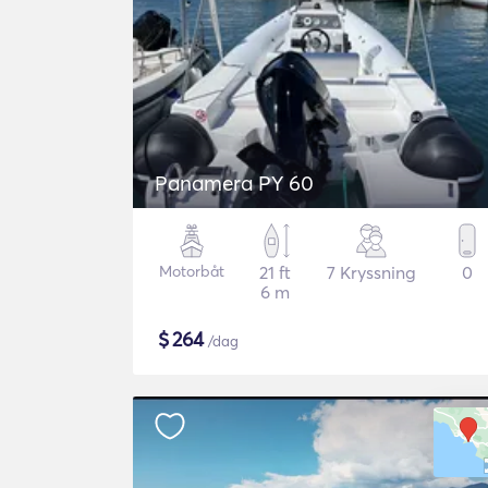
Panamera PY 60
Motorbåt
21 ft
7 Kryssning
0
6 m
$
264
/dag