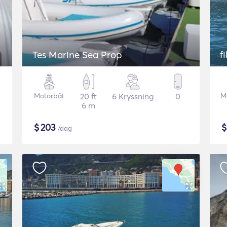
Tes Marine Sea Prop
f
Motorbåt
20 ft
6 Kryssning
0
M
6 m
$
203
/dag