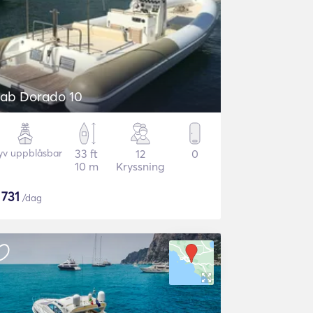
ab Dorado 10
yv uppblåsbar
33 ft
12
0
10 m
Kryssning
$
731
/dag