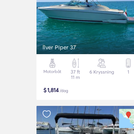
Ilver Piper 37
Motorbåt
37 ft
6 Kryssning
1
11 m
$
1,814
/dag