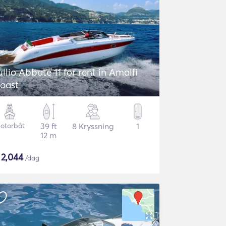
ullio Abbate 11 for rent in Amalfi
oast
otorbåt
39 ft
8 Kryssning
1
12 m
$
2,044
/dag