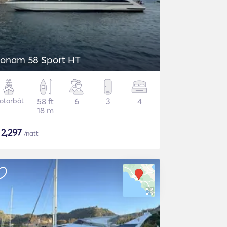
onam 58 Sport HT
otorbåt
58 ft
6
3
4
18 m
$
2,297
/natt