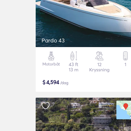
Pardo 43
Motorbåt
43 ft
12
1
13 m
Kryssning
$
4,594
/dag