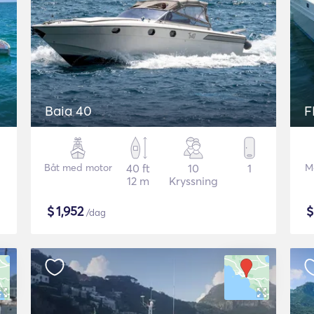
Baia 40
Båt med motor
40 ft
10
1
M
12 m
Kryssning
$
1,952
/dag