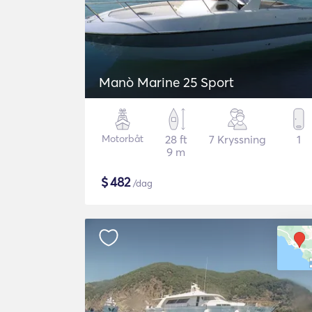
Manò Marine 25 Sport
Motorbåt
28 ft
7 Kryssning
1
9 m
$
482
/dag