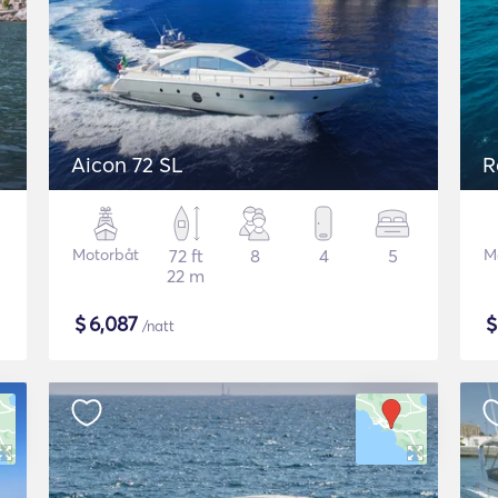
Aicon 72 SL
R
Motorbåt
72 ft
8
4
5
M
22 m
$
6,087
/natt