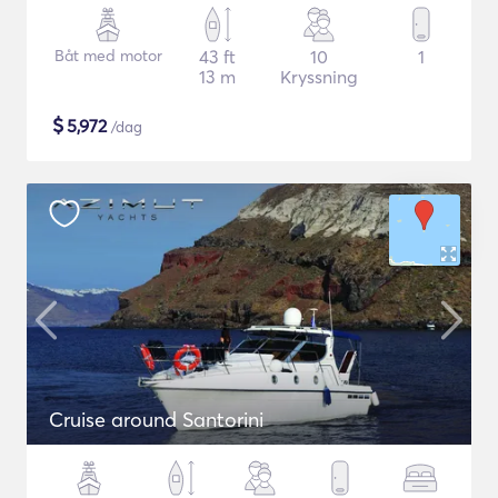
Båt med motor
43 ft
10
1
13 m
Kryssning
$
5,972
/dag
Cruise around Santorini