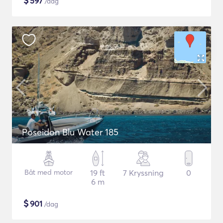
$
597
/dag
Poseidon Blu Water 185
Båt med motor
19 ft
7 Kryssning
0
6 m
$
901
/dag