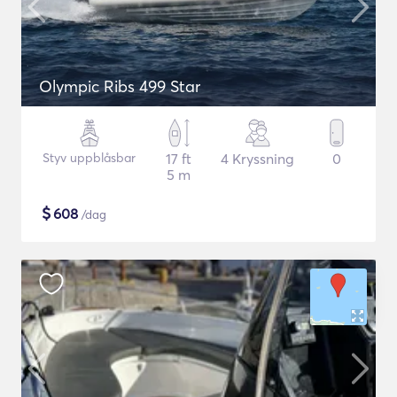
Olympic Ribs 499 Star
Styv uppblåsbar
17 ft
4 Kryssning
0
5 m
$
608
/dag