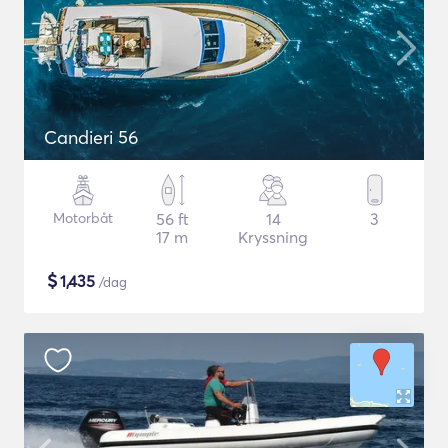
Candieri 56
Motorbåt
56 ft
14
3
17 m
Kryssning
$
1,435
/dag