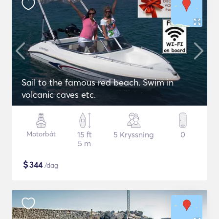
Sail to the famous red beach. Swim in
volcanic caves etc.
Motorbåt
15 ft
5 Kryssning
0
5 m
$
344
/dag