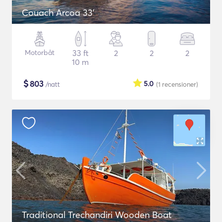
Couach Arcoa 33'
Motorbåt
33 ft
2
2
2
10 m
$
803
5.0
/natt
(1
recensioner
)
Traditional Trechandiri Wooden Boat