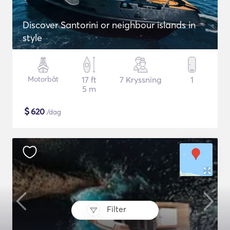
Discover Santorini or neighbour islands in
style
Motorbåt
17 ft
7 Kryssning
1
5 m
$
620
/dag
Filter