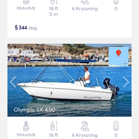
Motorbåt
18 ft
6 Kryssning
0
5 m
$
344
/dag
Olympic SX 4,90
Motorbåt
16 ft
6 Kryssning
0