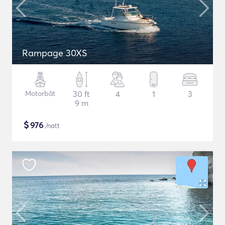
Rampage 30XS
Motorbåt
30 ft
4
1
3
9 m
$
976
/natt