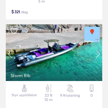
5 m
$
321
/dag
Storm Rib
Styv uppblåsbar
33 ft
9 Kryssning
0
10 m