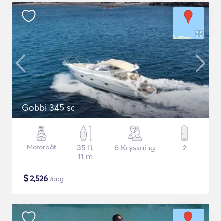
Gobbi 345 sc
Motorbåt
35 ft
6 Kryssning
2
11 m
$
2,526
/dag