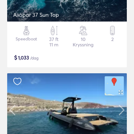
Axopar 37 Sun Top
Speedboat
37 ft
10
2
11 m
Kryssning
$
1,033
/dag