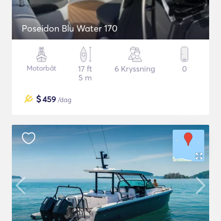
Poseidon Blu Water 170
Motorbåt
17 ft
6 Kryssning
0
5 m
$
459
/dag