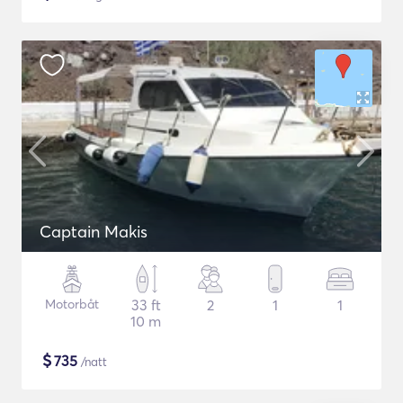
Captain Makis
Motorbåt
33 ft
2
1
1
10 m
$
735
/natt