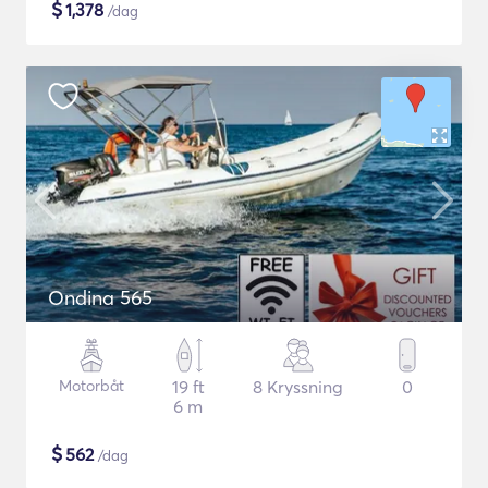
$
1,378
/dag
Ondina 565
Motorbåt
19 ft
8 Kryssning
0
6 m
$
562
/dag