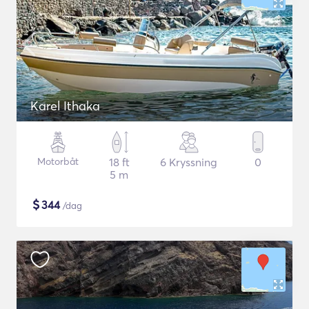
Karel Ithaka
Motorbåt
18 ft
6 Kryssning
0
5 m
$
344
/dag