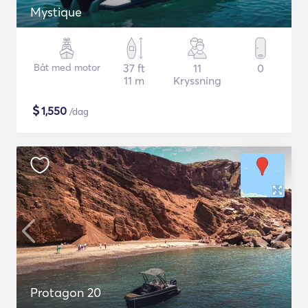
Mystique
Båt med motor
37 ft
11
0
11 m
Kryssning
$
1,550
/dag
Protagon 20