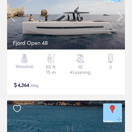
Fjord Open 48
Motorbåt
50 ft
10
2
15 m
Kryssning
$
4,364
/dag