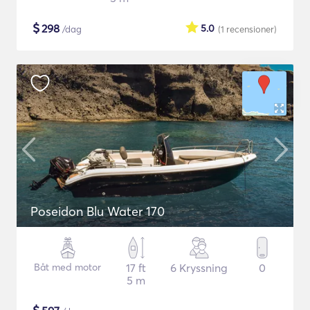
$
298
5.0
/dag
(1
recensioner
)
Poseidon Blu Water 170
Båt med motor
17 ft
6 Kryssning
0
5 m