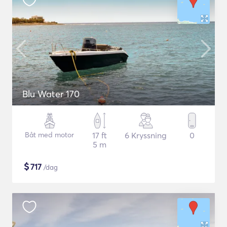
Blu Water 170
Båt med motor
17 ft
6 Kryssning
0
5 m
$
717
/dag