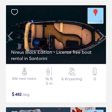
Nireus Black Edition - License free boat
rental in Santorini
Båt med motor
16 ft
6 Kryssning
0
5 m
$
482
/dag