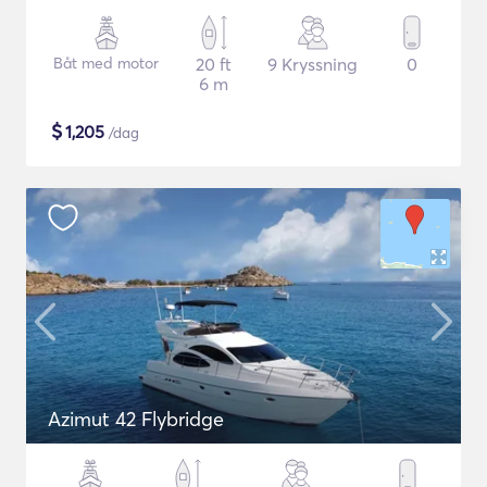
Båt med motor
20 ft
9 Kryssning
0
6 m
$
1,205
/dag
Azimut 42 Flybridge