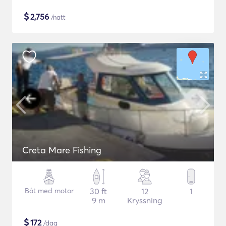
$
2,756
/natt
Creta Mare Fishing
Båt med motor
30 ft
12
1
9 m
Kryssning
$
172
/dag