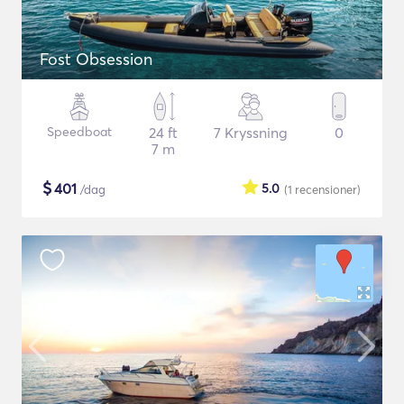
Fost Obsession
Speedboat
24 ft
7 Kryssning
0
7 m
$
401
5.0
/dag
(1
recensioner
)