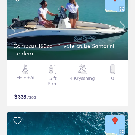
Compass 150cc - Private cruise Santorini
Caldera
Motorbåt
15 ft
4 Kryssning
0
5 m
$
333
/dag