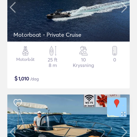
Motorboat - Private Cruise
Motorbåt
25 ft
10
0
8 m
Kryssning
$
1,010
/dag