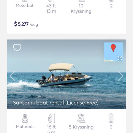
Motorbåt
43 ft
10
2
13 m
Kryssning
$
5,277
/dag
Santorini boat rental (License Free)
Motorbåt
16 ft
5 Kryssning
0
5 m