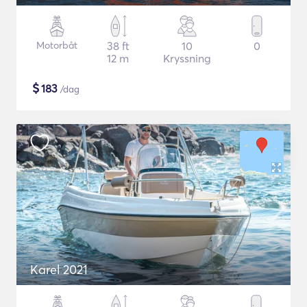
Motorbåt
38 ft
10
0
12 m
Kryssning
$
183
/dag
Karel 2021