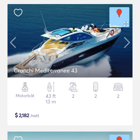
Cranchi Mediterranee 43
Motorbåt
43 ft
2
2
2
13 m
$
2,182
/natt