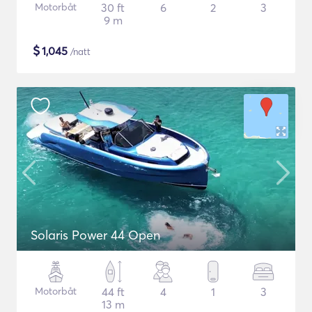
Motorbåt
30 ft
6
2
3
9 m
$
1,045
/natt
Solaris Power 44 Open
Motorbåt
44 ft
4
1
3
13 m