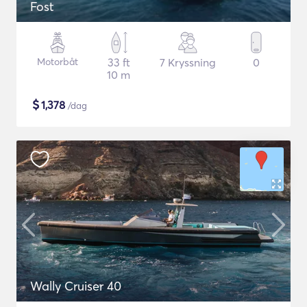
Fost
Motorbåt
33 ft
7 Kryssning
0
10 m
$
1,378
/dag
Wally Cruiser 40