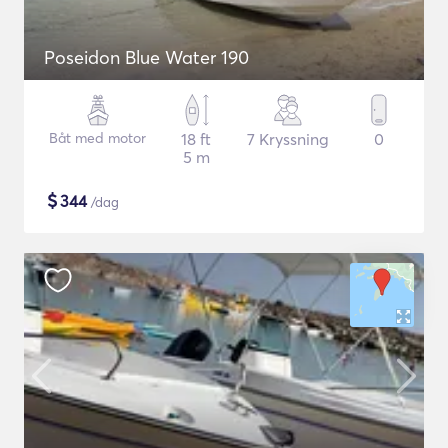
Poseidon Blue Water 190
Båt med motor
18 ft
7 Kryssning
0
5 m
$
344
/dag