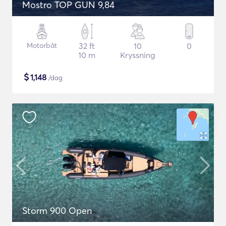
Mostro TOP GUN 9,84
Motorbåt
32 ft
10
0
10 m
Kryssning
$
1,148
/dag
Storm 900 Open