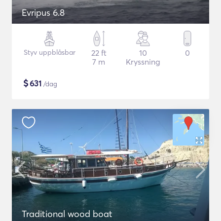
Evripus 6.8
Styv uppblåsbar
22 ft
10
0
7 m
Kryssning
$
631
/dag
Traditional wood boat