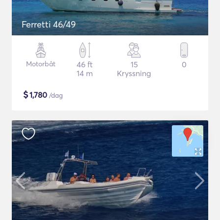
Ferretti 46/49
Motorbåt
46 ft
15
0
14 m
Kryssning
$
1,780
/dag