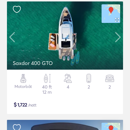
Saxdor 400 GTO
Motorbåt
40 ft
4
2
2
12 m
$
1,722
/natt