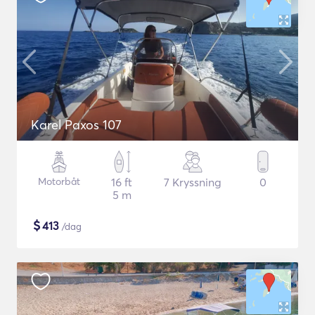
Karel Paxos 107
Motorbåt
16 ft
7 Kryssning
0
5 m
$
413
/dag