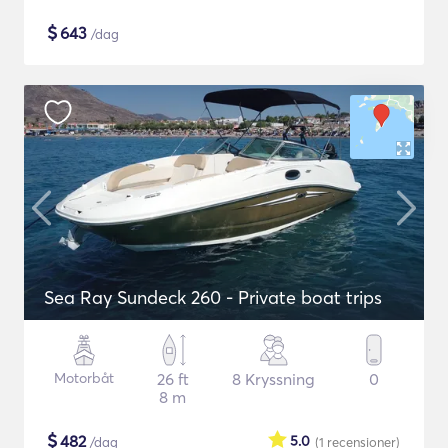
$
643
/dag
Sea Ray Sundeck 260 - Private boat trips
Motorbåt
26 ft
8 Kryssning
0
8 m
$
482
5.0
/dag
(1
recensioner
)