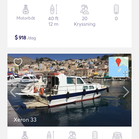
Motorbåt
40 ft
20
0
12 m
Kryssning
$
918
/dag
Xeron 33