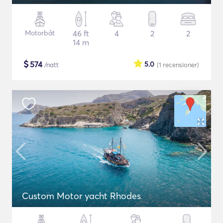
Motorbåt
46 ft
4
2
2
14 m
$
574
5.0
/natt
(1
recensioner
)
Custom Motor yacht Rhodes