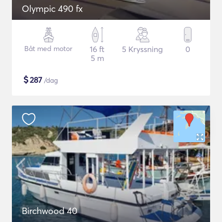
Olympic 490 fx
Båt med motor
16 ft
5 Kryssning
0
5 m
$
287
/dag
Birchwood 40