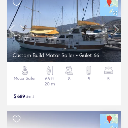
Custom Build Motor Sailer - Gulet 66
Motor Sailer
66 ft
8
5
5
20 m
$
689
/natt