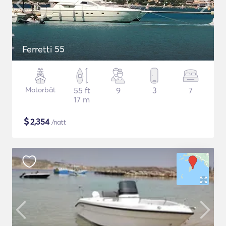
Ferretti 55
Motorbåt
55 ft
9
3
7
17 m
$
2,354
/natt