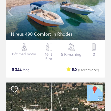
Nireus 490 Comfort in Rhodes
Båt med motor
16 ft
5 Kryssning
0
5 m
$
344
5.0
/dag
(1
recensioner
)