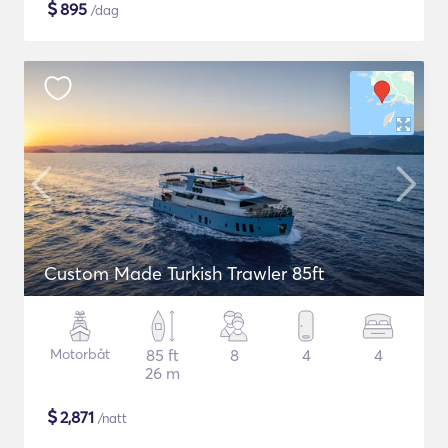
$
895
/dag
Custom Made Turkish Trawler 85ft
Motorbåt
85 ft
8
4
4
26 m
$
2,871
/natt