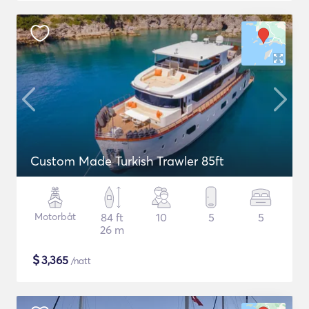
Custom Made Turkish Trawler 85ft
Motorbåt
84 ft
10
5
5
26 m
$
3,365
/natt