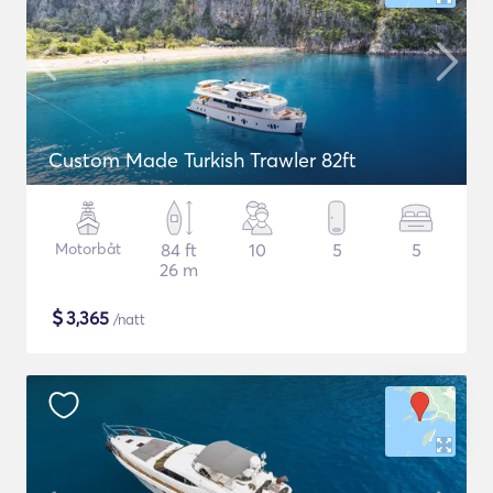
Custom Made Turkish Trawler 82ft
Motorbåt
84 ft
10
5
5
26 m
$
3,365
/natt