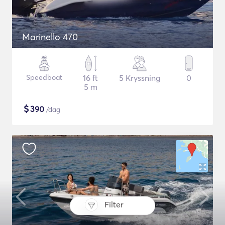
Marinello 470
Speedboat
16 ft
5 Kryssning
0
5 m
$
390
/dag
Filter