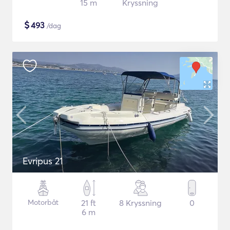
15 m
Kryssning
$
493
/dag
Evripus 21
Motorbåt
21 ft
8 Kryssning
0
6 m