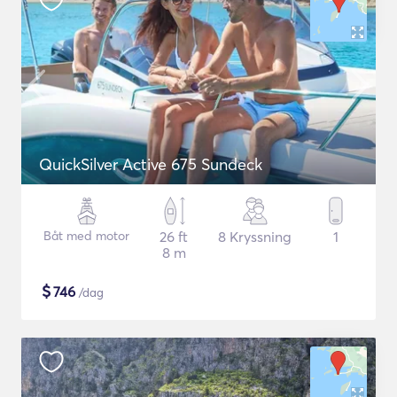
QuickSilver Active 675 Sundeck
Båt med motor
26 ft
8 Kryssning
1
8 m
$
746
/dag