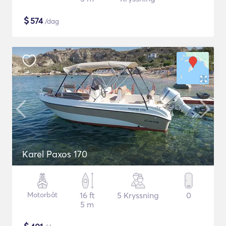
$
574
/dag
Karel Paxos 170
Motorbåt
16 ft
5 Kryssning
0
5 m