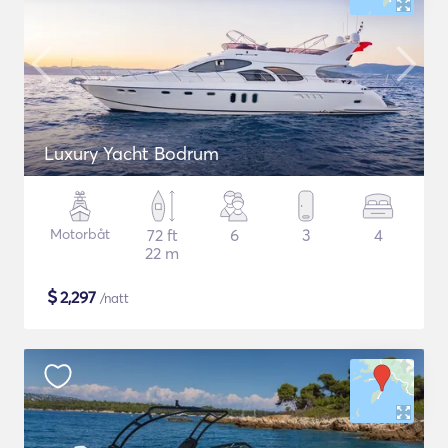
Luxury Yacht Bodrum
Motorbåt
72 ft
6
3
4
22 m
$
2,297
/natt