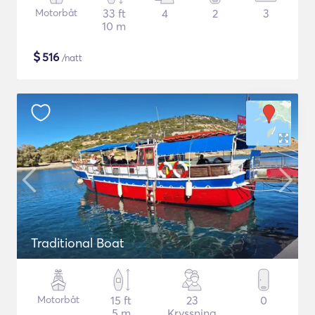
Motorbåt
33 ft
4
2
3
10 m
$
516
/natt
Traditional Boat
Motorbåt
15 ft
23
0
5 m
Kryssning