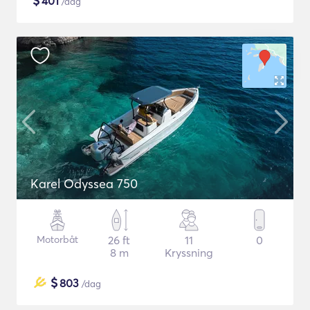
$
401
/dag
Karel Odyssea 750
Motorbåt
26 ft
11
0
8 m
Kryssning
$
803
/dag