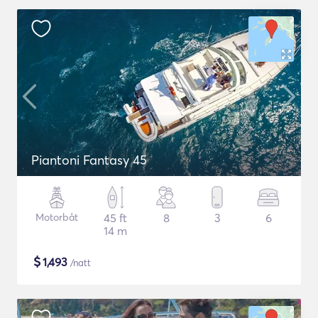
Piantoni Fantasy 45
Motorbåt
45 ft
8
3
6
14 m
$
1,493
/natt