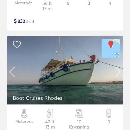
Motorbåt
56 ft
5
3
4
17 m
$
832
/natt
Boat Cruises Rhodes
Motorbåt
42 ft
10
0
13 m
Kryssning