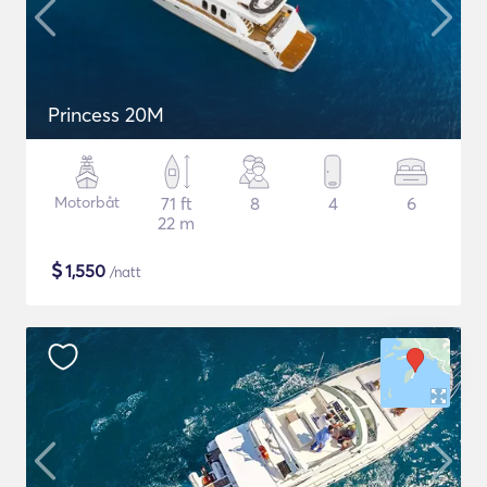
Princess 20M
Motorbåt
71 ft
8
4
6
22 m
$
1,550
/natt