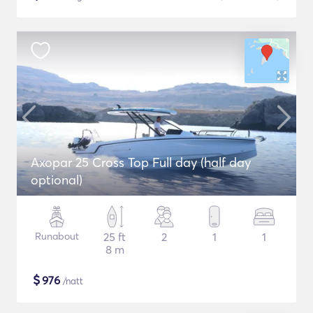
Axopar 25 Cross Top Full day (half day
optional)
Runabout
25 ft
2
1
1
8 m
$
976
/natt