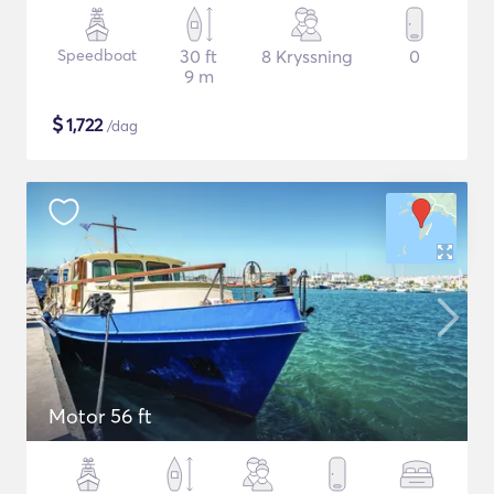
Speedboat
30 ft
8 Kryssning
0
9 m
$
1,722
/dag
Motor 56 ft