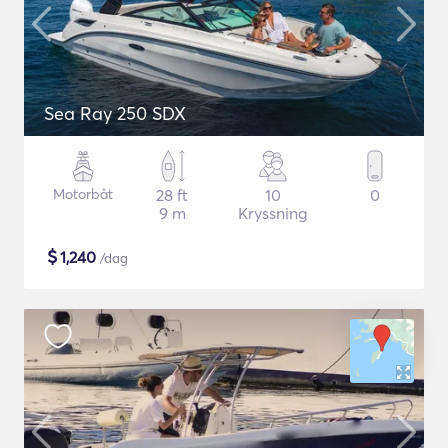
Sea Ray 250 SDX
Motorbåt
28 ft
10
0
9 m
Kryssning
$
1,240
/dag