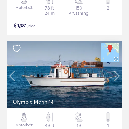
Motorbåt
78 ft
150
2
24 m
Kryssning
$
1,981
/dag
Olympic Marin 14
Motorbåt
49 ft
49
1