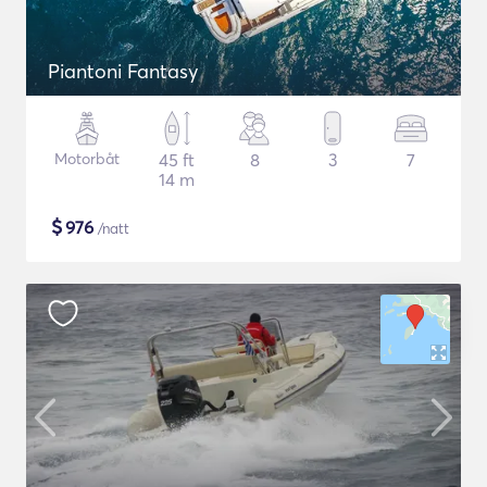
Piantoni Fantasy
Motorbåt
45 ft
8
3
7
14 m
$
976
/natt