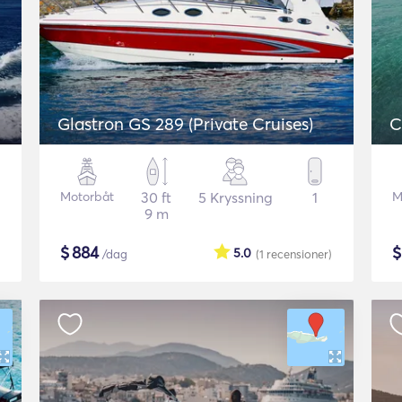
Glastron GS 289 (Private Cruises)
C
Motorbåt
30 ft
5 Kryssning
1
M
9 m
$
884
5.0
/dag
(1
recensioner
)