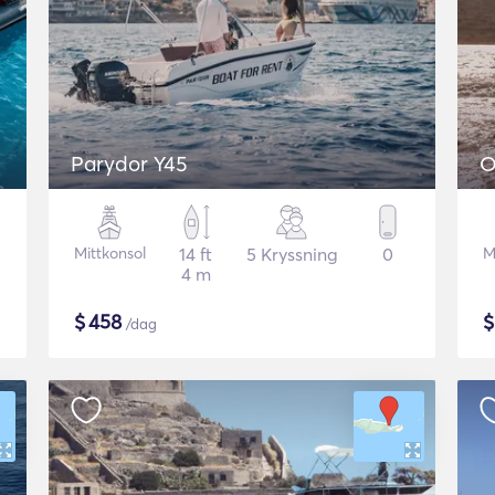
Parydor Y45
O
Mittkonsol
14 ft
5 Kryssning
0
M
4 m
$
458
/dag