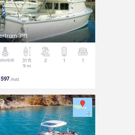
ertram 31ft
otorbåt
31 ft
2
1
1
9 m
$
597
/natt