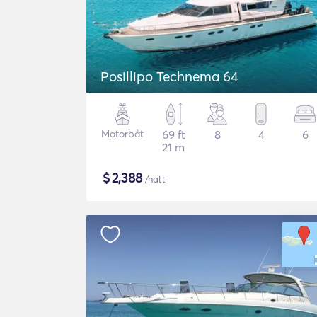
Posillipo Technema 64
Motorbåt
69 ft
8
4
6
21 m
$
2,388
/natt