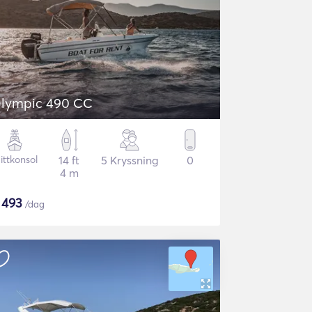
lympic 490 CC
ittkonsol
14 ft
5 Kryssning
0
4 m
$
493
/dag