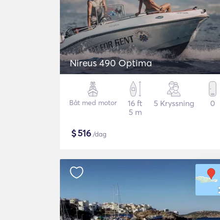
Nireus 490 Optima
Båt med motor
16 ft
5 Kryssning
0
5 m
$
516
/dag