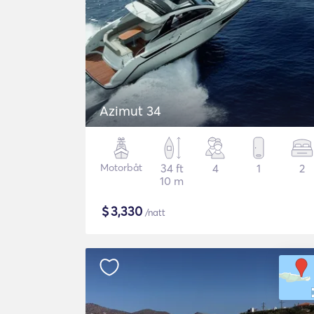
Azimut 34
Motorbåt
34 ft
4
1
2
10 m
$
3,330
/natt