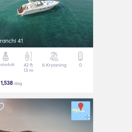
ranchi 41
otorbåt
42 ft
6 Kryssning
0
13 m
$
1,538
/dag