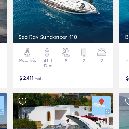
Sea Ray Sundancer 410
B
Motorbåt
41 ft
8
2
2
M
12 m
$
2,411
/natt