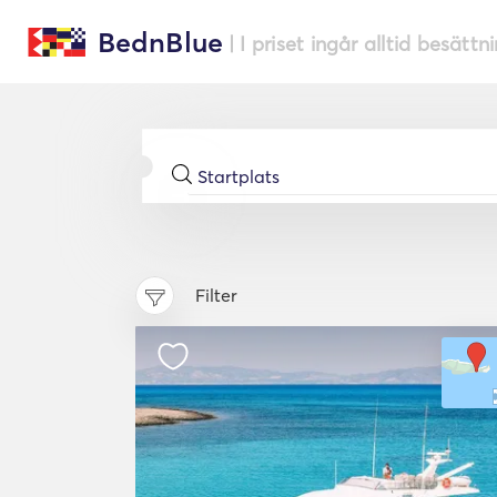
BednBlue
| I priset ingår alltid besättn
Filter