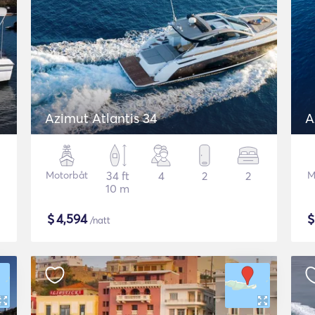
Azimut Atlantis 34
A
Motorbåt
34 ft
4
2
2
M
10 m
$
4,594
/natt