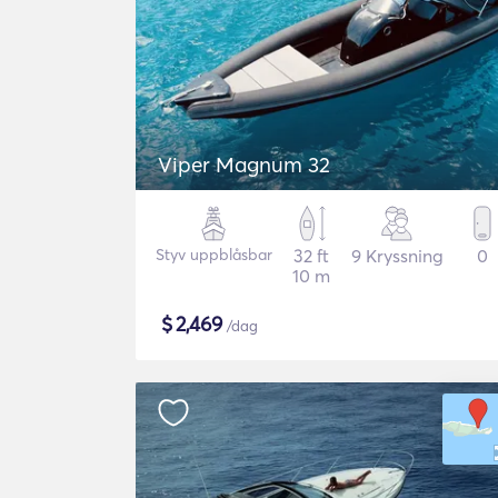
Viper Magnum 32
Styv uppblåsbar
32 ft
9 Kryssning
0
10 m
$
2,469
/dag