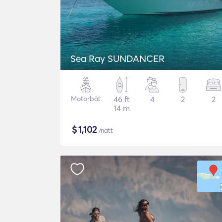
Sea Ray SUNDANCER
Motorbåt
46 ft
4
2
2
14 m
$
1,102
/natt