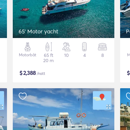
65' Motor yacht
P
Motorbåt
65 ft
10
4
8
M
20 m
$
2,388
/natt