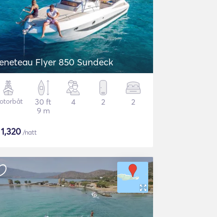
eneteau Flyer 850 Sundeck
otorbåt
30 ft
4
2
2
9 m
$
1,320
/natt