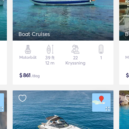
Boat Cruises
B
Motorbåt
39 ft
22
1
M
12 m
Kryssning
$
861
/dag