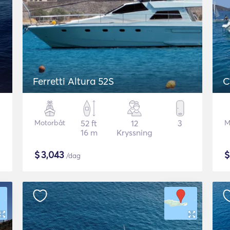
Ferretti Altura 52S
C
Motorbåt
52 ft
12
3
M
16 m
Kryssning
$
3,043
/dag