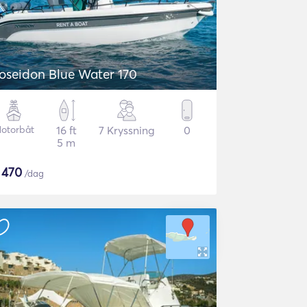
oseidon Blue Water 170
otorbåt
16 ft
7 Kryssning
0
5 m
$
470
/dag