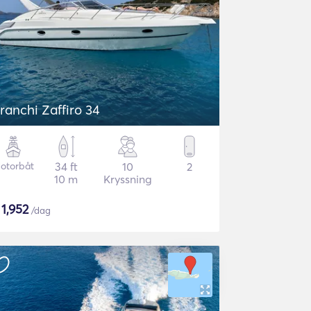
ranchi Zaffiro 34
otorbåt
34 ft
10
2
10 m
Kryssning
$
1,952
/dag