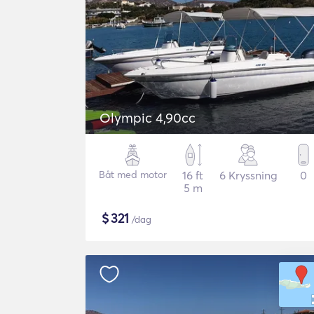
Olympic 4,90cc
Båt med motor
16 ft
6 Kryssning
0
5 m
$
321
/dag