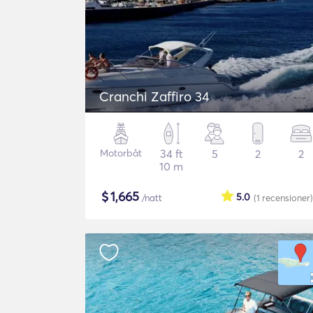
Cranchi Zaffiro 34
Motorbåt
34 ft
5
2
2
10 m
$
1,665
5.0
/natt
(1
recensioner
)