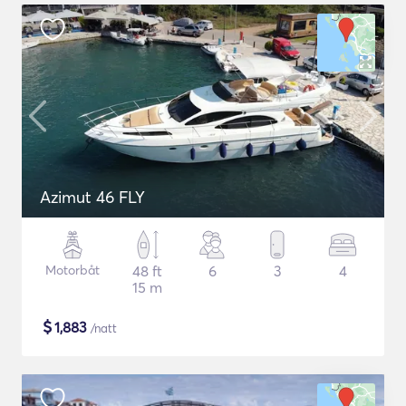
Azimut 46 FLY
Motorbåt
48 ft
6
3
4
15 m
$
1,883
/natt