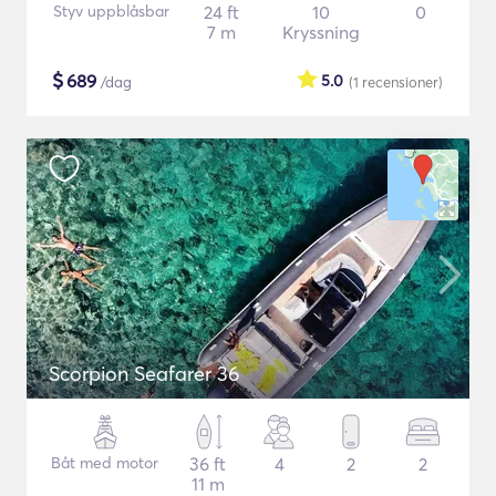
Styv uppblåsbar
24 ft
10
0
7 m
Kryssning
$
689
5.0
/dag
(1
recensioner
)
Scorpion Seafarer 36
Båt med motor
36 ft
4
2
2
11 m