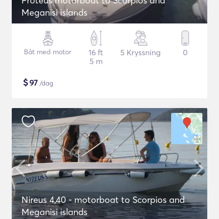
Proteus motorboat to Scorpios and
Meganisi islands
Båt med motor
16 ft
5 Kryssning
0
5 m
$
97
/dag
Nireus 4,40 - motorboat to Scorpios and
Meganisi islands