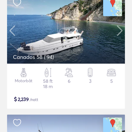
Canados 58 ('94)
Motorbåt
58 ft
6
3
5
18 m
$
2,239
/natt