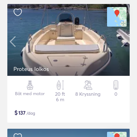
Proteus Iolkos
Båt med motor
20 ft
8 Kryssning
0
6 m
$
137
/dag