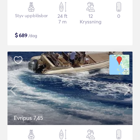
Styv uppblåsbar
24 ft
12
0
7 m
Kryssning
$
689
/dag
Evripus 7,45