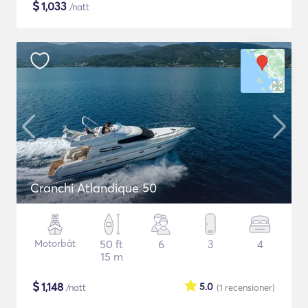
$
1,033
/natt
Cranchi Atlandique 50
Motorbåt
50 ft
6
3
4
15 m
$
1,148
5.0
/natt
(1
recensioner
)