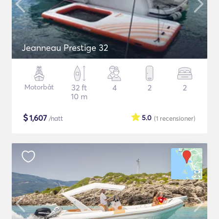
Jeanneau Prestige 32
Motorbåt
32 ft
4
2
2
10 m
$
1,607
5.0
/natt
(1
recensioner
)