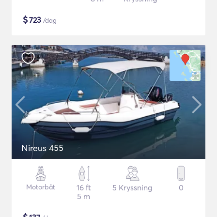
$
723
/dag
Nireus 455
Motorbåt
16 ft
5 Kryssning
0
5 m