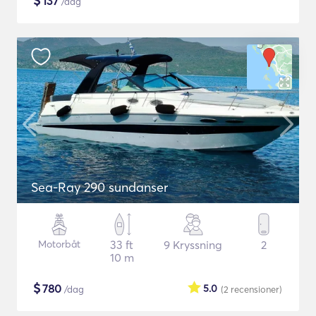
$
137
/dag
Sea-Ray 290 sundanser
Motorbåt
33 ft
9 Kryssning
2
10 m
$
780
5.0
/dag
(2
recensioner
)