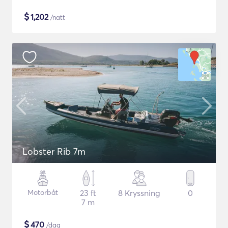
$
1,202
/natt
Lobster Rib 7m
Motorbåt
23 ft
8 Kryssning
0
7 m
$
470
/dag