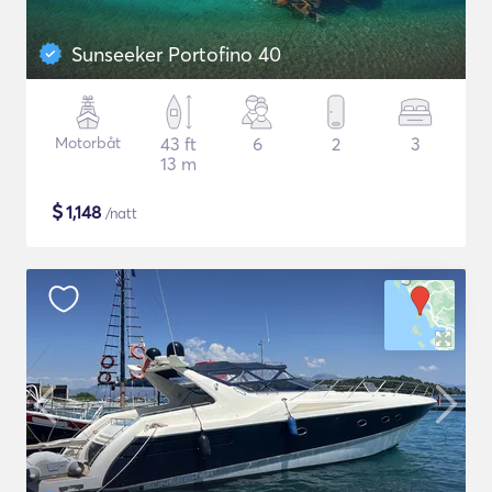
Sunseeker Portofino 40
Motorbåt
43 ft
6
2
3
13 m
$
1,148
/natt