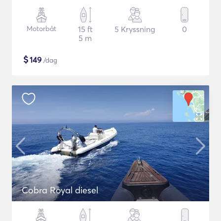
Motorbåt
15 ft
5 Kryssning
0
5 m
$
149
/dag
Cobra Royal diesel