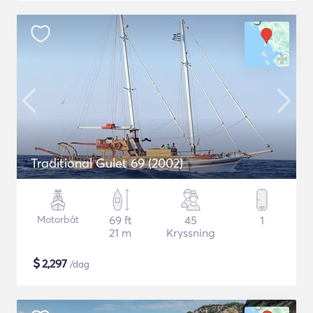
Traditional Gulet 69 (2002)
Motorbåt
69 ft
45
1
21 m
Kryssning
$
2,297
/dag