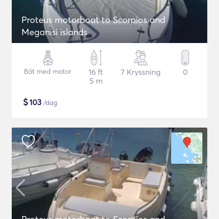
Proteus motorboat to Scorpios and
Meganisi islands
Båt med motor
16 ft
7 Kryssning
0
5 m
$
103
/dag