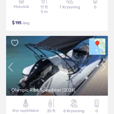
Motorbåt
17 ft
7 Kryssning
0
5 m
$
195
/dag
Olympic Ribs Speedster [2024]
Styv uppblåsbar
20 ft
6 Kryssning
0