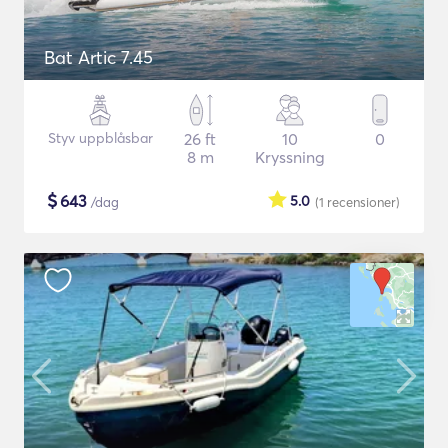
Bat Artic 7.45
Styv uppblåsbar
26 ft
10
0
8 m
Kryssning
$
643
5.0
/dag
(1
recensioner
)