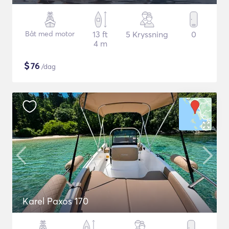
Båt med motor
13 ft
5 Kryssning
0
4 m
$
76
/dag
Karel Paxos 170