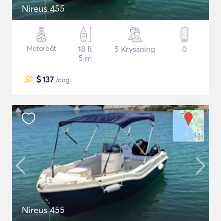
Nireus 455
Motorbåt
18 ft
5 Kryssning
0
5 m
$
137
/dag
Nireus 455