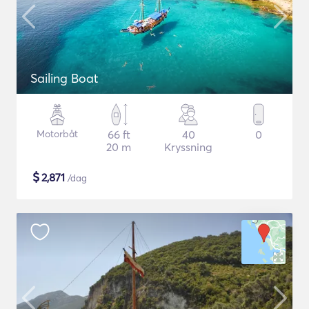
Sailing Boat
Motorbåt
66 ft
40
0
20 m
Kryssning
$
2,871
/dag