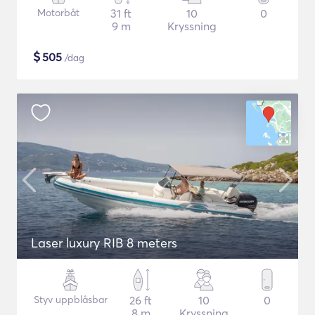
Motorbåt
31 ft
10
0
9 m
Kryssning
$
505
/dag
Laser luxury RIB 8 meters
Styv uppblåsbar
26 ft
10
0
8 m
Kryssning