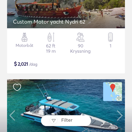
Custom Motor yacht Nydri 62
Motorbåt
62 ft
90
1
19 m
Kryssning
$
2,021
/dag
Filter