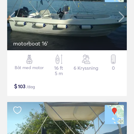
motorboat 16'
Båt med motor
16 ft
6 Kryssning
0
5 m
$
103
/dag