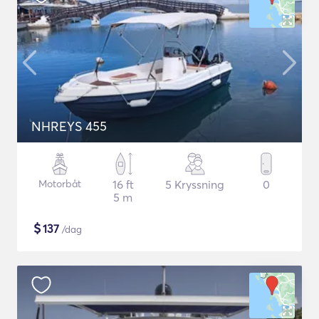
NHREYS 455
Motorbåt
16 ft
5 Kryssning
0
5 m
$
137
/dag