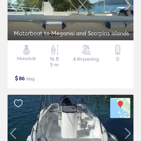
Motorboat to Meganisi and Scorpios islands
Motorbåt
16 ft
4 Kryssning
0
5 m
$
86
/dag