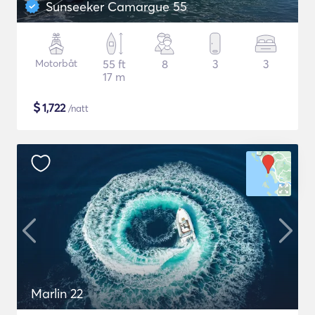
Sunseeker Camargue 55
Motorbåt
55 ft
8
3
3
17 m
$
1,722
/natt
Marlin 22