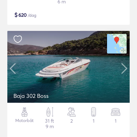
6 m
$
620
/dag
Baja 302 Boss
Motorbåt
31 ft
2
1
1
9 m