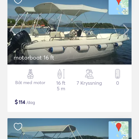
motorboat 16 ft
Båt med motor
16 ft
7 Kryssning
0
5 m
$
114
/dag