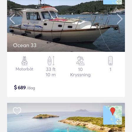
Ocean 33
Motorbåt
33 ft
10
1
10 m
Kryssning
$
689
/dag