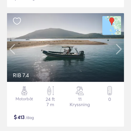
RIB 7.4
Motorbåt
24 ft
11
0
7 m
Kryssning
$
413
/dag