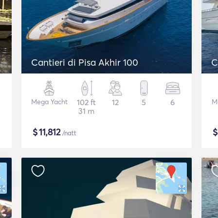
Cantieri di Pisa Akhir 100
C
Mega Yacht
102 ft
12
5
6
M
31 m
$
11,812
/natt