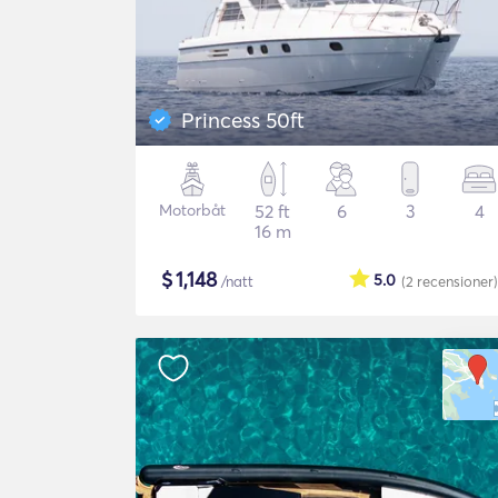
Princess 50ft
Motorbåt
52 ft
6
3
4
16 m
$
1,148
5.0
/natt
(2
recensioner
)