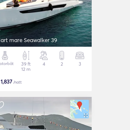
iart mare Seawalker 39
otorbåt
39 ft
4
2
3
12 m
$
1,837
/natt