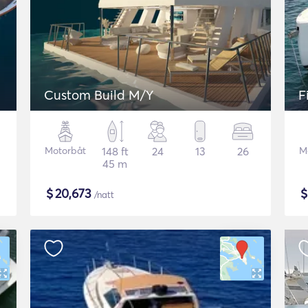
Custom Build M/Y
F
Motorbåt
148 ft
24
13
26
M
45 m
$
20,673
/natt