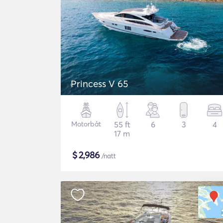
Princess V 65
Motorbåt
55 ft
6
3
4
17 m
$
2,986
/natt