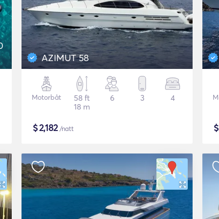
0
AZIMUT 58
Motorbåt
58 ft
6
3
4
M
18 m
$
2,182
/natt