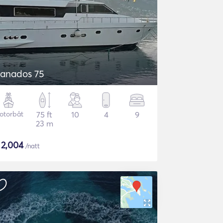
anados 75
otorbåt
75 ft
10
4
9
23 m
$
2,004
/natt