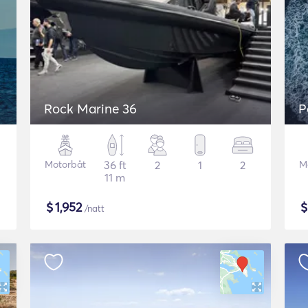
Rock Marine 36
P
Motorbåt
36 ft
2
1
2
M
11 m
$
1,952
/natt