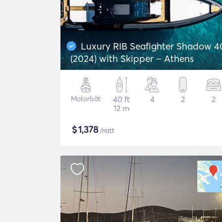
Luxury RIB Seafighter Shadow 4
(2024) with Skipper – Athens
Motorbåt
40 ft
4
2
2
12 m
$
1,378
/natt