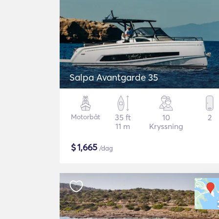
Salpa Avantgarde 35
Motorbåt
35 ft
10
2
11 m
Kryssning
$
1,665
/dag