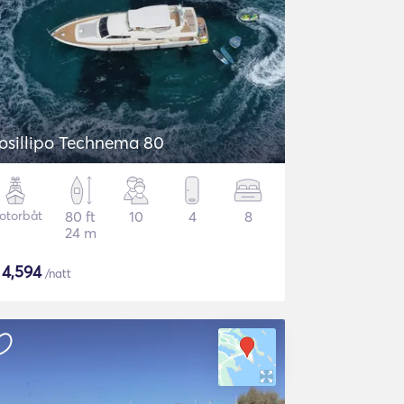
osillipo Technema 80
otorbåt
80 ft
10
4
8
24 m
$
4,594
/natt