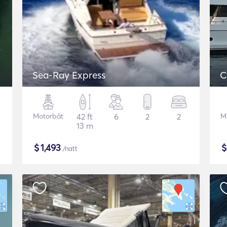
Sea-Ray Express
C
Motorbåt
42 ft
6
2
2
M
13 m
$
1,493
/natt