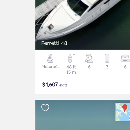
Ferretti 48
Motorbåt
48 ft
6
3
6
15 m
$
1,607
/natt