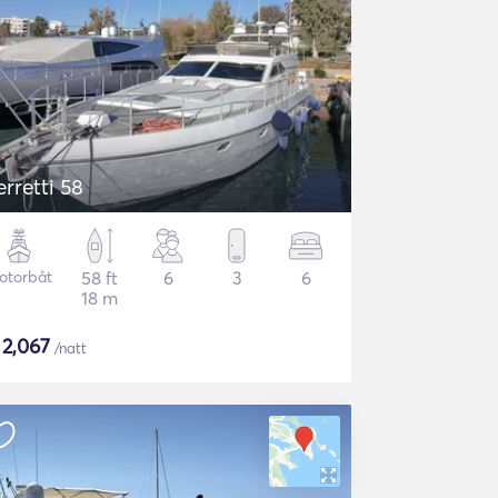
erretti 58
otorbåt
58 ft
6
3
6
18 m
$
2,067
/natt