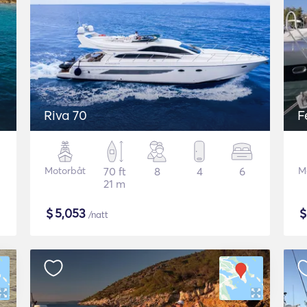
Riva 70
F
Motorbåt
70 ft
8
4
6
M
21 m
$
5,053
/natt