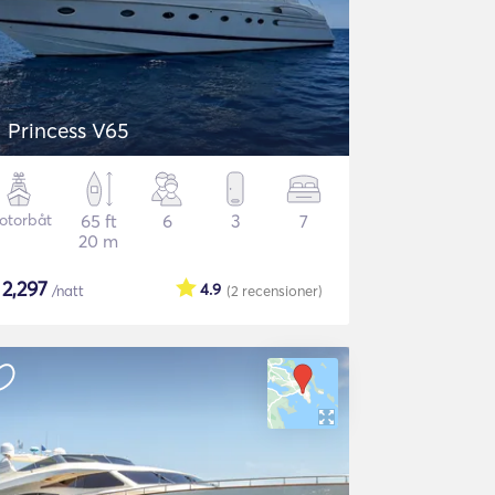
Princess V65
otorbåt
65 ft
6
3
7
20 m
$
2,297
4.9
/natt
(2
recensioner
)