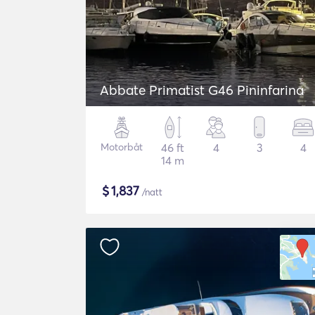
Abbate Primatist G46 Pininfarina
Motorbåt
46 ft
4
3
4
14 m
$
1,837
/natt