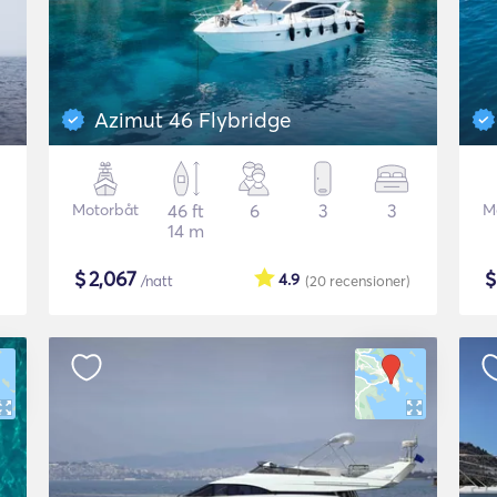
Azimut 46 Flybridge
Motorbåt
46 ft
6
3
3
M
14 m
$
2,067
4.9
/natt
(20
recensioner
)