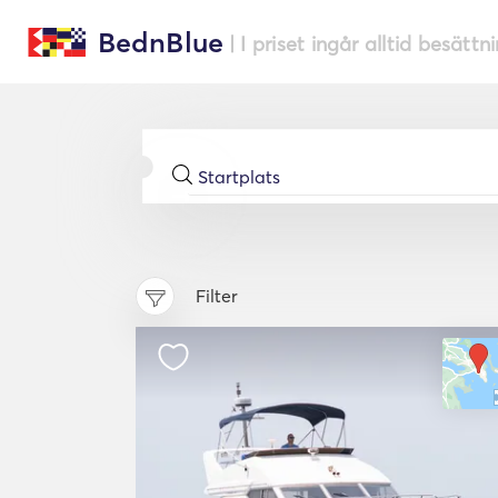
BednBlue
| I priset ingår alltid besättn
Filter