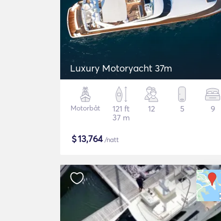
Luxury Motoryacht 37m
Motorbåt
121 ft
12
5
9
37 m
$
13,764
/natt