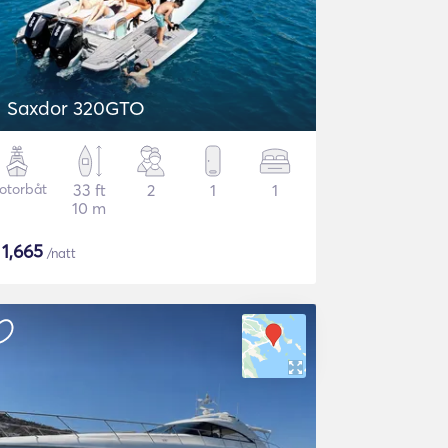
Saxdor 320GTO
otorbåt
33 ft
2
1
1
10 m
$
1,665
/natt