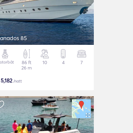
anados 85
otorbåt
86 ft
10
4
7
26 m
$
5,182
/natt