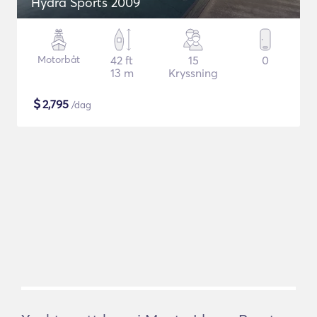
Hydra Sports 2009
Motorbåt
42 ft
15
0
13 m
Kryssning
$
2,795
/dag