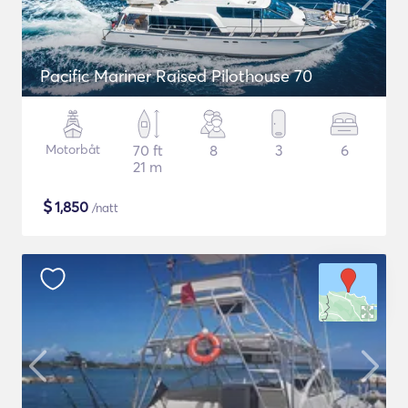
Pacific Mariner Raised Pilothouse 70
Motorbåt
70 ft
8
3
6
21 m
$
1,850
/natt