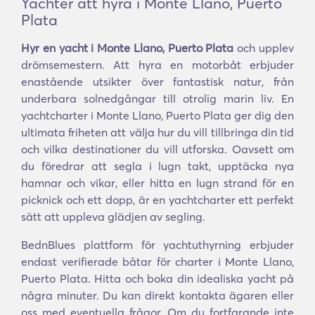
Yachter att hyra i Monte Llano, Puerto
Plata
Hyr en yacht i Monte Llano, Puerto Plata
och upplev
drömsemestern. Att hyra en motorbåt erbjuder
enastående utsikter över fantastisk natur, från
underbara solnedgångar till otrolig marin liv. En
yachtcharter i Monte Llano, Puerto Plata ger dig den
ultimata friheten att välja hur du vill tillbringa din tid
och vilka destinationer du vill utforska. Oavsett om
du föredrar att segla i lugn takt, upptäcka nya
hamnar och vikar, eller hitta en lugn strand för en
picknick och ett dopp, är en yachtcharter ett perfekt
sätt att uppleva glädjen av segling.
BednBlues plattform för yachtuthyrning erbjuder
endast verifierade båtar för charter i Monte Llano,
Puerto Plata. Hitta och boka din idealiska yacht på
några minuter. Du kan direkt kontakta ägaren eller
oss med eventuella frågor. Om du fortfarande inte