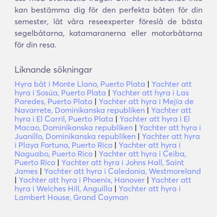
kan bestämma dig för den perfekta båten för din
semester, låt våra reseexperter föreslå de bästa
segelbåtarna, katamaranerna eller motorbåtarna
för din resa.
Liknande sökningar
Hyra båt i Monte Llano, Puerto Plata
|
Yachter att
hyra i Sosúa, Puerto Plata
|
Yachter att hyra i Las
Paredes, Puerto Plata
|
Yachter att hyra i Mejía de
Navarrete, Dominikanska republiken
|
Yachter att
hyra i El Carril, Puerto Plata
|
Yachter att hyra i El
Macao, Dominikanska republiken
|
Yachter att hyra i
Juanillo, Dominikanska republiken
|
Yachter att hyra
i Playa Fortuna, Puerto Rico
|
Yachter att hyra i
Naguabo, Puerto Rico
|
Yachter att hyra i Ceiba,
Puerto Rico
|
Yachter att hyra i Johns Hall, Saint
James
|
Yachter att hyra i Caledonia, Westmoreland
|
Yachter att hyra i Phoenix, Hanover
|
Yachter att
hyra i Welches Hill, Anguilla
|
Yachter att hyra i
Lambert House, Grand Cayman