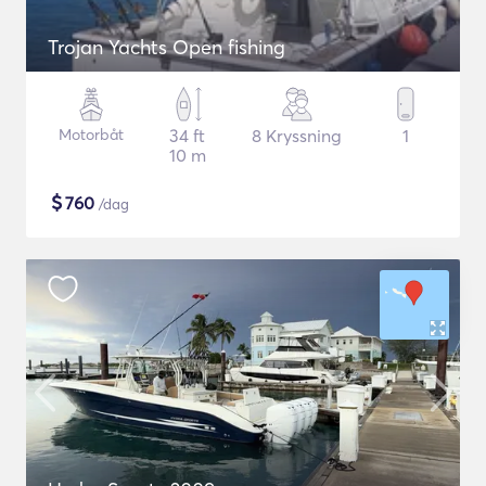
Trojan Yachts Open fishing
Motorbåt
34 ft
8 Kryssning
1
10 m
$
760
/dag