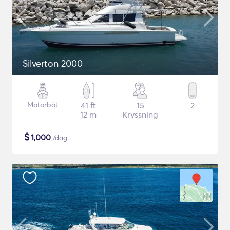
Silverton 2000
Motorbåt
41 ft
15
2
12 m
Kryssning
$
1,000
/dag