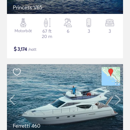
Princess V65
Motorbåt
67 ft
6
3
3
20 m
$
3,174
/natt
Ferretti 460