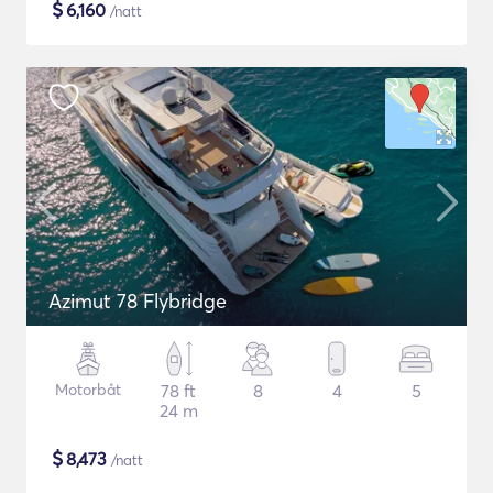
$
6,160
/natt
Azimut 78 Flybridge
Motorbåt
78 ft
8
4
5
24 m
$
8,473
/natt