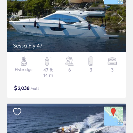
Sessa Fly 47
Flybridge
47 ft
6
3
3
14 m
$
2,038
/natt