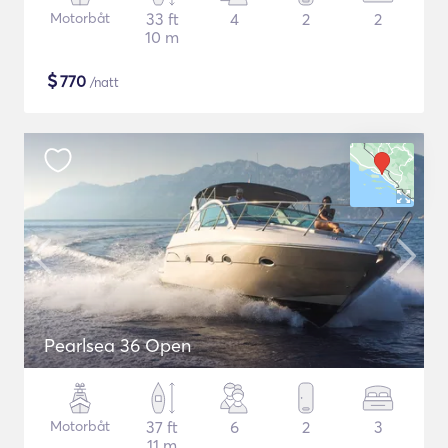
Motorbåt
33 ft
4
2
2
10 m
$
770
/natt
Pearlsea 36 Open
Motorbåt
37 ft
6
2
3
11 m