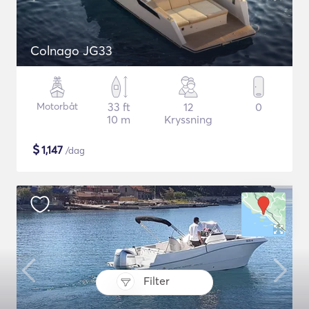
Colnago JG33
Motorbåt
33 ft
12
0
10 m
Kryssning
$
1,147
/dag
Filter