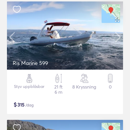
Ris Marine 599
Styv uppblåsbar
21 ft
8 Kryssning
0
6 m
$
315
/dag