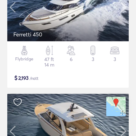
Ferretti 450
Flybridge
47 ft
6
3
3
14 m
$
2,193
/natt