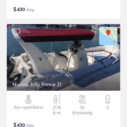
$
430
/dag
Nuova Jolly Prince 21
Styv uppblåsbar
21 ft
10
0
6 m
Kryssning
$
430
/dag