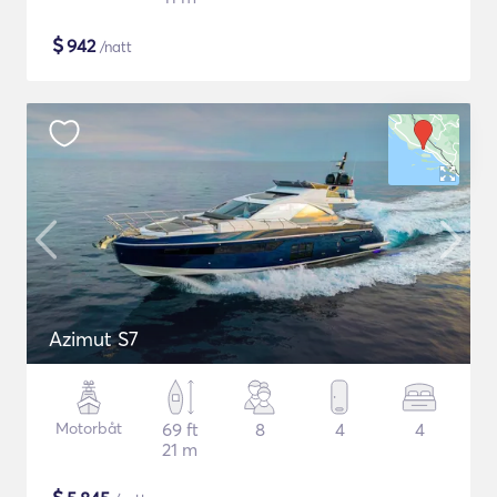
$
942
/natt
Azimut S7
Motorbåt
69 ft
8
4
4
21 m