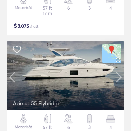
Motorbåt
57 ft
6
3
4
17 m
$
3,075
/natt
Azimut 55 Flybridge
Motorbåt
57 ft
6
3
4