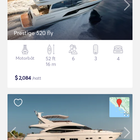
Prestige 520 fly
Motorbåt
52 ft
6
3
4
16 m
$
2,084
/natt