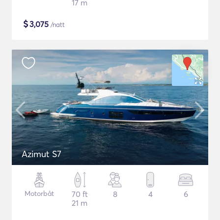
17 m
$
3,075
/natt
Azimut S7
Motorbåt
70 ft
8
4
6
21 m