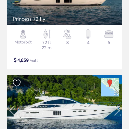
Princess 72 fly
Motorbåt
72 ft
8
4
5
22 m
$
4,659
/natt