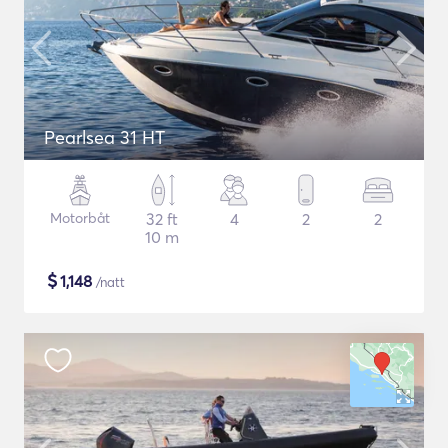
Pearlsea 31 HT
Motorbåt
32 ft
4
2
2
10 m
$
1,148
/natt