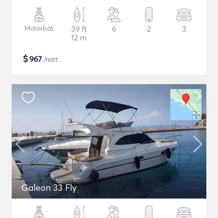
Motorbåt
39 ft
6
2
3
12 m
$
967
/natt
Galeon 33 Fly