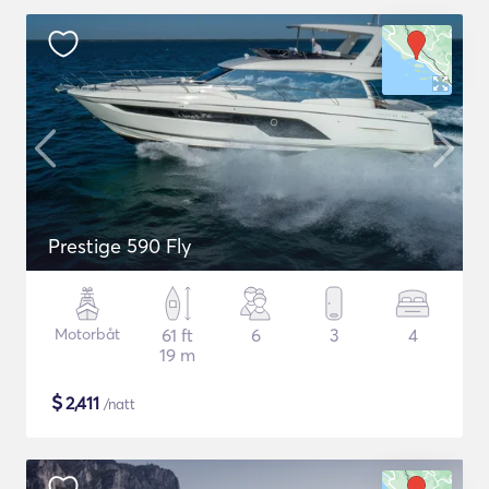
Prestige 590 Fly
Motorbåt
61 ft
6
3
4
19 m
$
2,411
/natt