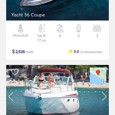
Yacht 56 Coupe
Motorbåt
56 ft
6
3
3
17 m
$
2,526
5.0
/natt
(2
recensioner
)