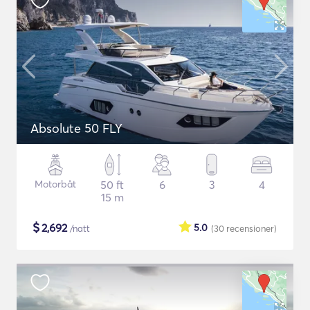
Absolute 50 FLY
Motorbåt
50 ft
6
3
4
15 m
$
2,692
5.0
/natt
(30
recensioner
)