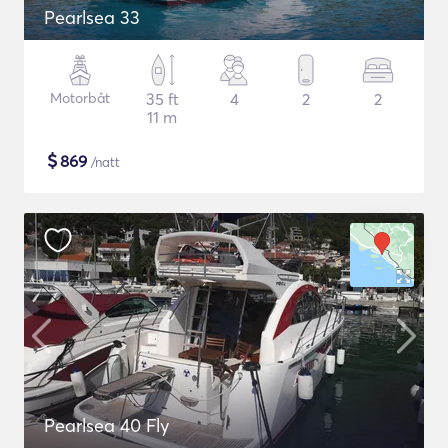
Pearlsea 33
Motorbåt
35 ft
4
2
2
11 m
$
869
/natt
Pearlsea 40 Fly