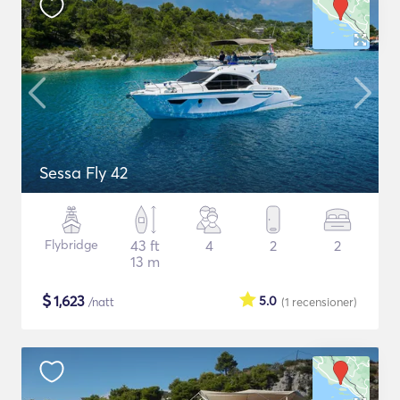
Sessa Fly 42
Flybridge
43 ft
4
2
2
13 m
$
1,623
5.0
/natt
(1
recensioner
)