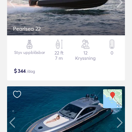
Pearlsea 22
Styv uppblåsbar
22 ft
12
0
7 m
Kryssning
$
344
/dag