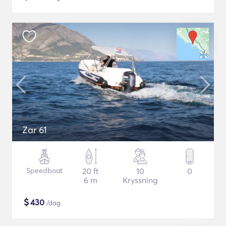
Zar 61
Speedboat
20 ft
10
0
6 m
Kryssning
$
430
/dag