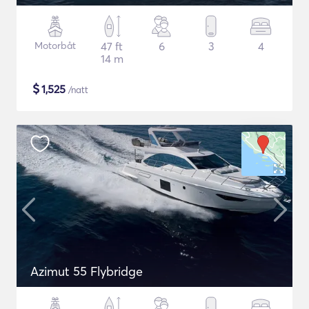
Motorbåt
47 ft
6
3
4
14 m
$
1,525
/natt
Azimut 55 Flybridge