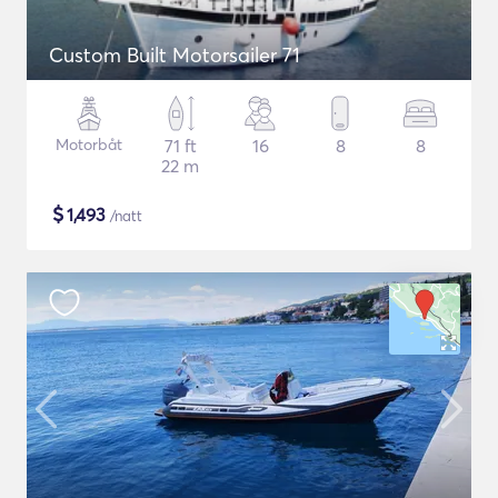
Custom Built Motorsailer 71
Motorbåt
71 ft
16
8
8
22 m
$
1,493
/natt