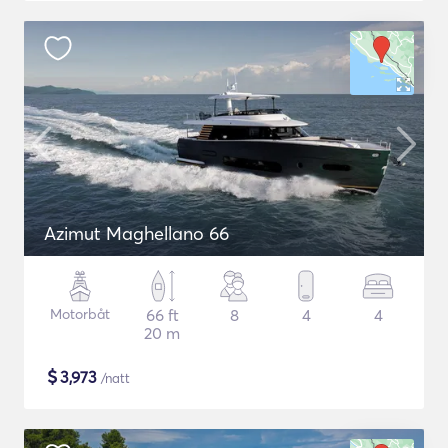
Azimut Maghellano 66
Motorbåt
66 ft
8
4
4
20 m
$
3,973
/natt