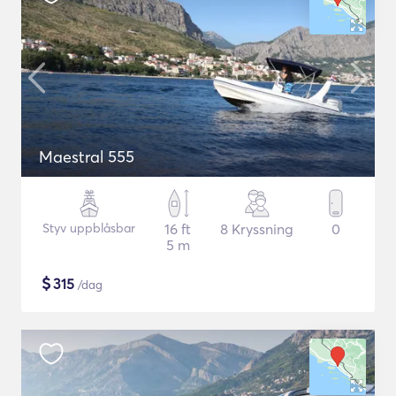
Maestral 555
Styv uppblåsbar
16 ft
8 Kryssning
0
5 m
$
315
/dag