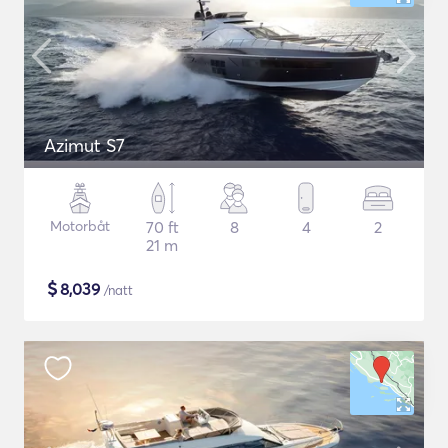
Azimut S7
Motorbåt
70 ft
8
4
2
21 m
$
8,039
/natt