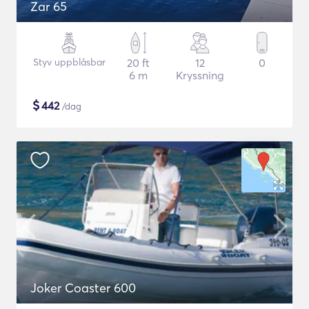
Zar 65
Styv uppblåsbar
20 ft
12
0
6 m
Kryssning
$
442
/dag
Joker Coaster 600