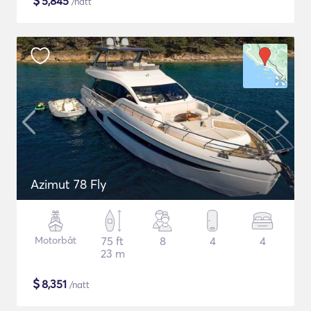
$
5,845
/natt
Azimut 78 Fly
Motorbåt
75 ft
8
4
4
23 m
$
8,351
/natt