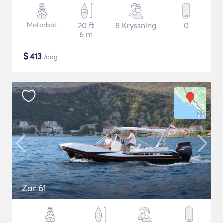
Motorbåt
20 ft
8 Kryssning
0
6 m
$
413
/dag
Zar 61