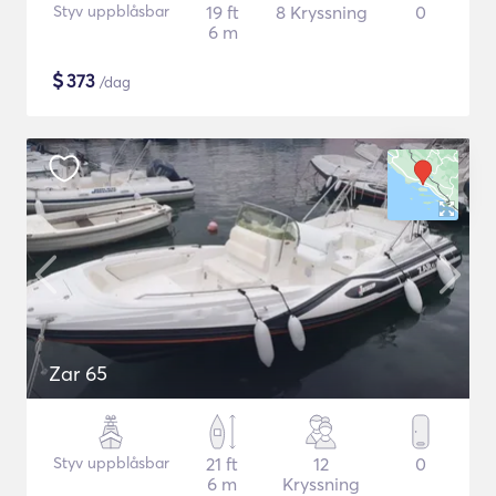
Styv uppblåsbar
19 ft
8 Kryssning
0
6 m
$
373
/dag
Zar 65
Styv uppblåsbar
21 ft
12
0
6 m
Kryssning