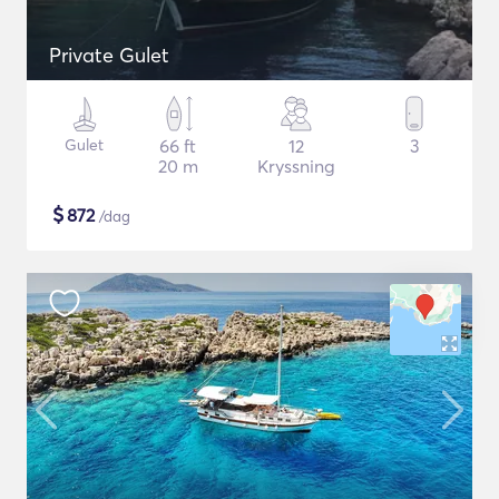
Private Gulet
Gulet
66 ft
12
3
20 m
Kryssning
$
872
/dag