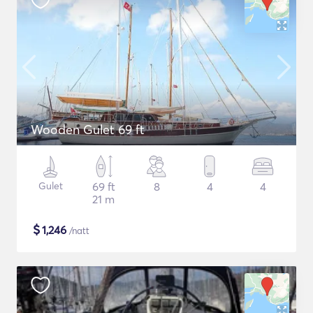
Wooden Gulet 69 ft
Gulet
69 ft
8
4
4
21 m
$
1,246
/natt