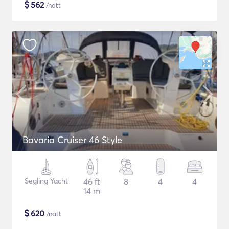
$
562
/natt
Bavaria Cruiser 46 Style
Segling Yacht
46 ft
8
4
4
14 m
$
620
/natt