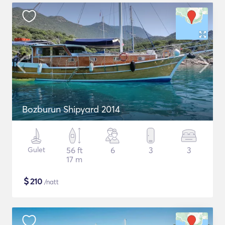
Bozburun Shipyard 2014
Gulet
56 ft
6
3
3
17 m
$
210
/natt