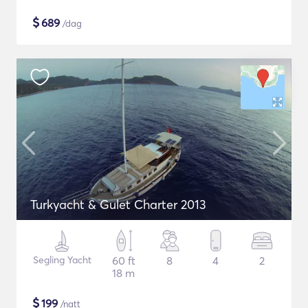
$
689
/dag
Turkyacht & Gulet Charter 2013
Segling Yacht
60 ft
8
4
2
18 m
$
199
/natt