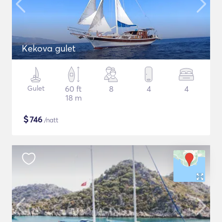
Kekova gulet
Gulet
60 ft
8
4
4
18 m
$
746
/natt