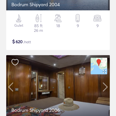
Bodrum Shipyard 2004
Gulet
85 ft
18
9
9
26 m
$
620
/natt
Bodrum Shipyard 2006