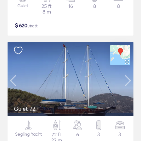
Gulet
25 ft
16
8
8
8 m
$
620
/natt
Gulet 72
Segling Yacht
72 ft
6
3
3
22 m