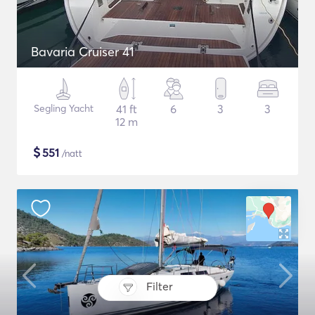
Bavaria Cruiser 41
Segling Yacht
41 ft
6
3
3
12 m
$
551
/natt
Filter