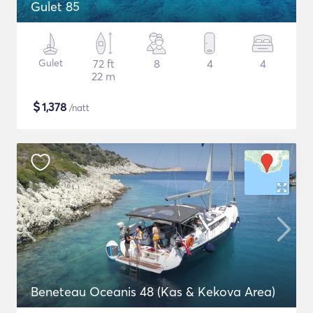
Gulet 85
Gulet
72 ft
8
4
4
22 m
$
1,378
/natt
Beneteau Oceanis 48 (Kas & Kekova Area)