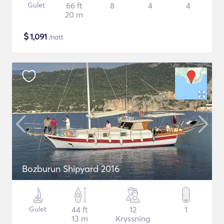
Gulet
66 ft
8
4
4
20 m
$
1,091
/natt
Bozburun Shipyard 2016
Gulet
44 ft
12
1
13 m
Kryssning