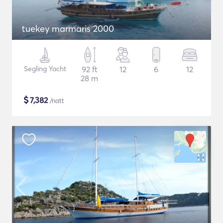
tuekey marmaris 2000
Segling Yacht
92 ft
12
6
12
28 m
$
7,382
/natt