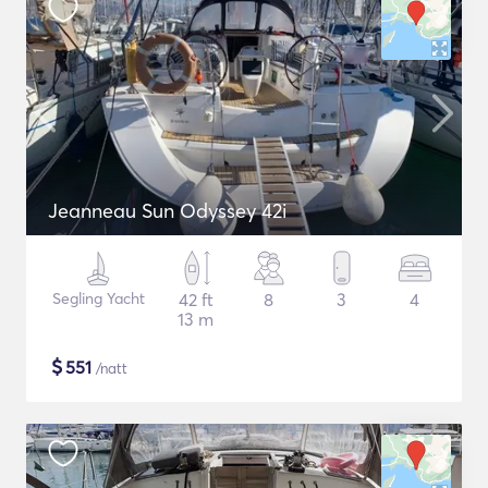
Jeanneau Sun Odyssey 42i
Segling Yacht
42 ft
8
3
4
13 m
$
551
/natt