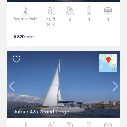
Segling Yacht
46 ft
8
4
4
14 m
$
820
/natt
Dufour 425 Grand Large