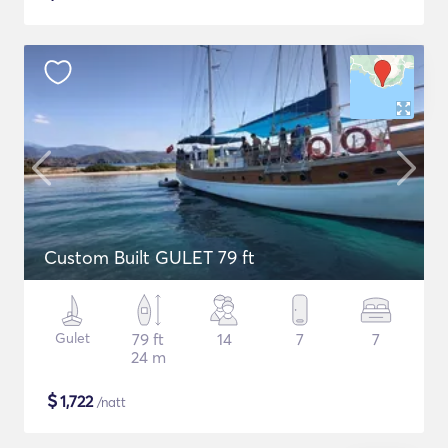
Custom Built GULET 79 ft
Gulet
79 ft
14
7
7
24 m
$
1,722
/natt