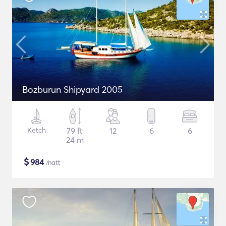
Bozburun Shipyard 2005
Ketch
79 ft
12
6
6
24 m
$
984
/natt