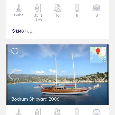
Gulet
35 ft
16
8
8
11 m
$
1,148
/natt
Bodrum Shipyard 2006