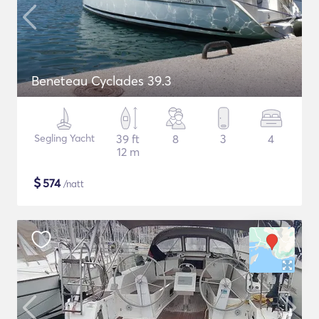
Beneteau Cyclades 39.3
Segling Yacht
39 ft
8
3
4
12 m
$
574
/natt