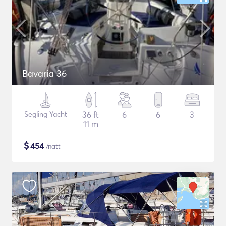
Bavaria 36
Segling Yacht
36 ft
6
6
3
11 m
$
454
/natt