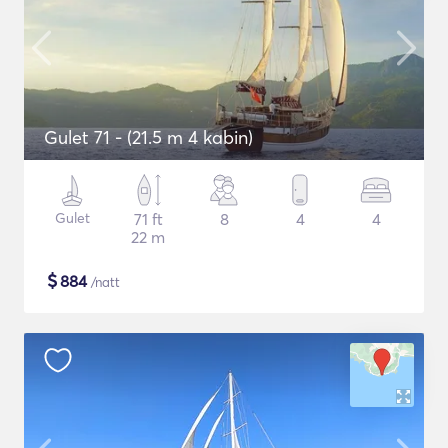
Gulet 71 - (21.5 m 4 kabin)
Gulet
71 ft
8
4
4
22 m
$
884
/natt