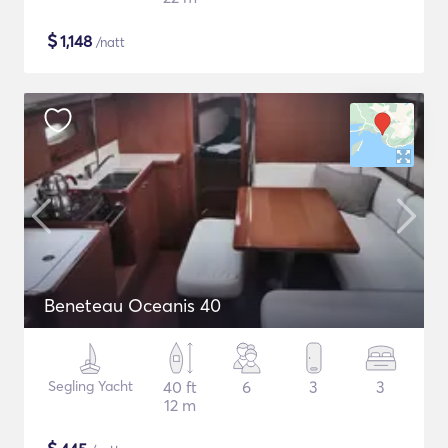
$
1,148
/natt
Beneteau Oceanis 40
Segling Yacht
40 ft
6
3
3
12 m