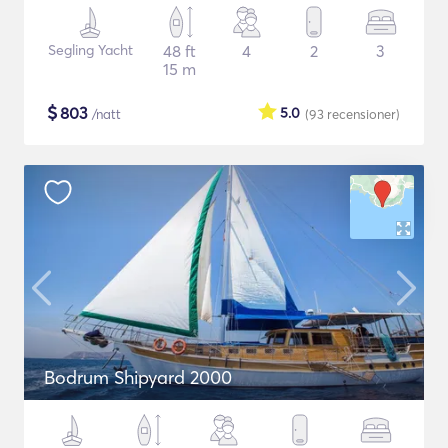
Segling Yacht
48 ft
4
2
3
15 m
$
803
5.0
/natt
(93
recensioner
)
Bodrum Shipyard 2000