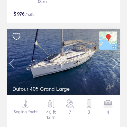
18 m
$
976
/natt
Dufour 405 Grand Large
Segling Yacht
40 ft
7
3
4
12 m