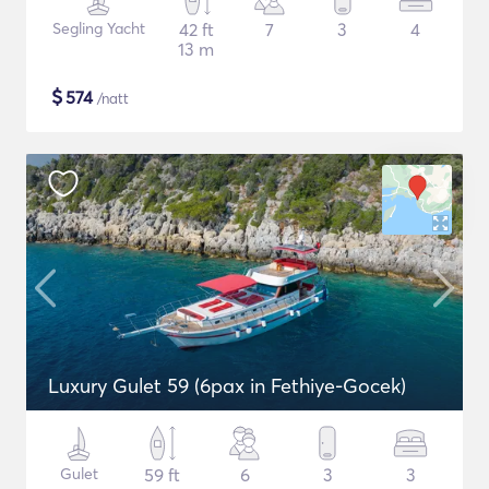
Segling Yacht
42 ft
7
3
4
13 m
$
574
/natt
Luxury Gulet 59 (6pax in Fethiye-Gocek)
Gulet
59 ft
6
3
3