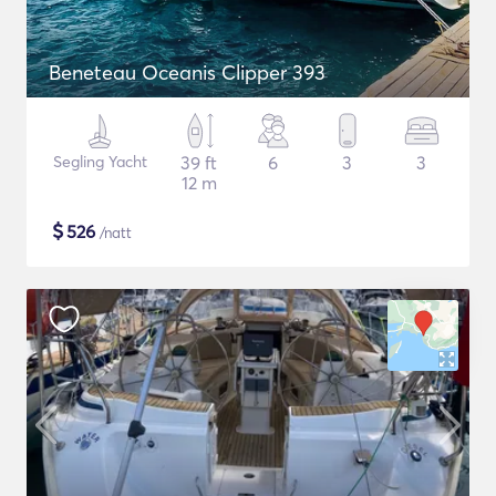
Beneteau Oceanis Clipper 393
Segling Yacht
39 ft
6
3
3
12 m
$
526
/natt