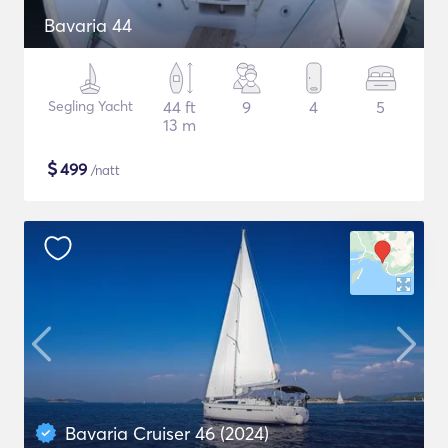
Bavaria 44
Segling Yacht
44 ft
9
4
5
13 m
$
499
/natt
Bavaria Cruiser 46 (2024)