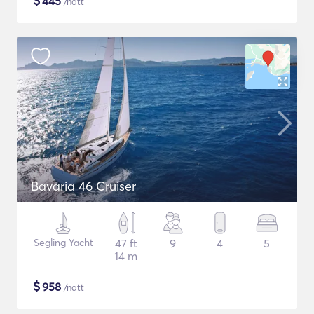
$
445
/natt
Bavaria 46 Cruiser
Segling Yacht
47 ft
9
4
5
14 m
$
958
/natt