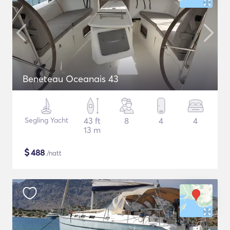
Beneteau Oceanais 43
Segling Yacht
43 ft
8
4
4
13 m
$
488
/natt