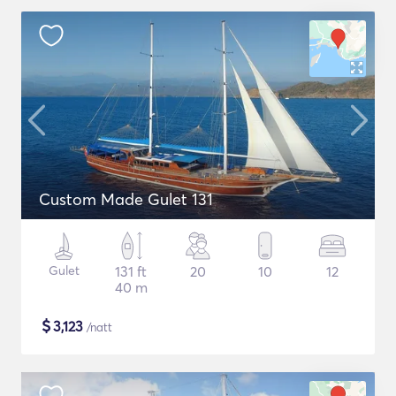
Custom Made Gulet 131
Gulet
131 ft
20
10
12
40 m
$
3,123
/natt