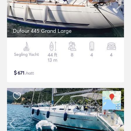
Dufour 445 Grand Large
Segling Yacht
44 ft
8
4
4
13 m
$
671
/natt