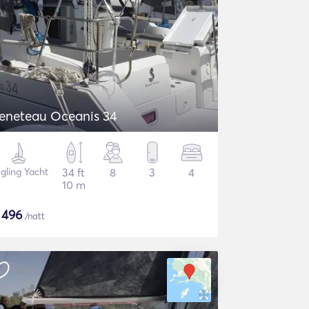
eneteau Oceanis 34
gling Yacht
34 ft
8
3
4
10 m
$
496
/natt