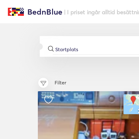
BednBlue
| I priset ingår alltid besättn
Filter