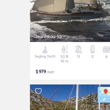
Jeanneau 53
Segling Yacht
53 ft
11
5
6
16 m
$
979
/natt