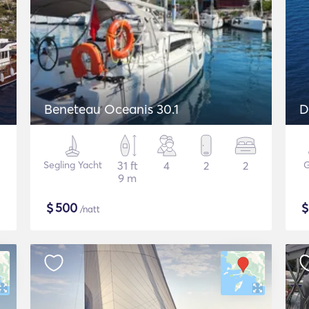
Beneteau Oceanis 30.1
D
Segling Yacht
31 ft
4
2
2
G
9 m
$
500
/natt