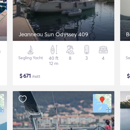
Jeanneau Sun Odyssey 409
B
Segling Yacht
40 ft
8
3
4
Se
12 m
$
671
/natt