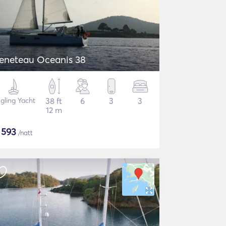
eneteau Oceanis 38
gling Yacht
38 ft
6
3
3
12 m
$
593
/natt