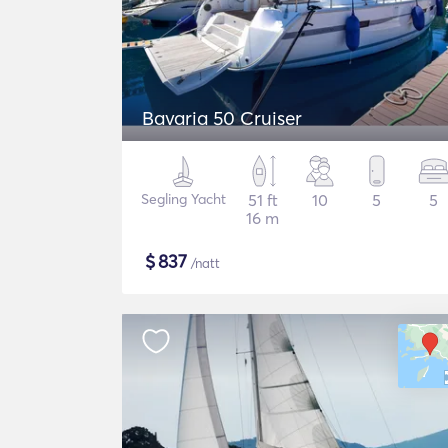
Bavaria 50 Cruiser
Segling Yacht
51 ft
10
5
5
16 m
$
837
/natt