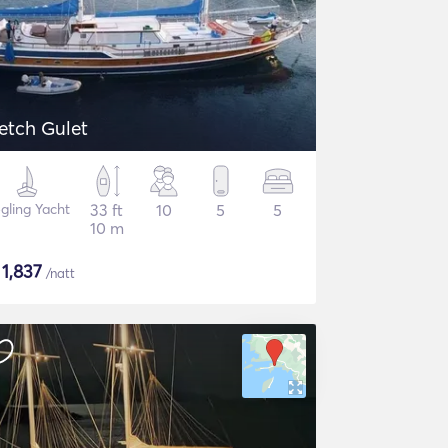
etch Gulet
gling Yacht
33 ft
10
5
5
10 m
$
1,837
/natt