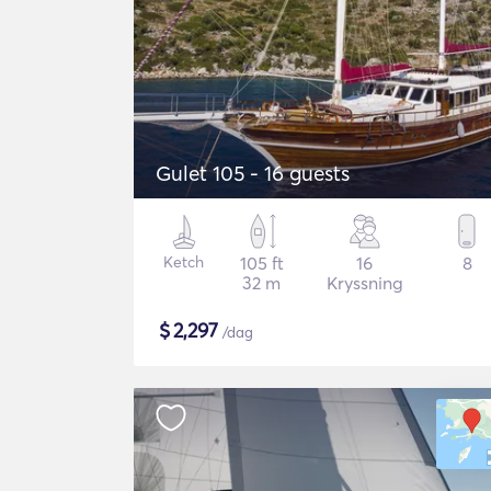
Gulet 105 - 16 guests
Ketch
105 ft
16
8
32 m
Kryssning
$
2,297
/dag