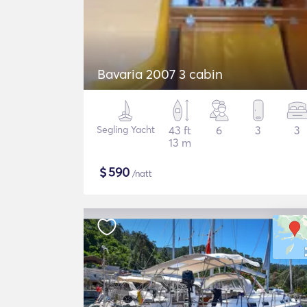
Bavaria 2007 3 cabin
Segling Yacht
43 ft
6
3
3
13 m
$
590
/natt