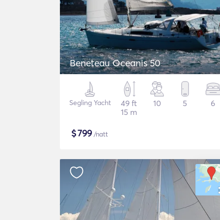
Beneteau Oceanis 50
Segling Yacht
49 ft
10
5
6
15 m
$
799
/natt