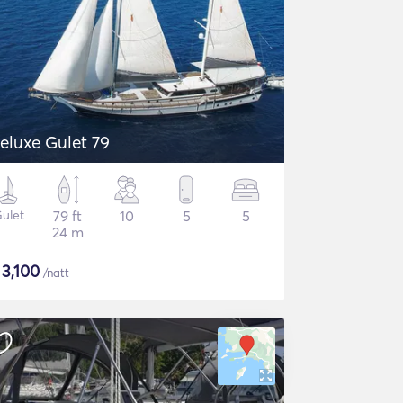
eluxe Gulet 79
ulet
79 ft
10
5
5
24 m
$
3,100
/natt