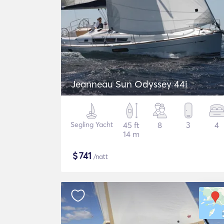
Jeanneau Sun Odyssey 44i
Segling Yacht
45 ft
8
3
4
14 m
$
741
/natt