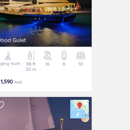
ood Gulet
gling Yacht
98 ft
16
8
10
30 m
$
1,590
/natt