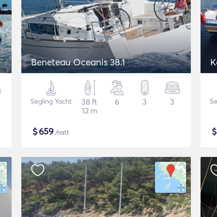
Beneteau Oceanis 38.1
K
Segling Yacht
38 ft
6
3
3
Se
12 m
$
659
/natt