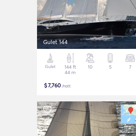
Gulet 144
Gulet
144 ft
10
5
7
44 m
$
7,760
/natt