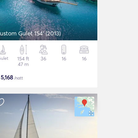
ustom Gulet 154' (2013)
ulet
154 ft
36
16
16
47 m
$
5,168
/natt