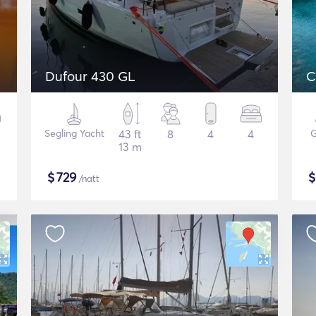
Dufour 430 GL
C
Segling Yacht
43 ft
8
4
4
G
13 m
$
729
/natt