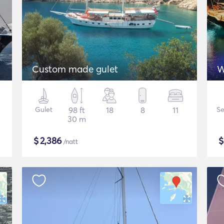
Custom made gulet
W
Gulet
98 ft
18
8
11
Se
30 m
$
2,386
/natt