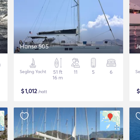
Hanse 505
J
Segling Yacht
51 ft
11
5
6
Se
16 m
$
1,012
/natt