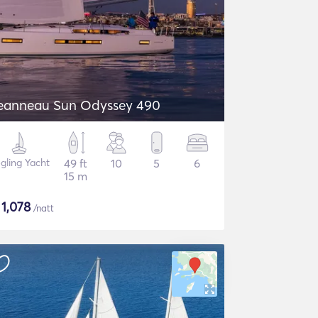
eanneau Sun Odyssey 490
gling Yacht
49 ft
10
5
6
15 m
$
1,078
/natt