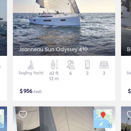
Jeanneau Sun Odyssey 410
B
Segling Yacht
42 ft
6
3
3
Se
13 m
$
956
/natt