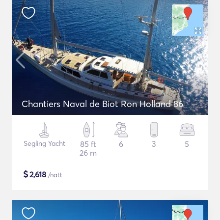
Chantiers Naval de Biot Ron Holland 86
Segling Yacht
85 ft
6
3
5
26 m
$
2,618
/natt