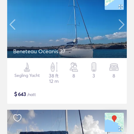
Beneteau Oceanis 37
Segling Yacht
38 ft
8
3
8
12 m
$
643
/natt