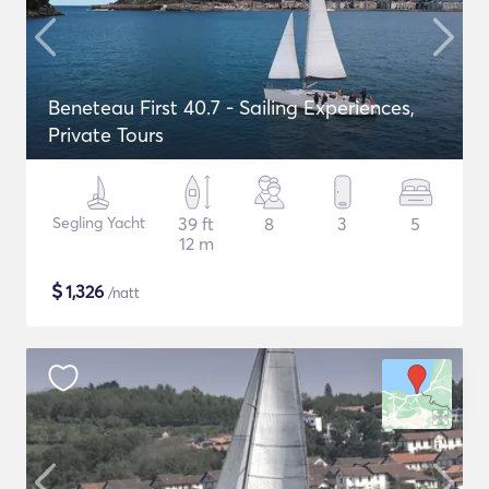
Beneteau First 40.7 - Sailing Experiences,
Private Tours
Segling Yacht
39 ft
8
3
5
12 m
$
1,326
/natt