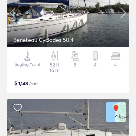
Beneteau Cyclades 50.4
Segling Yacht
52 ft
8
4
4
16 m
$
1,148
/natt