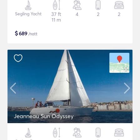
Segling Yacht
37 ft
4
2
2
11 m
$
689
/natt
Jeanneau Sun Odyssey