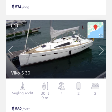
$
574
/dag
Viko S 30
Segling Yacht
30 ft
4
2
2
9 m
$
582
/natt