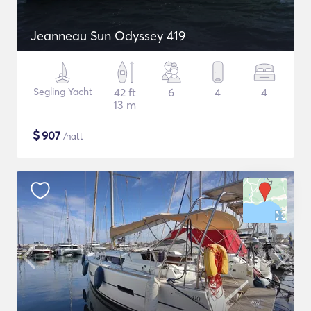
Jeanneau Sun Odyssey 419
Segling Yacht
42 ft
6
4
4
13 m
$
907
/natt