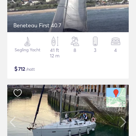
Beneteau First 40.7
Segling Yacht
41 ft
8
3
4
12 m
$
712
/natt