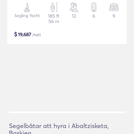
Segling Yacht
185 ft
12
6
9
56 m
$
19,687
/natt
Segelbåtar att hyra i Abaltzisketa,
Baskien