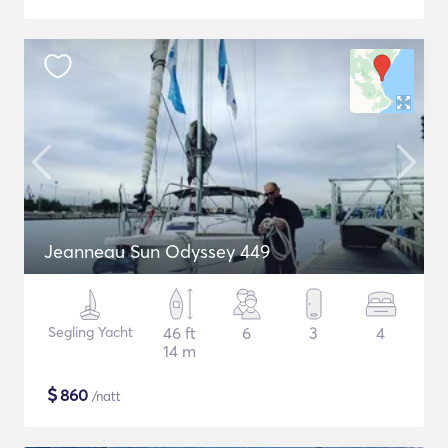
Jeanneau Sun Odyssey 449
Segling Yacht
46 ft
6
3
4
14 m
$
860
/natt