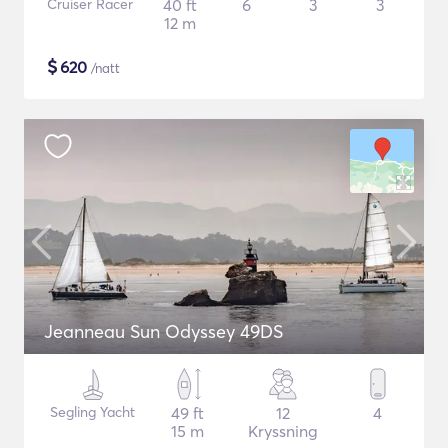
Cruiser Racer
40 ft
6
3
3
12 m
$
620
/natt
Jeanneau Sun Odyssey 49DS
Segling Yacht
49 ft
12
4
15 m
Kryssning