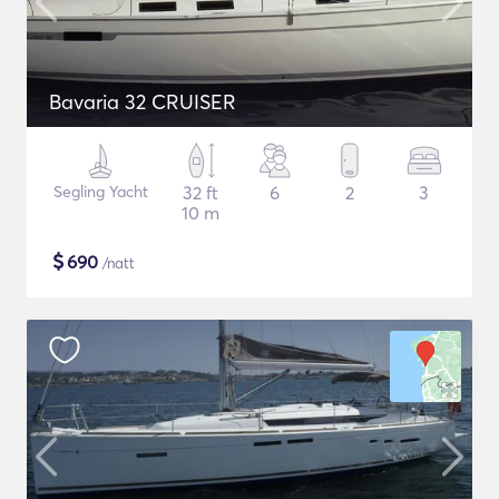
Bavaria 32 CRUISER
Segling Yacht
32 ft
6
2
3
10 m
$
690
/natt