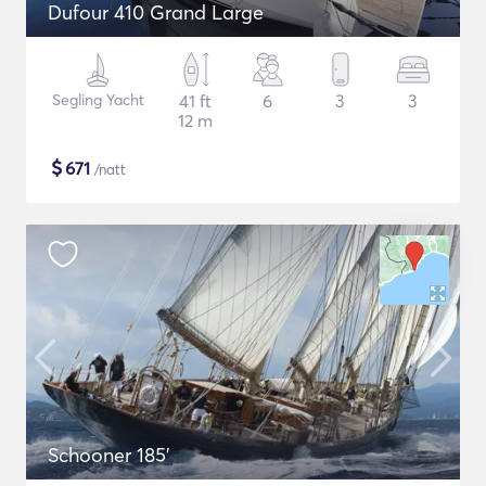
Dufour 410 Grand Large
Segling Yacht
41 ft
6
3
3
12 m
$
671
/natt
Schooner 185'