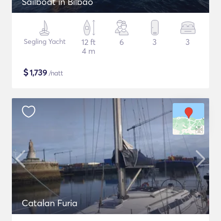
Sailboat in Bilbao
Segling Yacht
12 ft
6
3
3
4 m
$
1,739
/natt
Catalan Furia