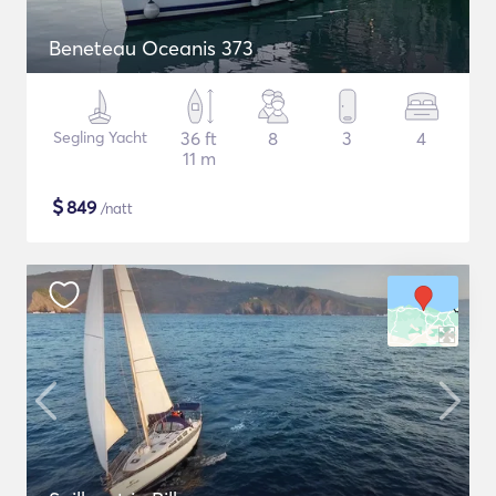
Beneteau Oceanis 373
Segling Yacht
36 ft
8
3
4
11 m
$
849
/natt