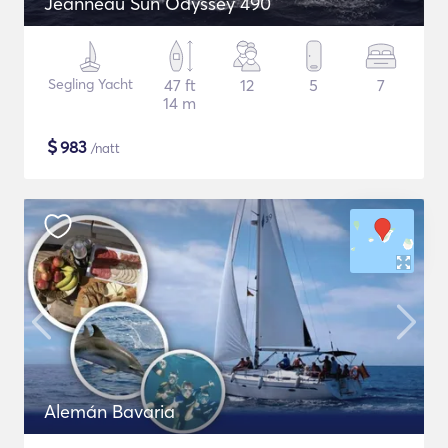
Jeanneau Sun Odyssey 490
Segling Yacht
47 ft
12
5
7
14 m
$
983
/natt
Alemán Bavaria