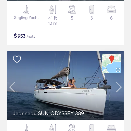
Segling Yacht
41 ft
5
3
6
12 m
$
953
/natt
Jeanneau SUN ODYSSEY 389