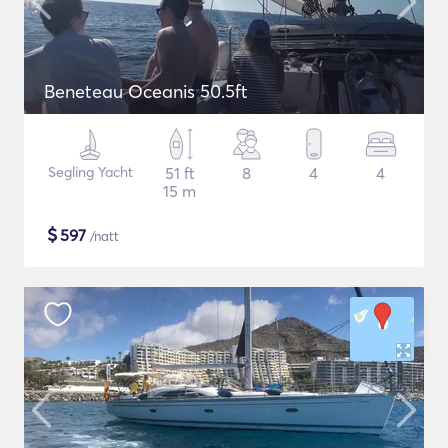
Beneteau Oceanis 50.5ft
Segling Yacht
51 ft
8
4
4
15 m
$
597
/natt