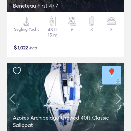
Beneteau First 47.7
Segling Yacht
48 ft
6
3
3
15 m
$
1,022
/natt
Azores Archipelago Crewed 40ft Classic
Sailboat