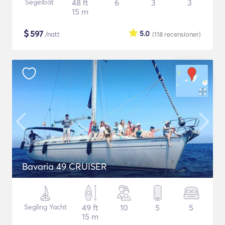
Segelbåt
48 ft
6
3
3
15 m
$
597
5.0
/natt
(118
recensioner
)
Bavaria 49 CRUISER
Segling Yacht
49 ft
10
5
5
15 m