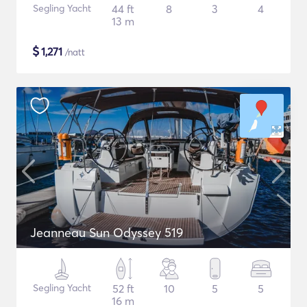
Segling Yacht
44 ft
8
3
4
13 m
$
1,271
/natt
Jeanneau Sun Odyssey 519
Segling Yacht
52 ft
10
5
5
16 m