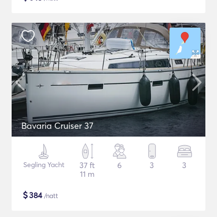
Bavaria Cruiser 37
Segling Yacht
37 ft
6
3
3
11 m
$
384
/natt