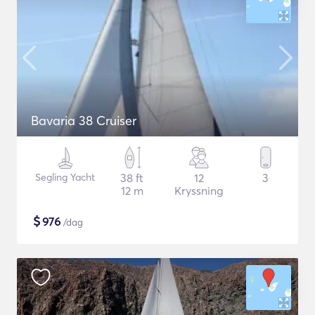
Bavaria 38 Cruiser
Segling Yacht
38 ft
12
3
12 m
Kryssning
$
976
/dag