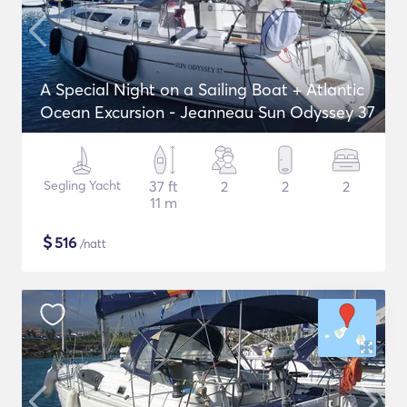
A Special Night on a Sailing Boat + Atlantic
Ocean Excursion - Jeanneau Sun Odyssey 37
Segling Yacht
37 ft
2
2
2
11 m
$
516
/natt