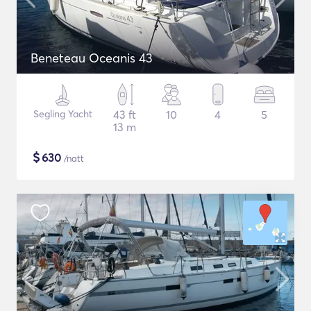
Beneteau Oceanis 43
Segling Yacht
43 ft
10
4
5
13 m
$
630
/natt