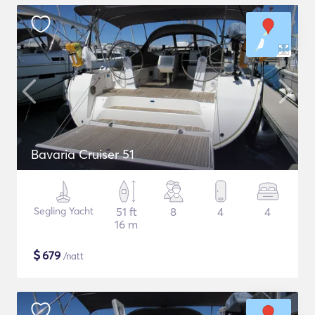
Bavaria Cruiser 51
Segling Yacht
51 ft
8
4
4
16 m
$
679
/natt