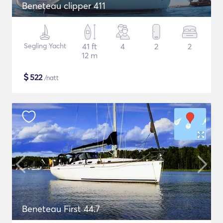
Beneteau clipper 411
Segling Yacht
41 ft
4
2
2
12 m
$
522
/natt
Beneteau First 44.7