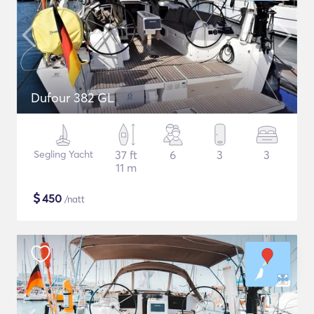
Dufour 382 GL
Segling Yacht
37 ft
6
3
3
11 m
$
450
/natt