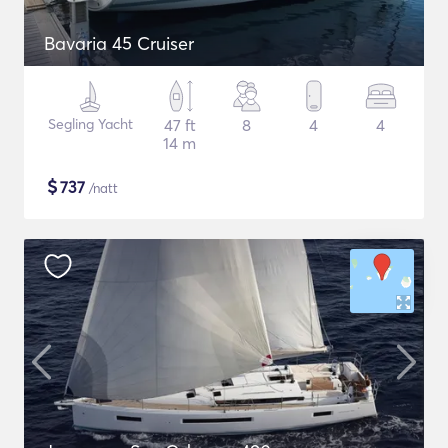
Bavaria 45 Cruiser
Segling Yacht
47 ft
8
4
4
14 m
$
737
/natt