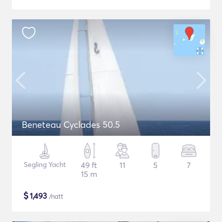
Beneteau Cyclades 50.5
Segling Yacht
49 ft
11
5
7
15 m
$
1,493
/natt