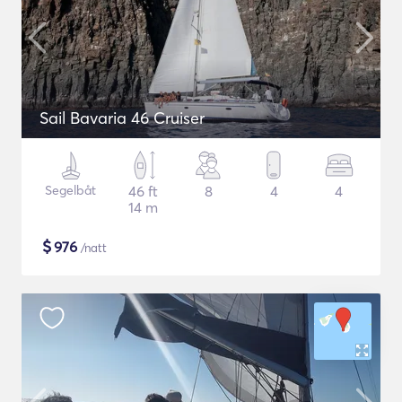
Sail Bavaria 46 Cruiser
Segelbåt
46 ft
8
4
4
14 m
$
976
/natt