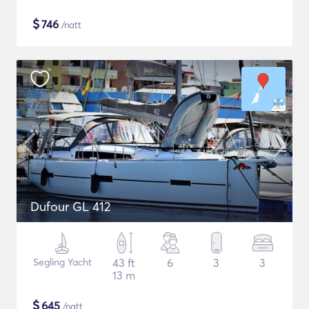
$
746
/natt
Dufour GL 412
Segling Yacht
43 ft
6
3
3
13 m
$
645
/natt