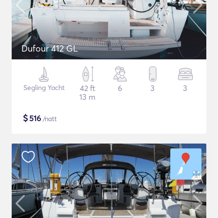
Dufour 412 GL
Segling Yacht
42 ft
6
3
3
13 m
$
516
/natt