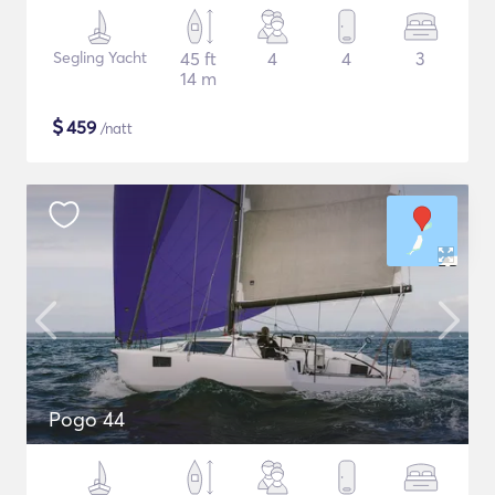
Segling Yacht
45 ft
4
4
3
14 m
$
459
/natt
Pogo 44