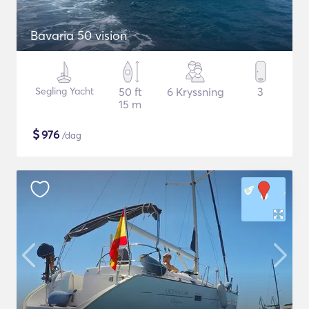
Bavaria 50 vision
Segling Yacht
50 ft
6 Kryssning
3
15 m
$
976
/dag