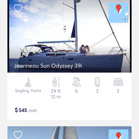
Jeanneau Sun Odyssey 39i
Segling Yacht
39 ft
6
3
3
12 m
$
545
/natt