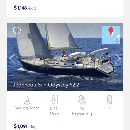
$
1,148
/natt
Jeanneau Sun Odyssey 52.2
Segling Yacht
52 ft
12
4
16 m
Kryssning
$
1,091
/dag