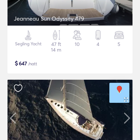
Jeanneau Sun Odyssey 479
Segling Yacht
47 ft
10
4
5
14 m
$
647
/natt