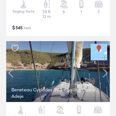
Segling Yacht
39 ft
6
1
3
12 m
$
545
/natt
Beneteau Cyclades 39.3 - Sailing Costa
Adeje