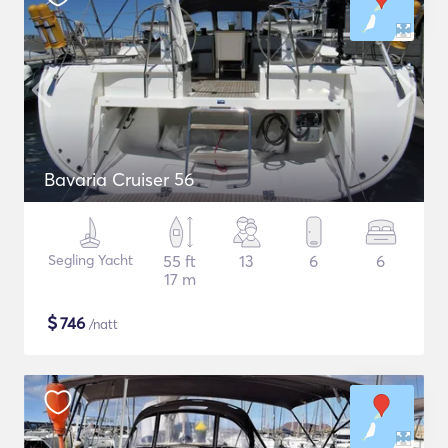
Bavaria Cruiser 56
Segling Yacht
55 ft
13
6
6
17 m
$
746
/natt