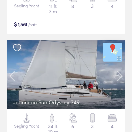
Segling Yacht
11 ft
8
3
4
3 m
$
1,561
/natt
Jeanneau Sun Odyssey 349
Segling Yacht
34 ft
6
3
4
10 m