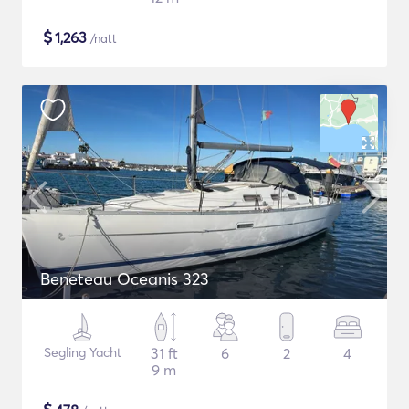
$
1,263
/natt
Beneteau Oceanis 323
Segling Yacht
31 ft
6
2
4
9 m