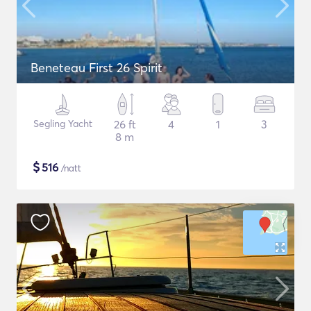
Beneteau First 26 Spirit
Segling Yacht
26 ft
4
1
3
8 m
$
516
/natt