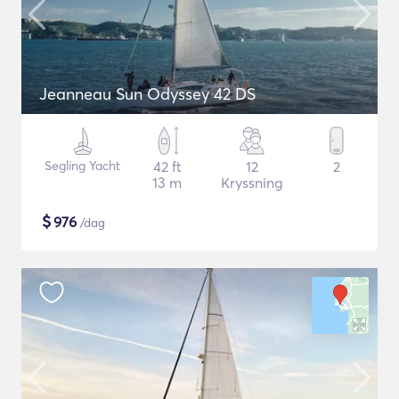
Jeanneau Sun Odyssey 42 DS
Segling Yacht
42 ft
12
2
13 m
Kryssning
$
976
/dag