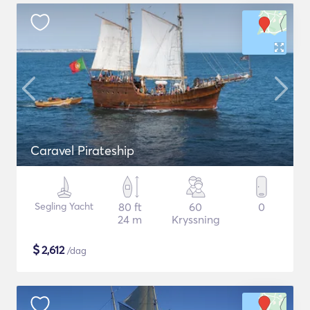
Caravel Pirateship
Segling Yacht
80 ft
60
0
24 m
Kryssning
$
2,612
/dag