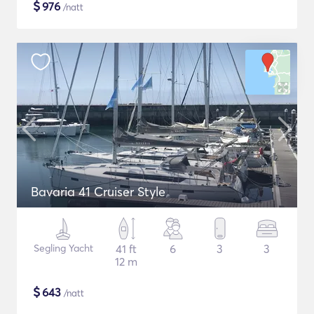
$
976
/natt
Bavaria 41 Cruiser Style
Segling Yacht
41 ft
6
3
3
12 m
$
643
/natt