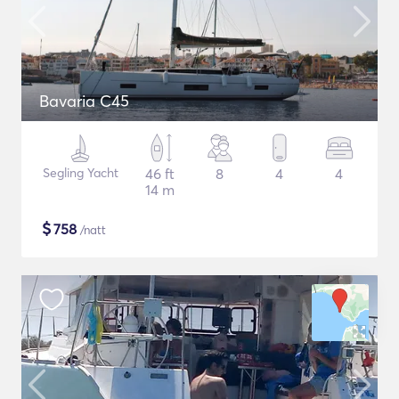
Bavaria C45
Segling Yacht
46 ft
8
4
4
14 m
$
758
/natt