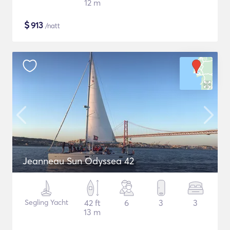
12 m
$
913
/natt
Jeanneau Sun Odyssea 42
Segling Yacht
42 ft
6
3
3
13 m