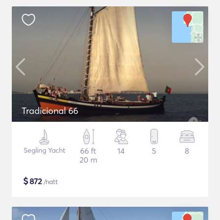
Tradicional 66
Segling Yacht
66 ft
14
5
8
20 m
$
872
/natt