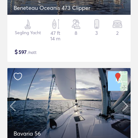
Beneteau Oceanis 473 Clipper
Segling Yacht
47 ft
8
3
2
14 m
$
597
/natt
Bavaria 56