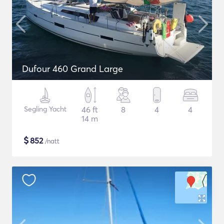
Dufour 460 Grand Large
Segling Yacht
46 ft
8
4
4
14 m
$
852
/natt