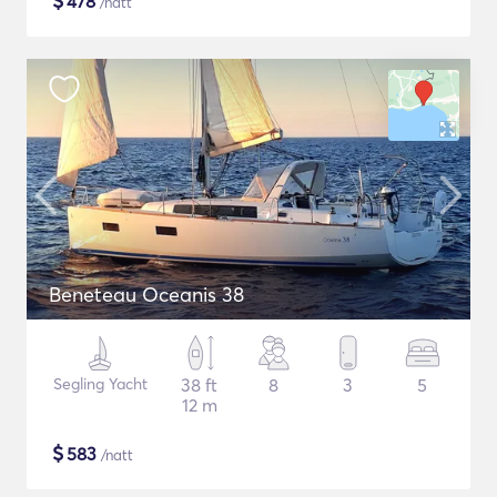
$
478
/natt
Beneteau Oceanis 38
Segling Yacht
38 ft
8
3
5
12 m
$
583
/natt