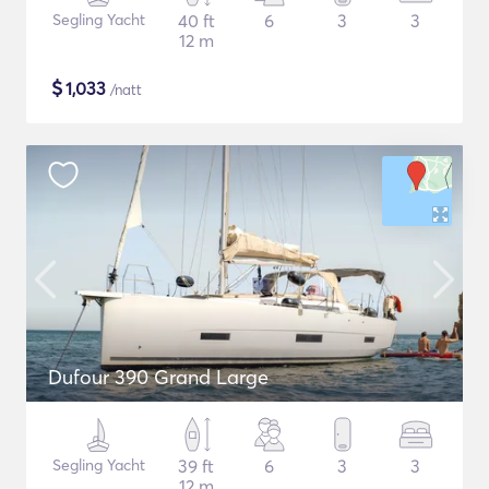
Segling Yacht
40 ft
6
3
3
12 m
$
1,033
/natt
Dufour 390 Grand Large
Segling Yacht
39 ft
6
3
3
12 m