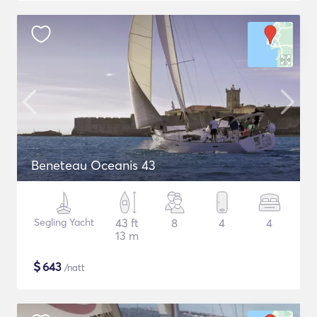
Beneteau Oceanis 43
Segling Yacht
43 ft
8
4
4
13 m
$
643
/natt