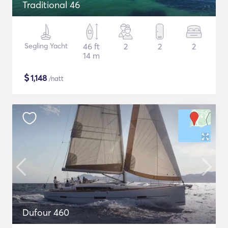
Traditional 46
Segling Yacht
46 ft
2
2
2
14 m
$
1,148
/natt
Dufour 460