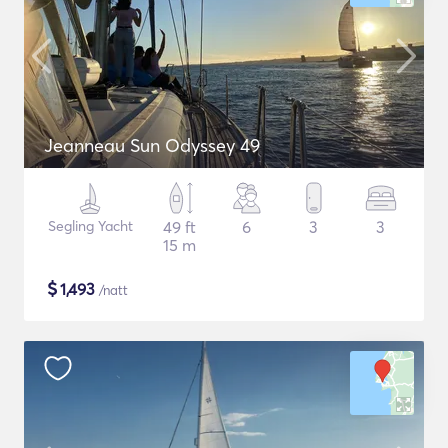
Jeanneau Sun Odyssey 49
Segling Yacht
49 ft
6
3
3
15 m
$
1,493
/natt