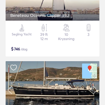
Beneteau Oceanis Clipper 393
Segling Yacht
39 ft
10
3
12 m
Kryssning
$
746
/dag