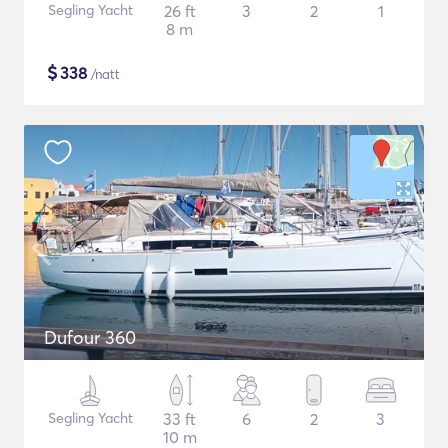
Segling Yacht
26 ft
3
2
1
8 m
$
338
/natt
Dufour 360
Segling Yacht
33 ft
6
2
3
10 m