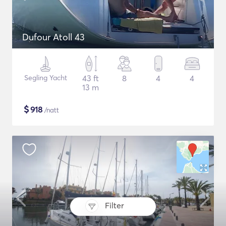
Dufour Atoll 43
Segling Yacht
43 ft
8
4
4
13 m
$
918
/natt
Filter