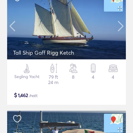
Tall Ship Gaff Rigg Ketch
Segling Yacht
79 ft
8
4
4
24 m
$
1,462
/natt