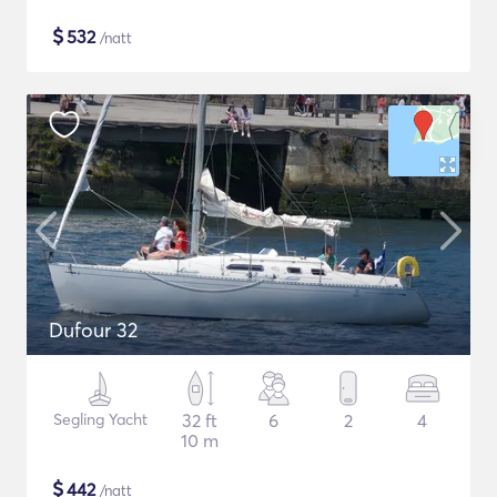
$
532
/natt
Dufour 32
Segling Yacht
32 ft
6
2
4
10 m
$
442
/natt