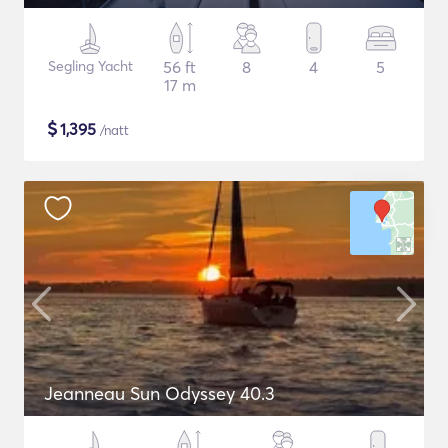
Segling Yacht
56 ft
8
4
5
17 m
$
1,395
/natt
Jeanneau Sun Odyssey 40.3