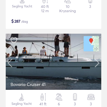
Segling Yacht
40 ft
10
3
12 m
Kryssning
$
287
/dag
Bavaria Cruiser 41
Segling Yacht
41 ft
6
3
3