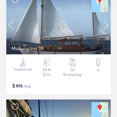
Mallorquina 39
Traditionell
39 ft
14
0
12 m
Kryssning
$
976
/dag