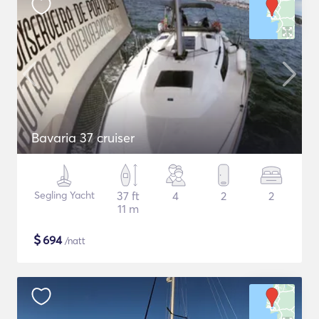
Bavaria 37 cruiser
Segling Yacht
37 ft
4
2
2
11 m
$
694
/natt