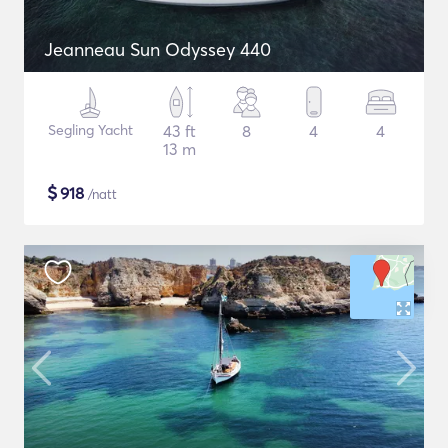
Jeanneau Sun Odyssey 440
Segling Yacht
43 ft
8
4
4
13 m
$
918
/natt