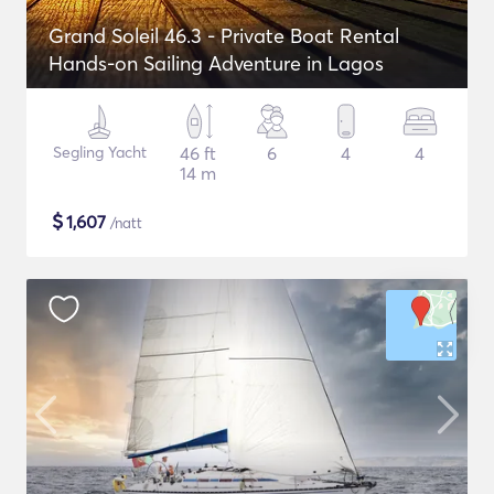
Grand Soleil 46.3 - Private Boat Rental
Hands-on Sailing Adventure in Lagos
Segling Yacht
46 ft
6
4
4
14 m
$
1,607
/natt