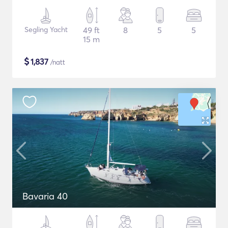
Segling Yacht
49 ft
8
5
5
15 m
$
1,837
/natt
Bavaria 40