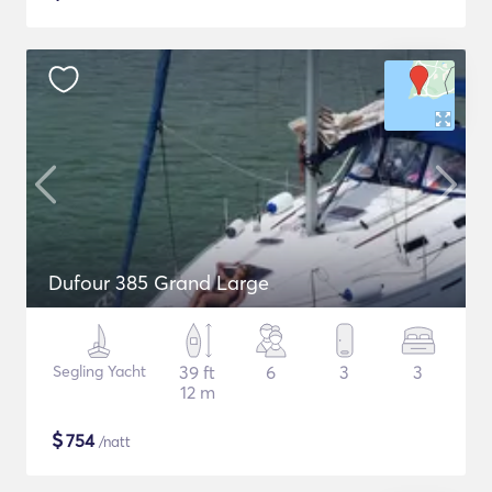
Dufour 385 Grand Large
Segling Yacht
39 ft
6
3
3
12 m
$
754
/natt