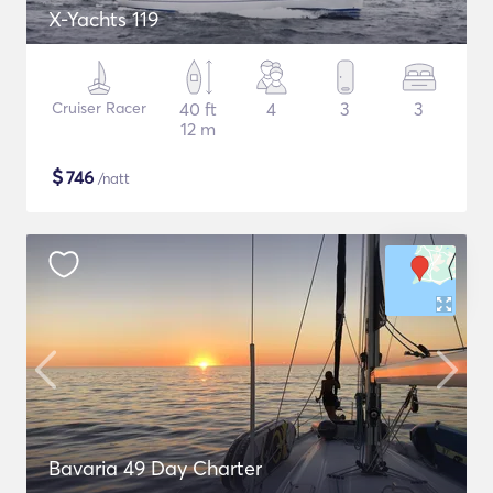
X-Yachts 119
Cruiser Racer
40 ft
4
3
3
12 m
$
746
/natt
Bavaria 49 Day Charter