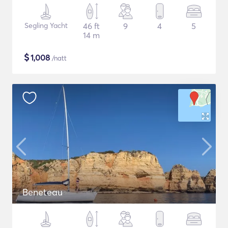
Segling Yacht
46 ft
9
4
5
14 m
$
1,008
/natt
Beneteau