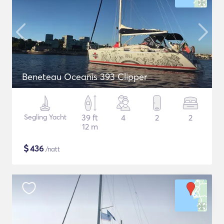
Beneteau Oceanis 393 Clipper
Segling Yacht
39 ft
4
2
2
12 m
$
436
/natt