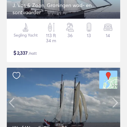
J. Vos & Zoon, Groningen wad- en
sontvaarder
Segling Yacht
113 ft
36
13
14
34 m
$
2,337
/natt