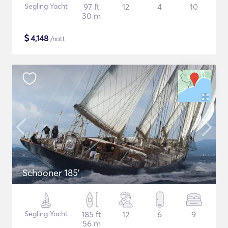
Segling Yacht
97 ft
12
4
10
30 m
$
4,148
/natt
Schooner 185'
Segling Yacht
185 ft
12
6
9
56 m