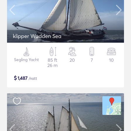
klipper Wadden Sea
Segling Yacht
85 ft
20
7
10
26 m
$
1,487
/natt