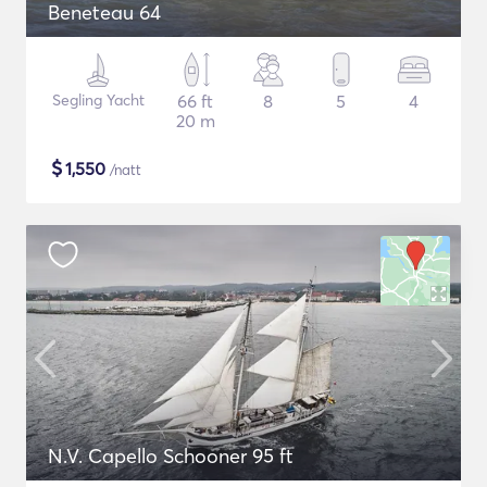
Beneteau 64
Segling Yacht
66 ft
8
5
4
20 m
$
1,550
/natt
N.V. Capello Schooner 95 ft