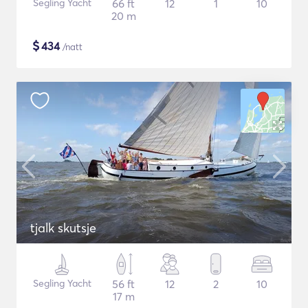
Segling Yacht
66 ft
12
1
10
20 m
$
434
/natt
tjalk skutsje
Segling Yacht
56 ft
12
2
10
17 m