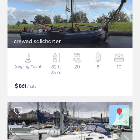
crewed sailcharter
Segling Yacht
82 ft
20
8
10
25 m
$
861
/natt