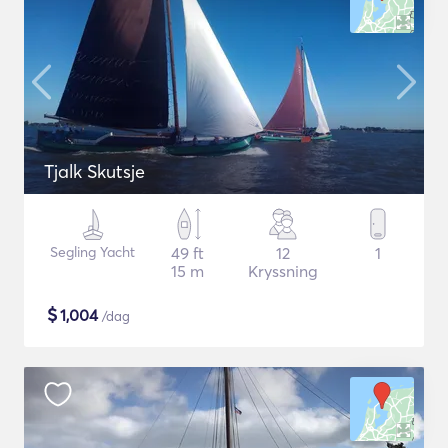
Tjalk Skutsje
Segling Yacht
49 ft
12
1
15 m
Kryssning
$
1,004
/dag