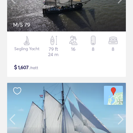
M/S 79
Segling Yacht
79 ft
16
8
8
24 m
$
1,607
/natt