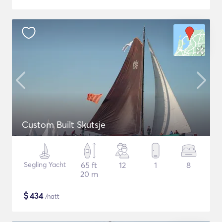
Custom Built Skutsje
Segling Yacht
65 ft
12
1
8
20 m
$
434
/natt