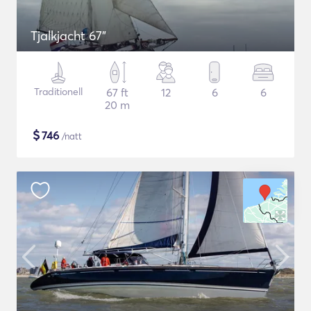
Tjalkjacht 67"
Traditionell
67 ft
12
6
6
20 m
$
746
/natt