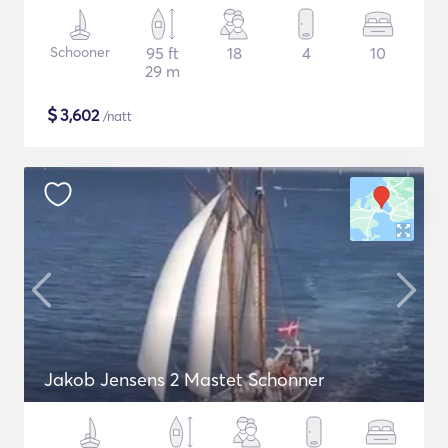
Schooner
95 ft
18
4
10
29 m
$
3,602
/natt
Jakob Jensens 2 Mastet Schonner