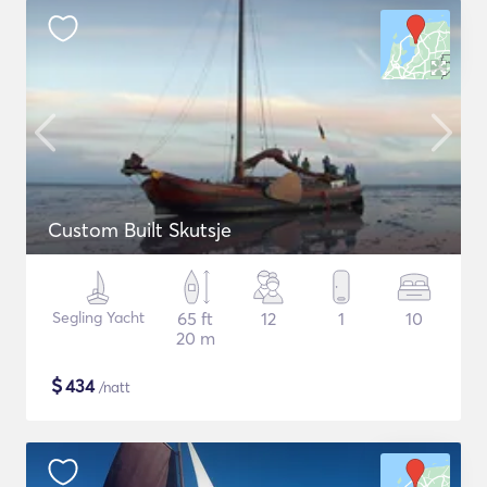
Custom Built Skutsje
Segling Yacht
65 ft
12
1
10
20 m
$
434
/natt