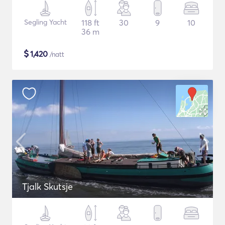
Segling Yacht
118 ft
30
9
10
36 m
$
1,420
/natt
Tjalk Skutsje