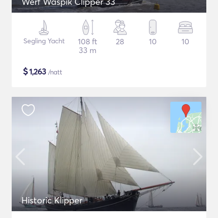
Werf Waspik Clipper 33
Segling Yacht
108 ft
28
10
10
33 m
$
1,263
/natt
Historic Klipper