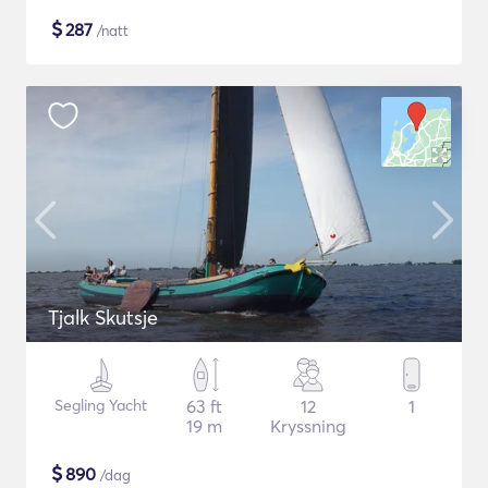
$
287
/natt
Tjalk Skutsje
Segling Yacht
63 ft
12
1
19 m
Kryssning
$
890
/dag