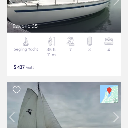
Bavaria 35
Segling Yacht
35 ft
7
3
4
11 m
$
437
/natt