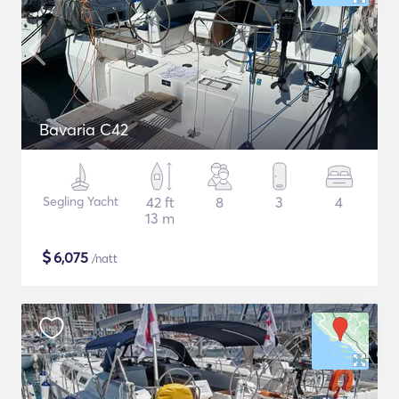
Bavaria C42
Segling Yacht
42 ft
8
3
4
13 m
$
6,075
/natt