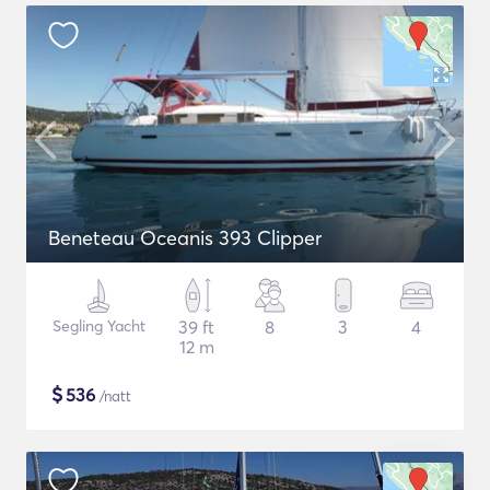
Beneteau Oceanis 393 Clipper
Segling Yacht
39 ft
8
3
4
12 m
$
536
/natt