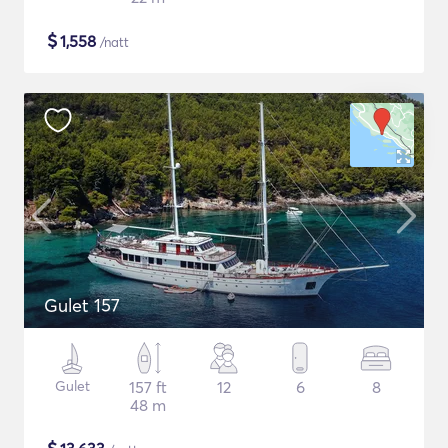
$
1,558
/natt
Gulet 157
Gulet
157 ft
12
6
8
48 m