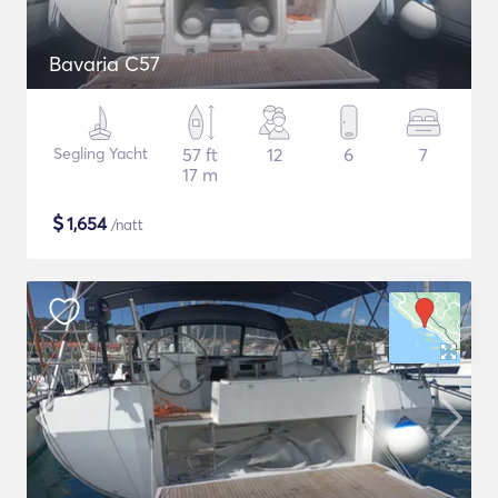
Bavaria C57
Segling Yacht
57 ft
12
6
7
17 m
$
1,654
/natt