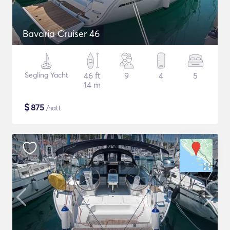
Bavaria Cruiser 46
Segling Yacht
46 ft
9
4
5
14 m
$
875
/natt