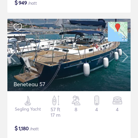
$
949
/natt
Beneteau 57
Segling Yacht
57 ft
8
4
4
17 m
$
1,180
/natt