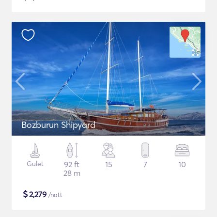
Bozburun Shipyard
Gulet
92 ft
15
7
10
28 m
$
2,279
/natt