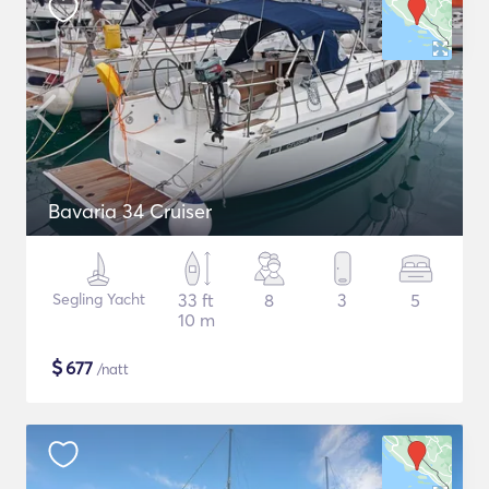
Bavaria 34 Cruiser
Segling Yacht
33 ft
8
3
5
10 m
$
677
/natt