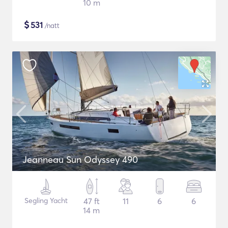
10 m
$
531
/natt
Jeanneau Sun Odyssey 490
Segling Yacht
47 ft
11
6
6
14 m