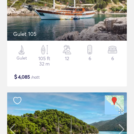
Gulet 105
Gulet
105 ft
12
6
6
32 m
$
4,085
/natt