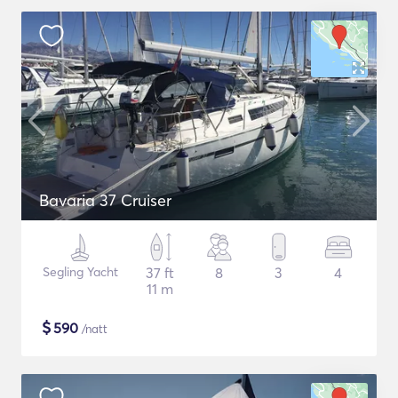
Bavaria 37 Cruiser
Segling Yacht
37 ft
8
3
4
11 m
$
590
/natt