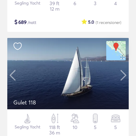
Segling Yacht
39 ft
6
3
4
12 m
$
689
5.0
/natt
(1
recensioner
)
Gulet 118
Segling Yacht
118 ft
10
5
5
36 m