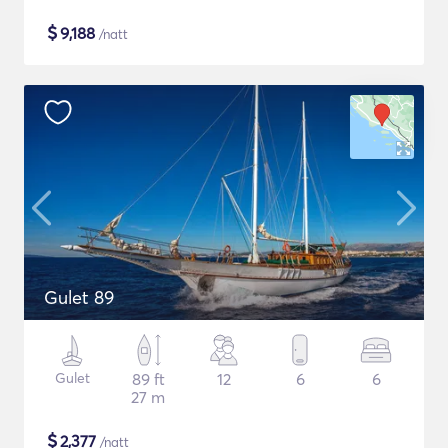
$
9,188
/natt
Gulet 89
Gulet
89 ft
12
6
6
27 m
$
2,377
/natt