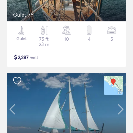
Gulet 75
Gulet
75 ft
10
4
5
23 m
$
2,287
/natt