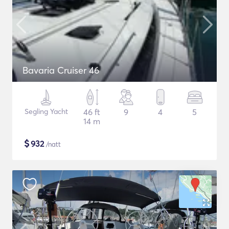
Bavaria Cruiser 46
Segling Yacht
46 ft
9
4
5
14 m
$
932
/natt