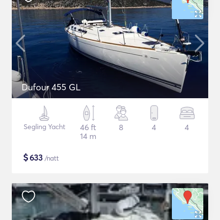
Dufour 455 GL
Segling Yacht
46 ft
8
4
4
14 m
$
633
/natt