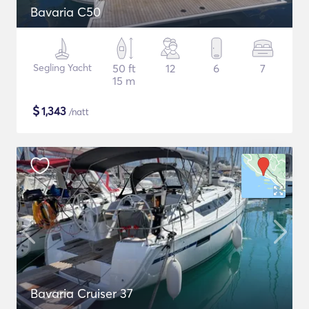
Bavaria C50
Segling Yacht
50 ft
12
6
7
15 m
$
1,343
/natt
Bavaria Cruiser 37