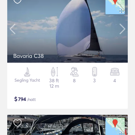
Bavaria C38
Segling Yacht
38 ft
8
3
4
12 m
$
794
/natt