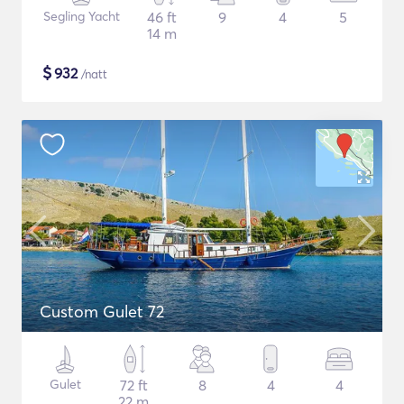
Segling Yacht
46 ft
9
4
5
14 m
$
932
/natt
Custom Gulet 72
Gulet
72 ft
8
4
4
22 m