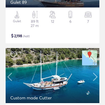
Gulet 89
Gulet
89 ft
12
6
7
27 m
$
2,198
/natt
Custom made Cutter