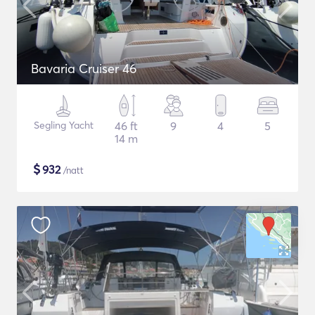
Bavaria Cruiser 46
Segling Yacht
46 ft
9
4
5
14 m
$
932
/natt