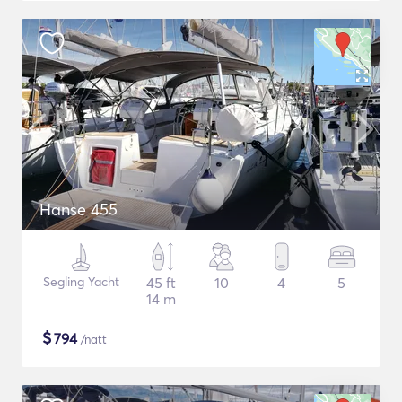
Hanse 455
Segling Yacht
45 ft
10
4
5
14 m
$
794
/natt