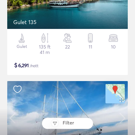
Gulet 135
Gulet
135 ft
22
11
10
41 m
$
6,291
/natt
Filter