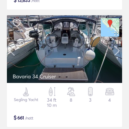
$
13,633
/natt
Bavaria 34 Cruiser
Segling Yacht
34 ft
8
3
4
10 m
$
661
/natt