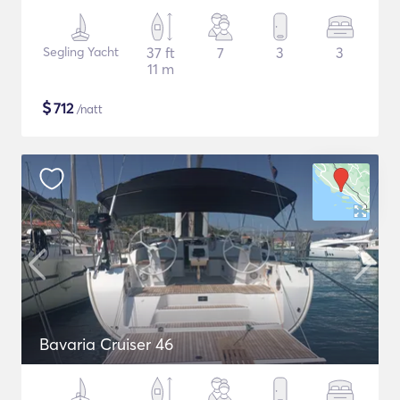
Segling Yacht
37 ft
7
3
3
11 m
$
712
/natt
Bavaria Cruiser 46