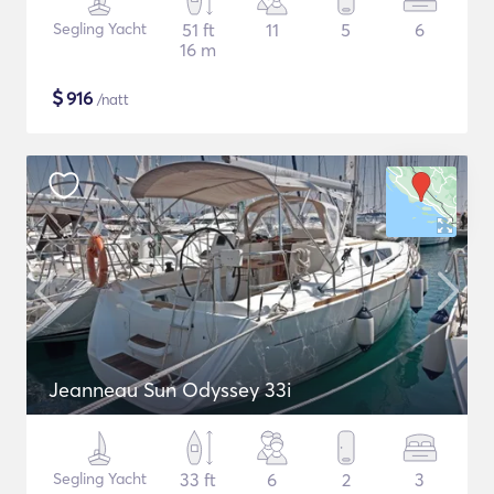
Segling Yacht
51 ft
11
5
6
16 m
$
916
/natt
Jeanneau Sun Odyssey 33i
Segling Yacht
33 ft
6
2
3