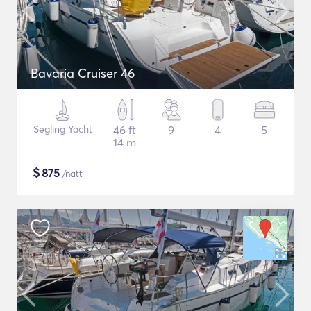
Bavaria Cruiser 46
Segling Yacht
46 ft
9
4
5
14 m
$
875
/natt