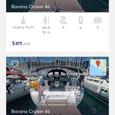
Bavaria Cruiser 46
Segling Yacht
46 ft
9
4
5
14 m
$
875
/natt
Bavaria Cruiser 46