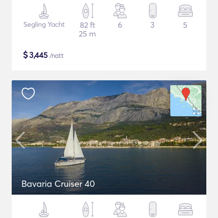
Segling Yacht
82 ft
6
3
5
25 m
$
3,445
/natt
Bavaria Cruiser 40