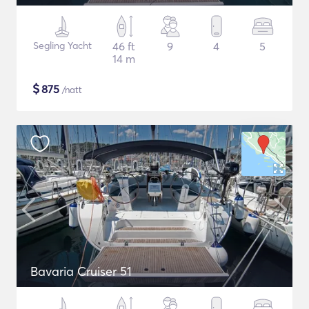
Segling Yacht
46 ft
9
4
5
14 m
$
875
/natt
Bavaria Cruiser 51