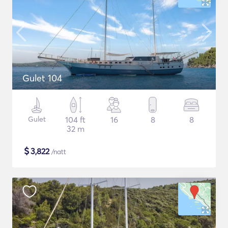
Gulet 104
Gulet
104 ft
16
8
8
32 m
$
3,822
/natt