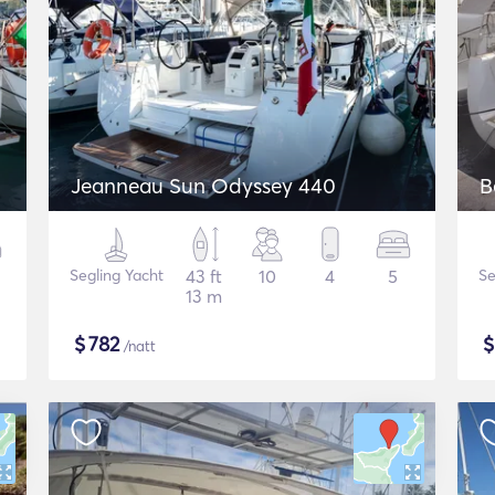
Jeanneau Sun Odyssey 440
B
Segling Yacht
43 ft
10
4
5
Se
13 m
$
782
/natt