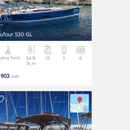
ufour 530 GL
gling Yacht
54 ft
12
5
6
16 m
$
903
/natt