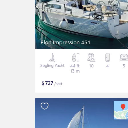
Elan Impression 45.1
Segling Yacht
44 ft
10
4
5
13 m
$
737
/natt