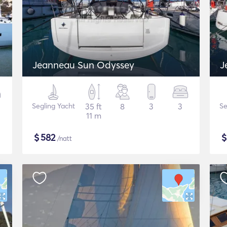
Jeanneau Sun Odyssey
J
Segling Yacht
35 ft
8
3
3
Se
11 m
$
582
/natt