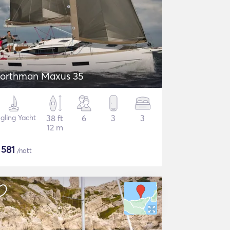
orthman Maxus 35
gling Yacht
38 ft
6
3
3
12 m
$
581
/natt