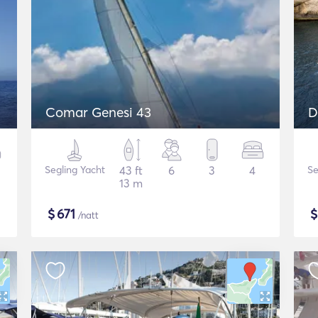
Comar Genesi 43
D
Segling Yacht
43 ft
6
3
4
Se
13 m
$
671
/natt