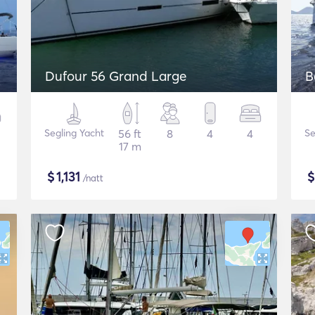
Dufour 56 Grand Large
B
Segling Yacht
56 ft
8
4
4
Se
17 m
$
1,131
/natt