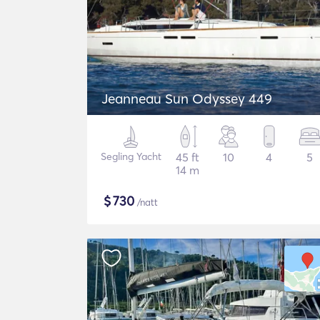
Jeanneau Sun Odyssey 449
Segling Yacht
45 ft
10
4
5
14 m
$
730
/natt