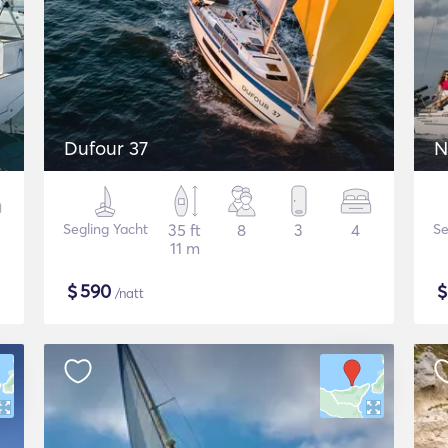
Dufour 37
N
Segling Yacht
35 ft
8
3
4
Se
11 m
$
590
/natt