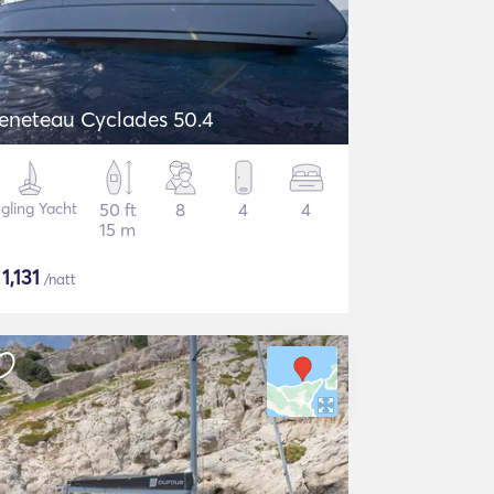
eneteau Cyclades 50.4
gling Yacht
50 ft
8
4
4
15 m
$
1,131
/natt