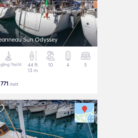
eanneau Sun Odyssey
gling Yacht
44 ft
10
4
5
13 m
$
771
/natt