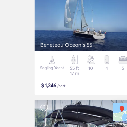
Beneteau Oceanis 55
Segling Yacht
55 ft
10
4
5
17 m
$
1,246
/natt