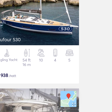
ufour 530
gling Yacht
54 ft
10
4
5
16 m
$
938
/natt