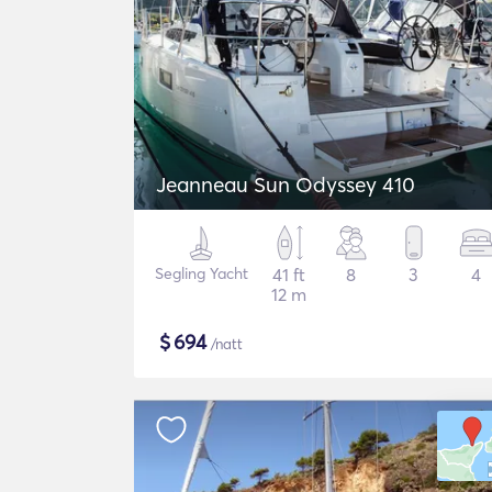
Jeanneau Sun Odyssey 410
Segling Yacht
41 ft
8
3
4
12 m
$
694
/natt