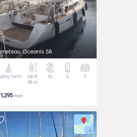
eneteau Oceanis 58
gling Yacht
58 ft
10
5
7
18 m
$
1,295
/natt