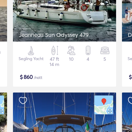
Jeanneau Sun Odyssey 479
D
Segling Yacht
47 ft
10
4
5
Se
14 m
$
860
/natt