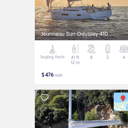
Jeanneau Sun Odyssey 410
Segling Yacht
41 ft
8
3
4
12 m
$
476
/natt