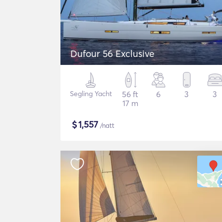
Dufour 56 Exclusive
Segling Yacht
56 ft
6
3
3
17 m
$
1,557
/natt