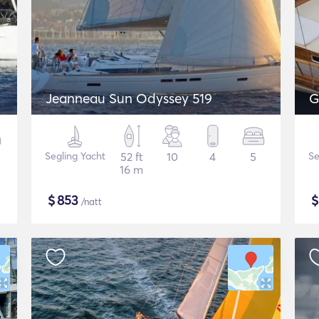
Jeanneau Sun Odyssey 519
G
Segling Yacht
52 ft
10
4
5
Se
16 m
$
853
/natt