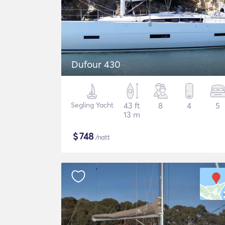
Dufour 430
Segling Yacht
43 ft
8
4
5
13 m
$
748
/natt