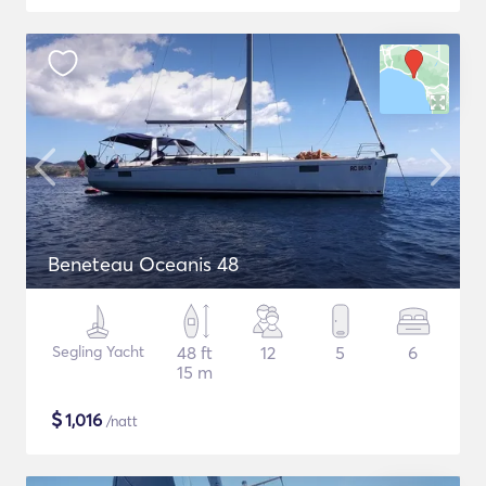
Beneteau Oceanis 48
Segling Yacht
48 ft
12
5
6
15 m
$
1,016
/natt