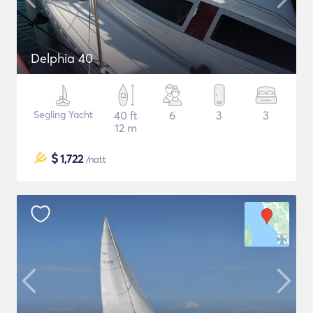
Delphia 40
Segling Yacht
40 ft
6
3
3
12 m
$
1,722
/natt