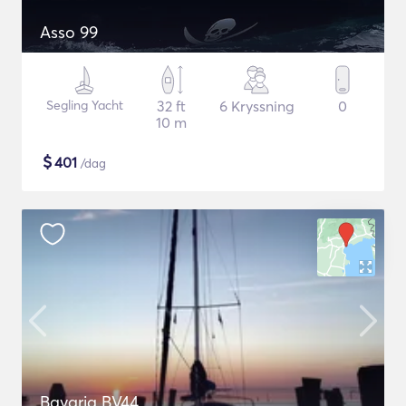
Asso 99
Segling Yacht
32 ft
6 Kryssning
0
10 m
$
401
/dag
Bavaria BV44