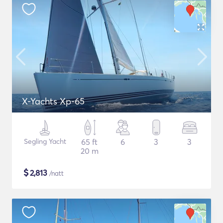
X-Yachts Xp-65
Segling Yacht
65 ft
6
3
3
20 m
$
2,813
/natt