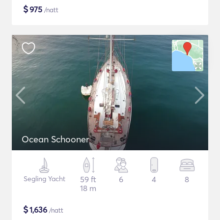
$
975
/natt
Ocean Schooner
Segling Yacht
59 ft
6
4
8
18 m
$
1,636
/natt