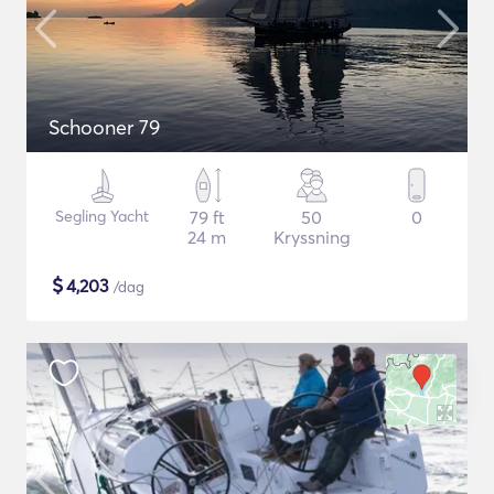
Schooner 79
Segling Yacht
79 ft
50
0
24 m
Kryssning
$
4,203
/dag