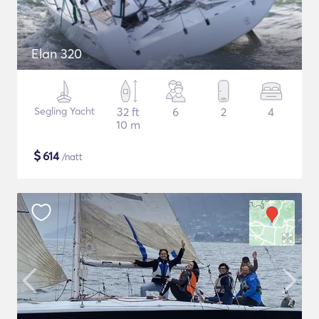
Elan 320
Segling Yacht
32 ft
6
2
4
10 m
$
614
/natt