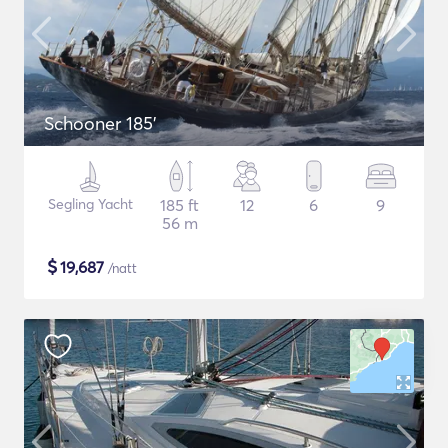
Schooner 185'
Segling Yacht
185 ft
12
6
9
56 m
$
19,687
/natt