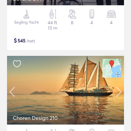
Segling Yacht
44 ft
8
4
4
13 m
$
545
/natt
Choren Design 210