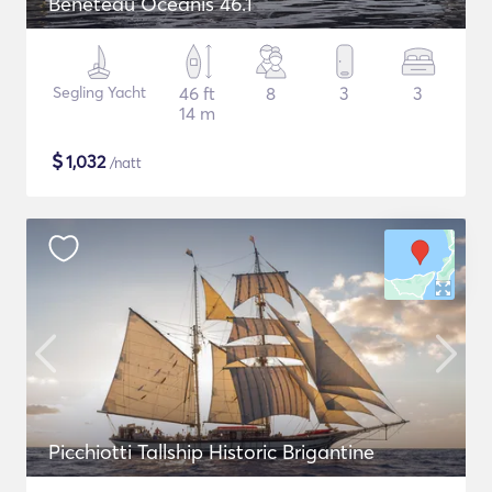
Beneteau Oceanis 46.1
Segling Yacht
46 ft
8
3
3
14 m
$
1,032
/natt
Picchiotti Tallship Historic Brigantine