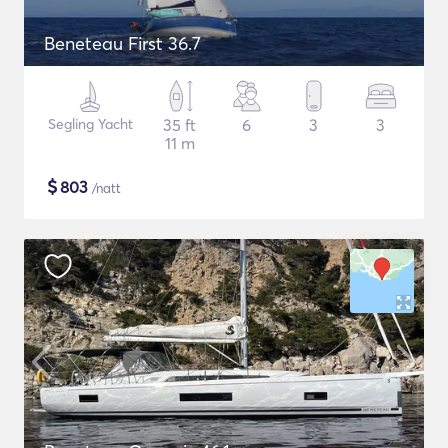
Beneteau First 36.7
Segling Yacht
35 ft
6
3
3
11 m
$
803
/natt