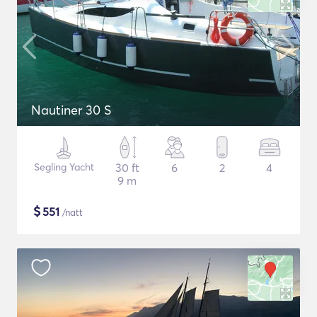
Nautiner 30 S
Segling Yacht
30 ft
6
2
4
9 m
$
551
/natt