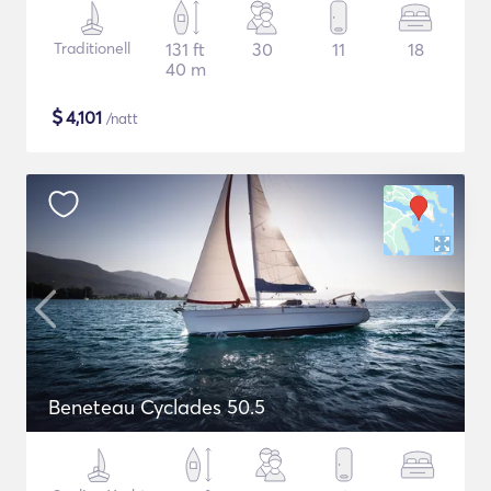
Traditionell
131 ft
30
11
18
40 m
$
4,101
/natt
Beneteau Cyclades 50.5