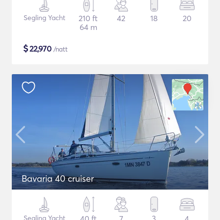
Segling Yacht
210 ft
42
18
20
64 m
$
22,970
/natt
Bavaria 40 cruiser
Segling Yacht
40 ft
7
3
4