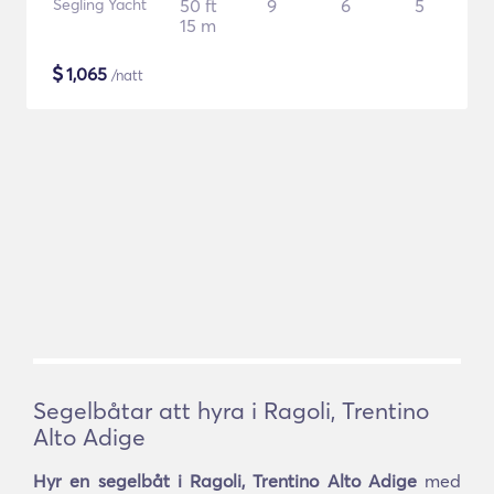
Segling Yacht
50 ft
9
6
5
15 m
$
1,065
/natt
Segelbåtar att hyra i Ragoli, Trentino
Alto Adige
Hyr en segelbåt i Ragoli, Trentino Alto Adige
med