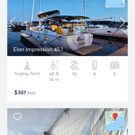
Elan Impression 45.1
Segling Yacht
45 ft
10
4
5
14 m
$
557
/natt