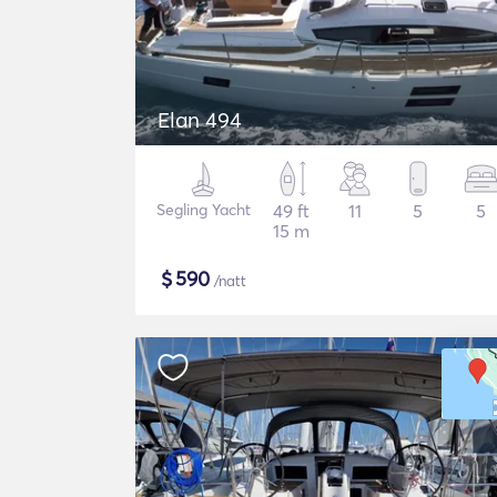
Elan 494
Segling Yacht
49 ft
11
5
5
15 m
$
590
/natt