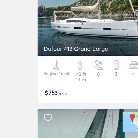
Dufour 412 Grand Large
Segling Yacht
42 ft
8
3
4
13 m
$
753
/natt