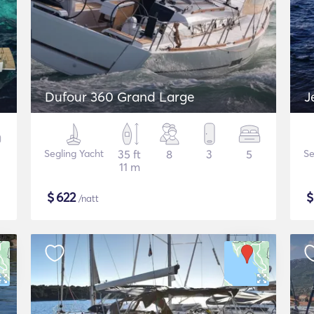
Dufour 360 Grand Large
J
Segling Yacht
35 ft
8
3
5
Se
11 m
$
622
/natt