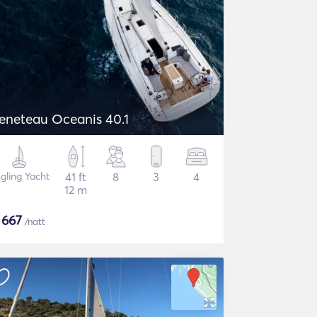
eneteau Oceanis 40.1
gling Yacht
41 ft
8
3
4
12 m
$
667
/natt