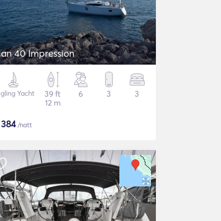
lan 40 Impression
gling Yacht
39 ft
6
3
3
12 m
$
384
/natt