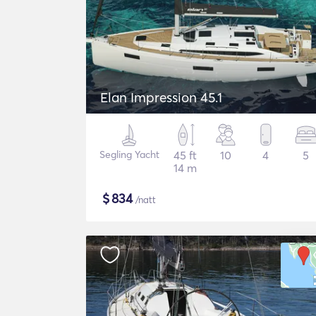
Elan Impression 45.1
Segling Yacht
45 ft
10
4
5
14 m
$
834
/natt