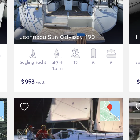
Jeanneau Sun Odyssey 490
H
Segling Yacht
49 ft
12
6
6
Se
15 m
$
958
/natt