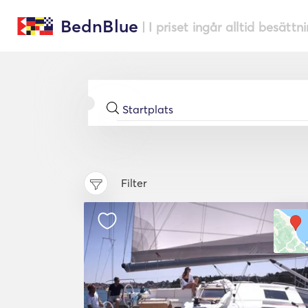
BednBlue
| I priset ingår alltid besättn
Filter