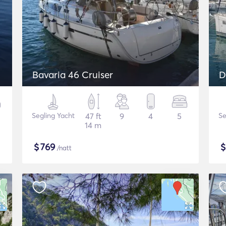
Bavaria 46 Cruiser
D
Segling Yacht
47 ft
9
4
5
Se
14 m
$
769
/natt