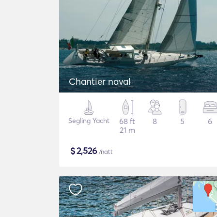
Chantier naval
Segling Yacht
68 ft
8
5
6
21 m
$
2,526
/natt