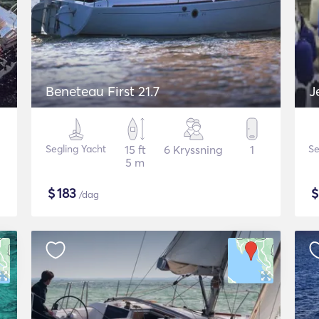
Beneteau First 21.7
J
Segling Yacht
15 ft
6 Kryssning
1
Se
5 m
$
183
/dag