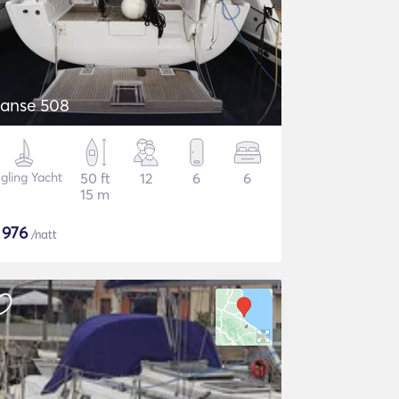
anse 508
gling Yacht
50 ft
12
6
6
15 m
$
976
/natt