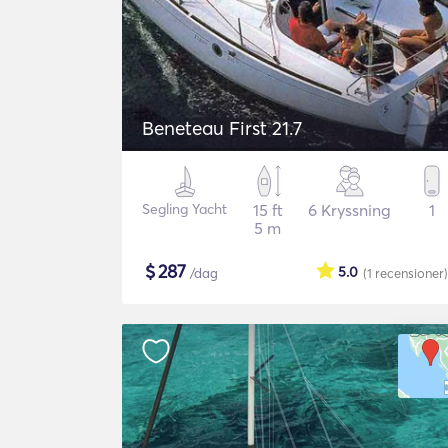
Beneteau First 21.7
Segling Yacht
15 ft
6 Kryssning
1
5 m
$
287
5.0
/dag
(1
recensioner
)