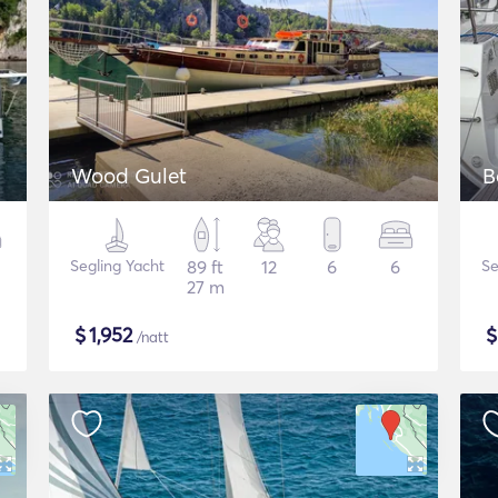
Wood Gulet
B
Segling Yacht
89 ft
12
6
6
Se
27 m
$
1,952
/natt