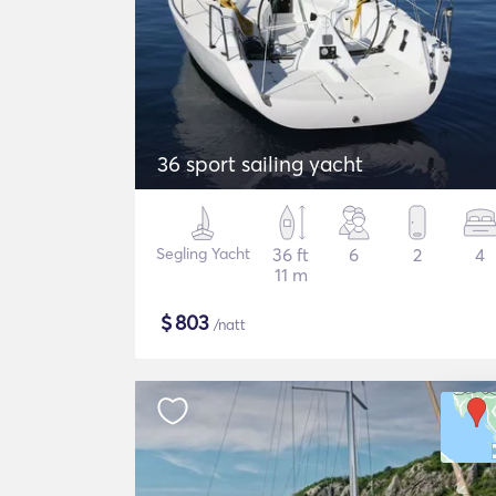
36 sport sailing yacht
Segling Yacht
36 ft
6
2
4
11 m
$
803
/natt