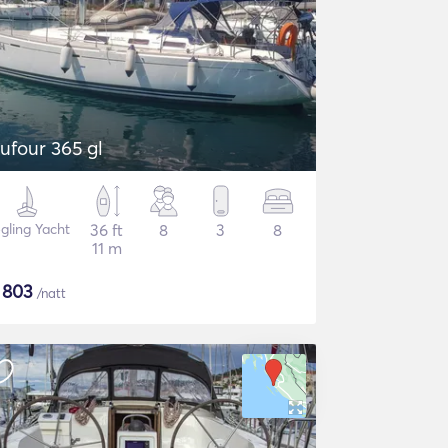
ufour 365 gl
gling Yacht
36 ft
8
3
8
11 m
$
803
/natt