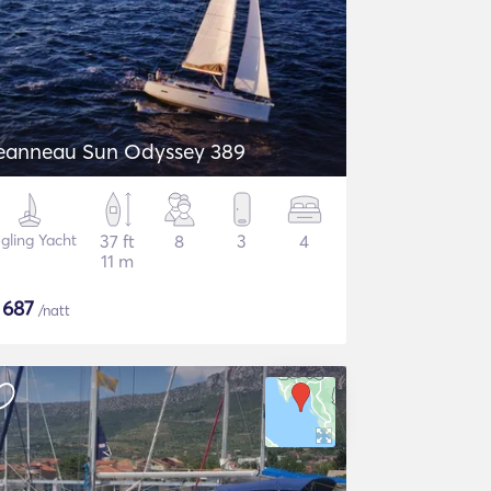
eanneau Sun Odyssey 389
gling Yacht
37 ft
8
3
4
11 m
$
687
/natt