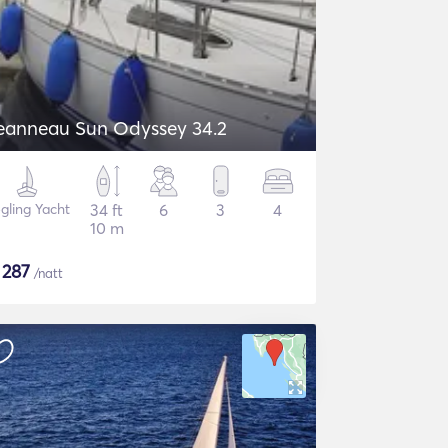
eanneau Sun Odyssey 34.2
gling Yacht
34 ft
6
3
4
10 m
$
287
/natt