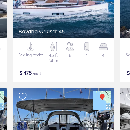
Bavaria Cruiser 45
E
Segling Yacht
45 ft
8
4
4
Se
14 m
$
475
/natt