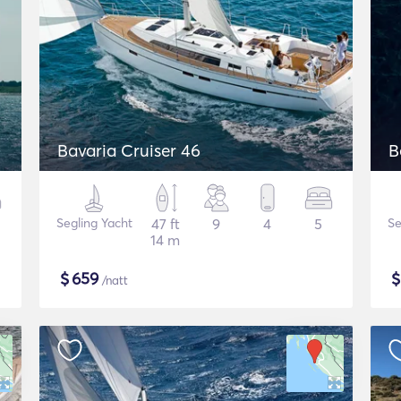
Bavaria Cruiser 46
B
Segling Yacht
47 ft
9
4
5
Se
14 m
$
659
/natt