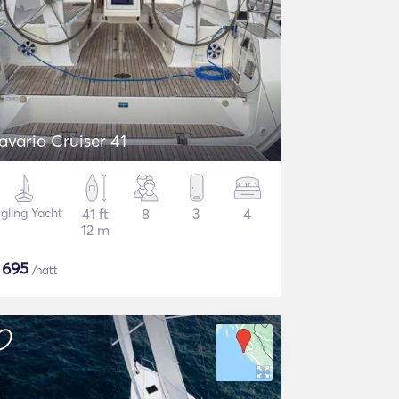
avaria Cruiser 41
gling Yacht
41 ft
8
3
4
12 m
$
695
/natt