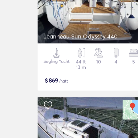
Jeanneau Sun Odyssey 440
Segling Yacht
44 ft
10
4
5
13 m
$
869
/natt