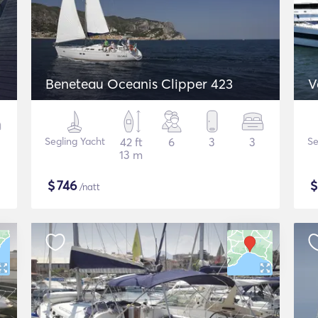
Beneteau Oceanis Clipper 423
V
Segling Yacht
42 ft
6
3
3
Se
13 m
$
746
/natt