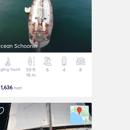
cean Schooner
gling Yacht
59 ft
6
4
8
18 m
$
1,636
/natt