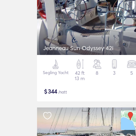
Jeanneau Sun Odyssey 42i
Segling Yacht
42 ft
8
3
5
13 m
$
344
/natt