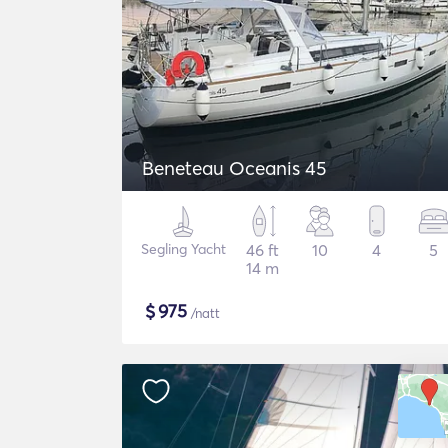
Beneteau Oceanis 45
Segling Yacht
46 ft
10
4
5
14 m
$
975
/natt