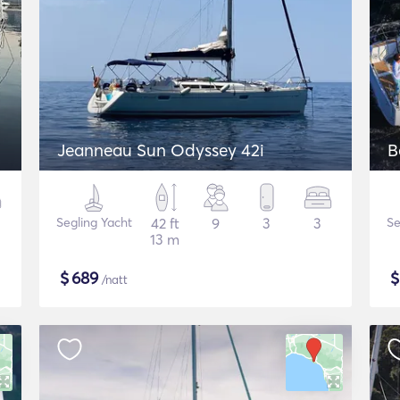
Jeanneau Sun Odyssey 42i
B
Segling Yacht
42 ft
9
3
3
Se
13 m
$
689
/natt