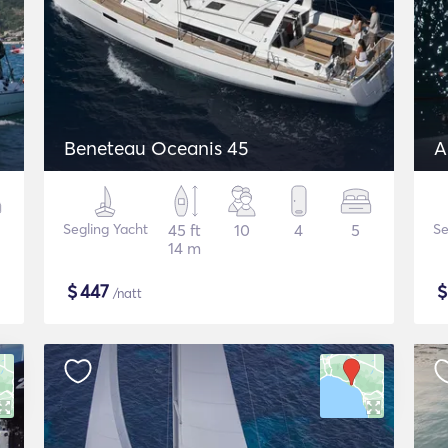
Beneteau Oceanis 45
A
Segling Yacht
45 ft
10
4
5
Se
14 m
$
447
/natt