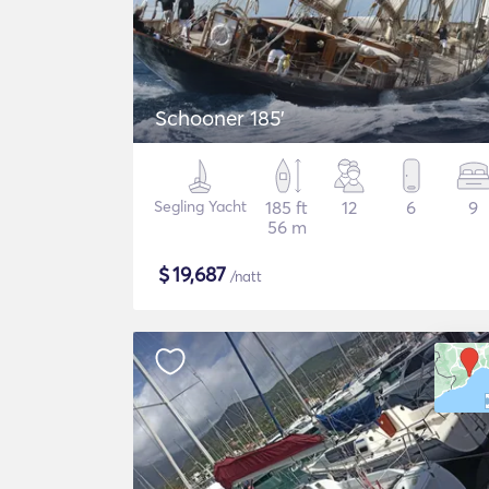
Schooner 185'
Segling Yacht
185 ft
12
6
9
56 m
$
19,687
/natt