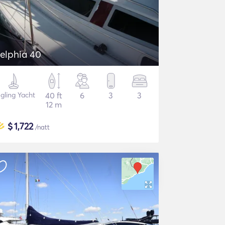
elphia 40
gling Yacht
40 ft
6
3
3
12 m
$
1,722
/natt