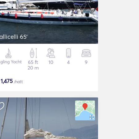
allicelli 65'
gling Yacht
65 ft
10
4
9
20 m
$
1,475
/natt