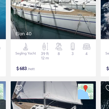
Elan 40
Y
Segling Yacht
39 ft
8
3
4
Se
12 m
$
683
/natt