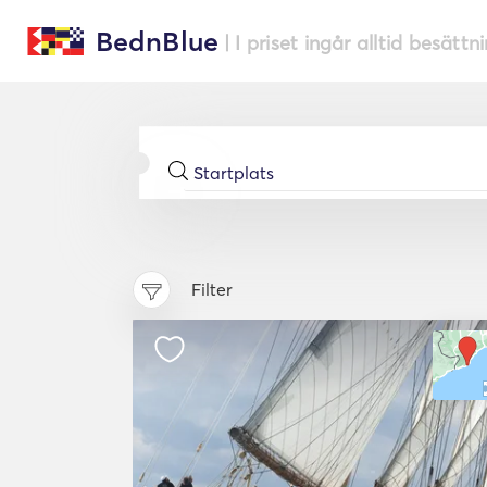
BednBlue
| I priset ingår alltid besättn
Filter