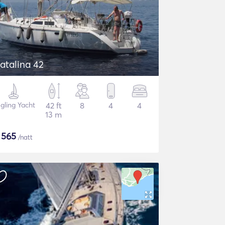
atalina 42
gling Yacht
42 ft
8
4
4
13 m
$
565
/natt