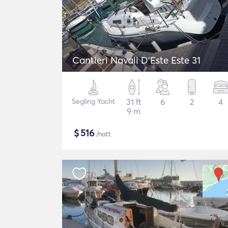
Cantieri Navali D'Este Este 31
Segling Yacht
31 ft
6
2
4
9 m
$
516
/natt