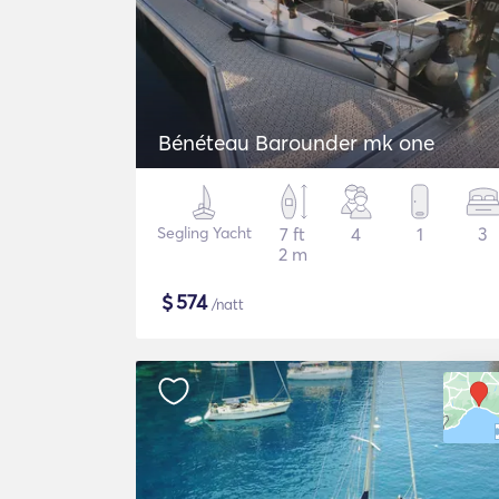
Bénéteau Barounder mk one
Segling Yacht
7 ft
4
1
3
2 m
$
574
/natt