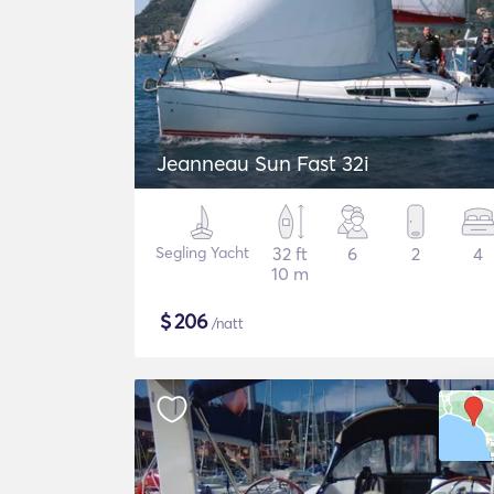
Jeanneau Sun Fast 32i
Segling Yacht
32 ft
6
2
4
10 m
$
206
/natt