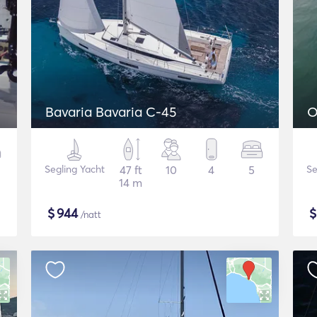
Bavaria Bavaria C-45
O
Segling Yacht
47 ft
10
4
5
Se
14 m
$
944
/natt