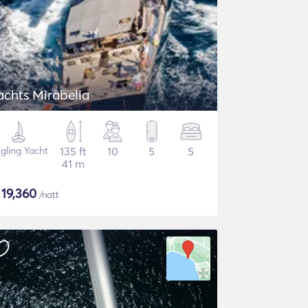
achts Mirabella
gling Yacht
135 ft
10
5
5
41 m
$
19,360
/natt