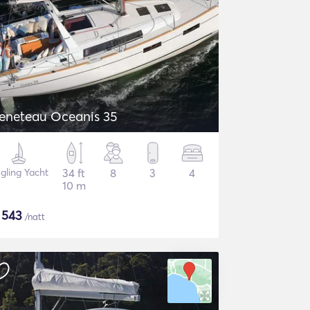
eneteau Oceanis 35
gling Yacht
34 ft
8
3
4
10 m
$
543
/natt