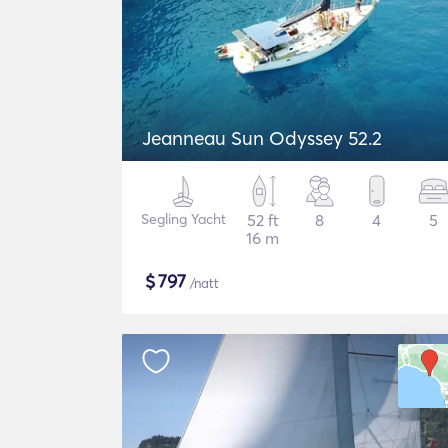
Jeanneau Sun Odyssey 52.2
Segling Yacht
52 ft
8
4
5
16 m
$
797
/natt