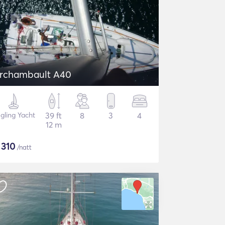
rchambault A40
gling Yacht
39 ft
8
3
4
12 m
$
310
/natt