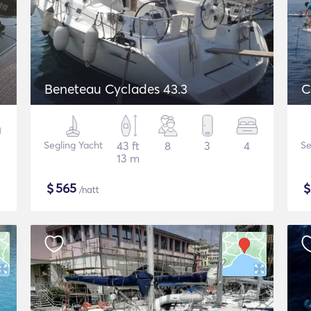
Beneteau Cyclades 43.3
C
Segling Yacht
43 ft
8
3
4
Se
13 m
$
565
/natt