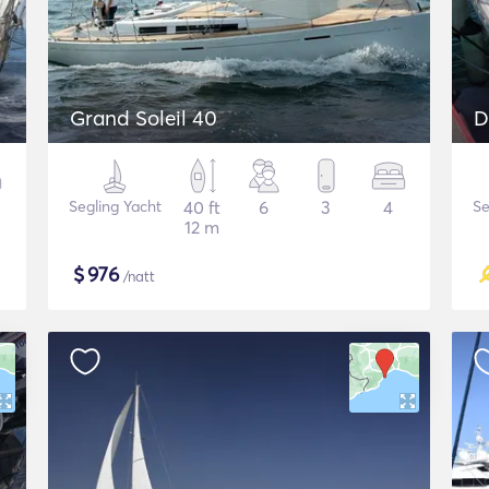
Grand Soleil 40
D
Segling Yacht
40 ft
6
3
4
Se
12 m
$
976
/natt