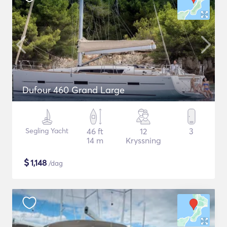
Dufour 460 Grand Large
Segling Yacht
46 ft
12
3
14 m
Kryssning
$
1,148
/dag