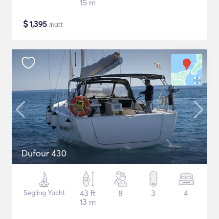
15 m
$
1,395
/natt
Dufour 430
Segling Yacht
43 ft
8
3
4
13 m