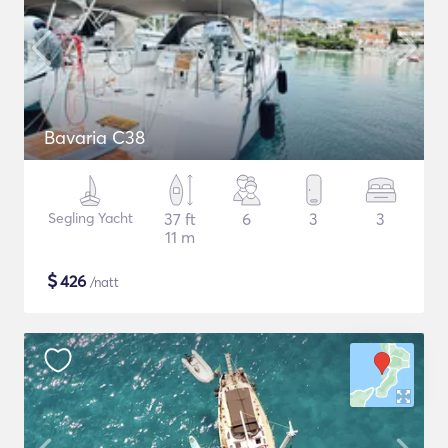
Bavaria C38
Segling Yacht
37 ft
6
3
3
11 m
$
426
/natt