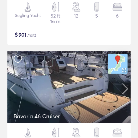
Segling Yacht
52 ft
12
5
6
16 m
$
901
/natt
Bavaria 46 Cruiser