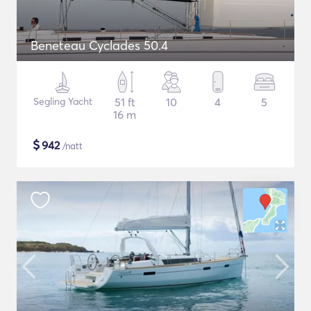
Beneteau Cyclades 50.4
Segling Yacht
51 ft
10
4
5
16 m
$
942
/natt