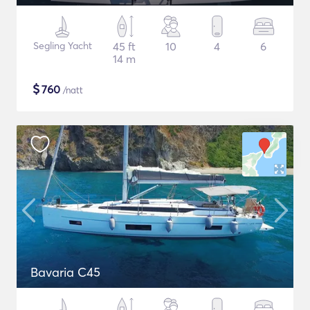
Segling Yacht
45 ft
10
4
6
14 m
$
760
/natt
Bavaria C45