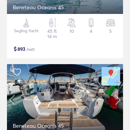
Beneteau Oceanis 45
Segling Yacht
45 ft
10
4
5
14 m
$
893
/natt
Beneteau Oceanis 45