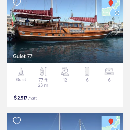
Gulet 77
Gulet
77 ft
12
6
6
23 m
$
2,517
/natt