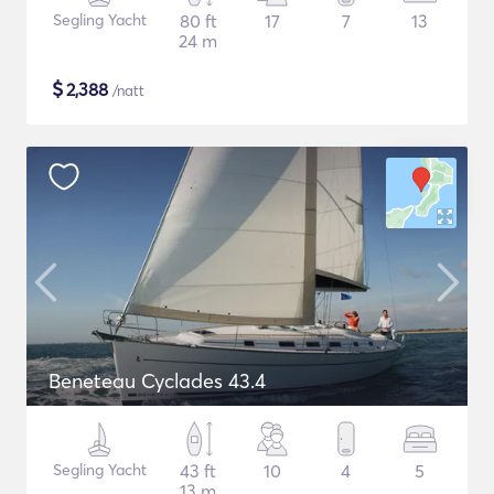
Segling Yacht
80 ft
17
7
13
24 m
$
2,388
/natt
Beneteau Cyclades 43.4
Segling Yacht
43 ft
10
4
5
13 m