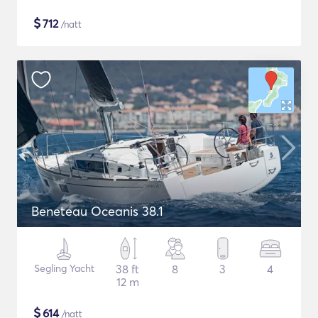
$
712
/natt
Beneteau Oceanis 38.1
Segling Yacht
38 ft
8
3
4
12 m
$
614
/natt