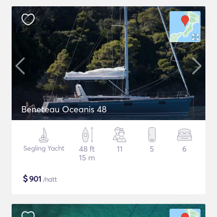
Beneteau Oceanis 48
Segling Yacht
48 ft
11
5
6
15 m
$
901
/natt