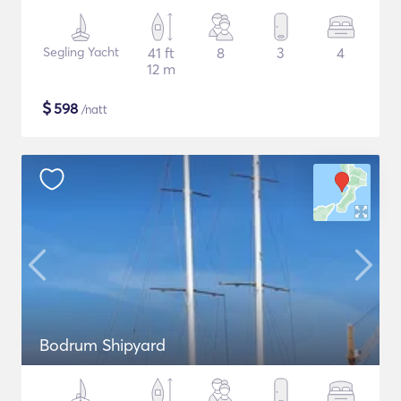
Segling Yacht
41 ft
8
3
4
12 m
$
598
/natt
Bodrum Shipyard