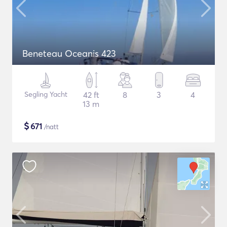
Beneteau Oceanis 423
Segling Yacht
42 ft
8
3
4
13 m
$
671
/natt