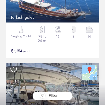
Turkish gulet
Segling Yacht
79 ft
16
8
14
24 m
$
1,254
/natt
Filter