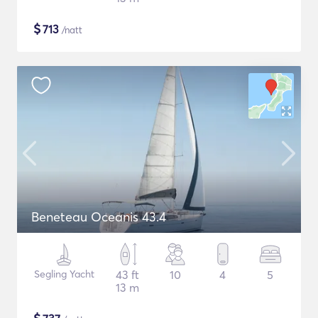
$
713
/natt
Beneteau Oceanis 43.4
Segling Yacht
43 ft
10
4
5
13 m