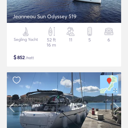
Jeanneau Sun Odyssey 519
Segling Yacht
52 ft
11
5
6
16 m
$
852
/natt