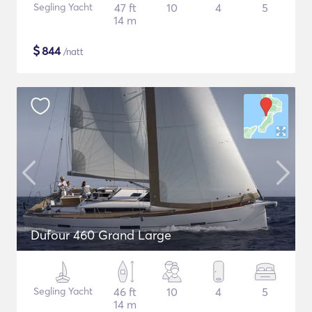
Segling Yacht
47 ft
10
4
5
14 m
$
844
/natt
Dufour 460 Grand Large
Segling Yacht
46 ft
10
4
5
14 m