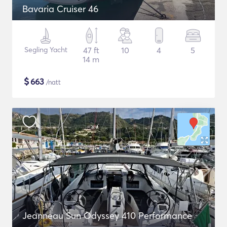
Bavaria Cruiser 46
Segling Yacht
47 ft
10
4
5
14 m
$
663
/natt
Jeanneau Sun Odyssey 410 Performance