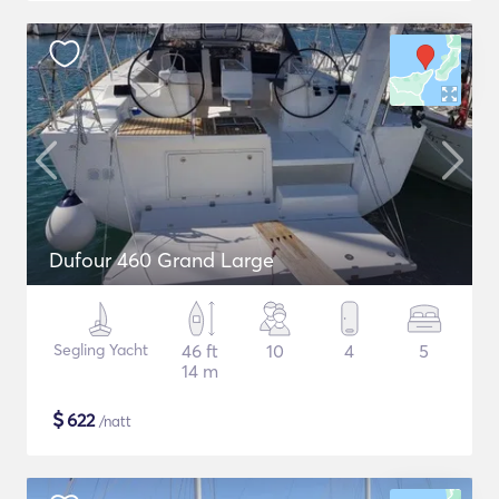
Dufour 460 Grand Large
Segling Yacht
46 ft
10
4
5
14 m
$
622
/natt