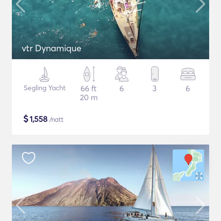
vtr Dynamique
Segling Yacht
66 ft
6
3
6
20 m
$
1,558
/natt