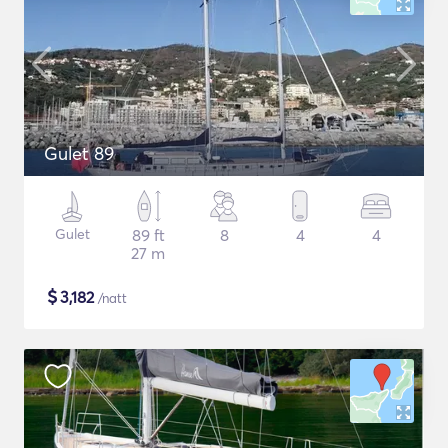
Gulet 89
Gulet
89 ft
8
4
4
27 m
$
3,182
/natt