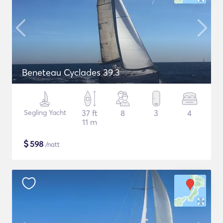
Beneteau Cyclades 39.3
Segling Yacht
37 ft
8
3
4
11 m
$
598
/natt