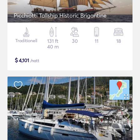
Picchiotti Tallship Historic Brigantine
Traditionell
131 ft
30
11
18
40 m
$
4,101
/natt