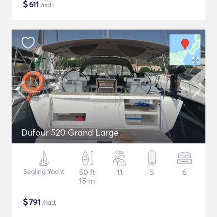
$
611
/natt
Dufour 520 Grand Large
Segling Yacht
50 ft
11
5
6
15 m
$
791
/natt