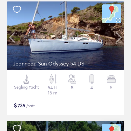
Jeanneau Sun Odyssey 54 DS
Segling Yacht
54 ft
8
4
5
16 m
$
735
/natt