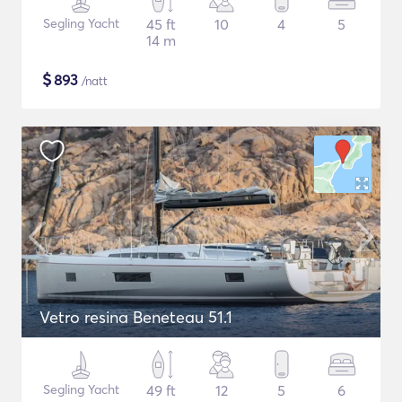
Segling Yacht
45 ft
10
4
5
14 m
$
893
/natt
Vetro resina Beneteau 51.1
Segling Yacht
49 ft
12
5
6