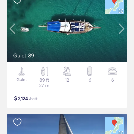
Gulet 89
Gulet
89 ft
12
6
6
27 m
$
2,124
/natt