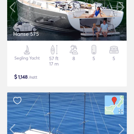
Hanse 575
Segling Yacht
57 ft
8
5
5
17 m
$
1,148
/natt