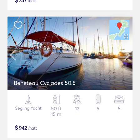
$
737
/natt
Beneteau Cyclades 50.5
Segling Yacht
50 ft
12
5
6
15 m
$
942
/natt