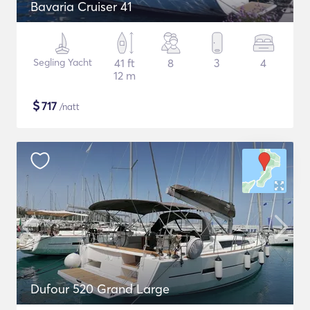
Bavaria Cruiser 41
Segling Yacht
41 ft
8
3
4
12 m
$
717
/natt
Dufour 520 Grand Large