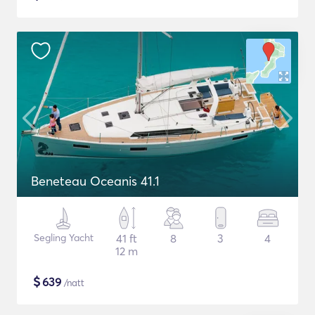
Beneteau Oceanis 41.1
Segling Yacht
41 ft
8
3
4
12 m
$
639
/natt