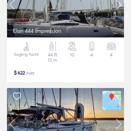
Elan 444 Impression
Segling Yacht
44 ft
10
4
4
13 m
$
622
/natt