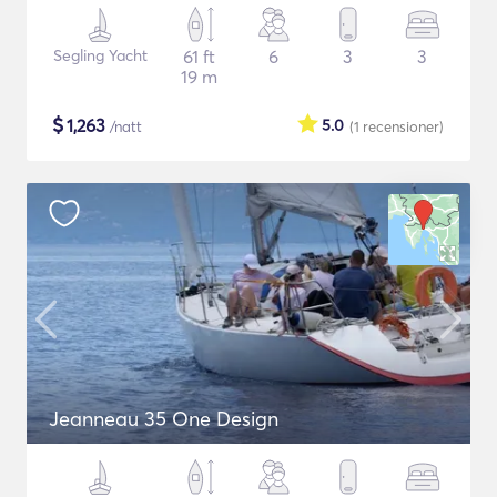
Segling Yacht
61 ft
6
3
3
19 m
$
1,263
5.0
/natt
(1
recensioner
)
Jeanneau 35 One Design