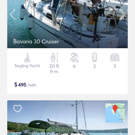
Bavaria 30 Cruiser
Segling Yacht
30 ft
6
2
3
9 m
$
495
/natt