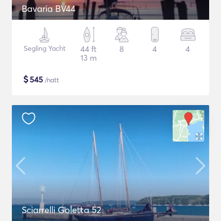
Bavaria BV44
Segling Yacht
44 ft
8
4
4
13 m
$
545
/natt
Sciarrelli Goletta 52