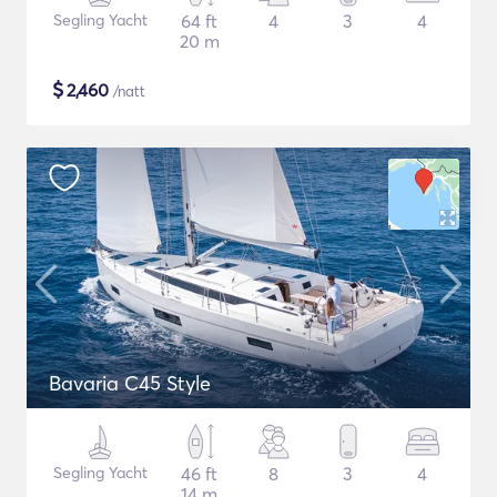
Segling Yacht
64 ft
4
3
4
20 m
$
2,460
/natt
Bavaria C45 Style
Segling Yacht
46 ft
8
3
4
14 m