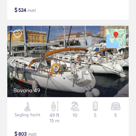
$
524
/natt
Bavaria 49
Segling Yacht
49 ft
10
5
5
15 m
$
803
/natt