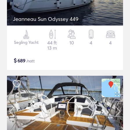
Jeanneau Sun Odyssey 449
Segling Yacht
44 ft
10
4
4
13 m
$
689
/natt