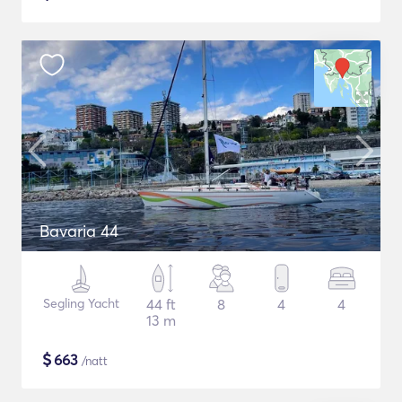
Bavaria 44
Segling Yacht
44 ft
8
4
4
13 m
$
663
/natt