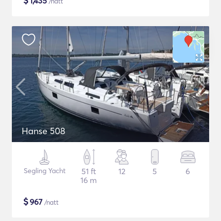
$
1,435
/natt
Hanse 508
Segling Yacht
51 ft
12
5
6
16 m
$
967
/natt