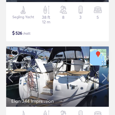
Segling Yacht
38 ft
8
3
5
12 m
$
526
/natt
Elan 344 Impression