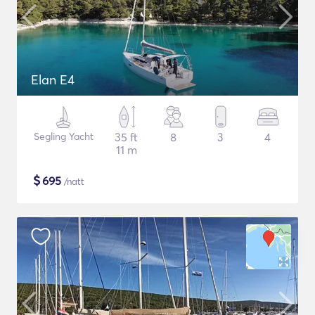
Elan E4
Segling Yacht
35 ft
8
3
4
11 m
$
695
/natt