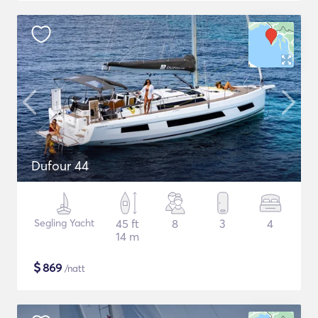
Dufour 44
Segling Yacht
45 ft
8
3
4
14 m
$
869
/natt