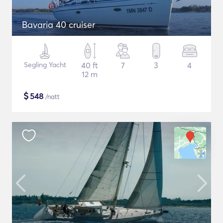
Bavaria 40 cruiser
Segling Yacht
40 ft
7
3
4
12 m
$
548
/natt