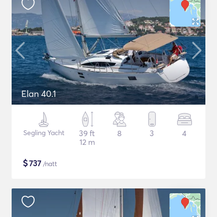
Elan 40.1
Segling Yacht
39 ft
8
3
4
12 m
$
737
/natt