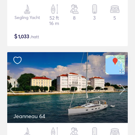
Segling Yacht
52 ft
8
3
5
16 m
$
1,033
/natt
Jeanneau 64