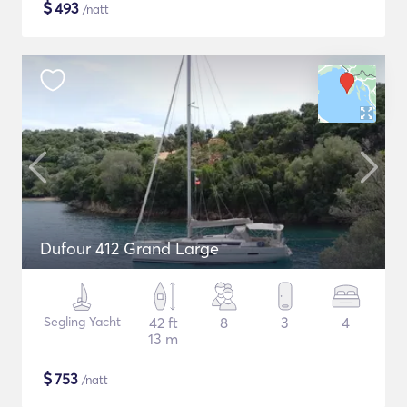
$
493
/natt
Dufour 412 Grand Large
Segling Yacht
42 ft
8
3
4
13 m
$
753
/natt