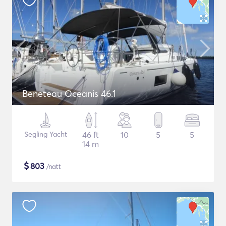
Beneteau Oceanis 46.1
Segling Yacht
46 ft
10
5
5
14 m
$
803
/natt