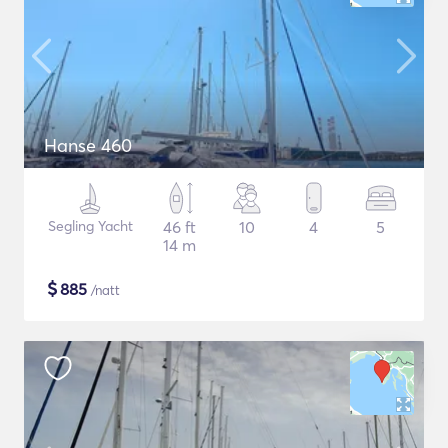
Hanse 460
Segling Yacht
46 ft
10
4
5
14 m
$
885
/natt