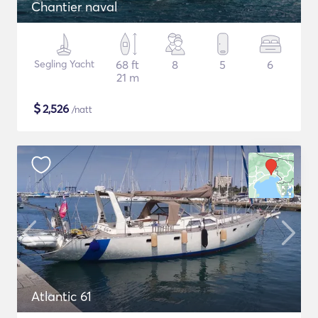
Chantier naval
Segling Yacht
68 ft
8
5
6
21 m
$
2,526
/natt
Atlantic 61