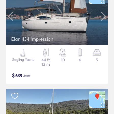
Elan 434 Impression
Segling Yacht
44 ft
10
4
5
13 m
$
639
/natt