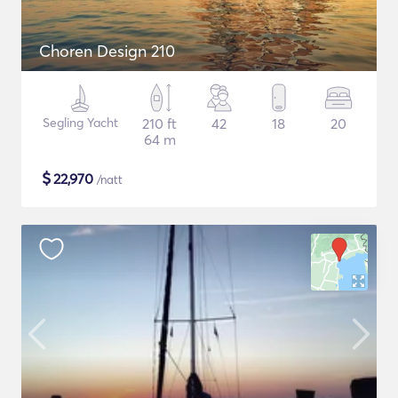
Choren Design 210
Segling Yacht
210 ft
42
18
20
64 m
$
22,970
/natt