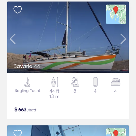
Bavaria 44
Segling Yacht
44 ft
8
4
4
13 m
$
663
/natt