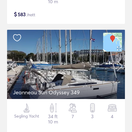
10 m
$
583
/natt
Jeanneau Sun Odyssey 349
Segling Yacht
34 ft
7
3
4
10 m