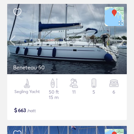
Beneteau 50
Segling Yacht
50 ft
11
5
6
15 m
$
663
/natt