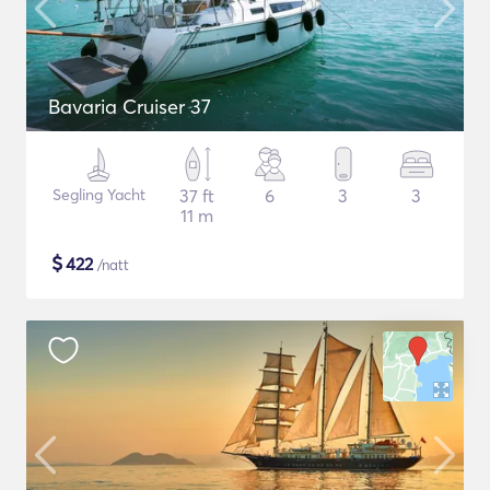
Bavaria Cruiser 37
Segling Yacht
37 ft
6
3
3
11 m
$
422
/natt