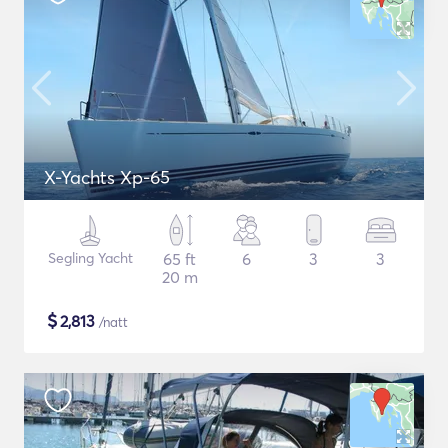
X-Yachts Xp-65
Segling Yacht
65 ft
6
3
3
20 m
$
2,813
/natt