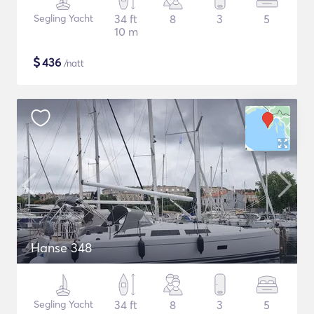
Segling Yacht
34 ft
8
3
5
10 m
$
436
/natt
Hanse 348
Segling Yacht
34 ft
8
3
5