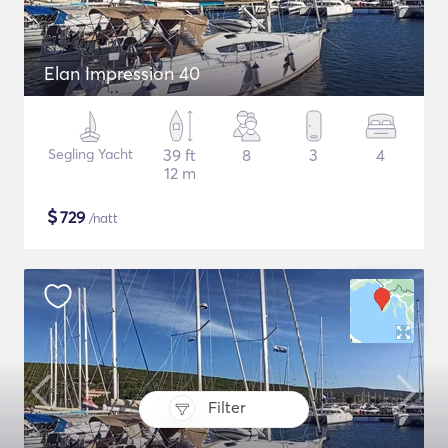
Elan Impression 40
Segling Yacht
39 ft
8
3
4
12 m
$
729
/natt
Filter