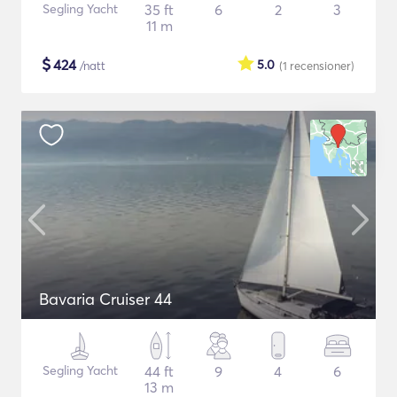
Segling Yacht
35 ft
6
2
3
11 m
$
424
5.0
/natt
(1
recensioner
)
Bavaria Cruiser 44
Segling Yacht
44 ft
9
4
6
13 m