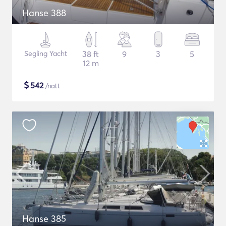
Hanse 388
Segling Yacht
38 ft
9
3
5
12 m
$
542
/natt
Hanse 385