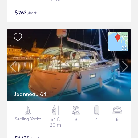
$
763
/natt
Jeanneau 64
Segling Yacht
64 ft
9
4
6
20 m