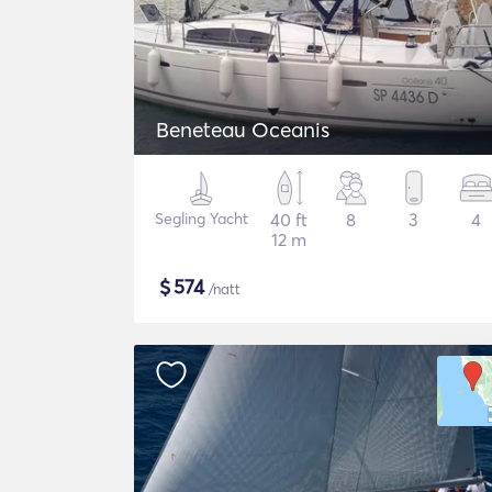
Beneteau Oceanis
Segling Yacht
40 ft
8
3
4
12 m
$
574
/natt