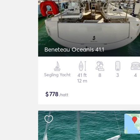
Beneteau Oceanis 41.1
Segling Yacht
41 ft
8
3
4
12 m
$
778
/natt