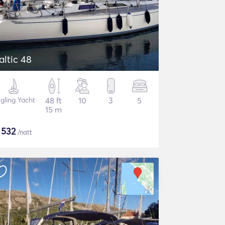
altic 48
gling Yacht
48 ft
10
3
5
15 m
$
532
/natt