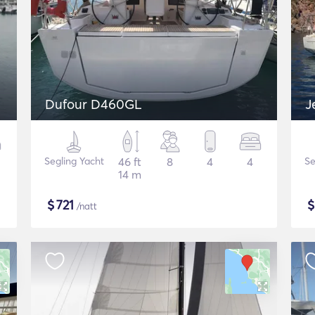
Dufour D460GL
J
Segling Yacht
46 ft
8
4
4
Se
14 m
$
721
/natt