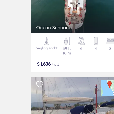
Ocean Schooner
Segling Yacht
59 ft
6
4
8
18 m
$
1,636
/natt