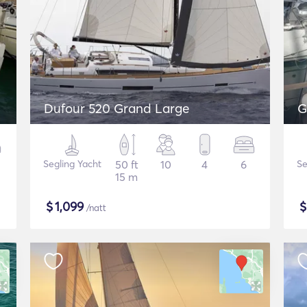
Dufour 520 Grand Large
G
Segling Yacht
50 ft
10
4
6
Se
15 m
$
1,099
/natt