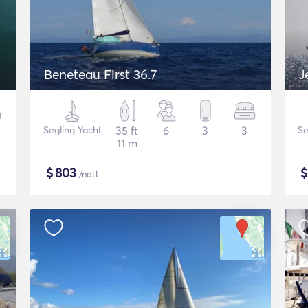
Beneteau First 36.7
J
Segling Yacht
35 ft
6
3
3
Se
11 m
$
803
/natt