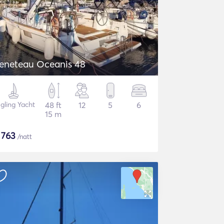
eneteau Oceanis 48
gling Yacht
48 ft
12
5
6
15 m
$
763
/natt