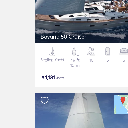
Bavaria 50 Cruiser
Segling Yacht
49 ft
10
5
5
15 m
$
1,181
/natt