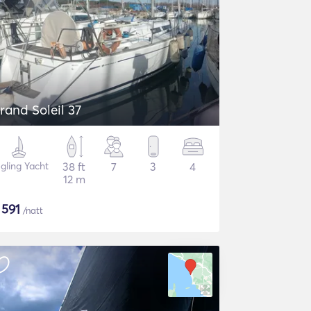
rand Soleil 37
gling Yacht
38 ft
7
3
4
12 m
$
591
/natt