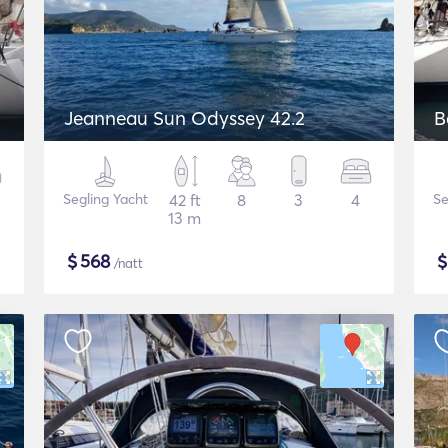
Jeanneau Sun Odyssey 42.2
B
Segling Yacht
42 ft
8
3
4
Se
13 m
$
568
/natt