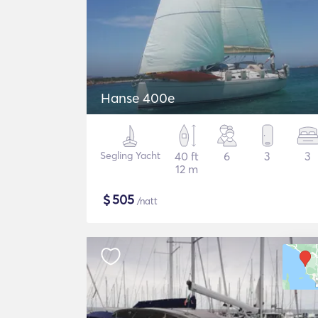
Hanse 400e
Segling Yacht
40 ft
6
3
3
12 m
$
505
/natt