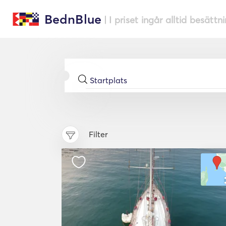
BednBlue
| I priset ingår alltid besättn
Filter