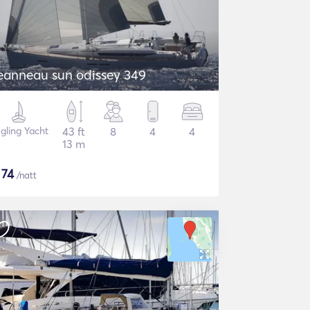
eanneau sun odissey 349
gling Yacht
43 ft
8
4
4
13 m
$
74
/natt