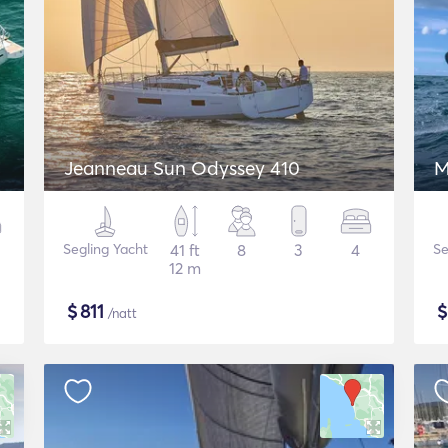
Jeanneau Sun Odyssey 410
M
Segling Yacht
41 ft
8
3
4
Se
12 m
$
811
/natt