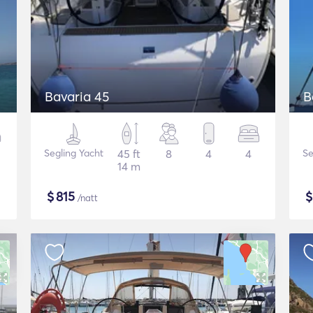
Bavaria 45
B
Segling Yacht
45 ft
8
4
4
Se
14 m
$
815
/natt