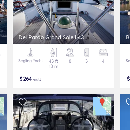
Del Pardo Grand Soleil 43
B
Segling Yacht
43 ft
8
3
4
Se
13 m
$
264
/natt