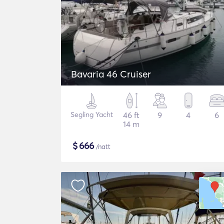
Bavaria 46 Cruiser
Segling Yacht
46 ft
9
4
6
14 m
$
666
/natt