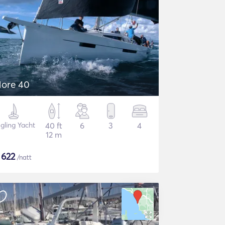
ore 40
gling Yacht
40 ft
6
3
4
12 m
$
622
/natt