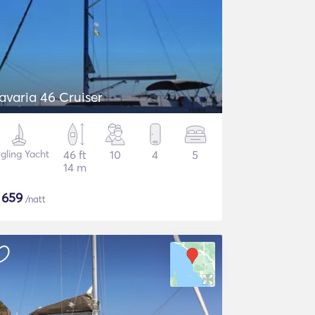
avaria 46 Cruiser
gling Yacht
46 ft
10
4
5
14 m
$
659
/natt