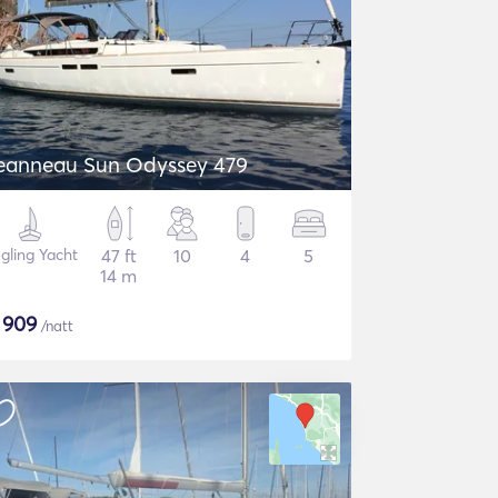
eanneau Sun Odyssey 479
gling Yacht
47 ft
10
4
5
14 m
$
909
/natt