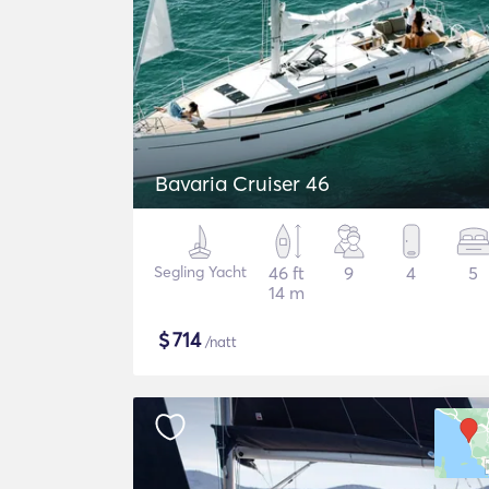
Bavaria Cruiser 46
Segling Yacht
46 ft
9
4
5
14 m
$
714
/natt