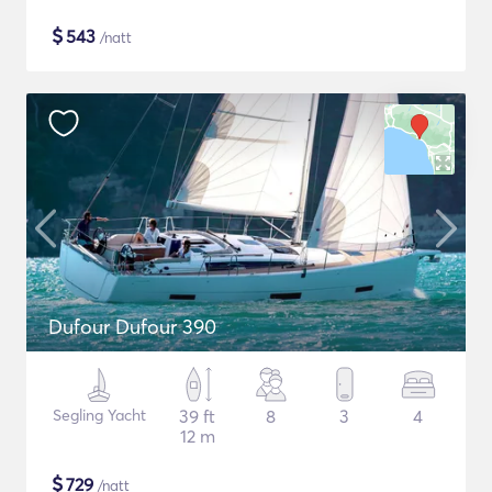
$
543
/natt
Dufour Dufour 390
Segling Yacht
39 ft
8
3
4
12 m
$
729
/natt