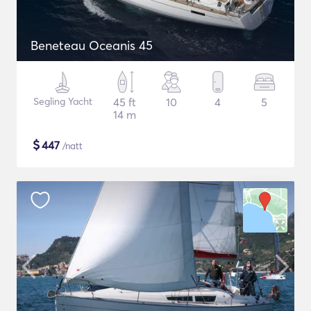
Beneteau Oceanis 45
Segling Yacht
45 ft
10
4
5
14 m
$
447
/natt