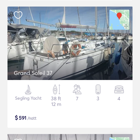
Grand Soleil 37
Segling Yacht
38 ft
7
3
4
12 m
$
591
/natt