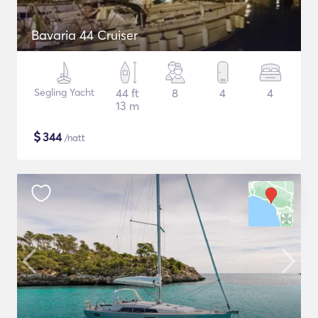
Bavaria 44 Cruiser
Segling Yacht
44 ft
8
4
4
13 m
$
344
/natt