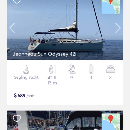
Jeanneau Sun Odyssey 42i
Segling Yacht
42 ft
9
3
3
13 m
$
689
/natt