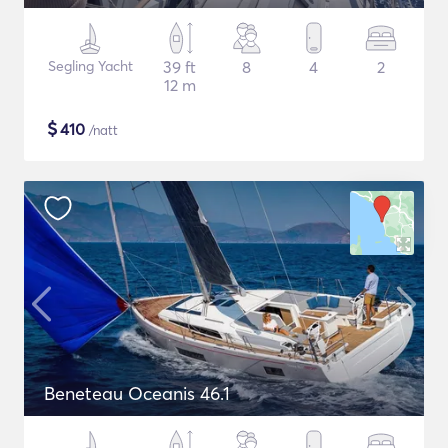
Segling Yacht
39 ft
8
4
2
12 m
$
410
/natt
Beneteau Oceanis 46.1