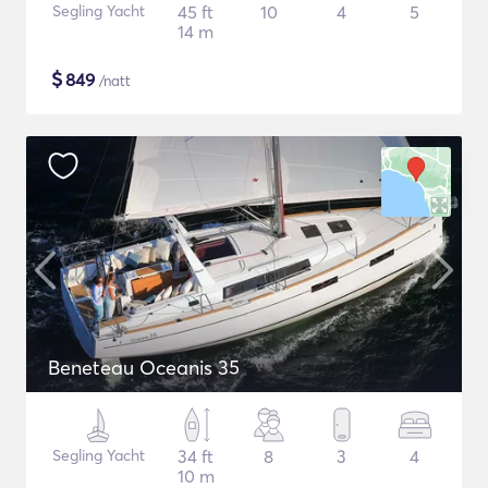
Segling Yacht
45 ft
10
4
5
14 m
$
849
/natt
Beneteau Oceanis 35
Segling Yacht
34 ft
8
3
4
10 m