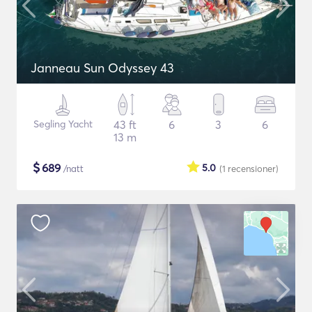
Janneau Sun Odyssey 43
Segling Yacht
43 ft
6
3
6
13 m
$
689
5.0
/natt
(1
recensioner
)