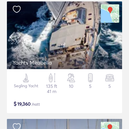
Yachts Mirabella
Segling Yacht
135 ft
10
5
5
41 m
$
19,360
/natt