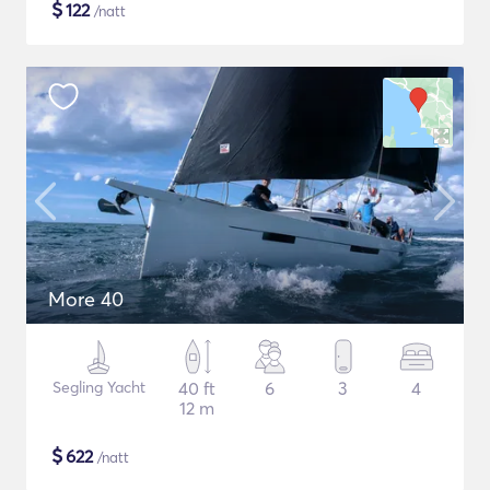
$
122
/natt
More 40
Segling Yacht
40 ft
6
3
4
12 m
$
622
/natt