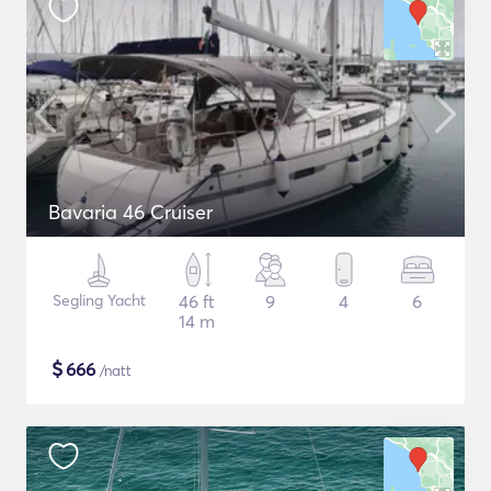
Bavaria 46 Cruiser
Segling Yacht
46 ft
9
4
6
14 m
$
666
/natt