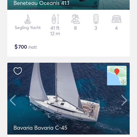
Beneteau Oceanis 41.1
Segling Yacht
41 ft
8
3
4
12 m
$
700
/natt
Bavaria Bavaria C-45