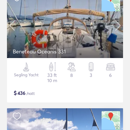
Beneteau Oceanis 331
Segling Yacht
33 ft
8
3
6
10 m
$
436
/natt