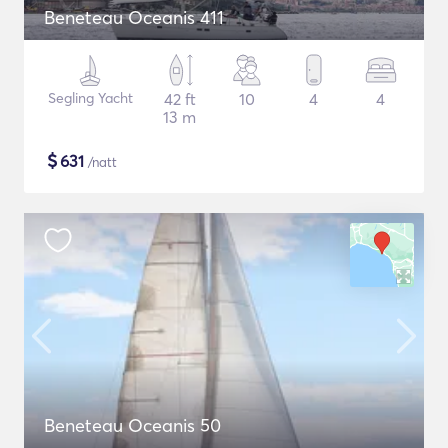
Beneteau Oceanis 411
Segling Yacht
42 ft
10
4
4
13 m
$
631
/natt
Beneteau Oceanis 50