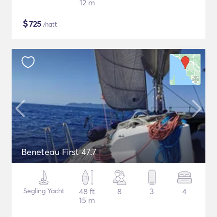
12 m
$
725
/natt
Beneteau First 47.7
Segling Yacht
48 ft
8
3
4
15 m