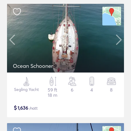
Ocean Schooner
Segling Yacht
59 ft
6
4
8
18 m
$
1,636
/natt