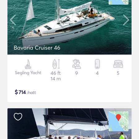
Bavaria Cruiser 46
Segling Yacht
46 ft
9
4
5
14 m
$
714
/natt