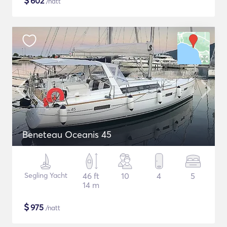
$
602
/natt
Beneteau Oceanis 45
Segling Yacht
46 ft
10
4
5
14 m
$
975
/natt