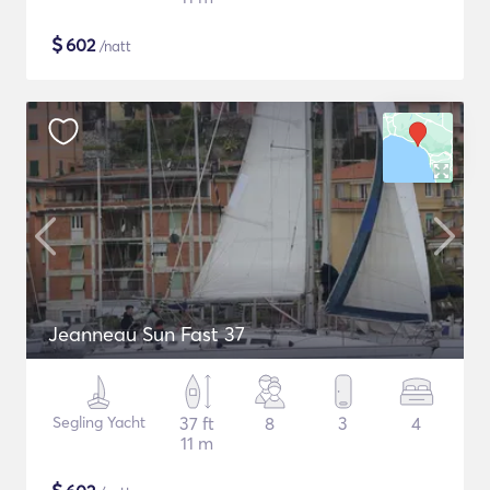
$
602
/natt
Jeanneau Sun Fast 37
Segling Yacht
37 ft
8
3
4
11 m