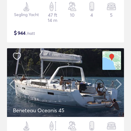
Segling Yacht
47 ft
10
4
5
14 m
$
944
/natt
Beneteau Oceanis 45