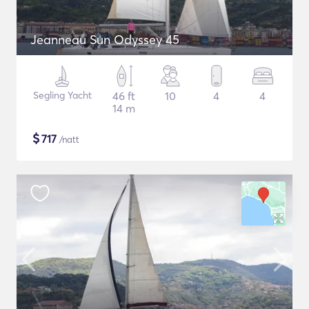
Jeanneau Sun Odyssey 45
Segling Yacht
46 ft
10
4
4
14 m
$
717
/natt