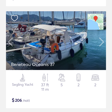
Beneteau Oceanis 37
Segling Yacht
37 ft
5
2
2
11 m
$
206
/natt