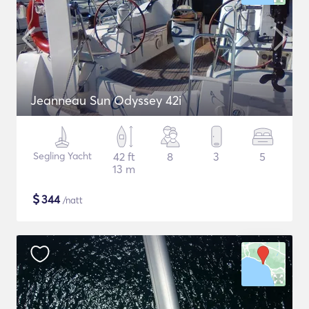
Jeanneau Sun Odyssey 42i
Segling Yacht
42 ft
8
3
5
13 m
$
344
/natt