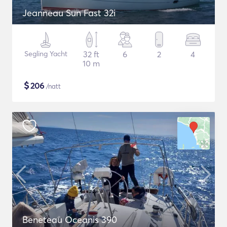
Jeanneau Sun Fast 32i
Segling Yacht
32 ft
6
2
4
10 m
$
206
/natt
Beneteau Oceanis 390