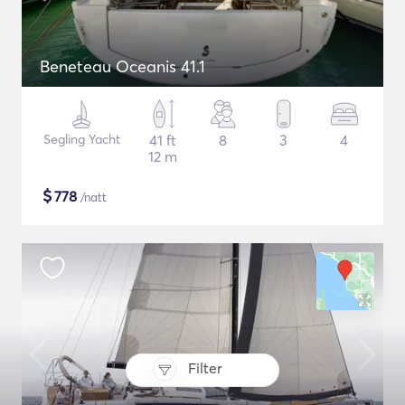
Beneteau Oceanis 41.1
Segling Yacht
41 ft
8
3
4
12 m
$
778
/natt
Filter