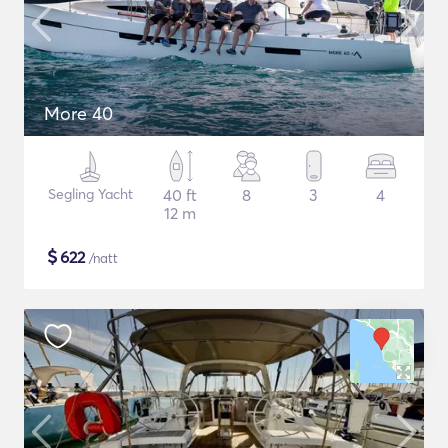
More 40
Segling Yacht
40 ft
8
3
4
12 m
$
622
/natt