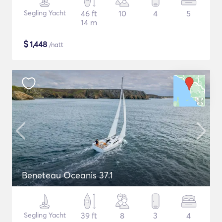
Segling Yacht
46 ft
10
4
5
14 m
$
1,448
/natt
Beneteau Oceanis 37.1
Segling Yacht
39 ft
8
3
4