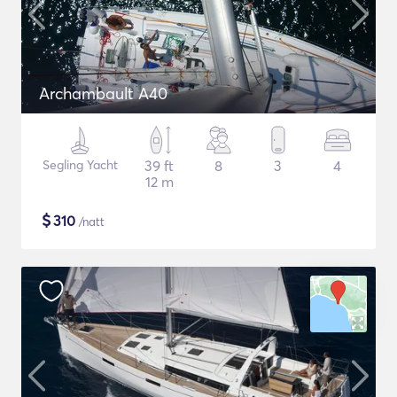
Archambault A40
Segling Yacht
39 ft
8
3
4
12 m
$
310
/natt