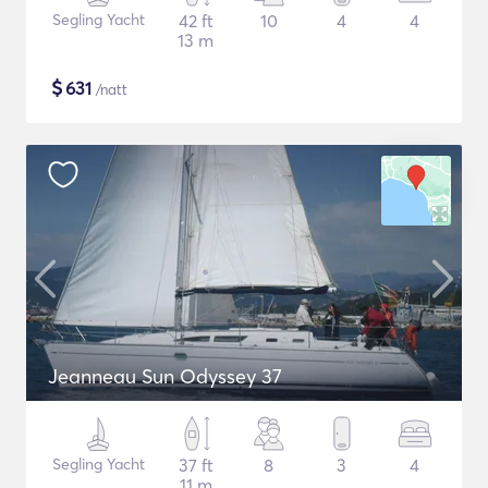
Segling Yacht
42 ft
10
4
4
13 m
$
631
/natt
Jeanneau Sun Odyssey 37
Segling Yacht
37 ft
8
3
4
11 m