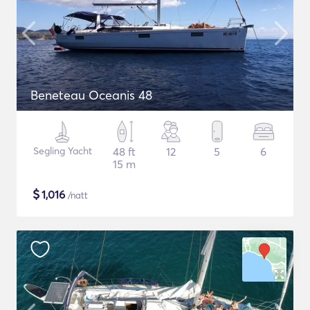
Beneteau Oceanis 48
Segling Yacht
48 ft
12
5
6
15 m
$
1,016
/natt