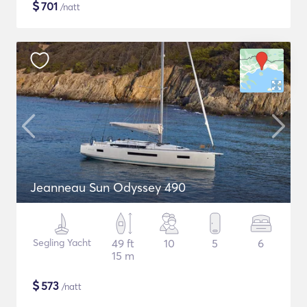
$
701
/natt
Jeanneau Sun Odyssey 490
Segling Yacht
49 ft
10
5
6
15 m
$
573
/natt