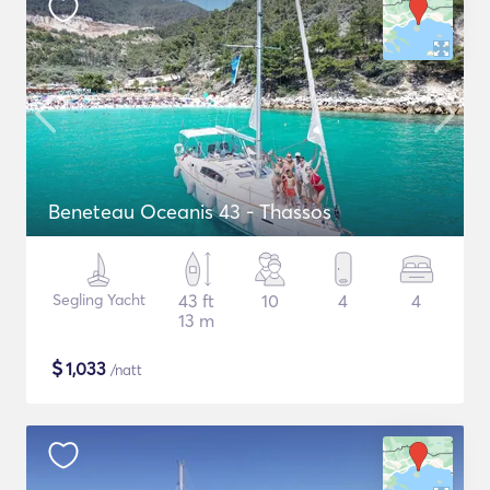
Beneteau Oceanis 43 - Thassos
Segling Yacht
43 ft
10
4
4
13 m
$
1,033
/natt