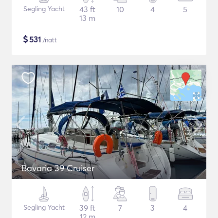
Segling Yacht
43 ft
10
4
5
13 m
$
531
/natt
Bavaria 39 Cruiser
Segling Yacht
39 ft
7
3
4
12 m