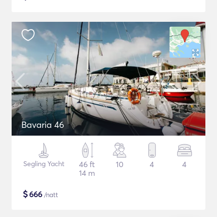
Bavaria 46
Segling Yacht
46 ft
10
4
4
14 m
$
666
/natt