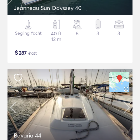
Jeanneau Sun Odyssey 40
Segling Yacht
40 ft
6
3
3
12 m
$
287
/natt
Bavaria 44