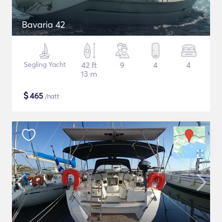
Bavaria 42
Segling Yacht
42 ft
9
4
4
13 m
$
465
/natt