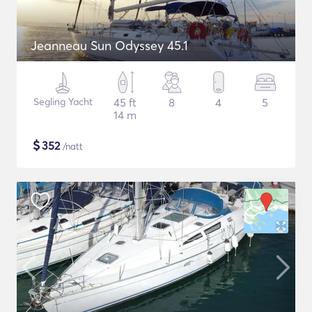
Jeanneau Sun Odyssey 45.1
Segling Yacht
45 ft
8
4
5
14 m
$
352
/natt