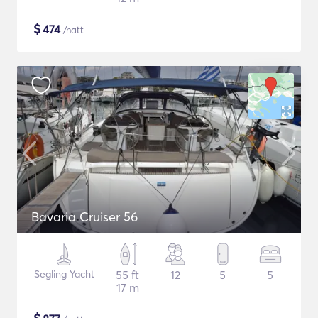
$
474
/natt
Bavaria Cruiser 56
Segling Yacht
55 ft
12
5
5
17 m