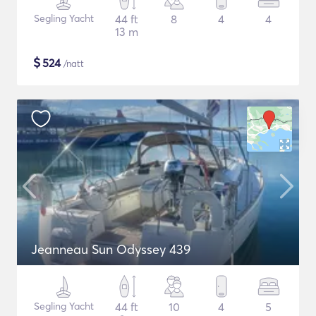
Segling Yacht
44 ft
8
4
4
13 m
$
524
/natt
Jeanneau Sun Odyssey 439
Segling Yacht
44 ft
10
4
5