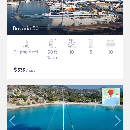
Bavaria 50
Segling Yacht
50 ft
10
5
10
15 m
$
539
/natt