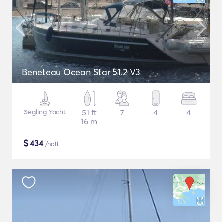
Beneteau Ocean Star 51.2 V3
Segling Yacht
51 ft
7
4
4
16 m
$
434
/natt