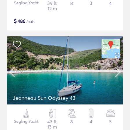
Segling Yacht
39 ft
8
3
4
12 m
$
486
/natt
Jeanneau Sun Odyssey 43
Segling Yacht
43 ft
8
4
5
13 m