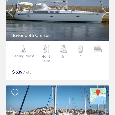
Bavaria 46 Cruiser
Segling Yacht
46 ft
8
4
4
14 m
$
639
/natt