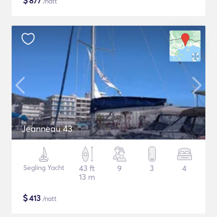
$
877
/natt
Jeanneau 43
Segling Yacht
43 ft
9
3
4
13 m
$
413
/natt