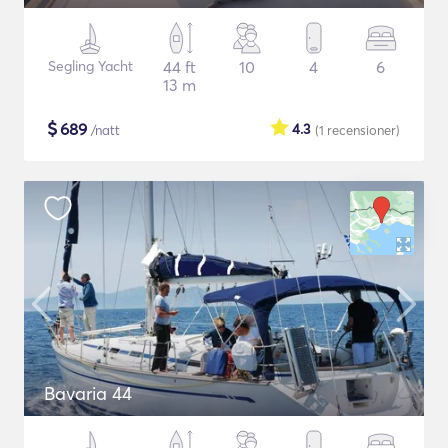
Segling Yacht
44 ft
10
4
6
13 m
$
689
4.3
/natt
(1
recensioner
)
Bavaria 44