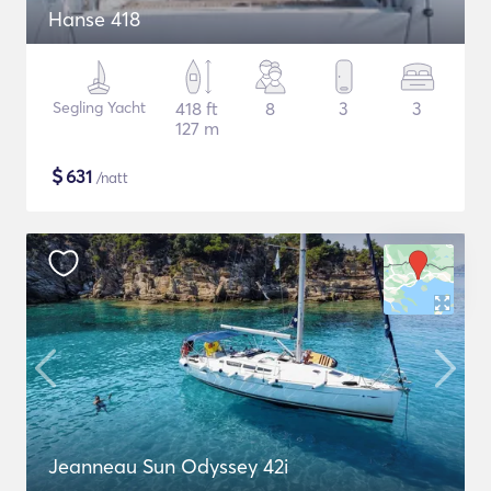
Hanse 418
Segling Yacht
418 ft
8
3
3
127 m
$
631
/natt
Jeanneau Sun Odyssey 42i