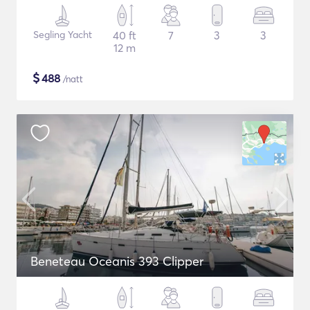
Segling Yacht
40 ft
7
3
3
12 m
$
488
/natt
Beneteau Oceanis 393 Clipper