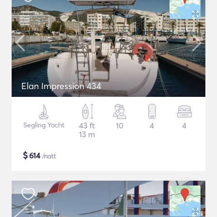
Elan Impression 434
Segling Yacht
43 ft
10
4
4
13 m
$
614
/natt