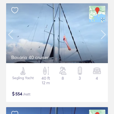
Bavaria 40 cruiser
Segling Yacht
40 ft
8
3
4
12 m
$
554
/natt