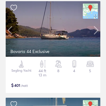
Bavaria 44 Exclusive
Segling Yacht
44 ft
8
4
5
13 m
$
401
/natt