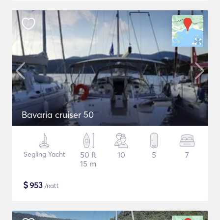
Bavaria cruiser 50
Segling Yacht
50 ft
10
5
7
15 m
$
953
/natt