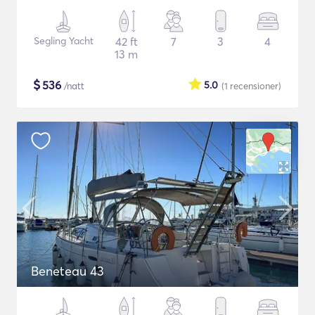
Segling Yacht
42 ft
7
3
4
13 m
$
536
5.0
/natt
(1
recensioner
)
Beneteau 43