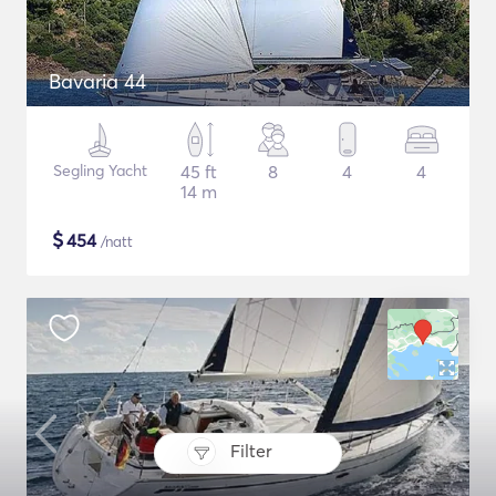
Bavaria 44
Segling Yacht
45 ft
8
4
4
14 m
$
454
/natt
Filter