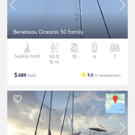
Beneteau Oceanis 50 family
Segling Yacht
50 ft
10
6
7
15 m
$
689
5.0
/natt
(1
recensioner
)