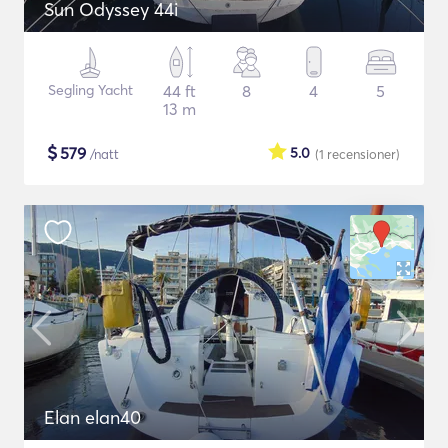
Sun Odyssey 44i
Segling Yacht
44 ft
8
4
5
13 m
$
579
5.0
/natt
(1
recensioner
)
Elan elan40