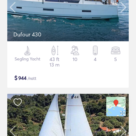
Dufour 430
Segling Yacht
43 ft
10
4
5
13 m
$
944
/natt