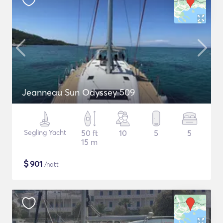
Jeanneau Sun Odyssey 509
Segling Yacht
50 ft
10
5
5
15 m
$
901
/natt