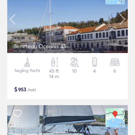
Beneteau Oceanis 45
Segling Yacht
45 ft
10
4
6
14 m
$
953
/natt