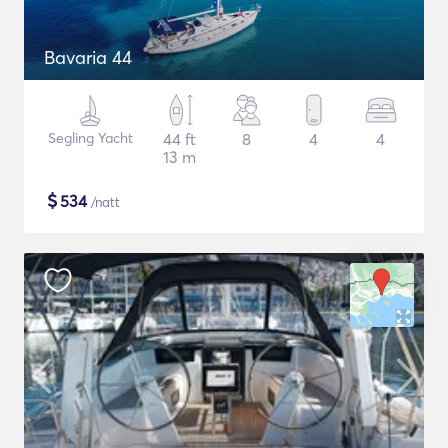
Bavaria 44
Segling Yacht
44 ft
8
4
4
13 m
$
534
/natt