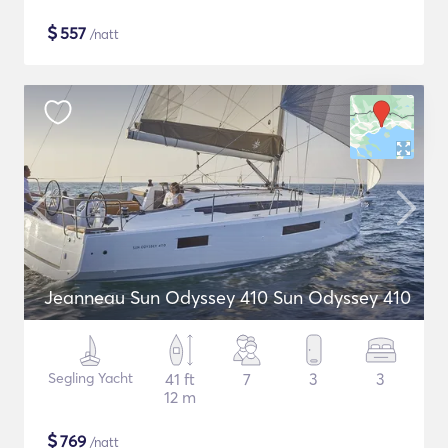
$
557
/natt
Jeanneau Sun Odyssey 410 Sun Odyssey 410
Segling Yacht
41 ft
7
3
3
12 m
$
769
/natt