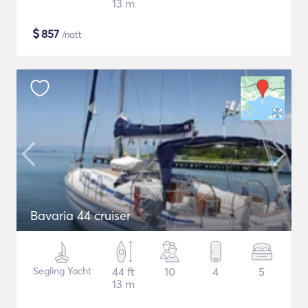
13 m
$
857
/natt
Bavaria 44 cruiser
Segling Yacht
44 ft
10
4
5
13 m