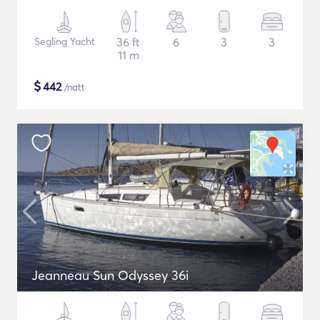
Segling Yacht
36 ft
6
3
3
11 m
$
442
/natt
Jeanneau Sun Odyssey 36i