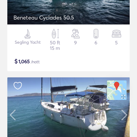
Beneteau Cyclades 50.5
Segling Yacht
50 ft
9
6
5
15 m
$
1,065
/natt