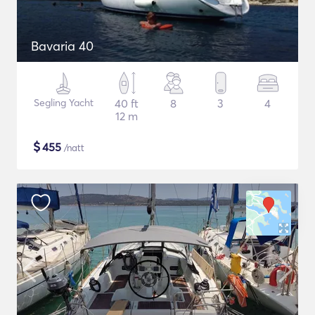
Bavaria 40
Segling Yacht
40 ft
8
3
4
12 m
$
455
/natt