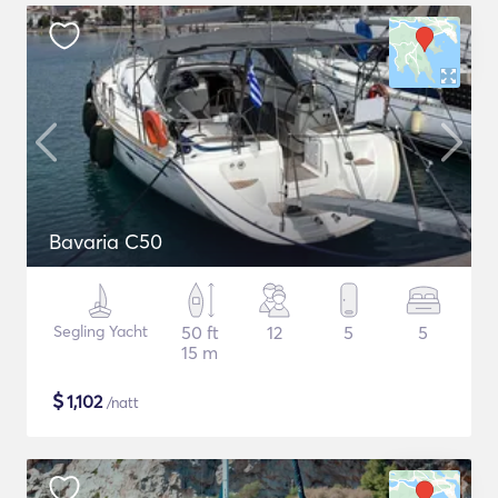
Bavaria C50
Segling Yacht
50 ft
12
5
5
15 m
$
1,102
/natt