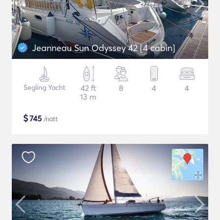
Jeanneau Sun Odyssey 42 [4 cabin]
Segling Yacht
42 ft
8
4
4
13 m
$
745
/natt