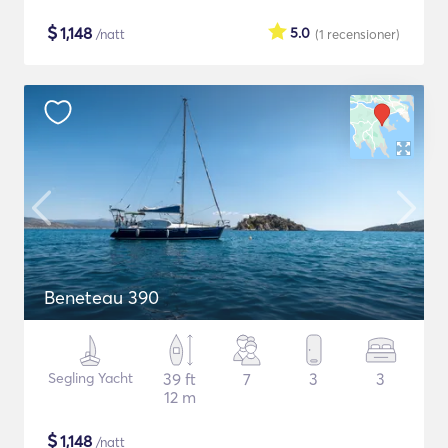
$
1,148
5.0
/natt
(1
recensioner
)
Beneteau 390
Segling Yacht
39 ft
7
3
3
12 m
$
1,148
/natt