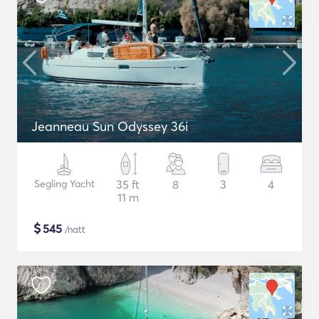
Jeanneau Sun Odyssey 36i
Segling Yacht
35 ft
8
3
4
11 m
$
545
/natt