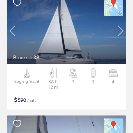
Bavaria 38
Segling Yacht
38 ft
7
3
4
12 m
$
590
/natt