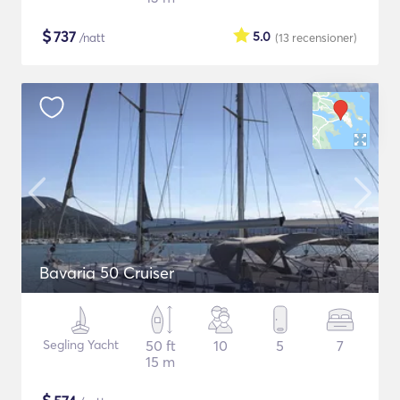
$
737
5.0
/natt
(13
recensioner
)
Bavaria 50 Cruiser
Segling Yacht
50 ft
10
5
7
15 m