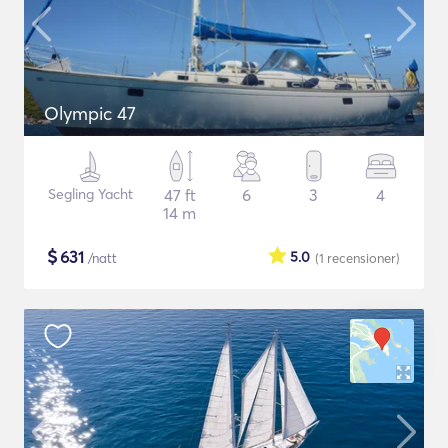
Olympic 47
Segling Yacht
47 ft
6
3
4
14 m
$
631
5.0
/natt
(1
recensioner
)