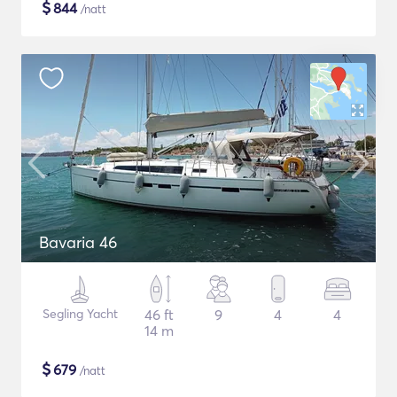
$
844
/natt
Bavaria 46
Segling Yacht
46 ft
9
4
4
14 m
$
679
/natt