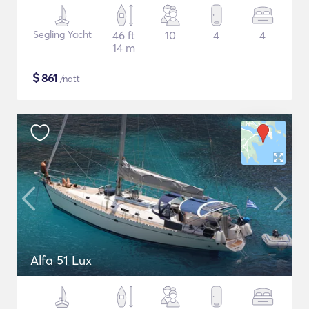
Segling Yacht
46 ft
10
4
4
14 m
$
861
/natt
Alfa 51 Lux