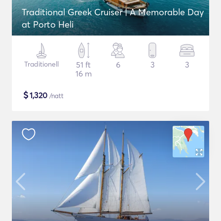
Traditional Greek Cruiser | A Memorable Day
at Porto Heli
Traditionell
51 ft
6
3
3
16 m
$
1,320
/natt