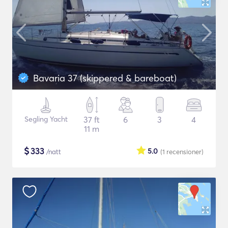
Bavaria 37 (skippered & bareboat)
Segling Yacht
37 ft
6
3
4
11 m
$
333
5.0
/natt
(1
recensioner
)