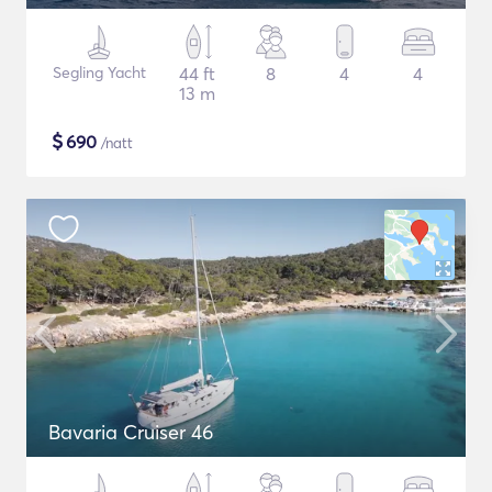
Segling Yacht
44 ft
8
4
4
13 m
$
690
/natt
Bavaria Cruiser 46