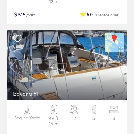
12 m
$
516
5.0
/natt
(1
recensioner
)
Bavaria 51
Segling Yacht
49 ft
12
5
8
15 m