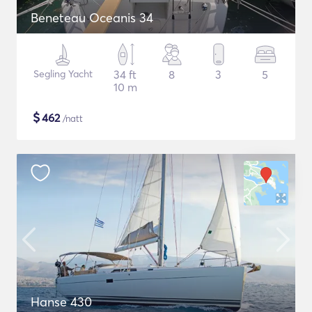
Beneteau Oceanis 34
Segling Yacht
34 ft
8
3
5
10 m
$
462
/natt
Hanse 430