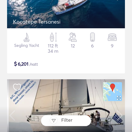
Kocatepe Tersanesi
Segling Yacht
112 ft
12
6
9
34 m
$
6,201
/natt
Filter