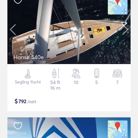
Hanse 540e
Segling Yacht
54 ft
10
5
7
16 m
$
792
/natt