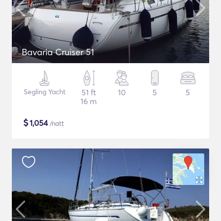
Bavaria Cruiser 51
Segling Yacht
51 ft
10
5
5
16 m
$
1,054
/natt