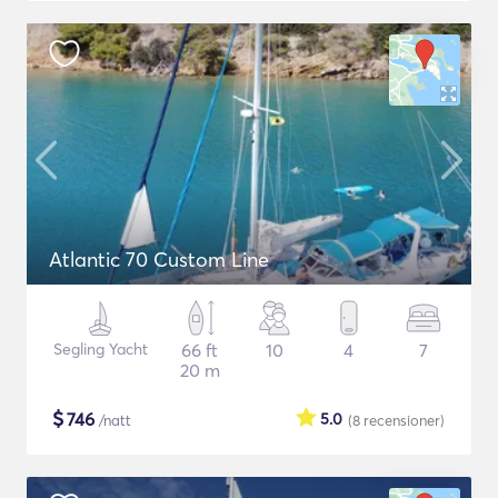
Atlantic 70 Custom Line
Segling Yacht
66 ft
10
4
7
20 m
$
746
5.0
/natt
(8
recensioner
)