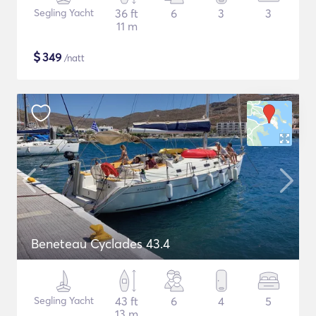
Segling Yacht
36 ft
6
3
3
11 m
$
349
/natt
Beneteau Cyclades 43.4
Segling Yacht
43 ft
6
4
5
13 m