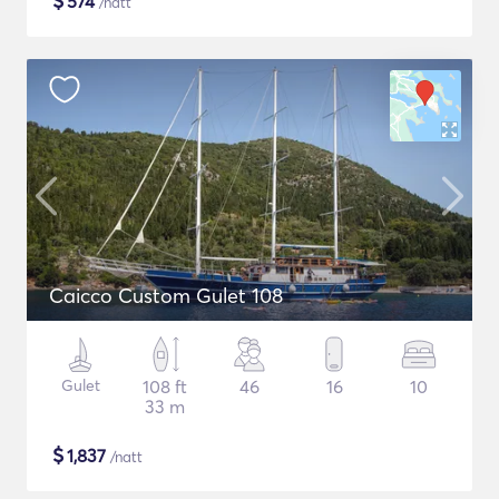
$
574
/natt
Caicco Custom Gulet 108
Gulet
108 ft
46
16
10
33 m
$
1,837
/natt