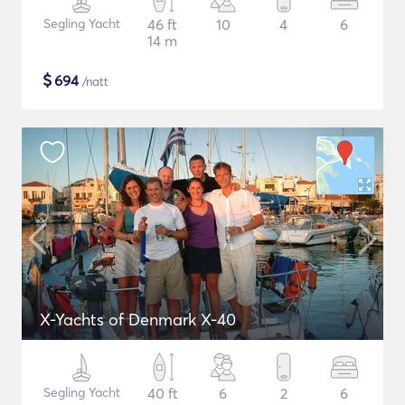
Segling Yacht
46 ft
10
4
6
14 m
$
694
/natt
X-Yachts of Denmark X-40
Segling Yacht
40 ft
6
2
6