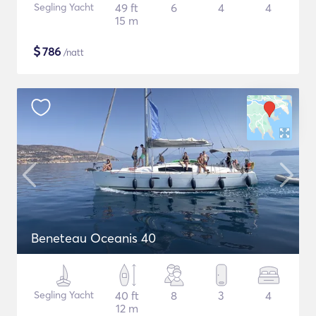
Segling Yacht
49 ft
6
4
4
15 m
$
786
/natt
Beneteau Oceanis 40
Segling Yacht
40 ft
8
3
4
12 m