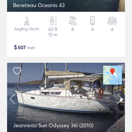
Beneteau Oceanis 43
Segling Yacht
43 ft
8
4
4
13 m
$
507
/natt
Jeanneau Sun Odyssey 36i (2010)