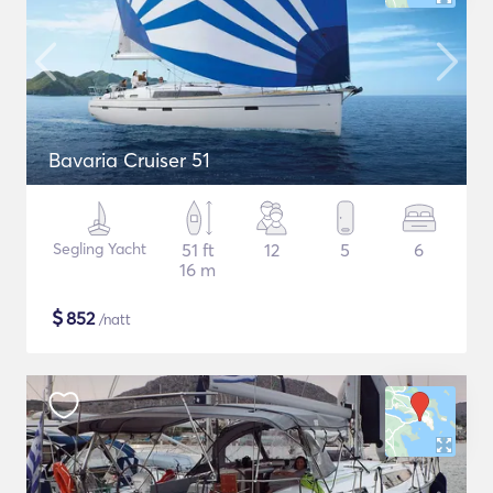
Bavaria Cruiser 51
Segling Yacht
51 ft
12
5
6
16 m
$
852
/natt