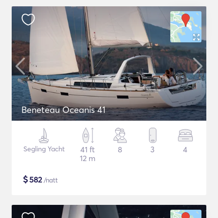
Beneteau Oceanis 41
Segling Yacht
41 ft
8
3
4
12 m
$
582
/natt