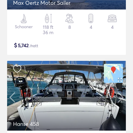
Max Oertz Motor Sailer
Schooner
118 ft
8
4
4
36 m
$
5,742
/natt
Hanse 458