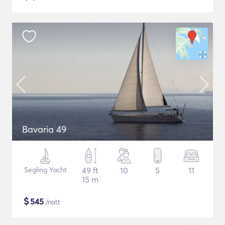
Bavaria 49
Segling Yacht
49 ft
10
5
11
15 m
$
545
/natt