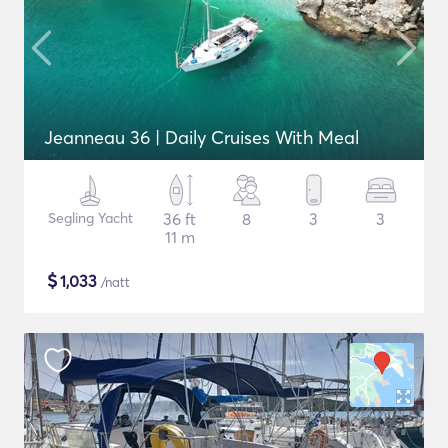
Jeanneau 36 | Daily Cruises With Meal
Segling Yacht
36 ft
8
3
3
11 m
$
1,033
/natt