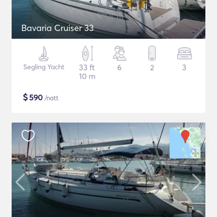
Bavaria Cruiser 33
Segling Yacht
33 ft
6
2
3
10 m
$
590
/natt