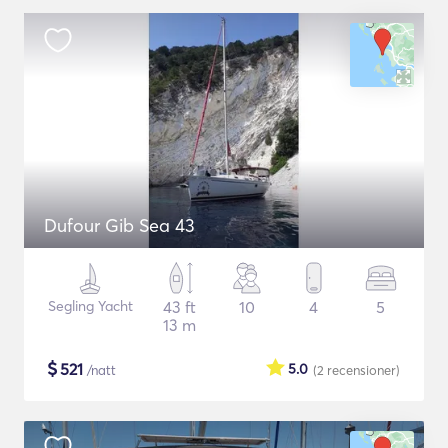
Dufour Gib Sea 43
Segling Yacht
43 ft
10
4
5
13 m
$
521
5.0
/natt
(2
recensioner
)