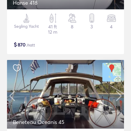
Hanse 418
Segling Yacht
41 ft
8
3
4
12 m
$
870
/natt
Beneteau Oceanis 45