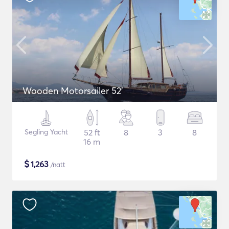
Wooden Motorsailer 52'
Segling Yacht
52 ft
8
3
8
16 m
$
1,263
/natt