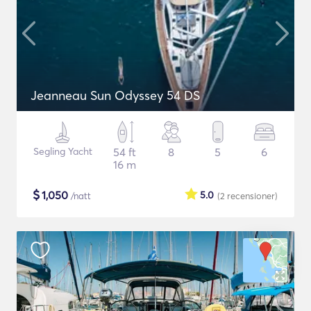
Jeanneau Sun Odyssey 54 DS
Segling Yacht
54 ft
8
5
6
16 m
$
1,050
5.0
/natt
(2
recensioner
)