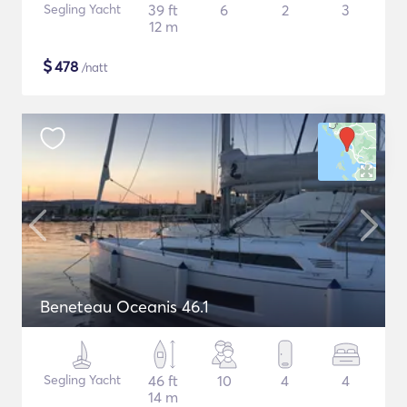
Segling Yacht
39 ft
6
2
3
12 m
$
478
/natt
Beneteau Oceanis 46.1
Segling Yacht
46 ft
10
4
4
14 m