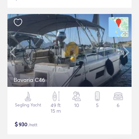
Bavaria C46
Segling Yacht
49 ft
10
5
6
15 m
$
930
/natt