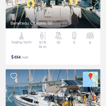
Beneteau Oceanis 50
Segling Yacht
51 ft
10
5
6
16 m
$
654
/natt