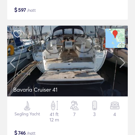
$
597
/natt
Bavaria Cruiser 41
Segling Yacht
41 ft
7
3
4
12 m
$
746
/natt