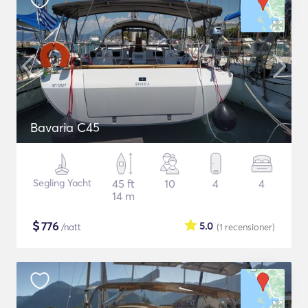
Bavaria C45
Segling Yacht
45 ft
10
4
4
14 m
$
776
5.0
/natt
(1
recensioner
)