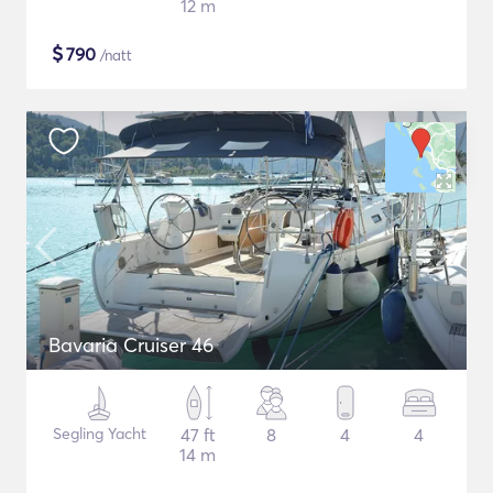
12 m
$
790
/natt
Bavaria Cruiser 46
Segling Yacht
47 ft
8
4
4
14 m