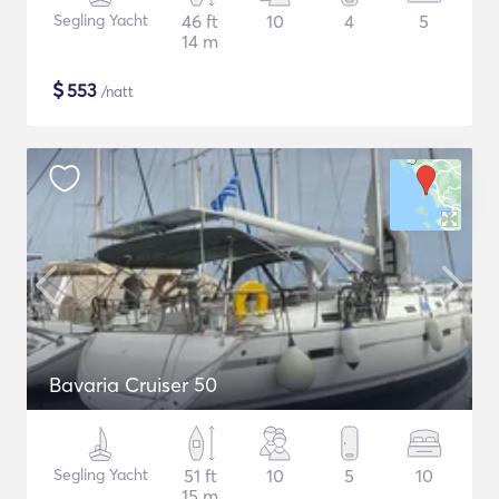
Segling Yacht
46 ft
10
4
5
14 m
$
553
/natt
Bavaria Cruiser 50
Segling Yacht
51 ft
10
5
10
15 m