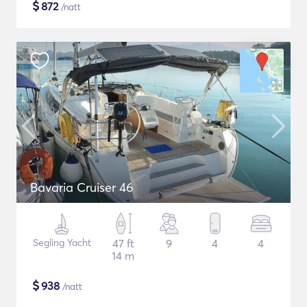
$
872
/natt
Bavaria Cruiser 46
Segling Yacht
47 ft
9
4
4
14 m
$
938
/natt