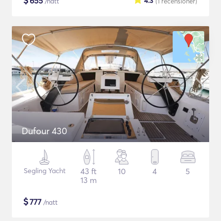
$
655
4.3
/natt
(1
recensioner
)
Dufour 430
Segling Yacht
43 ft
10
4
5
13 m
$
777
/natt