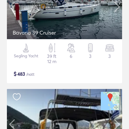
Bavaria 39 Cruiser
Segling Yacht
39 ft
6
3
3
12 m
$
483
/natt