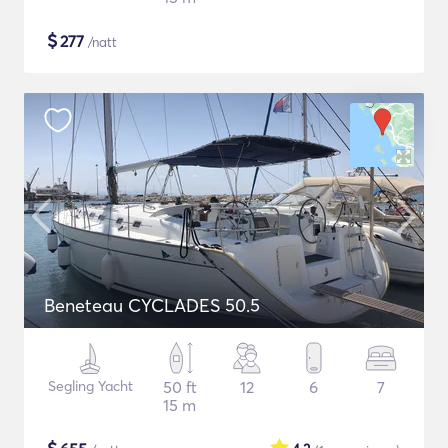
$
277
/natt
Beneteau CYCLADES 50.5
Segling Yacht
50 ft
12
6
7
15 m