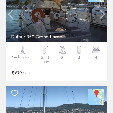
Dufour 350 Grand Large
Segling Yacht
34 ft
8
3
4
10 m
$
679
/natt