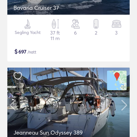
Bavaria Cruiser 37
Segling Yacht
37 ft
6
2
3
11 m
$
697
/natt
Jeanneau Sun Odyssey 389