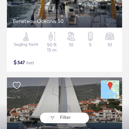
Beneteau Oceanis 50
Segling Yacht
50 ft
10
5
10
15 m
$
547
/natt
Filter