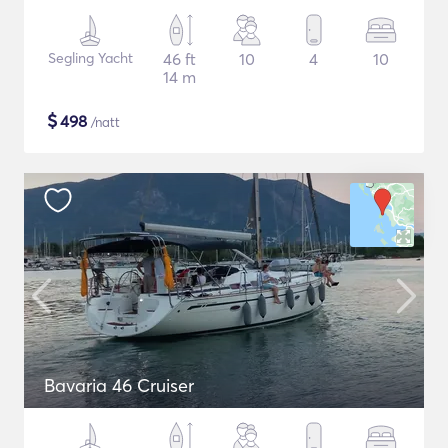
Segling Yacht
46 ft
10
4
10
14 m
$
498
/natt
Bavaria 46 Cruiser