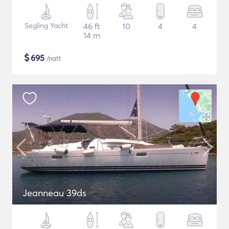
Segling Yacht
46 ft
10
4
4
14 m
$
695
/natt
Jeanneau 39ds