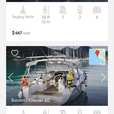
Segling Yacht
38 ft
7
2
4
12 m
$
667
/natt
Bavaria Cruiser 40