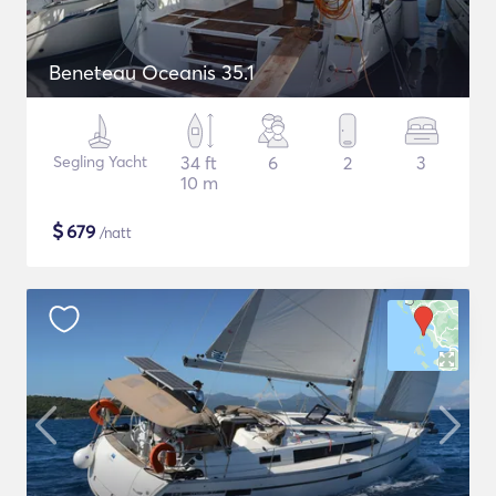
Beneteau Oceanis 35.1
Segling Yacht
34 ft
6
2
3
10 m
$
679
/natt