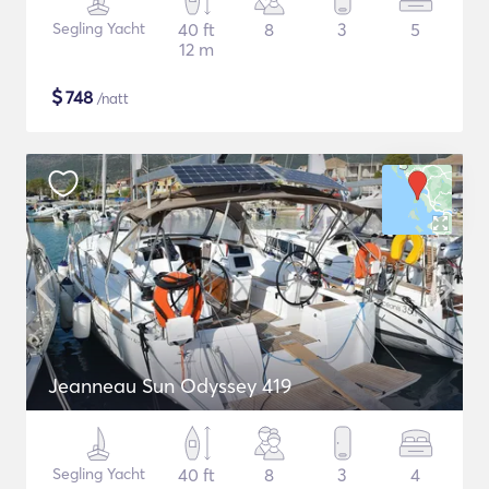
Segling Yacht
40 ft
8
3
5
12 m
$
748
/natt
Jeanneau Sun Odyssey 419
Segling Yacht
40 ft
8
3
4