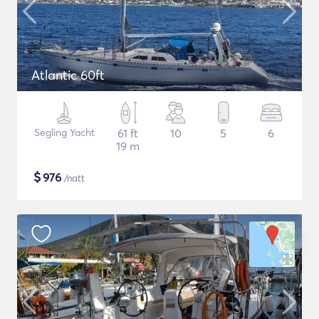
Atlantic 60ft
Segling Yacht
61 ft
10
5
6
19 m
$
976
/natt