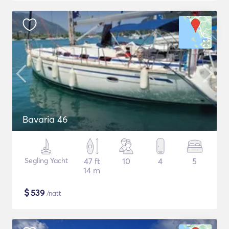
Bavaria 46
Segling Yacht
47 ft
10
4
5
14 m
$
539
/natt