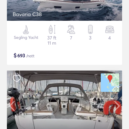
Bavaria C38
Segling Yacht
37 ft
7
3
4
11 m
$
693
/natt