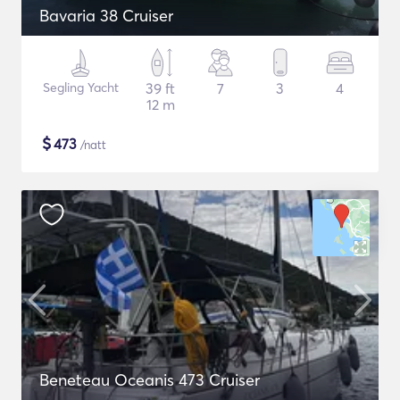
Bavaria 38 Cruiser
Segling Yacht
39 ft
7
3
4
12 m
$
473
/natt
Beneteau Oceanis 473 Cruiser