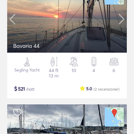
Bavaria 44
Segling Yacht
44 ft
10
4
6
13 m
$
521
5.0
/natt
(2
recensioner
)