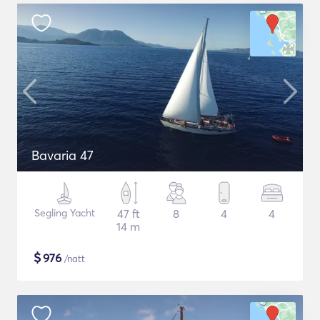
Bavaria 47
Segling Yacht
47 ft
8
4
4
14 m
$
976
/natt