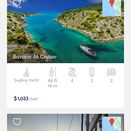
Bavaria 46 Cruiser
Segling Yacht
46 ft
4
2
2
14 m
$
1,033
/natt