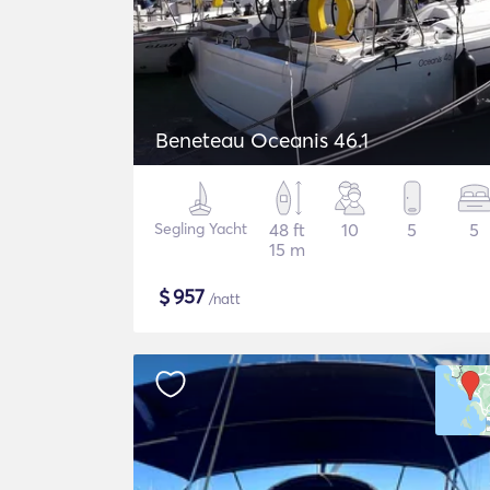
Beneteau Oceanis 46.1
Segling Yacht
48 ft
10
5
5
15 m
$
957
/natt