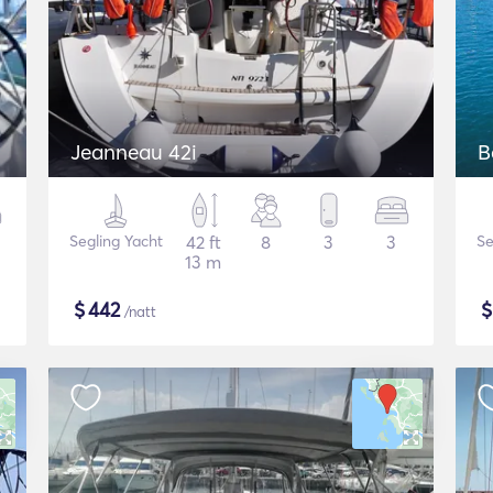
Jeanneau 42i
B
Segling Yacht
42 ft
8
3
3
Se
13 m
$
442
/natt