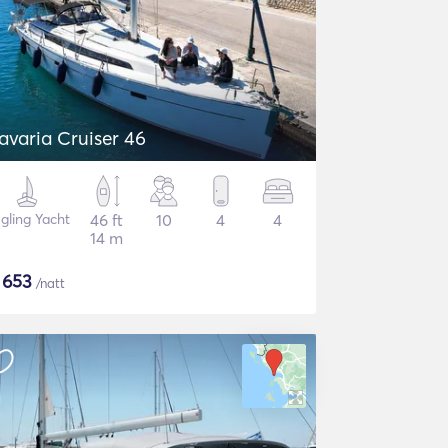
avaria Cruiser 46
gling Yacht
46 ft
10
4
4
14 m
$
653
/natt