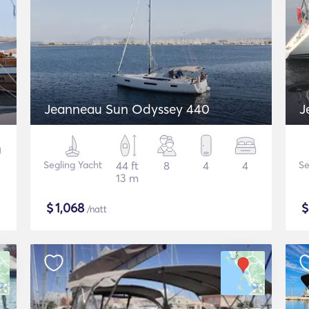
Jeanneau Sun Odyssey 440
J
Segling Yacht
44 ft
8
4
4
Se
13 m
$
1,068
/natt