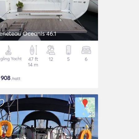
eneteau Oceanis 46.1
gling Yacht
47 ft
12
5
6
14 m
$
908
/natt