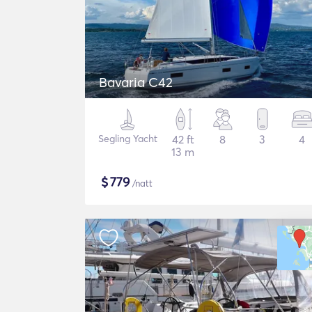
Bavaria C42
Segling Yacht
42 ft
8
3
4
13 m
$
779
/natt