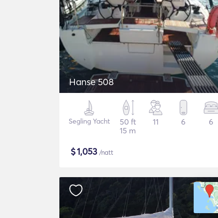
Hanse 508
Segling Yacht
50 ft
11
6
6
15 m
$
1,053
/natt