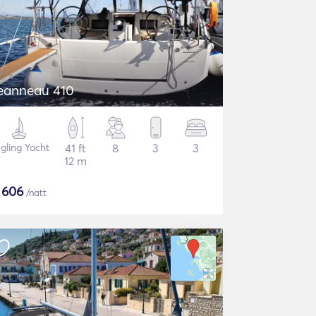
eanneau 410
gling Yacht
41 ft
8
3
3
12 m
$
606
/natt