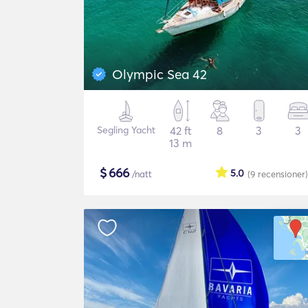
Olympic Sea 42
Segling Yacht
42 ft
8
3
3
13 m
$
666
5.0
/natt
(9
recensioner
)