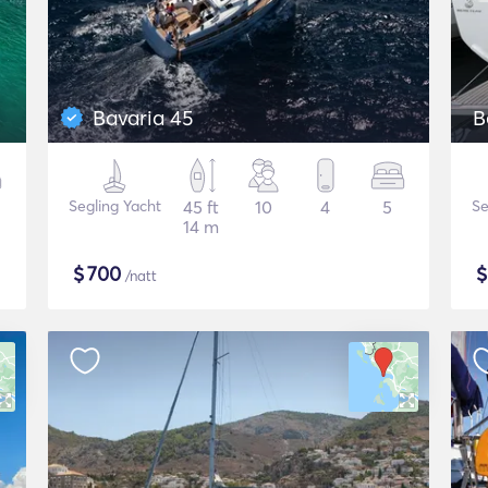
Bavaria 45
B
Segling Yacht
45 ft
10
4
5
Se
14 m
$
700
/natt