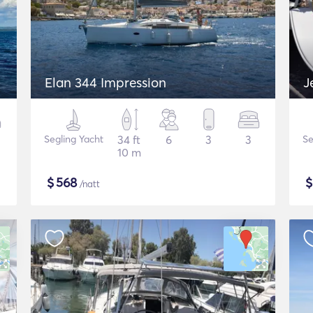
Elan 344 Impression
J
Segling Yacht
34 ft
6
3
3
Se
10 m
$
568
/natt