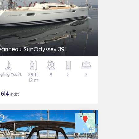
eanneau SunOdyssey 39i
gling Yacht
39 ft
8
3
3
12 m
$
614
/natt