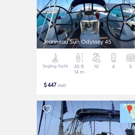
Jeanneau Sun Odyssey 45
Segling Yacht
45 ft
10
4
5
14 m
$
447
/natt