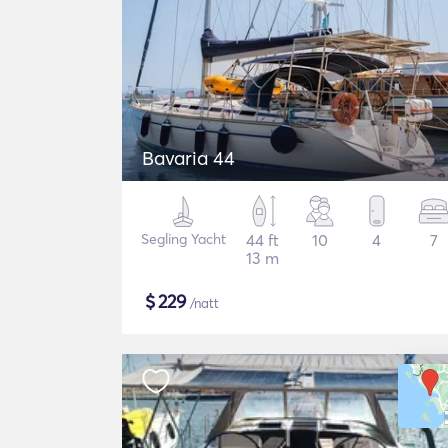
Bavaria 44
Segling Yacht
44 ft
10
4
7
13 m
$
229
/natt