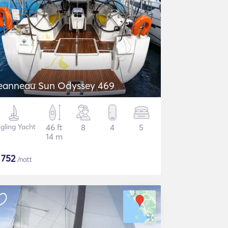
eanneau Sun Odyssey 469
gling Yacht
46 ft
8
4
5
14 m
$
752
/natt