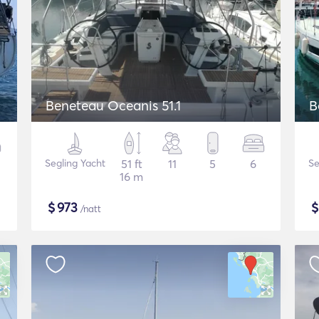
Beneteau Oceanis 51.1
B
Segling Yacht
51 ft
11
5
6
Se
16 m
$
973
/natt