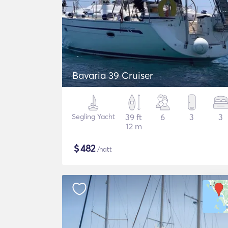
Bavaria 39 Cruiser
Segling Yacht
39 ft
6
3
3
12 m
$
482
/natt