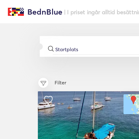
BednBlue
| I priset ingår alltid besättn
Filter