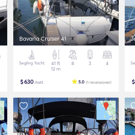
Bavaria Cruiser 41
J
Segling Yacht
41 ft
8
3
4
Se
12 m
$
630
5.0
/natt
(1
recensioner
)