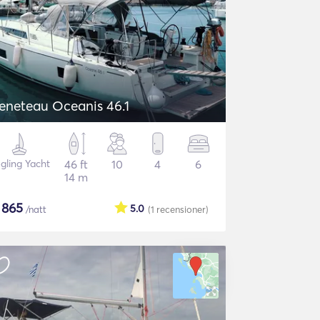
eneteau Oceanis 46.1
gling Yacht
46 ft
10
4
6
14 m
$
865
5.0
/natt
(1
recensioner
)