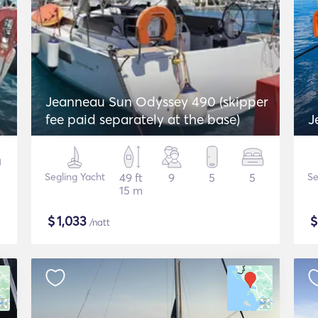
Jeanneau Sun Odyssey 490 (skipper
fee paid separately at the base)
J
Segling Yacht
49 ft
9
5
5
Se
15 m
$
1,033
/natt