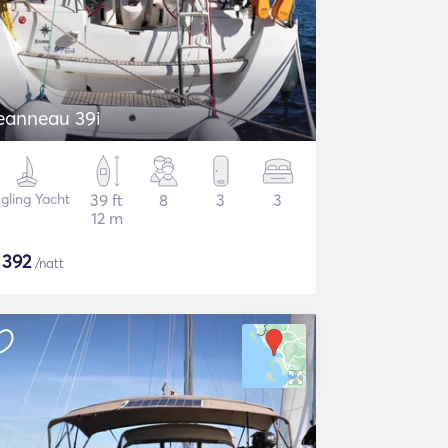
eanneau 39i
gling Yacht
39 ft
8
3
3
12 m
$
392
/natt