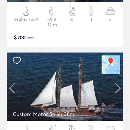
Segling Yacht
39 ft
8
3
3
12 m
$
700
/natt
Custom Motor Sailer 38m