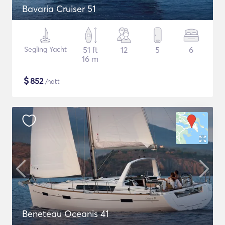
Bavaria Cruiser 51
Segling Yacht
51 ft
12
5
6
16 m
$
852
/natt
Beneteau Oceanis 41