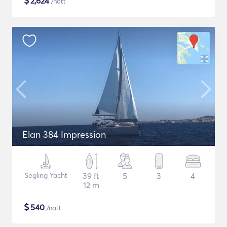
$
2,624
/natt
Elan 384 Impression
Segling Yacht
39 ft
5
3
4
12 m
$
540
/natt