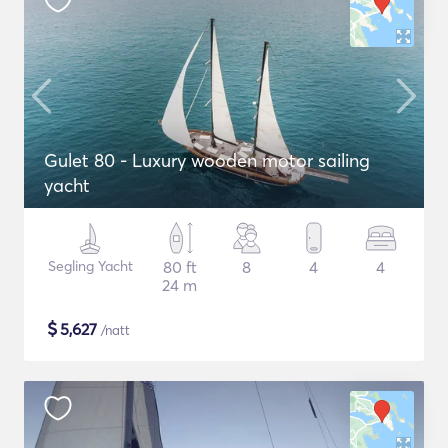
Gulet 80 - Luxury wooden motor sailing
yacht
Segling Yacht
80 ft
8
4
4
24 m
$
5,627
/natt