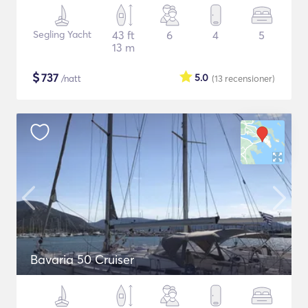
Segling Yacht
43 ft
6
4
5
13 m
$
737
5.0
/natt
(13
recensioner
)
Bavaria 50 Cruiser