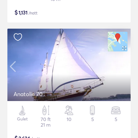
$
1,131
/natt
Anatolie 70
Gulet
70 ft
10
5
5
21 m