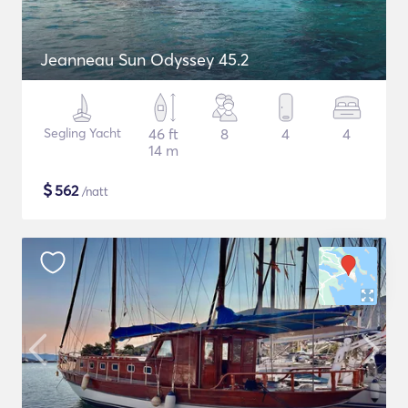
Jeanneau Sun Odyssey 45.2
Segling Yacht
46 ft
8
4
4
14 m
$
562
/natt