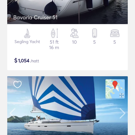
Bavaria Cruiser 51
Segling Yacht
51 ft
10
5
5
16 m
$
1,054
/natt