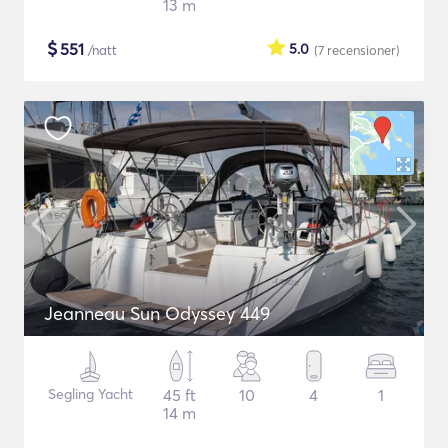
13 m
$
551
5.0
/natt
(7
recensioner
)
Jeanneau Sun Odyssey 449
Segling Yacht
45 ft
10
4
1
14 m