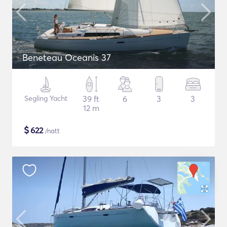
Beneteau Oceanis 37
Segling Yacht
39 ft
6
3
3
12 m
$
622
/natt