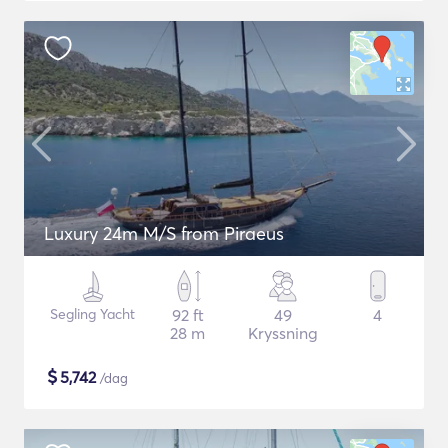
Luxury 24m M/S from Piraeus
Segling Yacht
92 ft
49
4
28 m
Kryssning
$
5,742
/dag