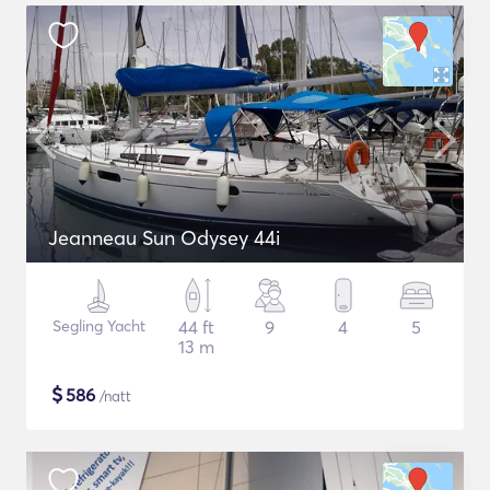
Jeanneau Sun Odysey 44i
Segling Yacht
44 ft
9
4
5
13 m
$
586
/natt