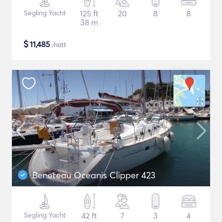
Segling Yacht
125 ft
20
8
8
38 m
$
11,485
/natt
Beneteau Oceanis Clipper 423
Segling Yacht
42 ft
7
3
4