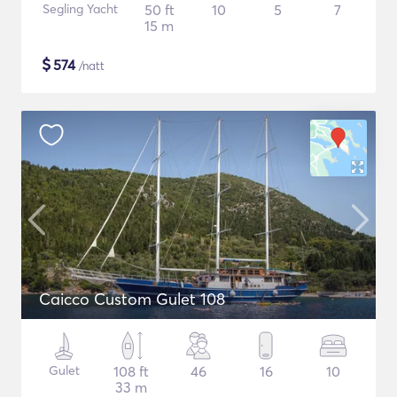
Segling Yacht
50 ft
10
5
7
15 m
$
574
/natt
Caicco Custom Gulet 108
Gulet
108 ft
46
16
10
33 m