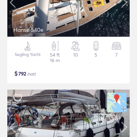
Hanse 540e
Segling Yacht
54 ft
10
5
7
16 m
$
792
/natt