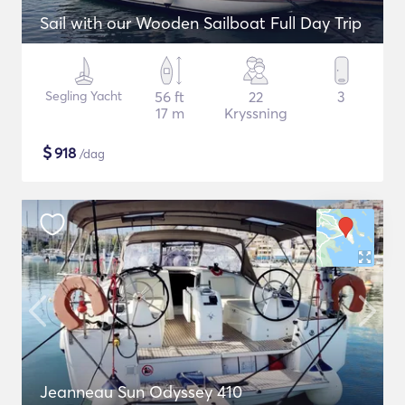
Sail with our Wooden Sailboat Full Day Trip
Segling Yacht
56 ft
22
3
17 m
Kryssning
$
918
/dag
Jeanneau Sun Odyssey 410