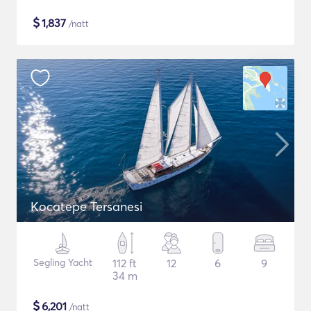
$
1,837
/natt
Kocatepe Tersanesi
Segling Yacht
112 ft
12
6
9
34 m
$
6,201
/natt