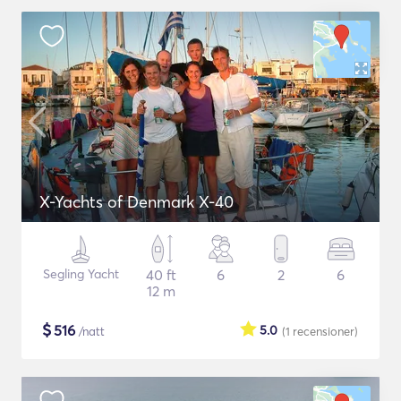
X-Yachts of Denmark X-40
Segling Yacht
40 ft
6
2
6
12 m
$
516
5.0
/natt
(1
recensioner
)