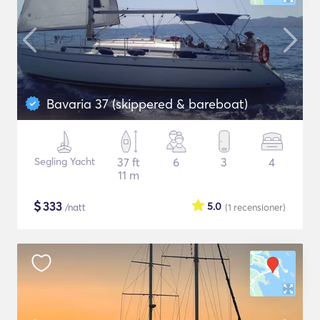
Bavaria 37 (skippered & bareboat)
Segling Yacht
37 ft
6
3
4
11 m
$
333
5.0
/natt
(1
recensioner
)