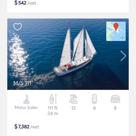
$
542
/natt
M/S 111
Motor Sailer
111 ft
12
6
8
34 m
$
7,382
/natt