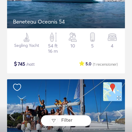
Beneteau Oceanis 54
Segling Yacht
54 ft
10
5
4
16 m
$
745
5.0
/natt
(1
recensioner
)
Filter