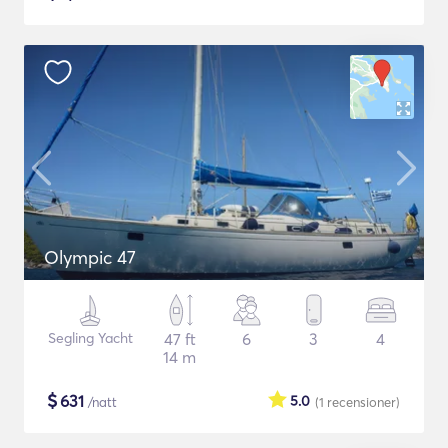
Olympic 47
Segling Yacht
47 ft
6
3
4
14 m
$
631
5.0
/natt
(1
recensioner
)