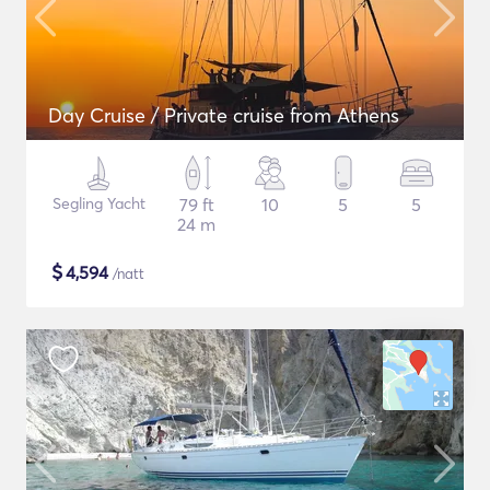
Day Cruise / Private cruise from Athens
Segling Yacht
79 ft
10
5
5
24 m
$
4,594
/natt