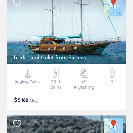
Traditional Gulet from Piraeus
Segling Yacht
79 ft
49
2
24 m
Kryssning
$
5,168
/dag