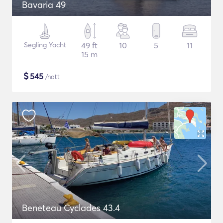
Bavaria 49
Segling Yacht
49 ft
10
5
11
15 m
$
545
/natt
Beneteau Cyclades 43.4