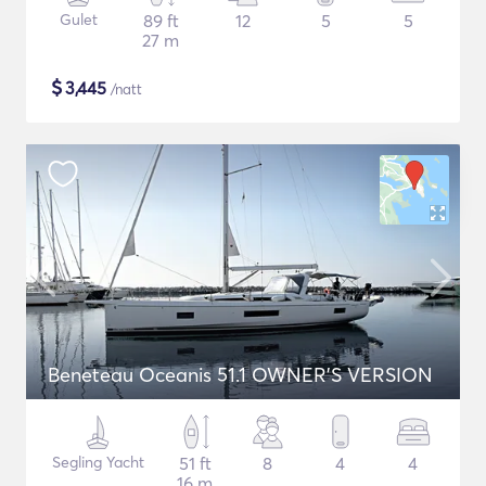
Gulet
89 ft
12
5
5
27 m
$
3,445
/natt
Beneteau Oceanis 51.1 OWNER'S VERSION
Segling Yacht
51 ft
8
4
4
16 m