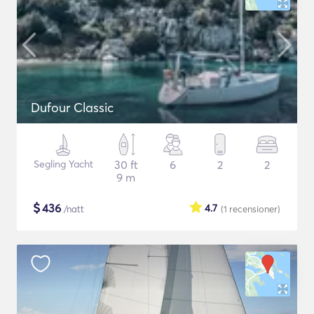
Dufour Classic
Segling Yacht
30 ft
6
2
2
9 m
$
436
4.7
/natt
(1
recensioner
)