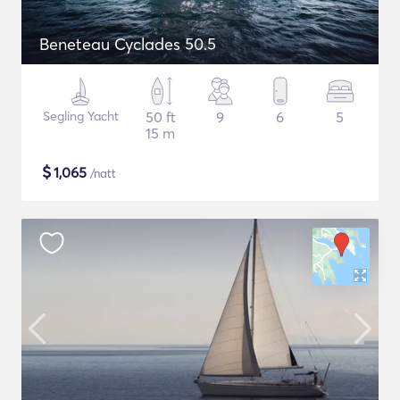
Beneteau Cyclades 50.5
Segling Yacht
50 ft
9
6
5
15 m
$
1,065
/natt