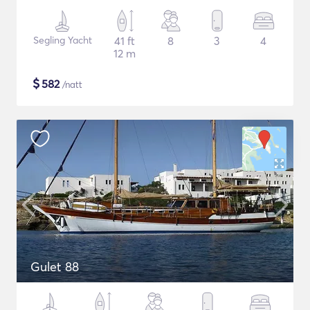
Segling Yacht
41 ft
8
3
4
12 m
$
582
/natt
Gulet 88