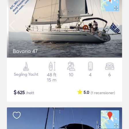
Bavaria 47
Segling Yacht
48 ft
10
4
6
15 m
$
625
5.0
/natt
(1
recensioner
)