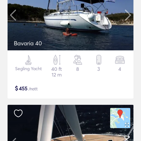
Bavaria 40
Segling Yacht
40 ft
8
3
4
12 m
$
455
/natt