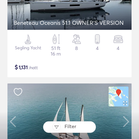
Beneteau Oceanis 51.1 OWNER'S VERSION
Segling Yacht
51 ft
8
4
4
16 m
$
1,131
/natt
Filter