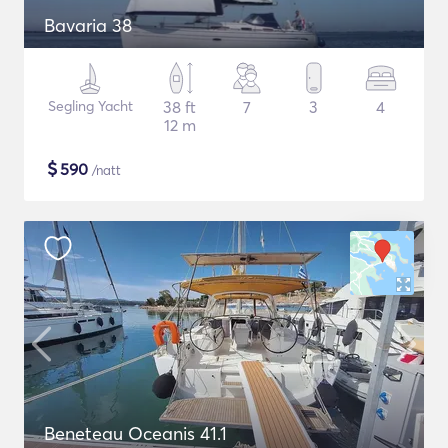
Bavaria 38
Segling Yacht
38 ft
7
3
4
12 m
$
590
/natt
Beneteau Oceanis 41.1