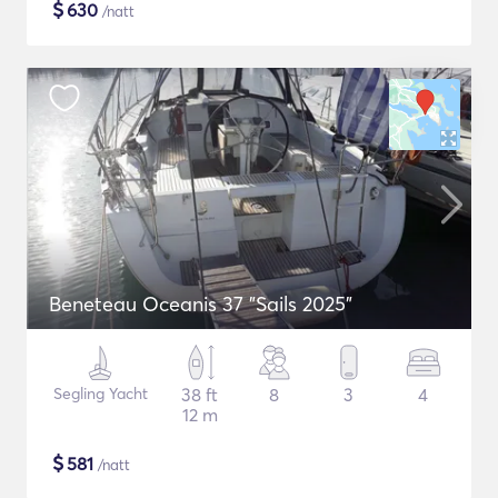
$
630
/natt
Beneteau Oceanis 37 "Sails 2025"
Segling Yacht
38 ft
8
3
4
12 m
$
581
/natt