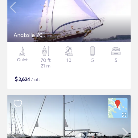
Anatolie 70
Gulet
70 ft
10
5
5
21 m
$
2,624
/natt