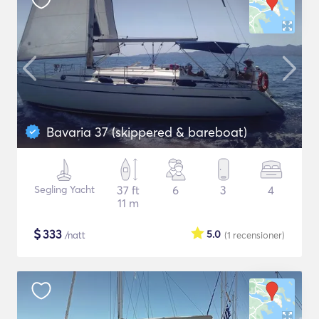
Bavaria 37 (skippered & bareboat)
Segling Yacht
37 ft
6
3
4
11 m
$
333
5.0
/natt
(1
recensioner
)