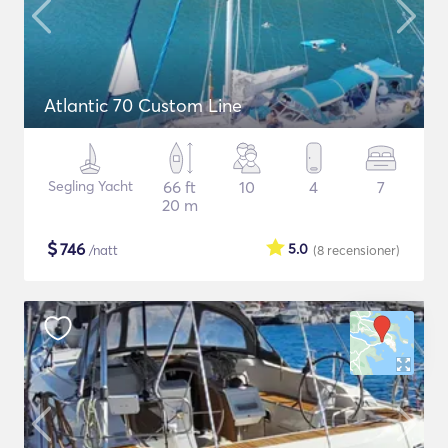
Atlantic 70 Custom Line
Segling Yacht
66 ft
10
4
7
20 m
$
746
5.0
/natt
(8
recensioner
)