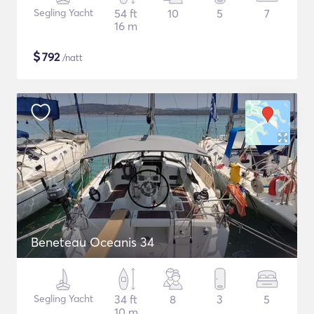
Segling Yacht
54 ft
10
5
7
16 m
$
792
/natt
Beneteau Oceanis 34
Segling Yacht
34 ft
8
3
5
10 m