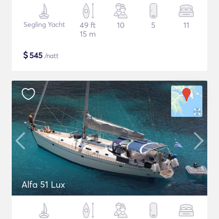
Segling Yacht
49 ft
10
5
11
15 m
$
545
/natt
Alfa 51 Lux