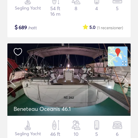
Segling Yacht
54 ft
8
4
5
16 m
$
689
5.0
/natt
(1
recensioner
)
Beneteau Oceanis 46.1
Segling Yacht
46 ft
10
5
6