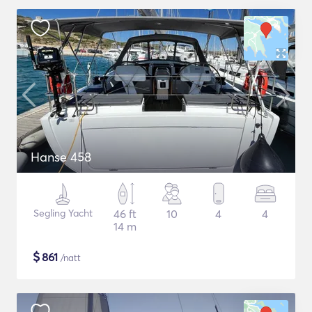
Hanse 458
Segling Yacht
46 ft
10
4
4
14 m
$
861
/natt