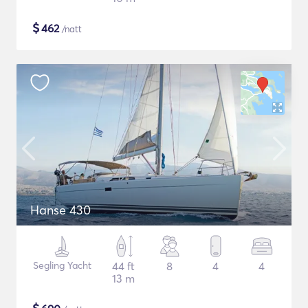
$
462
/natt
Hanse 430
Segling Yacht
44 ft
8
4
4
13 m