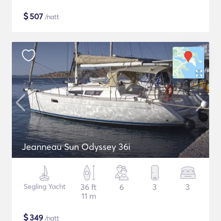
$
507
/natt
Jeanneau Sun Odyssey 36i
Segling Yacht
36 ft
6
3
3
11 m
$
349
/natt