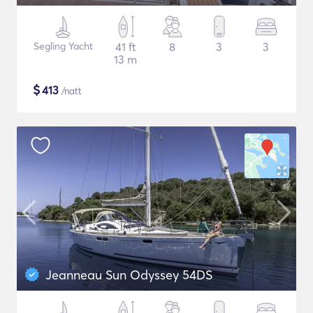
Segling Yacht
41 ft
8
3
3
13 m
$
413
/natt
Jeanneau Sun Odyssey 54DS