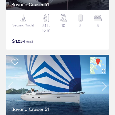
Bavaria Cruiser 51
Segling Yacht
51 ft
10
5
5
16 m
$
1,054
/natt
Bavaria Cruiser 51