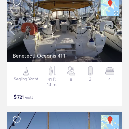
Beneteau Oceanis 41.1
Segling Yacht
41 ft
8
3
4
13 m
$
721
/natt