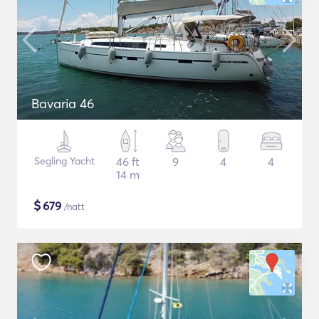
Bavaria 46
Segling Yacht
46 ft
9
4
4
14 m
$
679
/natt