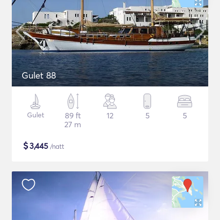
Gulet 88
Gulet
89 ft
12
5
5
27 m
$
3,445
/natt