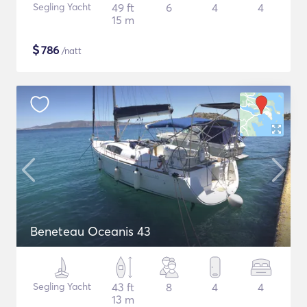
Segling Yacht
49 ft
6
4
4
15 m
$
786
/natt
Beneteau Oceanis 43
Segling Yacht
43 ft
8
4
4
13 m