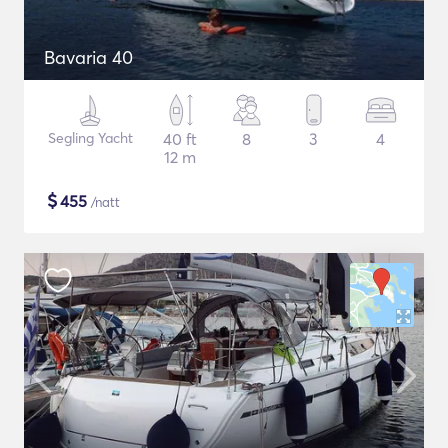
Bavaria 40
Segling Yacht
40 ft
8
3
4
12 m
$
455
/natt