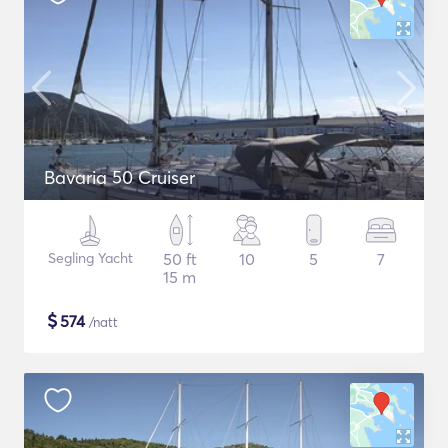
Bavaria 50 Cruiser
Segling Yacht
50 ft
10
5
7
15 m
$
574
/natt