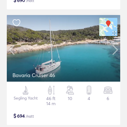
$
690
/natt
Bavaria Cruiser 46
Segling Yacht
46 ft
10
4
6
14 m
$
694
/natt