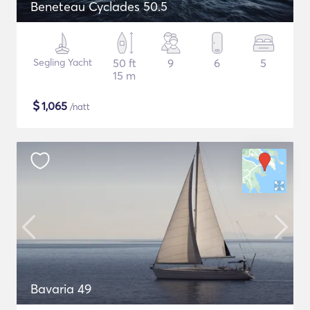
Beneteau Cyclades 50.5
Segling Yacht
50 ft
9
6
5
15 m
$
1,065
/natt
Bavaria 49