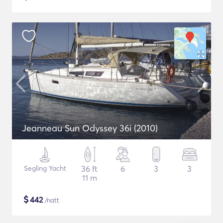
Jeanneau Sun Odyssey 36i (2010)
Segling Yacht
36 ft
6
3
3
11 m
$
442
/natt