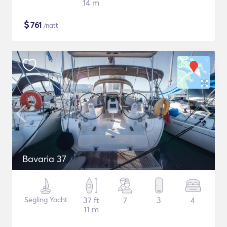
14 m
$
761
/natt
Bavaria 37
Segling Yacht
37 ft
7
3
4
11 m