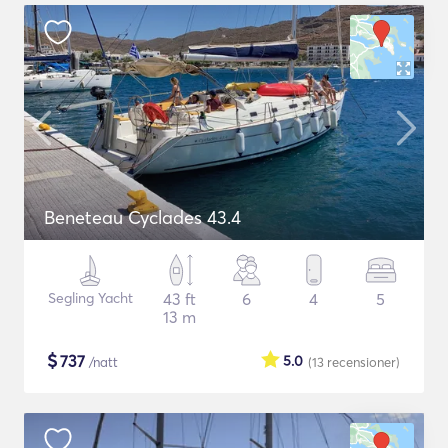
Beneteau Cyclades 43.4
Segling Yacht
43 ft
6
4
5
13 m
$
737
5.0
/natt
(13
recensioner
)