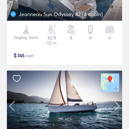
Jeanneau Sun Odyssey 42 [4 cabin]
Segling Yacht
42 ft
8
4
4
13 m
$
745
/natt