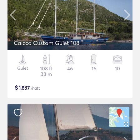
Caicco Custom Gulet 108
Gulet
108 ft
46
16
10
33 m
$
1,837
/natt