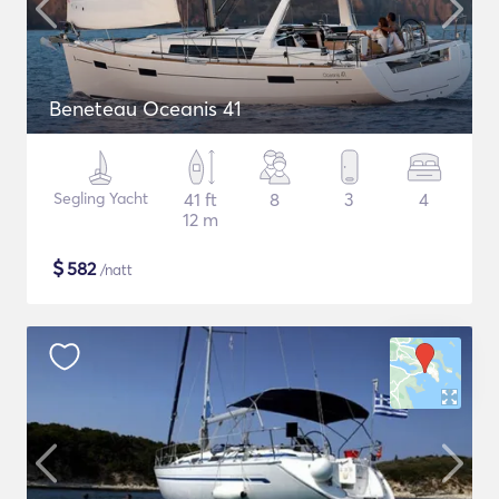
Beneteau Oceanis 41
Segling Yacht
41 ft
8
3
4
12 m
$
582
/natt