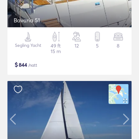
Bavaria 51
Segling Yacht
49 ft
12
5
8
15 m
$
844
/natt