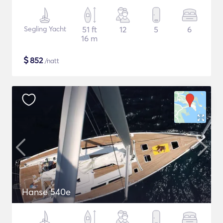
Segling Yacht
51 ft
12
5
6
16 m
$
852
/natt
Hanse 540e