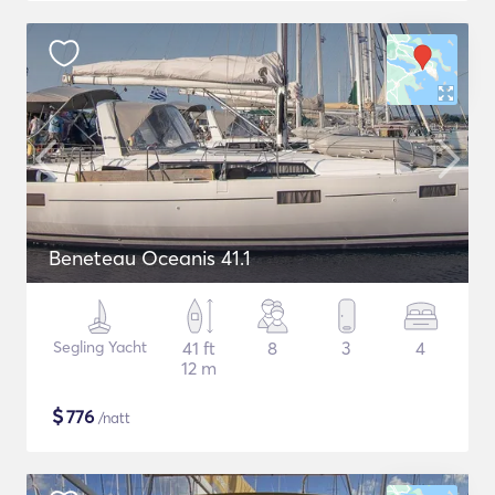
Beneteau Oceanis 41.1
Segling Yacht
41 ft
8
3
4
12 m
$
776
/natt