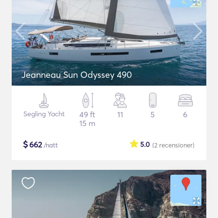
Jeanneau Sun Odyssey 490
Segling Yacht
49 ft
11
5
6
15 m
$
662
5.0
/natt
(2
recensioner
)