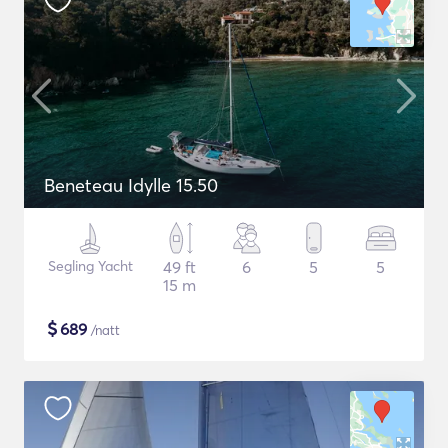
Beneteau Idylle 15.50
Segling Yacht
49 ft
6
5
5
15 m
$
689
/natt