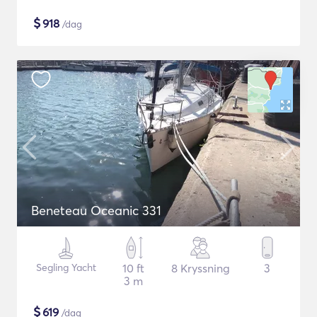
$
918
/dag
Beneteau Oceanic 331
Segling Yacht
10 ft
8 Kryssning
3
3 m
$
619
/dag