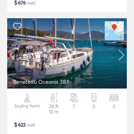
$
676
/natt
Beneteau Oceanis 38.1
Segling Yacht
38 ft
7
3
3
12 m
$
622
/natt