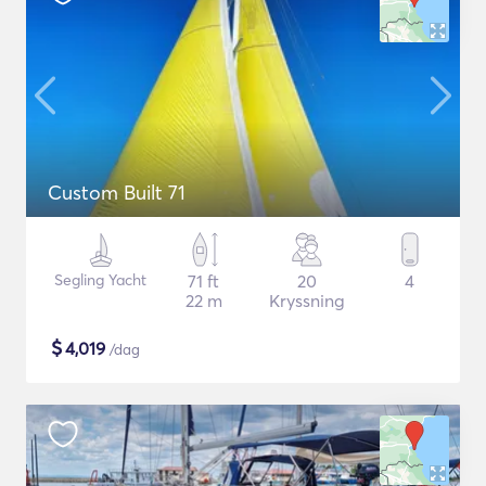
Custom Built 71
Segling Yacht
71 ft
20
4
22 m
Kryssning
$
4,019
/dag