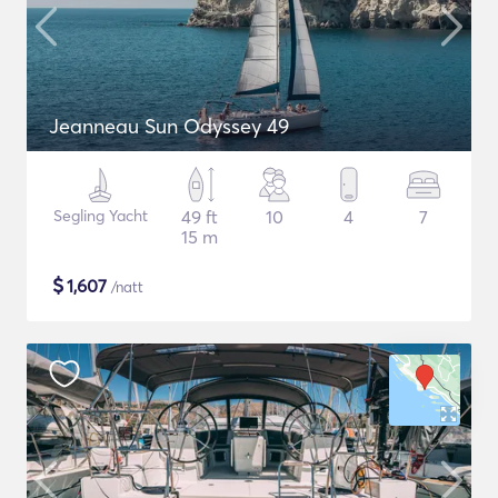
Jeanneau Sun Odyssey 49
Segling Yacht
49 ft
10
4
7
15 m
$
1,607
/natt