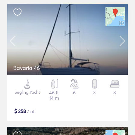
Bavaria 46
Segling Yacht
46 ft
6
3
3
14 m
$
258
/natt