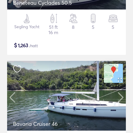
Beneteau Cyclades 50.5
Segling Yacht
51 ft
8
5
5
16 m
$
1,263
/natt
Bavaria Cruiser 46