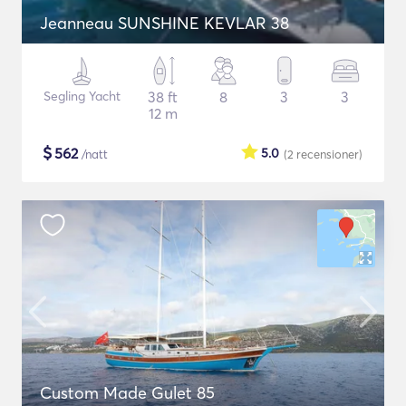
Jeanneau SUNSHINE KEVLAR 38
Segling Yacht
38 ft
8
3
3
12 m
$
562
5.0
/natt
(2
recensioner
)
Custom Made Gulet 85