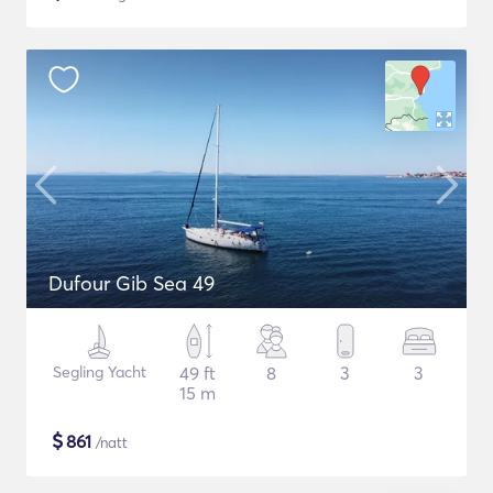
Dufour Gib Sea 49
Segling Yacht
49 ft
8
3
3
15 m
$
861
/natt