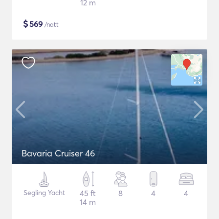
12 m
$
569
/natt
Bavaria Cruiser 46
Segling Yacht
45 ft
8
4
4
14 m