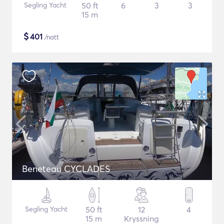
Segling Yacht
50 ft
6
3
3
15 m
$
401
/natt
Beneteau CYCLADES
Segling Yacht
50 ft
12
4
15 m
Kryssning