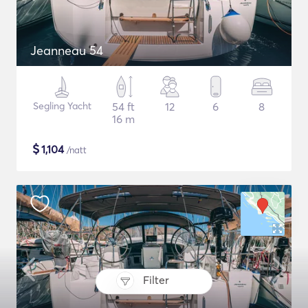
Jeanneau 54
Segling Yacht
54 ft
12
6
8
16 m
$
1,104
/natt
Filter