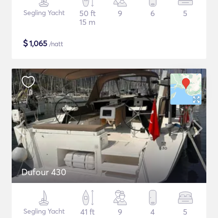
Segling Yacht
50 ft
9
6
5
15 m
$
1,065
/natt
Dufour 430
Segling Yacht
41 ft
9
4
5