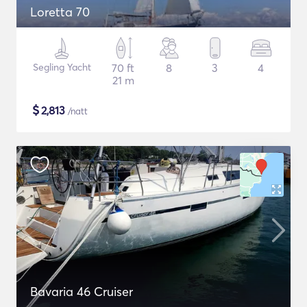
Loretta 70
Segling Yacht
70 ft
8
3
4
21 m
$
2,813
/natt
Bavaria 46 Cruiser