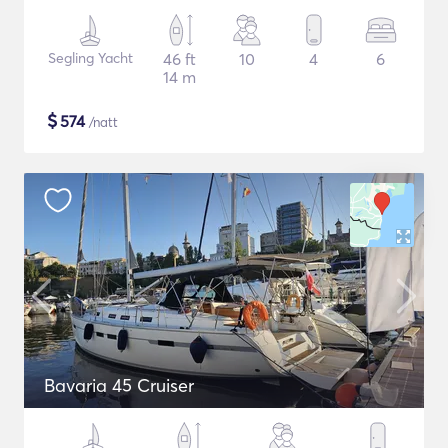
Segling Yacht
46 ft
10
4
6
14 m
$
574
/natt
Bavaria 45 Cruiser