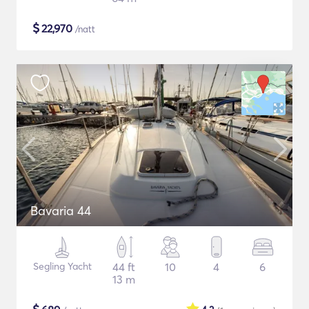
$
22,970
/natt
Bavaria 44
Segling Yacht
44 ft
10
4
6
13 m