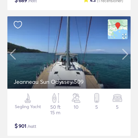
$
689
4.3
/natt
(1
recensioner
)
Jeanneau Sun Odyssey 509
Segling Yacht
50 ft
10
5
5
15 m
$
901
/natt