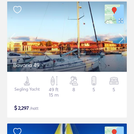
Bavaria 49
Segling Yacht
49 ft
8
5
5
15 m
$
2,297
/natt