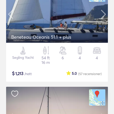
Beneteau Oceanis 51.1 + plus
Segling Yacht
54 ft
6
4
4
16 m
$
1,213
5.0
/natt
(57
recensioner
)