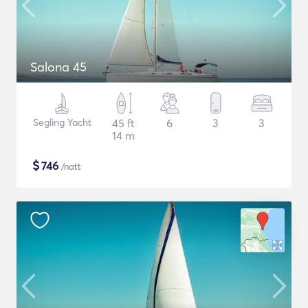
Salona 45
Segling Yacht
45 ft
6
3
3
14 m
$
746
/natt