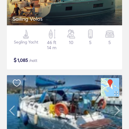
Sailing Volos
Segling Yacht
46 ft
10
5
5
14 m
$
1,085
/natt