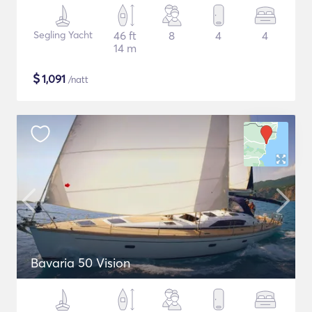
Segling Yacht
46 ft
8
4
4
14 m
$
1,091
/natt
Bavaria 50 Vision