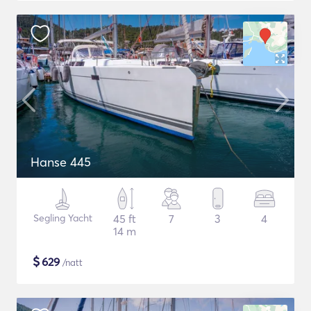
Hanse 445
Segling Yacht
45 ft
7
3
4
14 m
$
629
/natt