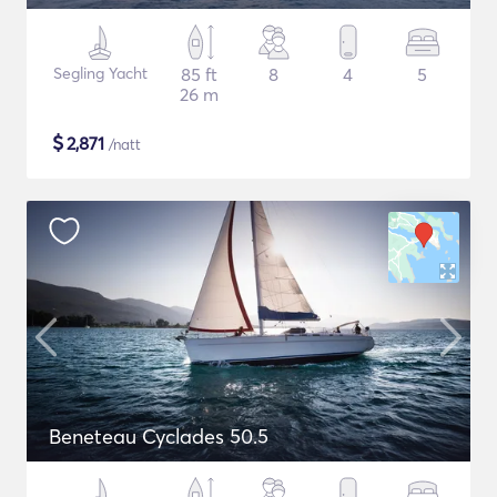
Segling Yacht
85 ft
8
4
5
26 m
$
2,871
/natt
Beneteau Cyclades 50.5