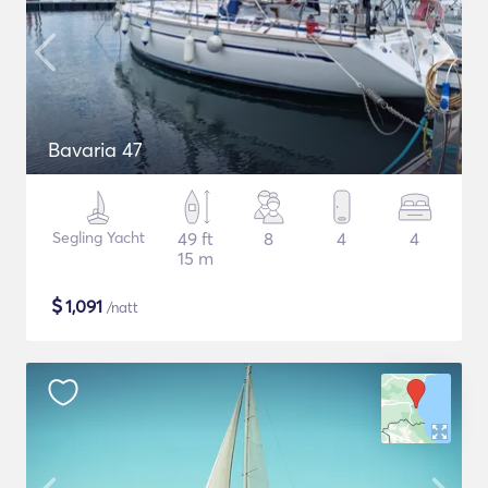
Bavaria 47
Segling Yacht
49 ft
8
4
4
15 m
$
1,091
/natt