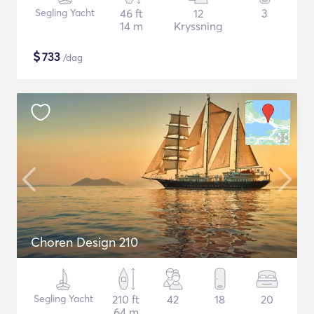
Segling Yacht
46 ft
12
3
14 m
Kryssning
$
733
/dag
Choren Design 210
Segling Yacht
210 ft
42
18
20
64 m