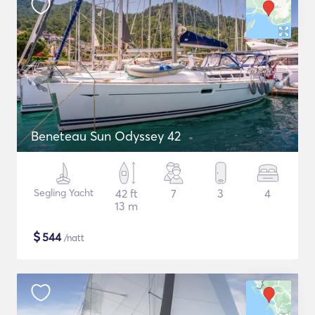
Beneteau Sun Odyssey 42
Segling Yacht
42 ft
7
3
4
13 m
$
544
/natt