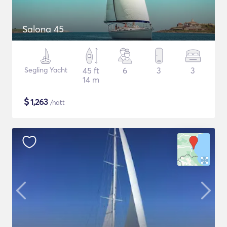
Salona 45
Segling Yacht
45 ft
6
3
3
14 m
$
1,263
/natt