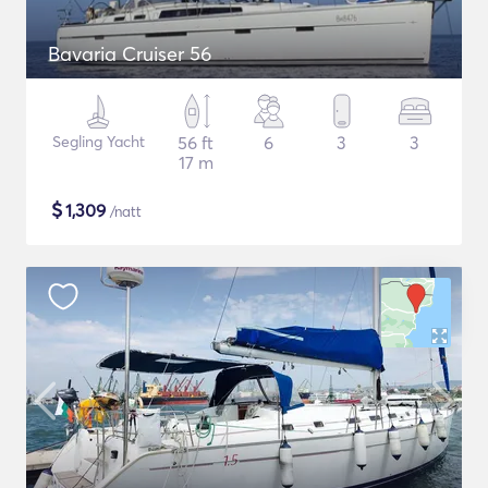
Bavaria Cruiser 56
Segling Yacht
56 ft
6
3
3
17 m
$
1,309
/natt