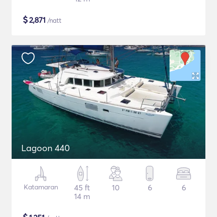
$
2,871
/natt
Lagoon 440
Katamaran
45 ft
10
6
6
14 m