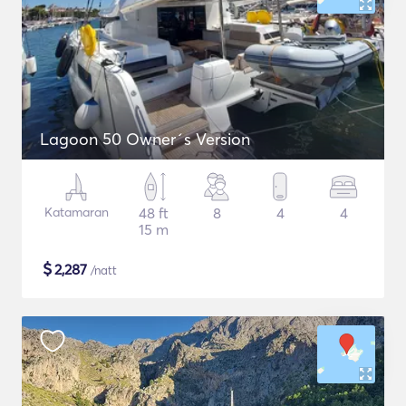
Lagoon 50 Owner´s Version
Katamaran
48 ft
8
4
4
15 m
$
2,287
/natt