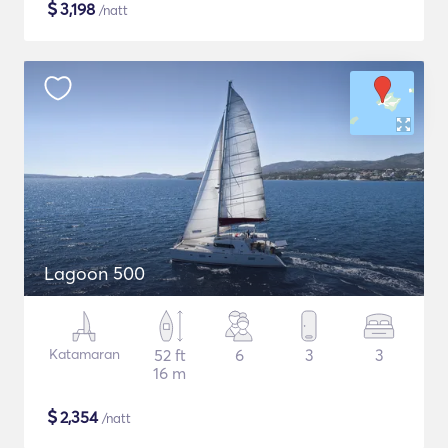
$
3,198
/natt
Lagoon 500
Katamaran
52 ft
6
3
3
16 m
$
2,354
/natt