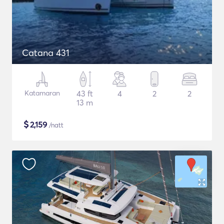
Catana 431
Katamaran
43 ft
4
2
2
13 m
$
2,159
/natt