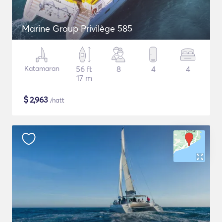
Marine Group Privilège 585
Katamaran
56 ft
8
4
4
17 m
$
2,963
/natt