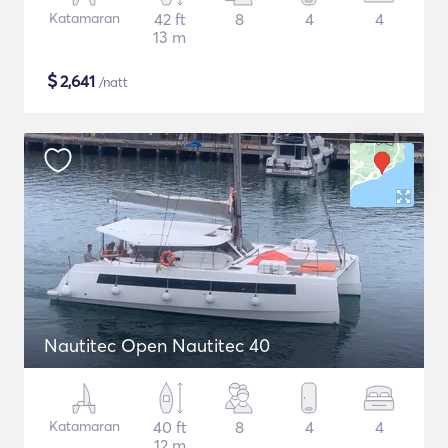
Katamaran
42 ft
8
4
4
13 m
$
2,641
/natt
Nautitec Open Nautitec 40
Katamaran
40 ft
8
4
4
12 m