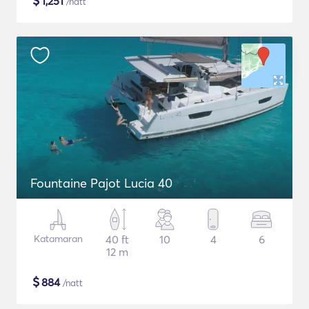
$
1,251
/natt
Fountaine Pajot Lucia 40
Katamaran
40 ft
10
4
6
12 m
$
884
/natt