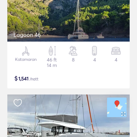
Lagoon 46
Katamaran
46 ft
8
4
4
14 m
$
1,541
/natt