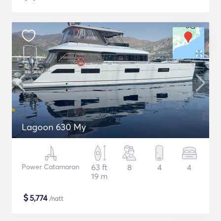
Lagoon 630 My
Power Catamaran
63 ft
8
4
4
19 m
$
5,774
/natt