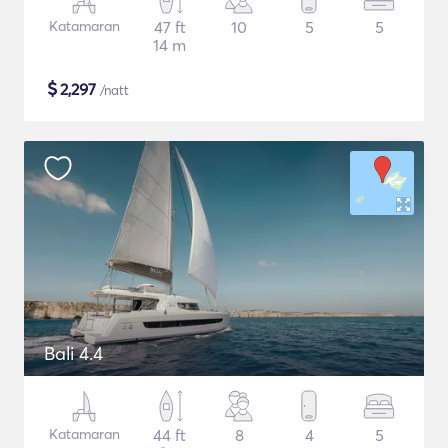
Katamaran
47 ft
10
5
5
14 m
$
2,297
/natt
Bali 4.4
Katamaran
44 ft
8
4
5