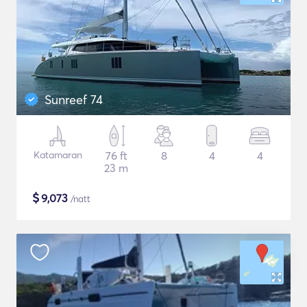
Sunreef 74
Katamaran
76 ft
8
4
4
23 m
$
9,073
/natt