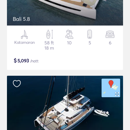
Bali 5.8
Katamaran
58 ft
10
5
6
18 m
$
5,093
/natt