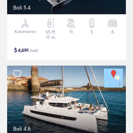
Bali 5.4
Katamaran
55 ft
11
5
6
17 m
$
4,691
/natt
Bali 4.6