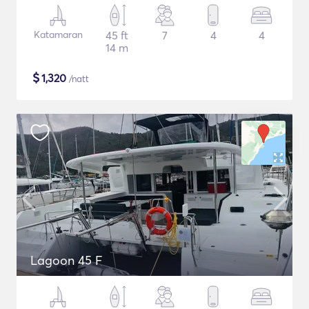
Katamaran
45 ft
7
4
4
14 m
$
1,320
/natt
Lagoon 45 F