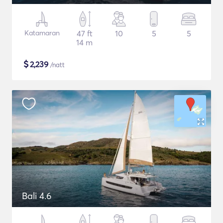
Katamaran
47 ft
10
5
5
14 m
$
2,239
/natt
Bali 4.6