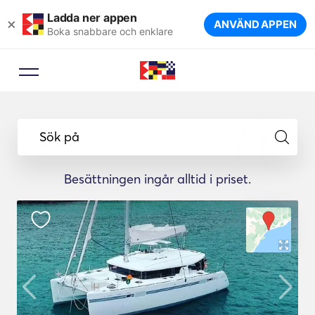
Ladda ner appen
×
ANVÄND APPEN
Boka snabbare och enklare
Bokningsrådgivare
Låt en reseexpert föreslå de
Sök på
perfekta båtarna för din resa.
Besättningen ingår alltid i priset.