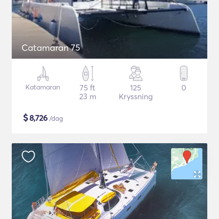
Catamaran 75
Katamaran
75 ft
125
0
23 m
Kryssning
$
8,726
/dag