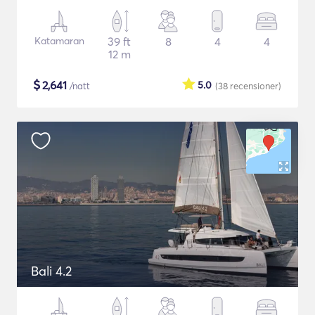
Katamaran
39 ft
8
4
4
12 m
$
2,641
5.0
/natt
(38
recensioner
)
Bali 4.2