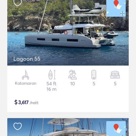
Lagoon 55
Katamaran
54 ft
10
5
5
16 m
$
3,617
/natt