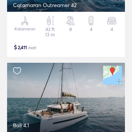
Catamaran Outreamer 42
Katamaran
42 ft
8
4
4
13 m
$
2,411
/natt
Bali 4.1