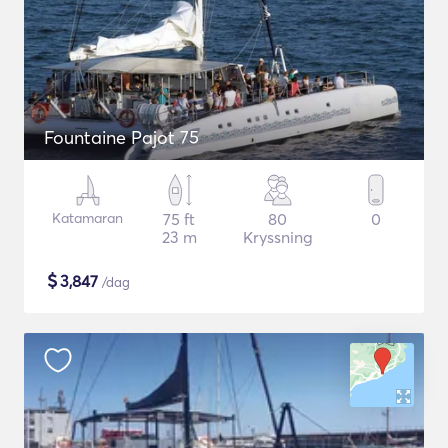
Fountaine Pajot 75
Katamaran
75 ft
80
0
23 m
Kryssning
$
3,847
/dag