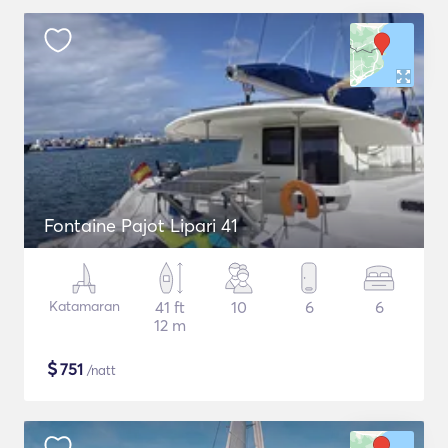
Fontaine Pajot Lipari 41
Katamaran
41 ft
10
6
6
12 m
$
751
/natt