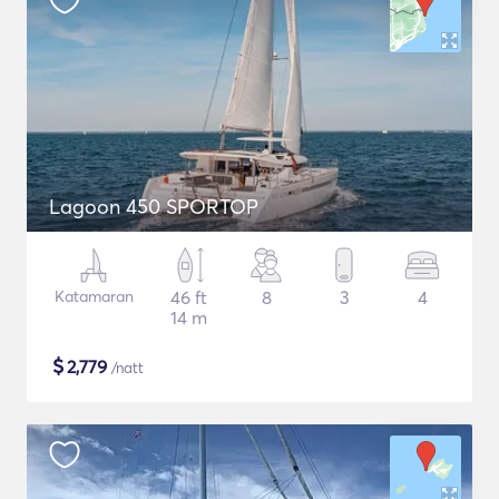
Lagoon 450 SPORTOP
Katamaran
46 ft
8
3
4
14 m
$
2,779
/natt