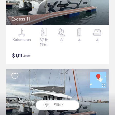
Excess 11
Katamaran
37 ft
8
4
4
11 m
$
1,111
/natt
Filter