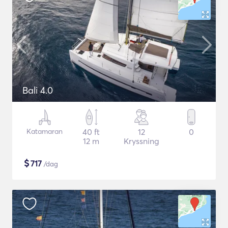
Bali 4.0
Katamaran
40 ft
12
0
12 m
Kryssning
$
717
/dag