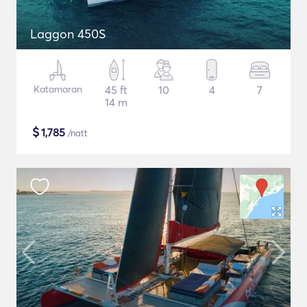
Laggon 450S
Katamaran
45 ft
10
4
7
14 m
$
1,785
/natt