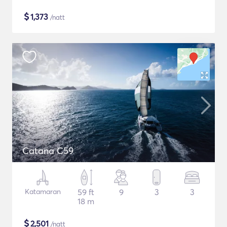
$
1,373
/natt
Catana C59
Katamaran
59 ft
9
3
3
18 m
$
2,501
/natt