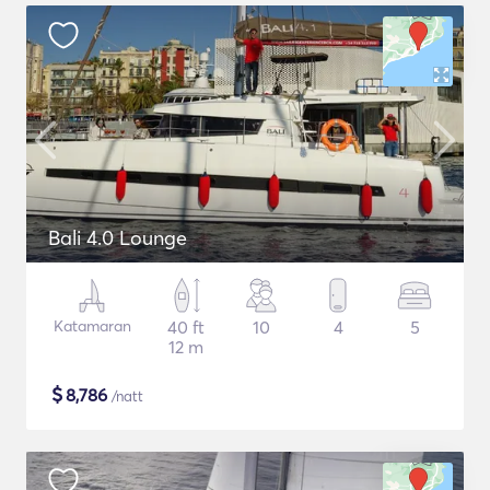
Bali 4.0 Lounge
Katamaran
40 ft
10
4
5
12 m
$
8,786
/natt