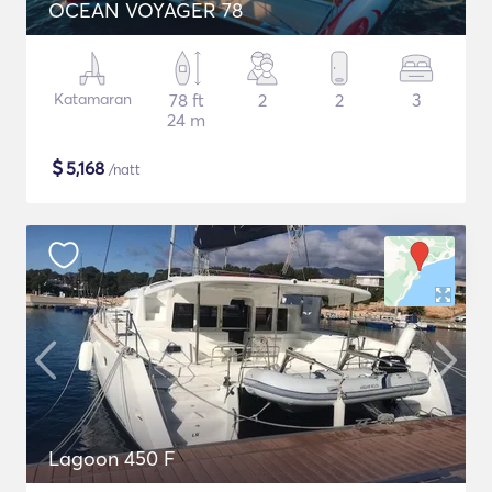
OCEAN VOYAGER 78
Katamaran
78 ft
2
2
3
24 m
$
5,168
/natt
Lagoon 450 F