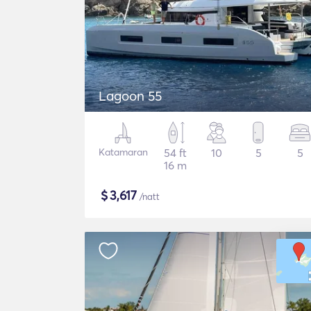
Lagoon 55
Katamaran
54 ft
10
5
5
16 m
$
3,617
/natt