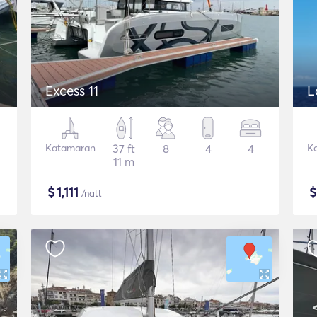
Excess 11
L
Katamaran
37 ft
8
4
4
K
11 m
$
1,111
/natt