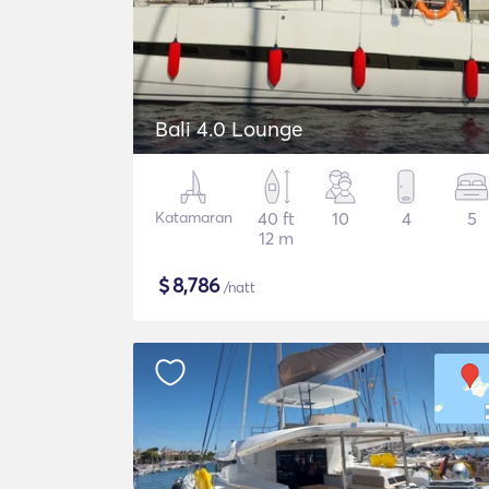
Bali 4.0 Lounge
Katamaran
40 ft
10
4
5
12 m
$
8,786
/natt