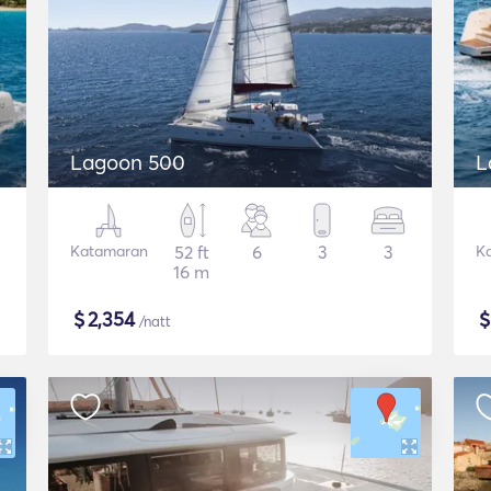
Lagoon 500
L
Katamaran
52 ft
6
3
3
K
16 m
$
2,354
/natt