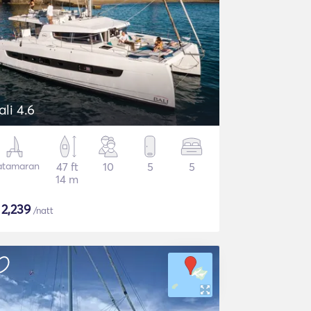
ali 4.6
atamaran
47 ft
10
5
5
14 m
$
2,239
/natt