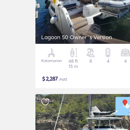
Lagoon 50 Owner´s Version
Katamaran
48 ft
8
4
4
15 m
$
2,287
/natt