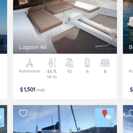
Lagoon 46
B
Katamaran
46 ft
10
6
8
K
14 m
$
1,501
/natt