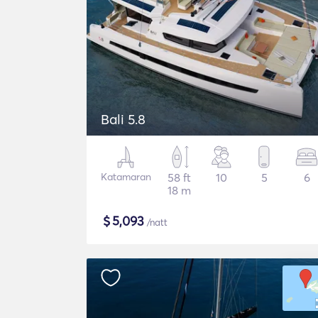
Bali 5.8
Katamaran
58 ft
10
5
6
18 m
$
5,093
/natt