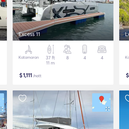
Excess 11
L
Katamaran
37 ft
8
4
4
K
11 m
$
1,111
/natt