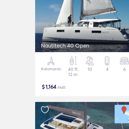
Nautitech 40 Open
Katamaran
40 ft
10
4
6
12 m
$
1,164
/natt