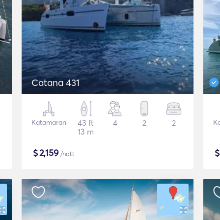
Catana 431
Katamaran
43 ft
4
2
2
K
13 m
$
2,159
/natt