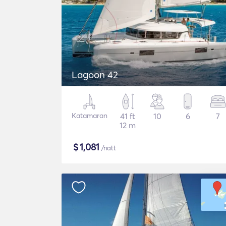
Lagoon 42
Katamaran
41 ft
10
6
7
12 m
$
1,081
/natt