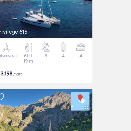
rivilege 615
atamaran
61 ft
8
4
4
19 m
$
3,198
/natt