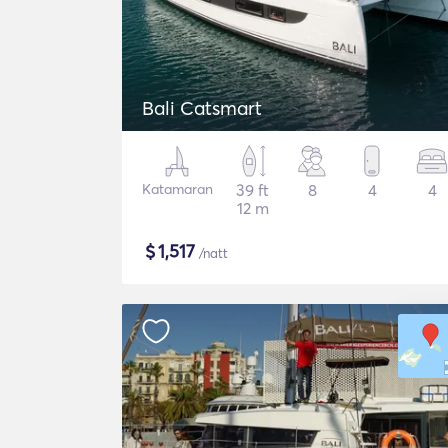
Bali Catsmart
Katamaran
39 ft
8
4
4
12 m
$
1,517
/natt