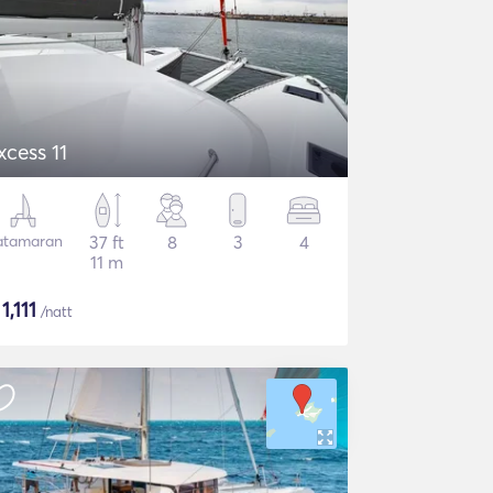
xcess 11
atamaran
37 ft
8
3
4
11 m
$
1,111
/natt