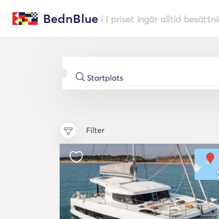
BednBlue
| I priset ingår alltid besättn
Filter