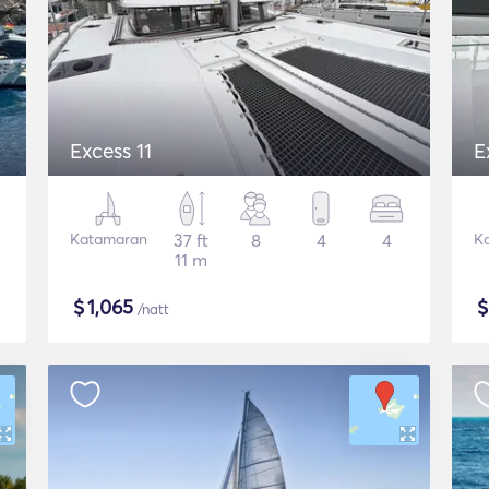
Excess 11
E
Katamaran
37 ft
8
4
4
K
11 m
$
1,065
/natt