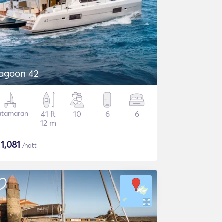
agoon 42
atamaran
41 ft
10
6
6
12 m
$
1,081
/natt