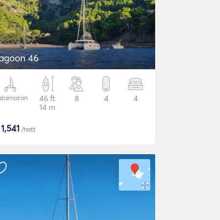
agoon 46
atamaran
46 ft
8
4
4
14 m
$
1,541
/natt