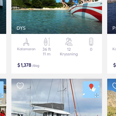
DYS
P
Katamaran
36 ft
12
0
K
11 m
Kryssning
$
1,378
/dag