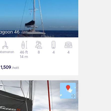
agoon 46
atamaran
46 ft
8
4
4
14 m
$
1,509
/natt