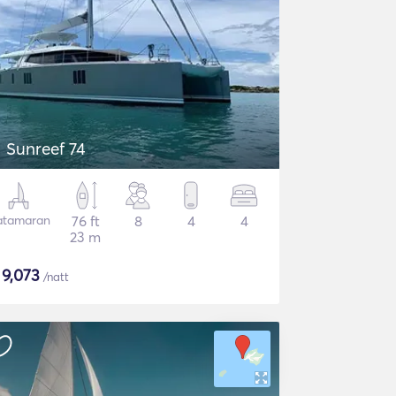
Sunreef 74
atamaran
76 ft
8
4
4
23 m
$
9,073
/natt