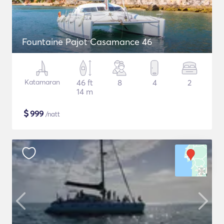
Fountaine Pajot Casamance 46
Katamaran
46 ft
8
4
2
14 m
$
999
/natt