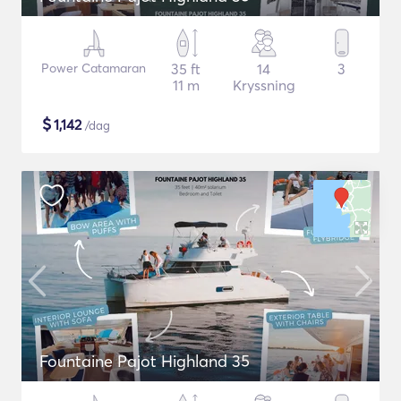
Power Catamaran
35 ft
14
3
11 m
Kryssning
$
1,142
/dag
Fountaine Pajot Highland 35