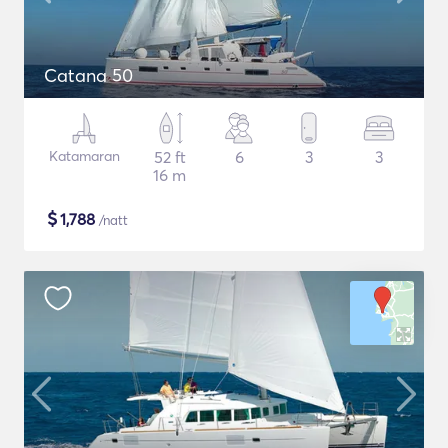
Catana 50
Katamaran
52 ft
6
3
3
16 m
$
1,788
/natt