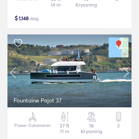
14 m
Kryssning
$
1,148
/dag
Fountaine Pajot 37
Power Catamaran
37 ft
18
3
11 m
Kryssning