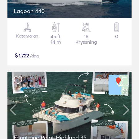
Lagoon 440
Katamaran
45 ft
18
0
14 m
Kryssning
$
1,722
/dag
Fountaine Pajot Highland 35