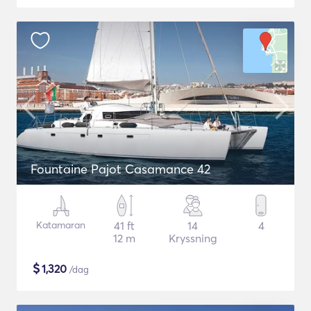
Fountaine Pajot Casamance 42
Katamaran
41 ft
14
4
12 m
Kryssning
$
1,320
/dag