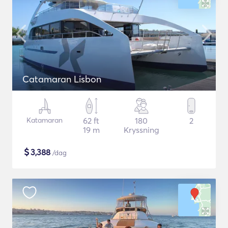
Catamaran Lisbon
Katamaran
62 ft
180
2
19 m
Kryssning
$
3,388
/dag