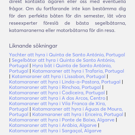
direkt kontakta ägaren eller oss med eventuella
frågor. Om du fortfarande inte kan bestämma dig
för den perfekta båten för din semester, låt våra
reseexperter föreslå de bästa segelbåtarna,
katamaranerna eller motorbåtarna för din resa.
Liknande sökningar
Yachter att hyra i Quinta de Santo António, Portugal
|
Segelbåtar att hyra i Quinta de Santo António,
Portugal
|
Hyra båt i Quinta de Santo António,
Portugal
|
Katamaraner att hyra i Trafaria, Portugal
|
Katamaraner att hyra i Lissabon, Portugal
|
Katamaraner att hyra i Linda-a-Pastora, Portugal
|
Katamaraner att hyra i Rinchoa, Portugal
|
Katamaraner att hyra i Codiceira, Portugal
|
Katamaraner att hyra i A dos Arcos, Centro
|
Katamaraner att hyra i Vila Franca de Xira,
Portugal
|
Katamaraner att hyra i Águas de Moura,
Portugal
|
Katamaraner att hyra i Ericeira, Portugal
|
Katamaraner att hyra i Ponte de Baixo, Algarve
|
Katamaraner att hyra i Arábia, Algarve
|
Katamaraner att hyra i Sargaçal, Algarve