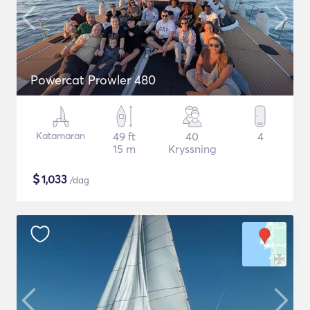
Powercat Prowler 480
Katamaran
49 ft
40
4
15 m
Kryssning
$
1,033
/dag