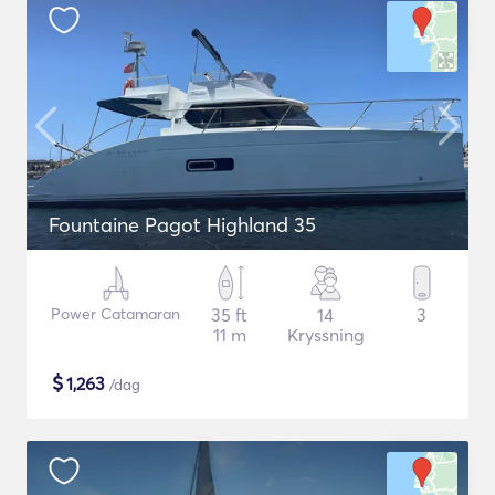
Fountaine Pagot Highland 35
Power Catamaran
35 ft
14
3
11 m
Kryssning
$
1,263
/dag