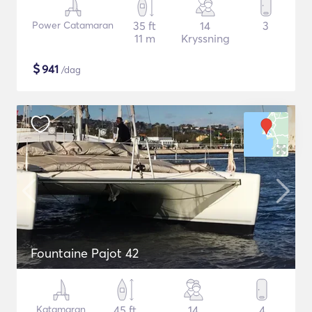
Power Catamaran
35 ft
14
3
11 m
Kryssning
$
941
/dag
Fountaine Pajot 42
Katamaran
45 ft
14
4