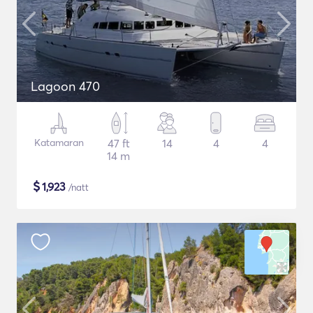
Lagoon 470
Katamaran
47 ft
14
4
4
14 m
$
1,923
/natt