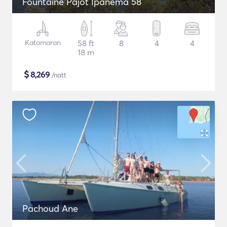
Fountaine Pajot Ipanema 58
Katamaran
58 ft
8
4
4
18 m
$
8,269
/natt
Pachoud Ane