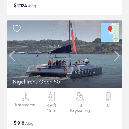
$
2,124
/dag
Nigel Irens Open 50
Katamaran
49 ft
18
0
15 m
Kryssning
$
918
/dag