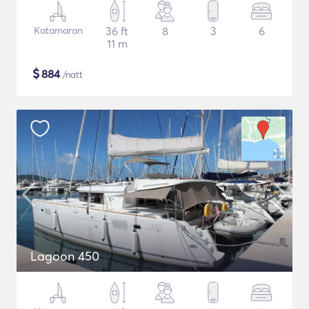
Katamaran
36 ft
8
3
6
11 m
$
884
/natt
Lagoon 450