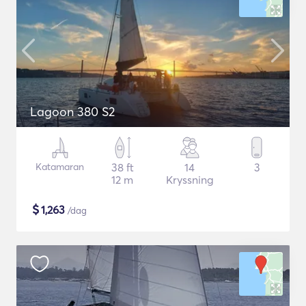
Lagoon 380 S2
Katamaran
38 ft
14
3
12 m
Kryssning
$
1,263
/dag